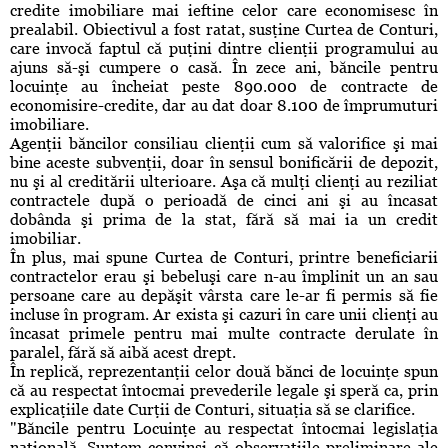
credite imobiliare mai ieftine celor care economisesc în
prealabil. Obiectivul a fost ratat, susţine Curtea de Conturi,
care invocă faptul că puţini dintre clienţii programului au
ajuns să-şi cumpere o casă. În zece ani, băncile pentru
locuinţe au încheiat peste 890.000 de contracte de
economisire-credite, dar au dat doar 8.100 de împrumuturi
imobiliare.
Agenţii băncilor consiliau clienţii cum să valorifice şi mai
bine aceste subvenţii, doar în sensul bonificării de depozit,
nu şi al creditării ulterioare. Aşa că mulţi clienţi au reziliat
contractele după o perioadă de cinci ani şi au încasat
dobânda şi prima de la stat, fără să mai ia un credit
imobiliar.
În plus, mai spune Curtea de Conturi, printre beneficiarii
contractelor erau şi bebeluşi care n-au împlinit un an sau
persoane care au depăşit vârsta care le-ar fi permis să fie
incluse în program. Ar exista şi cazuri în care unii clienţi au
încasat primele pentru mai multe contracte derulate în
paralel, fără să aibă acest drept.
În replică, reprezentanţii celor două bănci de locuinţe spun
că au respectat întocmai prevederile legale şi speră ca, prin
explicaţiile date Curţii de Conturi, situaţia să se clarifice.
"Băncile pentru Locuinţe au respectat întocmai legislaţia
naţională. Suntem convinşi că observaţiile preliminare ale