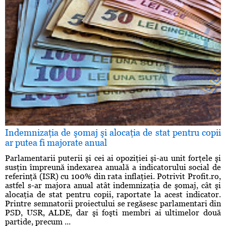
Indemnizaţia de şomaj şi alocaţia de stat pentru copii
ar putea fi majorate anual
Parlamentarii puterii şi cei ai opoziţiei şi-au unit forţele şi
susţin împreună indexarea anuală a indicatorului social de
referinţă (ISR) cu 100% din rata inflaţiei. Potrivit Profit.ro,
astfel s-ar majora anual atât indemnizaţia de şomaj, cât şi
alocaţia de stat pentru copii, raportate la acest indicator.
Printre semnatorii proiectului se regăsesc parlamentari din
PSD, USR, ALDE, dar şi foşti membri ai ultimelor două
partide, precum ...