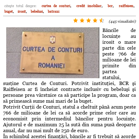
,
,
,
,
citeşte totul despre:
curtea de conturi
credit imobiliar
bcr
raiffeisen
,
,
,
buget
irosit
bebelusi
batrani
(445 vizualizări)
Băncile de
locuinţe au
irosit o mare
parte din cele
peste 766 de
milioane de lei
primite din
partea
statului,
susţine Curtea de Conturi. Potrivit instituţiei, BCR şi
Raiffeisen ar fi încheiat contracte inclusiv cu bebeluşi şi
persoane prea vârstnice ca să participe la program, doar ca
să primească sume mai mari de la buget.
Potrivit Curţii de Conturi, statul a cheltuit până acum peste
766 de milioane de lei ca să acorde prime celor care au
economisit prin intermediul băncilor pentru locuinţe.
Ajutorul e de maximum 25 la sută din suma pusă deoparte
anual, dar nu mai mult de 250 de euro.
În schimbul acestei finanţări, băncile ar fi trebuit să acorde