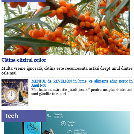
Cătina-elixirul zeilor
Multă vreme ignorată, cătina este recunoscută astăzi drept unul dintre
cele mai
MENIUL de REVELION în lume: ce alimente aduc noroc în
Anul Nou
Mai toate mâncărurile „tradiţionale” pentru noaptea dintre ani
sunt gândite în raport
Tech