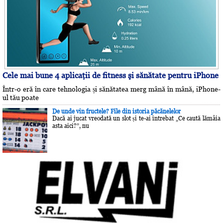
Cele mai bune 4 aplicaţii de fitness şi sănătate pentru iPhone
Într-o eră în care tehnologia și sănătatea merg mână în mână, iPhone-
ul tău poate
De unde vin fructele? File din istoria păcănelelor
Dacă ai jucat vreodată un slot și te-ai întrebat „Ce caută lămâia
asta aici?”, nu