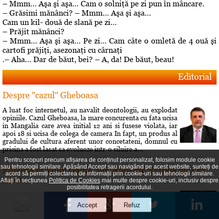
– Mmm… Aşa şi aşa… Cam o solniţă pe zi pun în mâncare.
– Grăsimi mănânci? – Mmm… Aşa şi aşa…
Cam un kil- două de slană pe zi…
– Prăjit mănânci?
– Mmm… Aşa şi aşa… Pe zi… Cam câte o omletă de 4 ouă şi
cartofi prăjiţi, asezonaţi cu cârnaţi
.– Aha… Dar de băut, bei? – A, da! De băut, beau!
Editorial
Despre "cazul" Gheboasa
A luat foc internetul, au navalit deontologii, au explodat
opiniile. Cazul Gheboasa, la mare concurenta cu fata ucisa
in Mangalia care avea initial 12 ani si fusese violata, iar
apoi 18 si ucisa de colega de camera In fapt, un produs al
gradului de cultura aferent unor concetateni, domnul cu
pricina a fost lasat sa evolueze intr-o siluire a...
Pentru scopuri precum afișarea de conținut personalizat, folosim module cookie
sau tehnologii similare. Apăsând Accept sau navigând pe acest website, sunteți de
Roberta vs Volo! Game, set: Roberta! Partida încă se
acord să permiți colectarea de informații prin cookie-uri sau tehnologii similare.
joacă...
Aflați în secțiunea
Politica de Cookies
mai multe despre cookie-uri, inclusiv despre
posibilitatea retragerii acordului.
Conflictele dintre Roberta Anastase şi Andrei Volosevici
sunt vechi. Certurile dintre ei durează mult şi foarte greu
vreun cunoscut reuşeşte să îi facă să comunice din nou.
Rezultatul alegerilor interne de la PNL Ploieşti este încă o