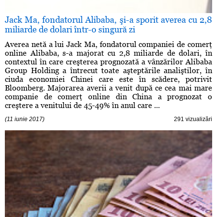
Jack Ma, fondatorul Alibaba, şi-a sporit averea cu 2,8
miliarde de dolari într-o singură zi
Averea netă a lui Jack Ma, fondatorul companiei de comerţ
online Alibaba, s-a majorat cu 2,8 miliarde de dolari, în
contextul în care creşterea prognozată a vânzărilor Alibaba
Group Holding a întrecut toate aşteptările analiştilor, în
ciuda economiei Chinei care este în scădere, potrivit
Bloomberg. Majorarea averii a venit după ce cea mai mare
companie de comerţ online din China a prognozat o
creştere a venitului de 45-49% în anul care ...
(11 iunie 2017)
291 vizualizări