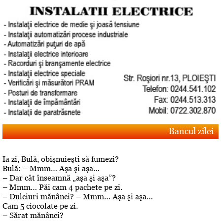
Bancul zilei
Ia zi, Bulă, obişnuieşti să fumezi?
Bulă: – Mmm… Aşa şi aşa…
– Dar cât înseamnă „aşa şi aşa”?
– Mmm… Păi cam 4 pachete pe zi.
– Dulciuri mănânci? – Mmm… Aşa şi aşa…
Cam 5 ciocolate pe zi.
– Sărat mănânci?