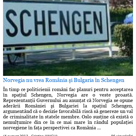
Norvegia nu vrea România şi Bulgaria în Schengen
În timp ce politicienii români fac planuri pentru acceptarea
în spaţiul Schengen, Norvegia are o veste proastă.
Reprezentanţii Guvernului au anunţat că Norvegia se opune
aderării României şi Bulgariei la spaţiul Schengen,
argumentând că o decizie favorabilă riscă să genereze un val
de criminalitate în statele membre. Oslo susţine că există o
nemulţumire din ce în ce mai mare în rândul populaţiei
norvegiene în faţa perspectivei ca România ...