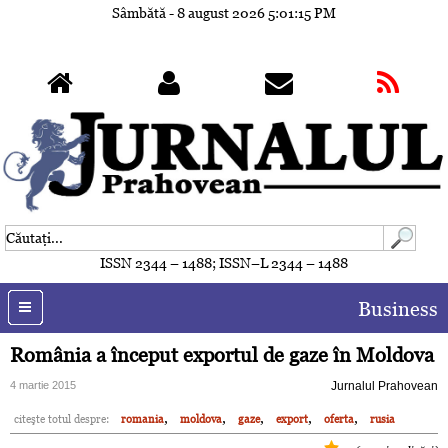
Sâmbătă - 8 august 2026
5:01:18 PM
ISSN 2344 – 1488; ISSN–L 2344 – 1488
Business
România a început exportul de gaze în Moldova
4 martie 2015
Jurnalul Prahovean
,
,
,
,
,
citeşte totul despre:
romania
moldova
gaze
export
oferta
rusia