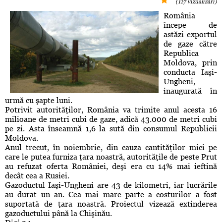
(117 vizualizări)
România
începe de
astăzi exportul
de gaze către
Republica
Moldova, prin
conducta Iaşi-
Ungheni,
inaugurată în
urmă cu şapte luni.
Potrivit autorităţilor, România va trimite anul acesta 16
milioane de metri cubi de gaze, adică 43.000 de metri cubi
pe zi. Asta înseamnă 1,6 la sută din consumul Republicii
Moldova.
Anul trecut, în noiembrie, din cauza cantităţilor mici pe
care le putea furniza ţara noastră, autorităţile de peste Prut
au refuzat oferta României, deşi era cu 14% mai ieftină
decât cea a Rusiei.
Gazoductul Iaşi-Ungheni are 43 de kilometri, iar lucrările
au durat un an. Cea mai mare parte a costurilor a fost
suportată de ţara noastră. Proiectul vizează extinderea
gazoductului până la Chişinău.