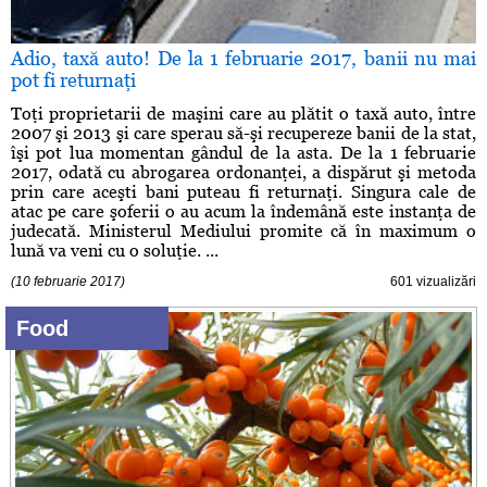
Adio, taxă auto! De la 1 februarie 2017, banii nu mai
pot fi returnaţi
Toţi proprietarii de maşini care au plătit o taxă auto, între
2007 şi 2013 şi care sperau să-şi recupereze banii de la stat,
îşi pot lua momentan gândul de la asta. De la 1 februarie
2017, odată cu abrogarea ordonanţei, a dispărut şi metoda
prin care aceşti bani puteau fi returnaţi. Singura cale de
atac pe care şoferii o au acum la îndemână este instanţa de
judecată. Ministerul Mediului promite că în maximum o
lună va veni cu o soluţie. ...
(10 februarie 2017)
601 vizualizări
Food