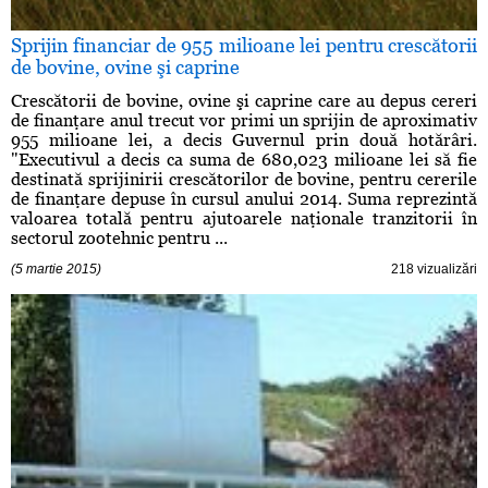
Sprijin financiar de 955 milioane lei pentru crescătorii
de bovine, ovine şi caprine
Crescătorii de bovine, ovine şi caprine care au depus cereri
de finanţare anul trecut vor primi un sprijin de aproximativ
955 milioane lei, a decis Guvernul prin două hotărâri.
"Executivul a decis ca suma de 680,023 milioane lei să fie
destinată sprijinirii crescătorilor de bovine, pentru cererile
de finanţare depuse în cursul anului 2014. Suma reprezintă
valoarea totală pentru ajutoarele naţionale tranzitorii în
sectorul zootehnic pentru ...
(5 martie 2015)
218 vizualizări