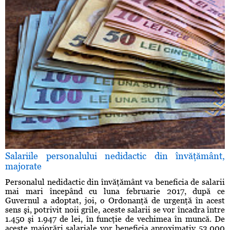
Salariile personalului nedidactic din învăţământ,
majorate
Personalul nedidactic din învăţământ va beneficia de salarii
mai mari începând cu luna februarie 2017, după ce
Guvernul a adoptat, joi, o Ordonanţă de urgenţă în acest
sens şi, potrivit noii grile, aceste salarii se vor încadra între
1.450 şi 1.947 de lei, în funcţie de vechimea în muncă. De
aceste majorări salariale vor beneficia aproximativ 53.000