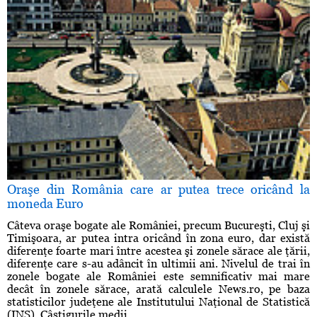
Oraşe din România care ar putea trece oricând la
moneda Euro
Câteva oraşe bogate ale României, precum Bucureşti, Cluj şi
Timişoara, ar putea intra oricând în zona euro, dar există
diferenţe foarte mari între acestea şi zonele sărace ale ţării,
diferenţe care s-au adâncit în ultimii ani. Nivelul de trai în
zonele bogate ale României este semnificativ mai mare
decât în zonele sărace, arată calculele News.ro, pe baza
statisticilor judeţene ale Institutului Naţional de Statistică
(INS). Câştigurile medii ...