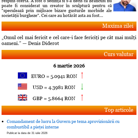
respins oferta. A fost o sedinţă si s-a decis că Brâncusi nu
poate fi considerat un creator în sculptură pentru că
"speculează prin mijloace bizare gusturile morbide ale
societăţii burgheze". Cei care au hotărât asta au fost...
Maxima zilei
„Omul cel mai fericit e cel care-i face fericiţi pe cât mai mulţi
oameni.” — Denis Diderot
Curs valutar
6 martie 2026
EURO = 5.0941 RON
USD = 4.3981 RON
GBP = 5.8664 RON
Top articole
Comandament de lucru la Guvern pe tema aprovizionării cu
combustibil a pieţei interne
Publicat la data de 31 iulie 2026