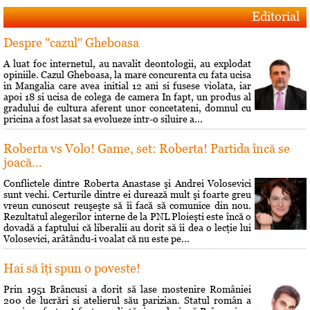
Editorial
Despre "cazul" Gheboasa
A luat foc internetul, au navalit deontologii, au explodat
opiniile. Cazul Gheboasa, la mare concurenta cu fata ucisa
in Mangalia care avea initial 12 ani si fusese violata, iar
apoi 18 si ucisa de colega de camera In fapt, un produs al
gradului de cultura aferent unor concetateni, domnul cu
pricina a fost lasat sa evolueze intr-o siluire a...
Roberta vs Volo! Game, set: Roberta! Partida încă se
joacă...
Conflictele dintre Roberta Anastase şi Andrei Volosevici
sunt vechi. Certurile dintre ei durează mult şi foarte greu
vreun cunoscut reuşeşte să îi facă să comunice din nou.
Rezultatul alegerilor interne de la PNL Ploieşti este încă o
dovadă a faptului că liberalii au dorit să îi dea o lecţie lui
Volosevici, arâtându-i voalat că nu este pe...
Hai să îţi spun o poveste!
Prin 1951 Brâncusi a dorit să lase mostenire României
200 de lucrări si atelierul său parizian. Statul român a