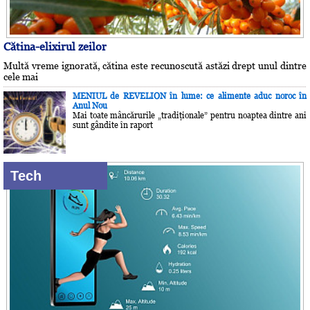
Cătina-elixirul zeilor
Multă vreme ignorată, cătina este recunoscută astăzi drept unul dintre
cele mai
MENIUL de REVELION în lume: ce alimente aduc noroc în
Anul Nou
Mai toate mâncărurile „tradiţionale” pentru noaptea dintre ani
sunt gândite în raport
Tech