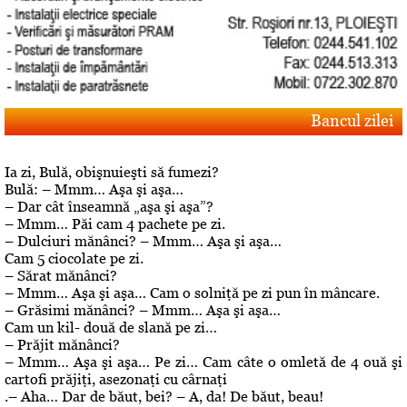
Bancul zilei
Ia zi, Bulă, obişnuieşti să fumezi?
Bulă: – Mmm… Aşa şi aşa…
– Dar cât înseamnă „aşa şi aşa”?
– Mmm… Păi cam 4 pachete pe zi.
– Dulciuri mănânci? – Mmm… Aşa şi aşa…
Cam 5 ciocolate pe zi.
– Sărat mănânci?
– Mmm… Aşa şi aşa… Cam o solniţă pe zi pun în mâncare.
– Grăsimi mănânci? – Mmm… Aşa şi aşa…
Cam un kil- două de slană pe zi…
– Prăjit mănânci?
– Mmm… Aşa şi aşa… Pe zi… Cam câte o omletă de 4 ouă şi
cartofi prăjiţi, asezonaţi cu cârnaţi
.– Aha… Dar de băut, bei? – A, da! De băut, beau!