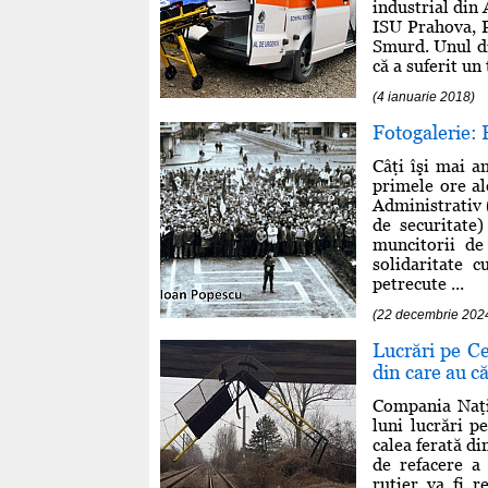
industrial din 
ISU Prahova, P
Smurd. Unul din
că a suferit u
(4 ianuarie 2018)
Fotogalerie: 
Câţi îşi mai a
primele ore al
Administrativ 
de securitate)
muncitorii de
solidaritate 
petrecute ...
(22 decembrie 202
Lucrări pe Ce
din care au c
Compania Naţi
luni lucrări p
calea ferată di
de refacere a 
rutier va fi 