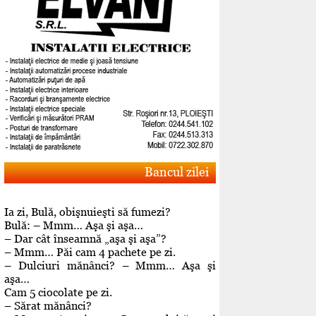
Bancul zilei
Ia zi, Bulă, obişnuieşti să fumezi?
Bulă: – Mmm… Aşa şi aşa…
– Dar cât înseamnă „aşa şi aşa”?
– Mmm… Păi cam 4 pachete pe zi.
– Dulciuri mănânci? – Mmm… Aşa şi
aşa…
Cam 5 ciocolate pe zi.
– Sărat mănânci?