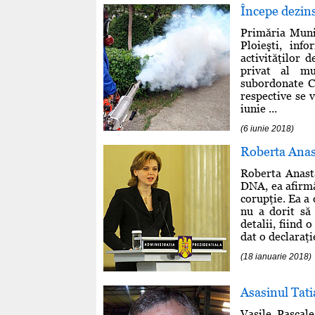
Începe dezins
Primăria Munic
Ploieşti, inf
activităţilor 
privat al mun
subordonate Co
respective se v
iunie ...
(6 iunie 2018)
Roberta Anas
Roberta Anasta
DNA, ea afirmâ
corupţie. Ea a 
nu a dorit să
detalii, fiind
dat o declaraţie
(18 ianuarie 2018)
Asasinul Tati
Vasile Pascale