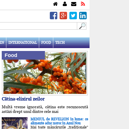
IN
INTERNATIONAL
FOOD
TECH
Food
Cătina-elixirul zeilor
Multă vreme ignorată, cătina este recunoscută
astăzi drept unul dintre cele mai
MENIUL de REVELION în lume: ce
alimente aduc noroc în Anul Nou
Mai toate mâncărurile „tradiţionale”