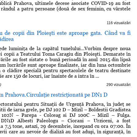
ublică Prahova, ultimele decese asociate COVID-19 au fost
n rândul a patru persoane (două de sex feminin, cu vârstele
116 vizualizări
ru de copii din Ploieşti este aproape gata. Când va fi
ădirea
vede luminiţa de la capătul tunelului...Vorbim despre noua
iei copii a Teatrului Toma Caragiu din Ploieşti. Demarate în
rările au fost sistate o bună perioadă în anul 2015 din lipsă
um lucrările sunt aproape finalizate, iar din luna octombrie
a o clădire specială pentru spectacolele de teatru destinate
e are 150 de locuri, iar înainte de a intra în ...
)
290 vizualizări
 în Prahova.Circulaţie restricţionată pe DN1 D
toratului pentru Situaţii de Urgenţă Prahova, în judeţ se
itii de iarna grele, pe DJ 102 D – Mizil – Boldestii Gradistea
J 102N – Parepa - Colceag si DJ 100C – Mizil – Fulga.
e DN1D Albesti Paleologu – Ciorani – Urziceni, a fost
 la 7,5 tone, astazi, 29 decembrie, incepand cu ora 07:00. În
avii care au nevoie de dializă au fost aduşi, în siguranţă, în