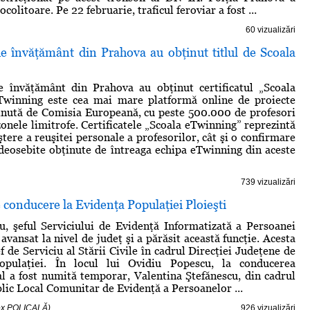
colitoare. Pe 22 februarie, traficul feroviar a fost ...
60 vizualizări
de învăţământ din Prahova au obţinut titlul de Scoala
de învăţământ din Prahova au obţinut certificatul „Scoala
Twinning este cea mai mare platformă online de proiecte
inută de Comisia Europeană, cu peste 500.000 de profesori
zonele limitrofe. Certificatele „Scoala eTwinning” reprezintă
tere a reuşitei personale a profesorilor, cât şi o confirmare
 deosebite obţinute de întreaga echipa eTwinning din aceste
739 vizualizări
conducere la Evidenţa Populaţiei Ploieşti
, şeful Serviciului de Evidenţă Informatizată a Persoanei
t avansat la nivel de judeţ şi a părăsit această funcţie. Acesta
f de Serviciu al Stării Civile în cadrul Direcţiei Judeţene de
opulaţiei. În locul lui Ovidiu Popescu, la conducerea
cal a fost numită temporar, Valentina Ştefănescu, din cadrul
blic Local Comunitar de Evidenţă a Persoanelor ...
Alex POLICALĂ)
926 vizualizări