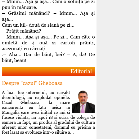
– Mmm… Aşa şi aşa… Cam o solniţă pe zi
pun în mâncare.
– Grăsimi mănânci? – Mmm… Aşa şi
aşa…
Cam un kil- două de slană pe zi…
– Prăjit mănânci?
– Mmm… Aşa şi aşa… Pe zi… Cam câte o
omletă de 4 ouă şi cartofi prăjiţi,
asezonaţi cu cârnaţi
.– Aha… Dar de băut, bei? – A, da! De
băut, beau!
Editorial
Despre "cazul" Gheboasa
A luat foc internetul, au navalit
deontologii, au explodat opiniile.
Cazul Gheboasa, la mare
concurenta cu fata ucisa in
Mangalia care avea initial 12 ani si
fusese violata, iar apoi 18 si ucisa de colega de
camera In fapt, un produs al gradului de cultura
aferent unor concetateni, domnul cu pricina a
fost lasat sa evolueze intr-o siluire a...