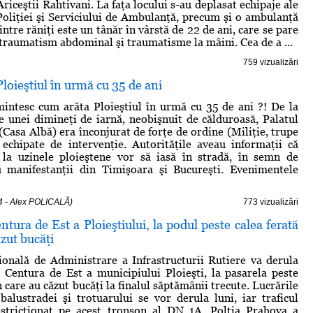
Ariceştii Rahtivani. La faţa locului s-au deplasat echipaje ale
oliţiei şi Serviciului de Ambulanţă, precum şi o ambulanţă
tre răniţi este un tânăr în vârstă de 22 de ani, care se pare
n traumatism abdominal şi traumatisme la mâini. Cea de a ...
759 vizualizări
Ploieştiul în urmă cu 35 de ani
mintesc cum arăta Ploieştiul în urmă cu 35 de ani ?! De la
e unei dimineţi de iarnă, neobişnuit de călduroasă, Palatul
(Casa Albă) era înconjurat de forţe de ordine (Miliţie, trupe
 echipate de intervenţie. Autorităţile aveau informaţii că
 la uzinele ploieştene vor să iasă în stradă, în semn de
cu manifestanţii din Timişoara şi Bucureşti. Evenimentele
4 - Alex POLICALĂ)
773 vizualizări
ntura de Est a Ploieştiului, la podul peste calea ferată
ăzut bucăţi
onală de Administrare a Infrastructurii Rutiere va derula
e Centura de Est a municipiului Ploieşti, la pasarela peste
n care au căzut bucăţi la finalul săptămânii trecute. Lucrările
balustradei şi trotuarului se vor derula luni, iar traficul
restricţionat pe acest tronson al DN 1A. Polţia Prahova a