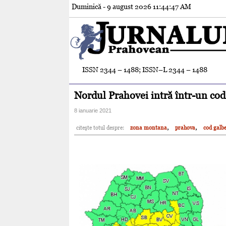
Duminică - 9 august 2026
11:44:48 AM
ISSN 2344 – 1488; ISSN–L 2344 – 1488
Nordul Prahovei intră într-un co
8 ianuarie 2021
,
,
citeşte totul despre:
zona montana
prahova
cod galb