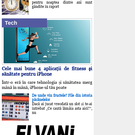
pentru noaptea dintre ani sunt
gândite în raport
Tech
Cele mai bune 4 aplicaţii de fitness şi
sănătate pentru iPhone
Într-o eră în care tehnologia și sănătatea merg
mână în mână, iPhone-ul tău poate
De unde vin fructele? File din istoria
păcănelelor
Dacă ai jucat vreodată un slot și te-ai
întrebat „Ce caută lămâia asta aici?”,
nu