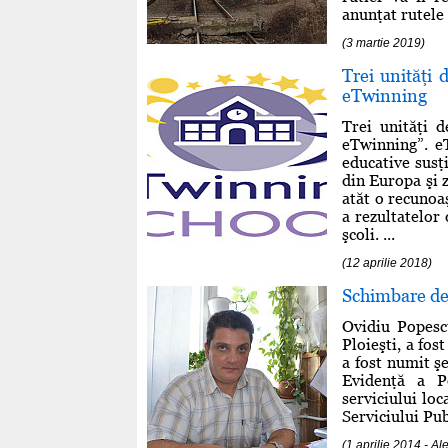
anunţat rutele o
(3 martie 2019)
Trei unităţi 
eTwinning
Trei unităţi 
eTwinning”. e
educative susţ
din Europa şi 
atăt o recunoaş
a rezultatelor
şcoli. ...
(12 aprilie 2018)
Schimbare de 
Ovidiu Popescu
Ploieşti, a fos
a fost numit şe
Evidenţă a P
serviciului lo
Serviciului Pu
(1 aprilie 2014 - 