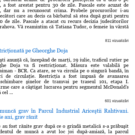
 a fost arestat pentru 30 de zile. Pascale este acuzat de
t, dar nu a recunoscut crima. Probele procurorilor i-au
ecători care au decis ca bărbatul să stea după grati pentru
 de zile. Pascale a atacat cu recurs decizia judecătorilor
rahova. Vă reamintim că Tatiana Tudor, o femeie în vârstă
811 vizualizări
stricţionată pe Gheorghe Doja
ti anunţă că, începând de marţi, 29 iulie, traficul rutier pe
ghe Doja va fi restricţionat. Măsura este valabilă pe
iman - BCR. Ca atare, se va circula pe o singură bandă, în
i de circulaţie. Restricţia a fost impusă de avansarea
 schimbare şinelor de tramvai pe traseul 101, etapa I.
irme care a câştigat lucrarea pentru segmentul McDonald's
cel ...
601 vizualizări
muncă grav în Parcul Industrial Ariceştii Rahtivani.
e ani, grav rănit
au fost rănite grav după ce o grindă metalică s-a prăbuşit
identul de muncă a avut loc joi după-amiază, la parcul