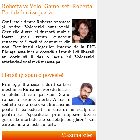
Roberta vs Volo! Game, set: Roberta!
Partida încă se joacă...
Conflictele dintre Roberta Anastase
şi Andrei Volosevici sunt vechi.
Certurile dintre ei durează mult şi
foarte greu vreun cunoscut
reuşeşte să îi facă să comunice din
nou. Rezultatul alegerilor interne de la PNL
Ploieşti este încă o dovadă a faptului că liberalii
au dorit să îi dea o lecţie lui Volosevici,
arâtându-i voalat că nu este pe...
Hai să îţi spun o poveste!
Prin 1951 Brâncusi a dorit să lase
mostenire României 200 de lucrări
si atelierul său parizian. Statul
român a respins oferta. A fost o
sedinţă si s-a decis că Brâncusi nu
poate fi considerat un creator în sculptură
pentru că "speculează prin mijloace bizare
gusturile morbide ale societăţii burgheze". Cei
care au hotărât asta au fost...
Maxima zilei