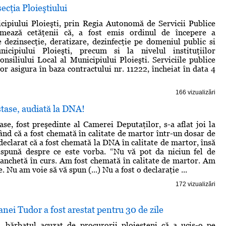
ecţia Ploieştiului
ipiului Ploieşti, prin Regia Autonomă de Servicii Publice
ormează cetăţenii că, a fost emis ordinul de începere a
de dezinsecţie, deratizare, dezinfecţie pe domeniul public si
icipiului Ploieşti, precum si la nivelul instituţiilor
nsiliului Local al Municipiului Ploieşti. Serviciile publice
or asigura în baza contractului nr. 11222, încheiat în data 4
166 vizualizări
tase, audiată la DNA!
se, fost preşedinte al Camerei Deputaţilor, s-a aflat joi la
nd că a fost chemată în calitate de martor într-un dosar de
declarat că a fost chemată la DNA în calitate de martor, însă
 spună despre ce este vorba. “Nu vă pot da niciun fel de
 o anchetă în curs. Am fost chemată în calitate de martor. Am
. Nu am voie să vă spun (...) Nu a fost o declaraţie ...
172 vizualizări
anei Tudor a fost arestat pentru 30 de zile
, bărbatul acuzat de procurorii ploieşteni că a ucis-o pe