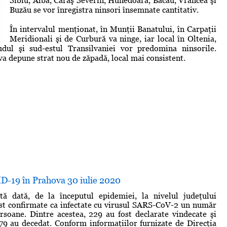
Sibiu, Alba, Caraş Severin, Hunedoara, Bacău, Vrancea şi
Buzău se vor înregistra ninsori însemnate cantitativ.
În intervalul menţionat, în Munţii Banatului, în Carpaţii
Meridionali şi de Curbură va ninge, iar local în Oltenia,
dul şi sud-estul Transilvaniei vor predomina ninsorile.
 va depune strat nou de zăpadă, local mai consistent.
ID-19 în Prahova 30 iulie 2020
tă dată, de la începutul epidemiei, la nivelul judeţului
st confirmate ca infectate cu virusul SARS-CoV-2 un număr
soane. Dintre acestea, 229 au fost declarate vindecate şi
 79 au decedat. Conform informaţiilor furnizate de Direcţia