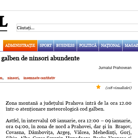
ADMINISTRAŢIE
SPORT
BUSINESS
POLITICĂ
NAŢIONAL
MAGAZ
d galben de ninsori abundente
Jurnalul Prahovean
,
,
en
ninsori
insemnate cantitativ
(118 vizualizări)
Zona montană a judeţului Prahova intră de la ora 12.00
într-o atenţionare meteorologică cod galben.
Astfel, în intervalul 08 ianuarie, ora 12:00 – 09 ianuarie,
ora 04:00, în zona de nord a Prahovei, dar şi în Braşov,
Covasna, Dâmboviţa, Argeş, Vâlcea, Mehedinţi, Gorj,