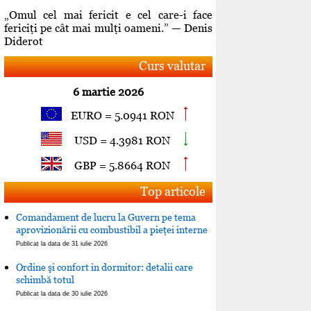
„Omul cel mai fericit e cel care-i face
fericiţi pe cât mai mulţi oameni.” — Denis
Diderot
Curs valutar
6 martie 2026
EURO = 5.0941 RON
USD = 4.3981 RON
GBP = 5.8664 RON
Top articole
Comandament de lucru la Guvern pe tema
aprovizionării cu combustibil a pieţei interne
Publicat la data de 31 iulie 2026
Ordine şi confort in dormitor: detalii care
schimbă totul
Publicat la data de 30 iulie 2026