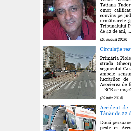
Tatiana Tudor,
omor califica
convins pe jud
următoarele 30
Tribunalului P
de 42 de ani, ...
(10 august 2016)
Circulaţie re
Primăria Ploieş
strada Gheor
segmentul Cara
ambele sensur
lucrărilor de
Asocierea de f
– BCR se mişcă 
(29 iulie 2014)
Accident de 
Tânăr de 22 d
Două persoane 
peste ei. Acc