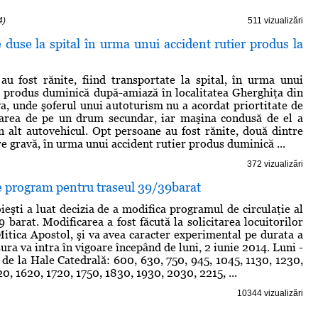
4)
511 vizualizări
duse la spital în urma unui accident rutier produs la
u fost rănite, fiind transportate la spital, în urma unui
r produs duminică după-amiază în localitatea Gherghiţa din
a, unde şoferul unui autoturism nu a acordat priortitate de
trarea de pe un drum secundar, iar maşina condusă de el a
un alt autovehicul. Opt persoane au fost rănite, două dintre
are gravă, în urma unui accident rutier produs duminică ...
372 vizualizări
e program pentru traseul 39/39barat
eşti a luat decizia de a modifica programul de circulaţie al
 barat. Modificarea a fost făcută la solicitarea locuitorilor
Mitica Apostol, şi va avea caracter experimental pe durata a
ura va intra în vigoare începând de luni, 2 iunie 2014. Luni -
i de la Hale Catedrală: 600, 630, 750, 945, 1045, 1130, 1230,
0, 1620, 1720, 1750, 1830, 1930, 2030, 2215, ...
10344 vizualizări