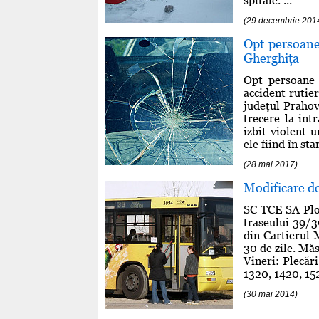
spitale. ...
(29 decembrie 201
Opt persoane 
Gherghiţa
Opt persoane a
accident rutie
judeţul Prahov
trecere la in
izbit violent 
ele fiind în st
(28 mai 2017)
Modificare d
SC TCE SA Ploi
traseului 39/39
din Cartierul 
30 de zile. Măs
Vineri: Plecăr
1320, 1420, 152
(30 mai 2014)