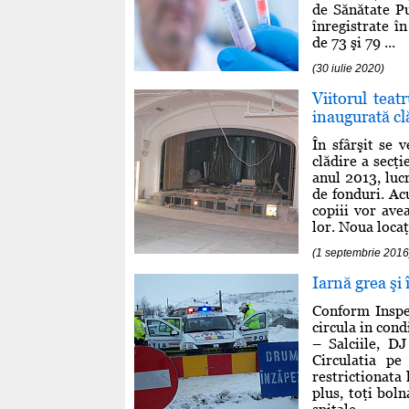
de Sănătate P
înregistrate î
de 73 şi 79 ...
(30 iulie 2020)
Viitorul teat
inaugurată cl
În sfârşit se 
clădire a secţ
anul 2013, luc
de fonduri. Ac
copiii vor ave
lor. Noua locaţi
(1 septembrie 2016
Iarnă grea şi
Conform Inspec
circula in cond
– Salciile, D
Circulatia p
restrictionata
plus, toţi boln