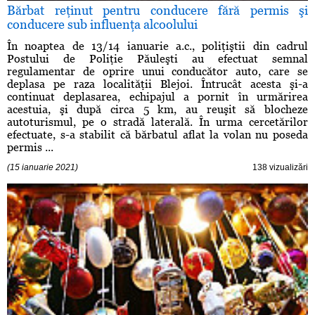
Bărbat reţinut pentru conducere fără permis şi
conducere sub influenţa alcoolului
În noaptea de 13/14 ianuarie a.c., poliţiştii din cadrul
Postului de Poliţie Păuleşti au efectuat semnal
regulamentar de oprire unui conducător auto, care se
deplasa pe raza localităţii Blejoi. Întrucât acesta şi-a
continuat deplasarea, echipajul a pornit în urmărirea
acestuia, şi după circa 5 km, au reuşit să blocheze
autoturismul, pe o stradă laterală. În urma cercetărilor
efectuate, s-a stabilit că bărbatul aflat la volan nu poseda
permis ...
(15 ianuarie 2021)
138 vizualizări