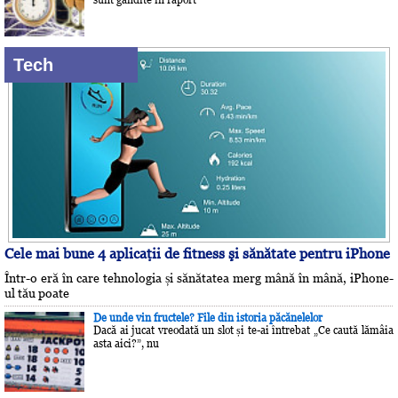
Tech
Cele mai bune 4 aplicaţii de fitness şi sănătate pentru iPhone
Într-o eră în care tehnologia și sănătatea merg mână în mână, iPhone-
ul tău poate
De unde vin fructele? File din istoria păcănelelor
Dacă ai jucat vreodată un slot și te-ai întrebat „Ce caută lămâia
asta aici?”, nu