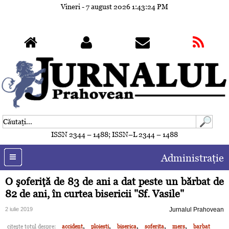
Vineri - 7 august 2026
1:43:27 PM
ISSN 2344 – 1488; ISSN–L 2344 – 1488
Administraţie
O şoferiţă de 83 de ani a dat peste un bărbat de
82 de ani, în curtea bisericii "Sf. Vasile"
2 iulie 2019
Jurnalul Prahovean
,
,
,
,
,
citeşte totul despre:
accident
ploiesti
biserica
soferita
mers
barbat