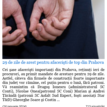
29 de zile de arest pentru afacerişti de top din Prahova
Cei şase afacerişti importanţi din Prahova, reţinuţi ieri de
procurori, au primit mandate de arestare pentru 29 de zile.
Astfel, câteva din firmele de construcţii foarte importante
din judeţ vor rămâne, cel puţin pentru o lună, fără patroni.
Vă reamintim că Dragoş Ionescu (administratorul SC
Conti), Nicolae Onea(patronul SC Coni) Marian şi Andrei
Ţărândă (patronii SC Asfalt Sud Expert, foşti asociaţi Star
T&D) Gheorghe Soare şi Costin ...
(16 ianuarie 2014)
713 vizualizări