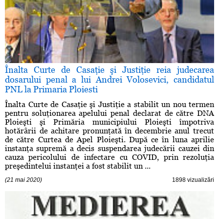
Înalta Curte de Casaţie şi Justiţie reia judecarea
dosarului penal a lui Andrei Volosevici, candidatul
PNL la Primaria Ploiesti
Înalta Curte de Casaţie şi Justiţie a stabilit un nou termen
pentru soluţionarea apelului penal declarat de către DNA
Ploieşti şi Primăria municipiului Ploieşti împotriva
hotărârii de achitare pronunţată în decembrie anul trecut
de către Curtea de Apel Ploieşti. După ce în luna aprilie
instanţa supremă a decis suspendarea judecării cauzei din
cauza pericolului de infectare cu COVID, prin rezoluţia
preşedintelui instanţei a fost stabilit un ...
(21 mai 2020)
1898 vizualizări