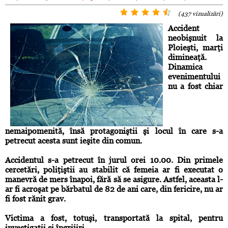
(437 vizualizări)
Accident
neobişnuit la
Ploieşti, marţi
dimineaţă.
Dinamica
evenimentului
nu a fost chiar
nemaipomenită, însă protagoniştii şi locul în care s-a
petrecut acesta sunt ieşite din comun.
Accidentul s-a petrecut în jurul orei 10.00. Din primele
cercetări, poliţiştii au stabilit că femeia ar fi executat o
manevră de mers înapoi, fără să se asigure. Astfel, aceasta l-
ar fi acroşat pe bărbatul de 82 de ani care, din fericire, nu ar
fi fost rănit grav.
Victima a fost, totuşi, transportată la spital, pentru
investigaţii şi îngrijiri.