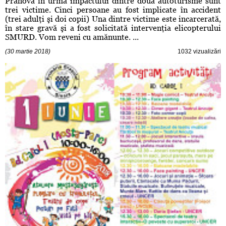
Prahova în urma impactului dintre două autoturisme sunt
trei victime. Cinci persoane au fost implicate în accident
(trei adulţi şi doi copii) Una dintre victime este incarcerată,
în stare gravă şi a fost solicitată intervenţia elicopterului
SMURD. Vom reveni cu amănunte. ...
(30 martie 2018)
1032 vizualizări