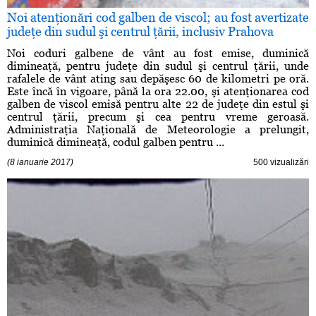
Noi atenţionări cod galben de viscol; au fost avertizate
judeţe din sudul şi centrul ţării, inclusiv Prahova
Noi coduri galbene de vânt au fost emise, duminică
dimineaţă, pentru judeţe din sudul şi centrul ţării, unde
rafalele de vânt ating sau depăşesc 60 de kilometri pe oră.
Este încă în vigoare, până la ora 22.00, şi atenţionarea cod
galben de viscol emisă pentru alte 22 de judeţe din estul şi
centrul ţării, precum şi cea pentru vreme geroasă.
Administraţia Naţională de Meteorologie a prelungit,
duminică dimineaţă, codul galben pentru ...
(8 ianuarie 2017)
500 vizualizări