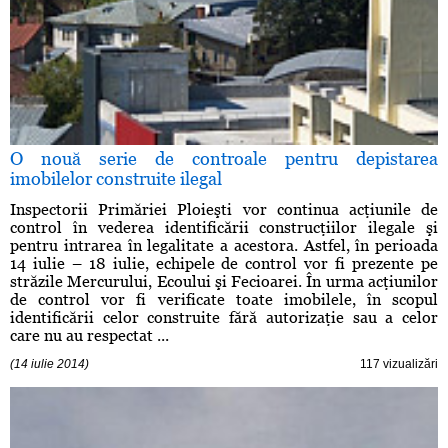
O nouă serie de controale pentru depistarea
imobilelor construite ilegal
Inspectorii Primăriei Ploieşti vor continua acţiunile de
control în vederea identificării construcţiilor ilegale şi
pentru intrarea în legalitate a acestora. Astfel, în perioada
14 iulie – 18 iulie, echipele de control vor fi prezente pe
străzile Mercurului, Ecoului şi Fecioarei. În urma acţiunilor
de control vor fi verificate toate imobilele, în scopul
identificării celor construite fără autorizaţie sau a celor
care nu au respectat ...
(14 iulie 2014)
117 vizualizări