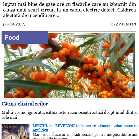
luptat mai bine de şase ore cu flăcările care au izbucnit din
cauza unul scurt circuit la un cablu electric defect. Clădirea
afectată de incendiu are ...
(7 iulie 2017)
672 vizualizări
Food
Cătina-elixirul zeilor
Multă vreme ignorată, cătina este recunoscută astăzi drept unul dintre
cele mai
MENIUL de REVELION în lume: ce alimente aduc noroc în
Anul Nou
Mai toate mâncărurile „tradiţionale” pentru noaptea dintre ani
sunt gândite în raport