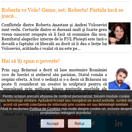
Roberta vs Volo! Game, set: Roberta! Partida încă se
joacă...
Conflictele dintre Roberta Anastase şi Andrei Volosevici
sunt vechi. Certurile dintre ei durează mult şi foarte greu
vreun cunoscut reuşeşte să îi facă să comunice din nou.
Rezultatul alegerilor interne de la PNL Ploieşti este încă o
dovadă a faptului că liberalii au dorit să îi dea o lecţie lui
Volosevici, arâtându-i voalat că nu este pe...
Hai să îţi spun o poveste!
Prin 1951 Brâncusi a dorit să lase mostenire României
200 de lucrări si atelierul său parizian. Statul român a
respins oferta. A fost o sedinţă si s-a decis că Brâncusi nu
poate fi considerat un creator în sculptură pentru că
"speculează prin mijloace bizare gusturile morbide ale
societăţii burgheze". Cei care au hotărât asta au fost...
Pentru scopuri precum afișarea de conținut personalizat, folosim module cookie
sau tehnologii similare. Apăsând Accept sau navigând pe acest website, sunteți de
Maxima zilei
acord să permiți colectarea de informații prin cookie-uri sau tehnologii similare.
Aflați în secțiunea
Politica de Cookies
mai multe despre cookie-uri, inclusiv despre
posibilitatea retragerii acordului.
„Omul cel mai fericit e cel care-i face fericiţi pe cât mai mulţi
oameni.” — Denis Diderot
Curs valutar