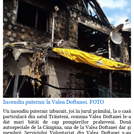
Incendiu puternic la Valea Doftanei. FOTO
Un incendiu puternic izbucnit, joi în jurul prâzului, la o casă
particulară din satul Trăisteni, comuna Valea Doftanei le-a
dat mari bătăi de cap pompierilor prahoveni. Două
autospeciale de la Câmpina, una de la Valea Doftanei dar şi
membrii Serviciului Voluntariat din Valea Doftanei s-au