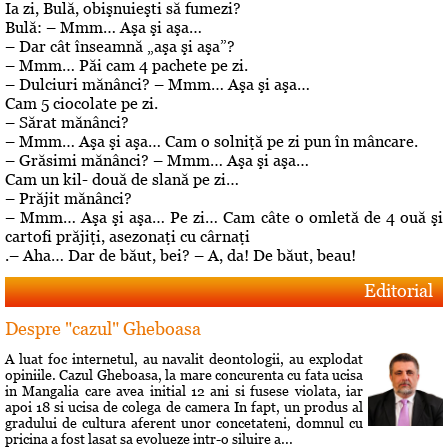
Ia zi, Bulă, obişnuieşti să fumezi?
Bulă: – Mmm… Aşa şi aşa…
– Dar cât înseamnă „aşa şi aşa”?
– Mmm… Păi cam 4 pachete pe zi.
– Dulciuri mănânci? – Mmm… Aşa şi aşa…
Cam 5 ciocolate pe zi.
– Sărat mănânci?
– Mmm… Aşa şi aşa… Cam o solniţă pe zi pun în mâncare.
– Grăsimi mănânci? – Mmm… Aşa şi aşa…
Cam un kil- două de slană pe zi…
– Prăjit mănânci?
– Mmm… Aşa şi aşa… Pe zi… Cam câte o omletă de 4 ouă şi
cartofi prăjiţi, asezonaţi cu cârnaţi
.– Aha… Dar de băut, bei? – A, da! De băut, beau!
Editorial
Despre "cazul" Gheboasa
A luat foc internetul, au navalit deontologii, au explodat
opiniile. Cazul Gheboasa, la mare concurenta cu fata ucisa
in Mangalia care avea initial 12 ani si fusese violata, iar
apoi 18 si ucisa de colega de camera In fapt, un produs al
gradului de cultura aferent unor concetateni, domnul cu
pricina a fost lasat sa evolueze intr-o siluire a...