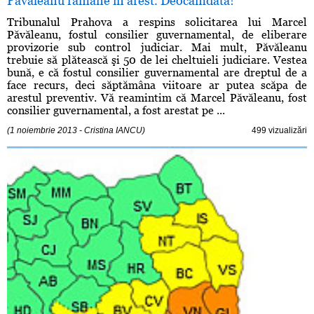
Păvăleanu rămâne în arest. Deocamdată!
Tribunalul Prahova a respins solicitarea lui Marcel
Păvăleanu, fostul consilier guvernamental, de eliberare
provizorie sub control judiciar. Mai mult, Păvăleanu
trebuie să plătească şi 50 de lei cheltuieli judiciare. Vestea
bună, e că fostul consilier guvernamental are dreptul de a
face recurs, deci săptămâna viitoare ar putea scăpa de
arestul preventiv. Vă reamintim că Marcel Păvăleanu, fost
consilier guvernamental, a fost arestat pe ...
(1 noiembrie 2013 - Cristina IANCU)
499 vizualizări