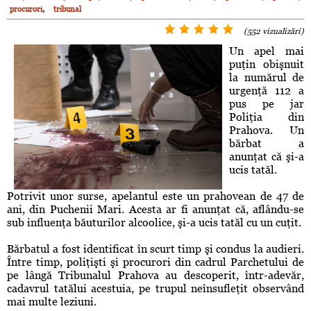
,
procurori
tribunal
(552 vizualizări)
Un apel mai
puţin obişnuit
la numărul de
urgenţă 112 a
pus pe jar
Poliţia din
Prahova. Un
bărbat a
anunţat că şi-a
ucis tatăl.
Potrivit unor surse, apelantul este un prahovean de 47 de
ani, din Puchenii Mari. Acesta ar fi anunţat că, aflându-se
sub influenţa băuturilor alcoolice, şi-a ucis tatăl cu un cuţit.
Bărbatul a fost identificat în scurt timp şi condus la audieri.
Între timp, poliţişti şi procurori din cadrul Parchetului de
pe lângă Tribunalul Prahova au descoperit, într-adevăr,
cadavrul tatălui acestuia, pe trupul neînsufleţit observând
mai multe leziuni.