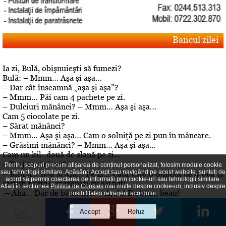
Bancul zilei
Ia zi, Bulă, obişnuieşti să fumezi?
Bulă: – Mmm… Aşa şi aşa…
– Dar cât înseamnă „aşa şi aşa”?
– Mmm… Păi cam 4 pachete pe zi.
– Dulciuri mănânci? – Mmm… Aşa şi aşa…
Cam 5 ciocolate pe zi.
– Sărat mănânci?
– Mmm… Aşa şi aşa… Cam o solniţă pe zi pun în mâncare.
– Grăsimi mănânci? – Mmm… Aşa şi aşa…
Cam un kil- două de slană pe zi…
– Prăjit mănânci?
Pentru scopuri precum afișarea de conținut personalizat, folosim module cookie
sau tehnologii similare. Apăsând Accept sau navigând pe acest website, sunteți de
– Mmm… Aşa şi aşa… Pe zi… Cam câte o omletă de 4 ouă şi
acord să permiți colectarea de informații prin cookie-uri sau tehnologii similare.
cartofi prăjiţi, asezonaţi cu cârnaţi
Aflați în secțiunea
Politica de Cookies
mai multe despre cookie-uri, inclusiv despre
.– Aha… Dar de băut, bei? – A, da! De băut, beau!
posibilitatea retragerii acordului.
Editorial