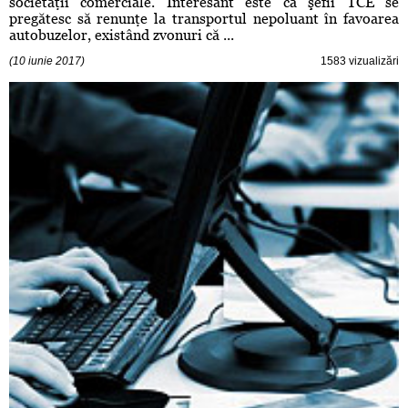
societăţii comerciale. Interesant este că şefii TCE se
pregătesc să renunţe la transportul nepoluant în favoarea
autobuzelor, existând zvonuri că ...
(10 iunie 2017)
1583 vizualizări