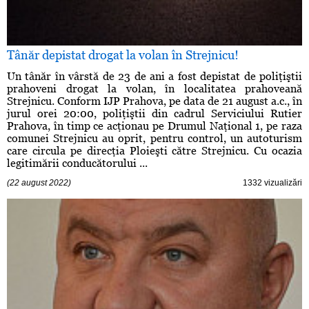
Tânăr depistat drogat la volan în Strejnicu!
Un tânăr în vârstă de 23 de ani a fost depistat de poliţiştii
prahoveni drogat la volan, în localitatea prahoveană
Strejnicu. Conform IJP Prahova, pe data de 21 august a.c., în
jurul orei 20:00, poliţiştii din cadrul Serviciului Rutier
Prahova, în timp ce acţionau pe Drumul Naţional 1, pe raza
comunei Strejnicu au oprit, pentru control, un autoturism
care circula pe direcţia Ploieşti către Strejnicu. Cu ocazia
legitimării conducătorului ...
(22 august 2022)
1332 vizualizări