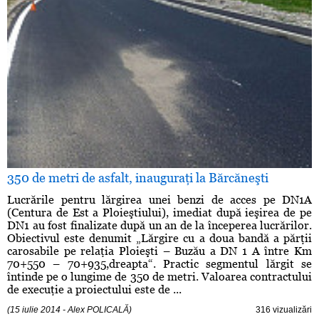
350 de metri de asfalt, inauguraţi la Bărcăneşti
Lucrările pentru lărgirea unei benzi de acces pe DN1A
(Centura de Est a Ploieştiului), imediat după ieşirea de pe
DN1 au fost finalizate după un an de la începerea lucrărilor.
Obiectivul este denumit „Lărgire cu a doua bandă a părţii
carosabile pe relaţia Ploieşti – Buzău a DN 1 A între Km
70+550 – 70+935,dreapta“. Practic segmentul lărgit se
întinde pe o lungime de 350 de metri. Valoarea contractului
de execuţie a proiectului este de ...
(15 iulie 2014 - Alex POLICALĂ)
316 vizualizări