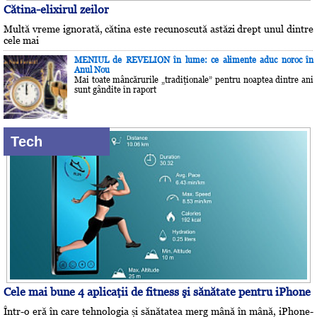
Cătina-elixirul zeilor
Multă vreme ignorată, cătina este recunoscută astăzi drept unul dintre
cele mai
MENIUL de REVELION în lume: ce alimente aduc noroc în
Anul Nou
Mai toate mâncărurile „tradiţionale” pentru noaptea dintre ani
sunt gândite în raport
Tech
Cele mai bune 4 aplicaţii de fitness şi sănătate pentru iPhone
Într-o eră în care tehnologia și sănătatea merg mână în mână, iPhone-