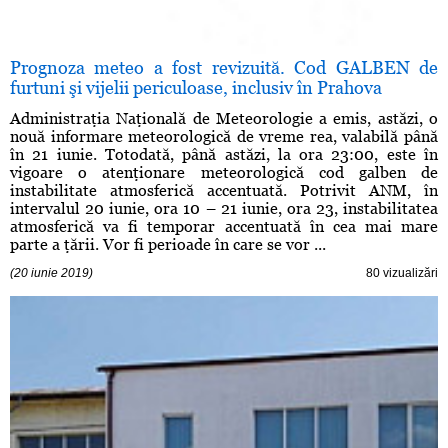
Prognoza meteo a fost revizuită. Cod GALBEN de
furtuni şi vijelii periculoase, inclusiv în Prahova
Administraţia Naţională de Meteorologie a emis, astăzi, o
nouă informare meteorologică de vreme rea, valabilă până
în 21 iunie. Totodată, până astăzi, la ora 23:00, este în
vigoare o atenţionare meteorologică cod galben de
instabilitate atmosferică accentuată. Potrivit ANM, în
intervalul 20 iunie, ora 10 – 21 iunie, ora 23, instabilitatea
atmosferică va fi temporar accentuată în cea mai mare
parte a ţării. Vor fi perioade în care se vor ...
(20 iunie 2019)
80 vizualizări