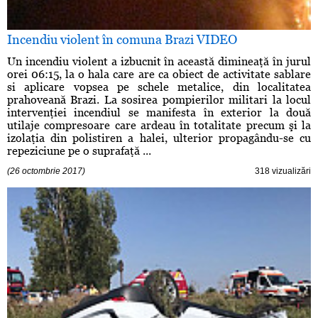
Incendiu violent în comuna Brazi VIDEO
Un incendiu violent a izbucnit în această dimineaţă în jurul
orei 06:15, la o hala care are ca obiect de activitate sablare
si aplicare vopsea pe schele metalice, din localitatea
prahoveană Brazi. La sosirea pompierilor militari la locul
intervenţiei incendiul se manifesta în exterior la două
utilaje compresoare care ardeau în totalitate precum şi la
izolaţia din polistiren a halei, ulterior propagându-se cu
repeziciune pe o suprafaţă ...
(26 octombrie 2017)
318 vizualizări