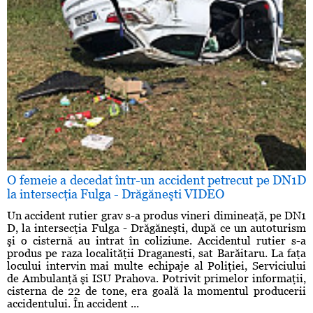
O femeie a decedat într-un accident petrecut pe DN1D
la intersecţia Fulga - Drăgăneşti VIDEO
Un accident rutier grav s-a produs vineri dimineaţă, pe DN1
D, la intersecţia Fulga - Drăgăneşti, după ce un autoturism
şi o cisternă au intrat în coliziune. Accidentul rutier s-a
produs pe raza localităţii Draganesti, sat Barăitaru. La faţa
locului intervin mai multe echipaje al Poliţiei, Serviciului
de Ambulanţă şi ISU Prahova. Potrivit primelor informaţii,
cisterna de 22 de tone, era goală la momentul producerii
accidentului. În accident ...