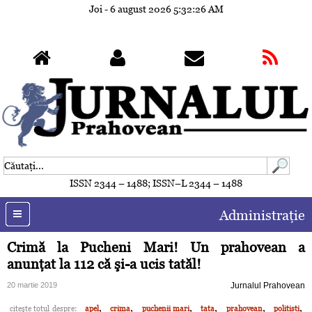
Joi - 6 august 2026
5:32:29 AM
ISSN 2344 – 1488; ISSN–L 2344 – 1488
Administraţie
Crimă la Pucheni Mari! Un prahovean a
anunţat la 112 că şi-a ucis tatăl!
20 martie 2019
Jurnalul Prahovean
,
,
,
,
,
,
citeşte totul despre:
apel
crima
puchenii mari
tata
prahovean
politisti