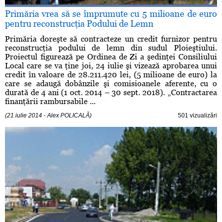
Primăria vrea să se împrumute cu 5 milioane de euro
pentru reconstrucţia Podului de Lemn
Primăria doreşte să contracteze un credit furnizor pentru
reconstrucţia podului de lemn din sudul Ploieştiului.
Proiectul figurează pe Ordinea de Zi a şedinţei Consiliului
Local care se va ţine joi, 24 iulie şi vizează aprobarea unui
credit în valoare de 28.211.420 lei, (5 milioane de euro) la
care se adaugă dobânzile şi comisioanele aferente, cu o
durată de 4 ani (1 oct. 2014 – 30 sept. 2018). „Contractarea
finanţării rambursabile ...
(21 iulie 2014 - Alex POLICALĂ)
501 vizualizări