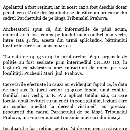
Apelantul a fost reţinut, iar în acest caz a fost deschis dosar
penal, cercetările desfăşurându-se de către un procuror din
cadrul Parchetului de pe lângă Tribunalul Prahova.
Anchetatorii spun că, din informaţiile de până acum,
omorul ar fi fost comis pe fondul unui conflict mai vechi,
între tată şi fiu, acesta din urmă aplicându-i bătrânului
loviturile care i-au adus moartea.
"La data de 19.03.2019, în jurul orelor 16.30, organele de
poliţie au fost sesizate prin intermediul SNUAU 112, în
legătură cu săvârşirea unei infracţiuni de omor pe raza
localităţii Puchenii Mari, jud. Prahova.
Cercetările efectuate în cauză au evidenţiat faptul că, la data
de mai sus, în jurul orelor 13.30,pe fondul unui conflict
familial mai vechi, S. E. P. a aplicat tatălui său, cu care
locuia, două lovituri cu un cuţit în zona gâtului, leziuni care
au condus imediat la decesul victimei", au precizat
procurorii din cadrul Parchetului de pe lângă Tribunalul
Prahova, într-un comunicat transmis miercuri dimineaţă.
Inculpatul a fost reţinut pentru 24 de ore, pentru săvârşire