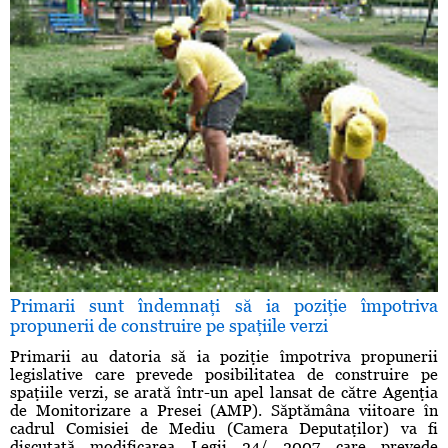
Primarii sunt îndemnaţi să ia poziţie împotriva
propunerii de construire pe spaţiile verzi
Primarii au datoria să ia poziţie împotriva propunerii
legislative care prevede posibilitatea de construire pe
spaţiile verzi, se arată într-un apel lansat de către Agenţia
de Monitorizare a Presei (AMP). Săptămâna viitoare în
cadrul Comisiei de Mediu (Camera Deputaţilor) va fi
discutată modificarea Legii 24/ 2007 care prevede