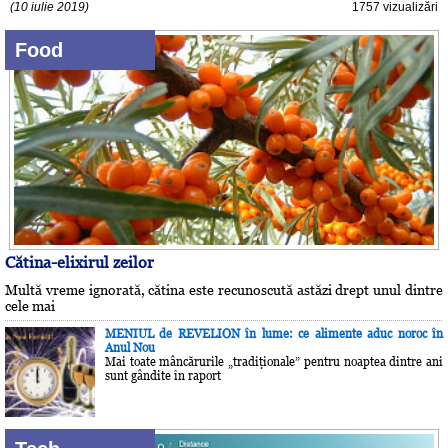
(10 iulie 2019)
1757 vizualizări
Food
Cătina-elixirul zeilor
Multă vreme ignorată, cătina este recunoscută astăzi drept unul dintre
cele mai
MENIUL de REVELION în lume: ce alimente aduc noroc în
Anul Nou
Mai toate mâncărurile „tradiţionale” pentru noaptea dintre ani
sunt gândite în raport