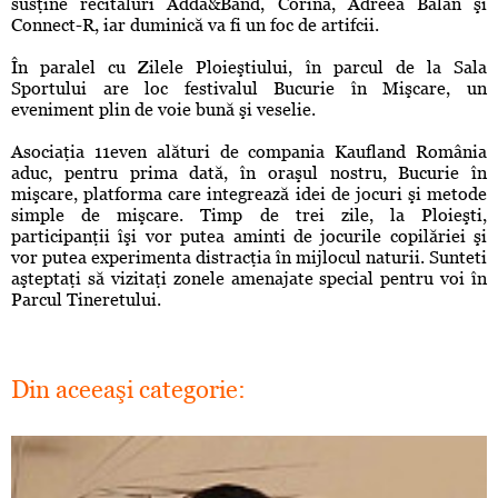
susţine recitaluri Adda&Band, Corina, Adreea Bălan şi
Connect-R, iar duminică va fi un foc de artifcii.
În paralel cu Zilele Ploieştiului, în parcul de la Sala
Sportului are loc festivalul Bucurie în Mişcare, un
eveniment plin de voie bună şi veselie.
Asociaţia 11even alături de compania Kaufland România
aduc, pentru prima dată, în oraşul nostru, Bucurie în
mişcare, platforma care integrează idei de jocuri şi metode
simple de mişcare. Timp de trei zile, la Ploieşti,
participanţii îşi vor putea aminti de jocurile copilăriei şi
vor putea experimenta distracţia în mijlocul naturii. Sunteti
aşteptaţi să vizitaţi zonele amenajate special pentru voi în
Parcul Tineretului.
Din aceeaşi categorie: