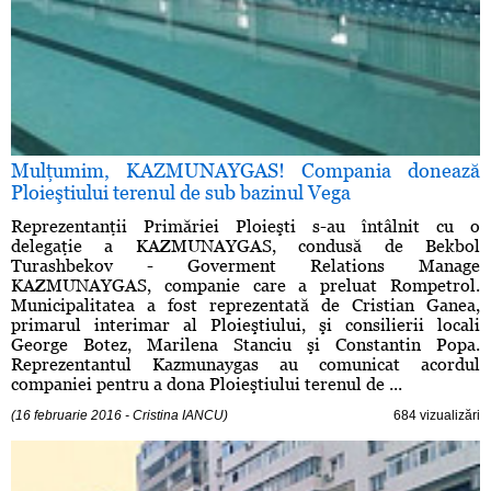
Mulţumim, KAZMUNAYGAS! Compania donează
Ploieştiului terenul de sub bazinul Vega
Reprezentanţii Primăriei Ploieşti s-au întâlnit cu o
delegaţie a KAZMUNAYGAS, condusă de Bekbol
Turashbekov - Goverment Relations Manage
KAZMUNAYGAS, companie care a preluat Rompetrol.
Municipalitatea a fost reprezentată de Cristian Ganea,
primarul interimar al Ploieştiului, şi consilierii locali
George Botez, Marilena Stanciu şi Constantin Popa.
Reprezentantul Kazmunaygas au comunicat acordul
companiei pentru a dona Ploieştiului terenul de ...
(16 februarie 2016 - Cristina IANCU)
684 vizualizări