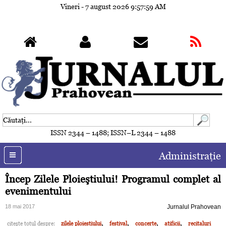
Vineri - 7 august 2026
9:58:02 AM
ISSN 2344 – 1488; ISSN–L 2344 – 1488
Administraţie
Încep Zilele Ploieştiului! Programul complet al
evenimentului
18 mai 2017
Jurnalul Prahovean
,
,
,
,
citeşte totul despre:
zilele ploiestiului
festival
concerte
atificii
recitaluri