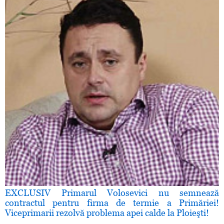
EXCLUSIV Primarul Volosevici nu semnează
contractul pentru firma de termie a Primăriei!
Viceprimarii rezolvă problema apei calde la Ploieşti!