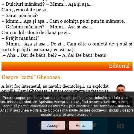
– Dulciuri mănânci? – Mmm… Aşa şi aşa…
Cam 5 ciocolate pe zi.
– Sărat mănânci?
– Mmm… Aşa şi aşa… Cam o solniţă pe zi pun în mâncare.
– Grăsimi mănânci? – Mmm… Aşa şi aşa…
Cam un kil- două de slană pe zi…
– Prăjit mănânci?
– Mmm… Aşa şi aşa… Pe zi… Cam câte o omletă de 4 ouă şi
cartofi prăjiţi, asezonaţi cu cârnaţi
.– Aha… Dar de băut, bei? – A, da! De băut, beau!
Editorial
Despre "cazul" Gheboasa
A luat foc internetul, au navalit deontologii, au explodat
opiniile. Cazul Gheboasa, la mare concurenta cu fata ucisa
in Mangalia care avea initial 12 ani si fusese violata, iar
Pentru scopuri precum afișarea de conținut personalizat, folosim module cookie
apoi 18 si ucisa de colega de camera In fapt, un produs al
sau tehnologii similare. Apăsând Accept sau navigând pe acest website, sunteți de
gradului de cultura aferent unor concetateni, domnul cu
acord să permiți colectarea de informații prin cookie-uri sau tehnologii similare.
pricina a fost lasat sa evolueze intr-o siluire a...
Aflați în secțiunea
Politica de Cookies
mai multe despre cookie-uri, inclusiv despre
posibilitatea retragerii acordului.
Roberta vs Volo! Game, set: Roberta! Partida încă se
joacă...