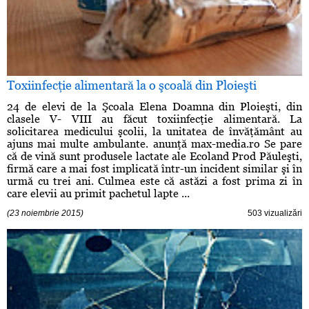
Toxiinfecţie alimentară la o şcoală din Ploieşti
24 de elevi de la Şcoala Elena Doamna din Ploieşti, din
clasele V- VIII au făcut toxiinfecţie alimentară. La
solicitarea medicului şcolii, la unitatea de învăţământ au
ajuns mai multe ambulante. anunţă max-media.ro Se pare
că de vină sunt produsele lactate ale Ecoland Prod Păuleşti,
firmă care a mai fost implicată într-un incident similar şi în
urmă cu trei ani. Culmea este că astăzi a fost prima zi în
care elevii au primit pachetul lapte ...
(23 noiembrie 2015)
503 vizualizări