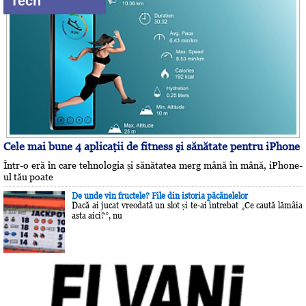
Tech
Cele mai bune 4 aplicaţii de fitness şi sănătate pentru iPhone
Într-o eră în care tehnologia și sănătatea merg mână în mână, iPhone-
ul tău poate
De unde vin fructele? File din istoria păcănelelor
Dacă ai jucat vreodată un slot și te-ai întrebat „Ce caută lămâia
asta aici?”, nu