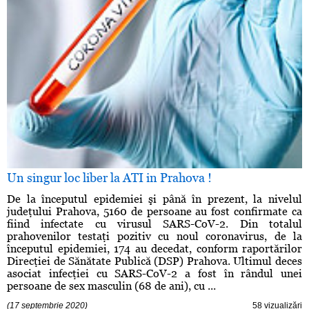
Un singur loc liber la ATI in Prahova !
De la începutul epidemiei şi până în prezent, la nivelul
judeţului Prahova, 5160 de persoane au fost confirmate ca
fiind infectate cu virusul SARS-CoV-2. Din totalul
prahovenilor testaţi pozitiv cu noul coronavirus, de la
începutul epidemiei, 174 au decedat, conform raportărilor
Direcţiei de Sănătate Publică (DSP) Prahova. Ultimul deces
asociat infecţiei cu SARS-CoV-2 a fost în rândul unei
persoane de sex masculin (68 de ani), cu ...
(17 septembrie 2020)
58 vizualizări