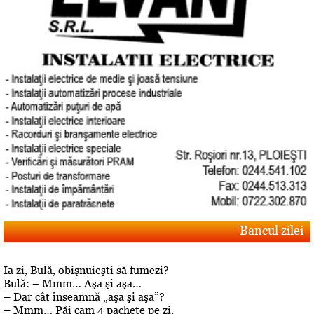
Bancul zilei
Ia zi, Bulă, obişnuieşti să fumezi?
Bulă: – Mmm… Aşa şi aşa…
– Dar cât înseamnă „aşa şi aşa”?
– Mmm… Păi cam 4 pachete pe zi.