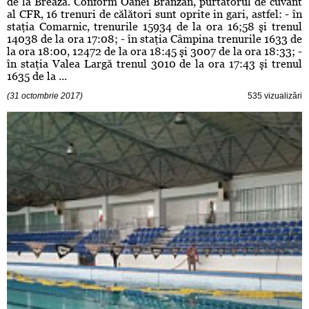
de la Breaza. Conform Oanei Brânzan, purtătorul de cuvânt
al CFR, 16 trenuri de călători sunt oprite in gari, astfel: - în
staţia Comarnic, trenurile 15934 de la ora 16;58 şi trenul
14038 de la ora 17:08; - în staţia Câmpina trenurile 1633 de
la ora 18:00, 12472 de la ora 18:45 şi 3007 de la ora 18:33; -
în staţia Valea Largă trenul 3010 de la ora 17:43 şi trenul
1635 de la ...
(31 octombrie 2017)
535 vizualizări