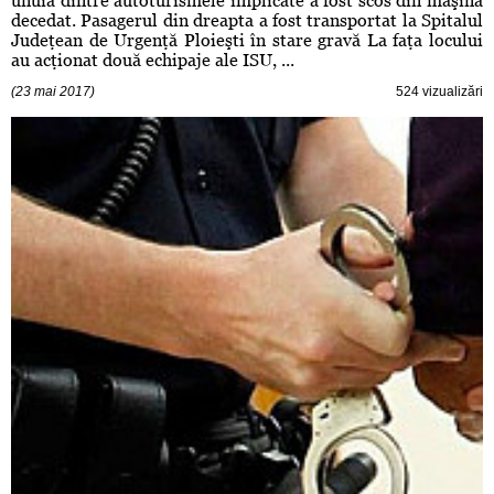
unuia dintre autoturismele implicate a fost scos din maşină
decedat. Pasagerul din dreapta a fost transportat la Spitalul
Judeţean de Urgenţă Ploieşti în stare gravă La faţa locului
au acţionat două echipaje ale ISU, ...
(23 mai 2017)
524 vizualizări