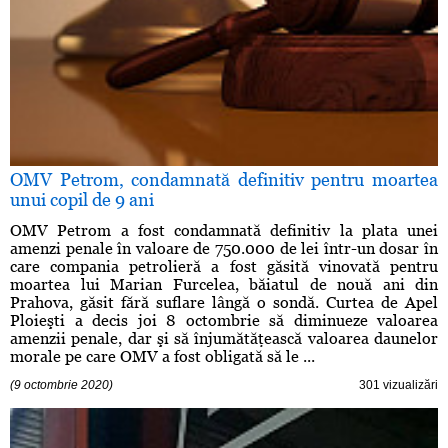
OMV Petrom, condamnată definitiv pentru moartea
unui copil de 9 ani
OMV Petrom a fost condamnată definitiv la plata unei
amenzi penale în valoare de 750.000 de lei într-un dosar în
care compania petrolieră a fost găsită vinovată pentru
moartea lui Marian Furcelea, băiatul de nouă ani din
Prahova, găsit fără suflare lângă o sondă. Curtea de Apel
Ploieşti a decis joi 8 octombrie să diminueze valoarea
amenzii penale, dar şi să înjumătăţească valoarea daunelor
morale pe care OMV a fost obligată să le ...
(9 octombrie 2020)
301 vizualizări