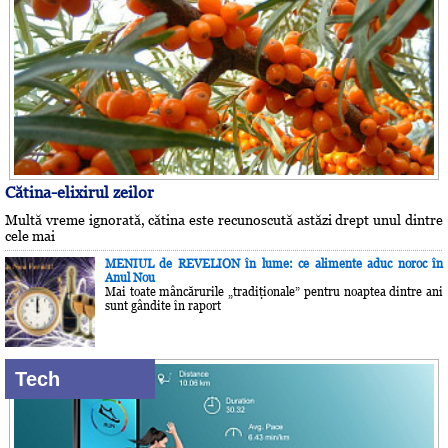
Cătina-elixirul zeilor
Multă vreme ignorată, cătina este recunoscută astăzi drept unul dintre
cele mai
MENIUL de REVELION în lume: ce alimente aduc noroc în
Anul Nou
Mai toate mâncărurile „tradiţionale” pentru noaptea dintre ani
sunt gândite în raport
Tech