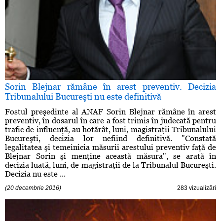
Sorin Blejnar rămâne în arest preventiv. Decizia
Tribunalului Bucureşti nu este definitivă
Fostul preşedinte al ANAF Sorin Blejnar rămâne în arest
preventiv, în dosarul în care a fost trimis în judecată pentru
trafic de influenţă, au hotărât, luni, magistraţii Tribunalului
Bucureşti, decizia lor nefiind definitivă. "Constată
legalitatea şi temeinicia măsurii arestului preventiv faţă de
Blejnar Sorin şi menţine această măsura", se arată în
decizia luată, luni, de magistraţii de la Tribunalul Bucureşti.
Decizia nu este ...
(20 decembrie 2016)
283 vizualizări