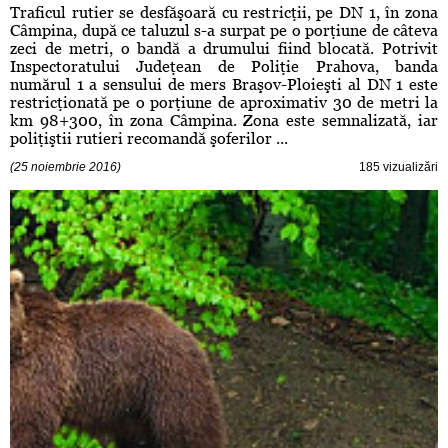
Traficul rutier se desfăşoară cu restricţii, pe DN 1, în zona
Câmpina, după ce taluzul s-a surpat pe o porţiune de câteva
zeci de metri, o bandă a drumului fiind blocată. Potrivit
Inspectoratului Judeţean de Poliţie Prahova, banda
numărul 1 a sensului de mers Braşov-Ploieşti al DN 1 este
restricţionată pe o porţiune de aproximativ 30 de metri la
km 98+300, în zona Câmpina. Zona este semnalizată, iar
poliţiştii rutieri recomandă şoferilor ...
(25 noiembrie 2016)
185 vizualizări