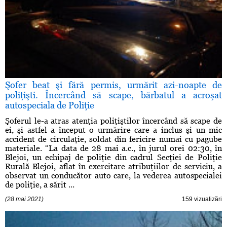
Şofer beat şi fără permis, urmărit azi-noapte de
poliţişti. Încercând să scape, bărbatul a acroşat
autospeciala de Poliţie
Şoferul le-a atras atenţia poliţiştilor încercând să scape de
ei, şi astfel a început o urmărire care a inclus şi un mic
accident de circulaţie, soldat din fericire numai cu pagube
materiale. “La data de 28 mai a.c., în jurul orei 02:30, în
Blejoi, un echipaj de poliţie din cadrul Secţiei de Poliţie
Rurală Blejoi, aflat în exercitare atribuţiilor de serviciu, a
observat un conducător auto care, la vederea autospecialei
de poliţie, a sărit ...
(28 mai 2021)
159 vizualizări