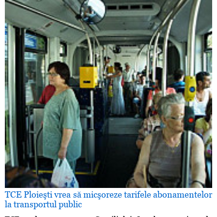
TCE Ploieşti vrea să micşoreze tarifele abonamentelor
la transportul public