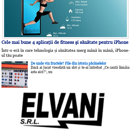
Cele mai bune 4 aplicaţii de fitness şi sănătate pentru iPhone
Într-o eră în care tehnologia și sănătatea merg mână în mână, iPhone-
ul tău poate
De unde vin fructele? File din istoria păcănelelor
Dacă ai jucat vreodată un slot și te-ai întrebat „Ce caută lămâia
asta aici?”, nu