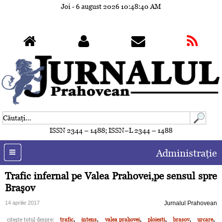
Joi - 6 august 2026
10:48:43 AM
ISSN 2344 – 1488; ISSN–L 2344 – 1488
Administraţie
Trafic infernal pe Valea Prahovei,pe sensul spre
Braşov
14 aprilie 2017
Jurnalul Prahovean
,
,
,
,
,
,
citeşte totul despre:
trafic
intens
valea prahovei
ploiesti
brasov
urcare