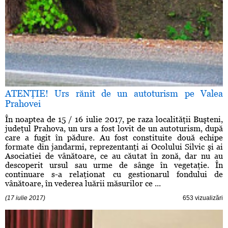
ATENŢIE! Urs rănit de un autoturism pe Valea
Prahovei
În noaptea de 15 / 16 iulie 2017, pe raza localităţii Buşteni,
judeţul Prahova, un urs a fost lovit de un autoturism, după
care a fugit în pădure. Au fost constituite două echipe
formate din jandarmi, reprezentanţi ai Ocolului Silvic şi ai
Asociatiei de vânătoare, ce au căutat în zonă, dar nu au
descoperit ursul sau urme de sânge în vegetaţie. În
continuare s-a relaţionat cu gestionarul fondului de
vânătoare, în vederea luării măsurilor ce ...
(17 iulie 2017)
653 vizualizări