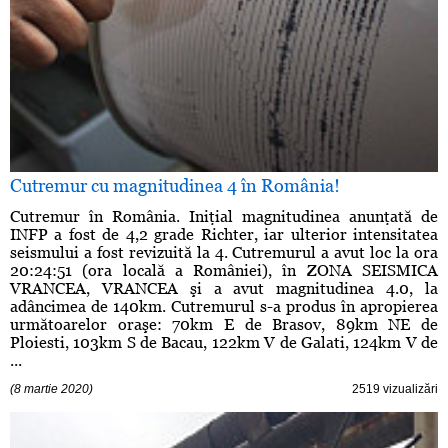
Cutremur cu magnitudinea 4 în România!
Cutremur în România. Iniţial magnitudinea anunţată de
INFP a fost de 4,2 grade Richter, iar ulterior intensitatea
seismului a fost revizuită la 4. Cutremurul a avut loc la ora
20:24:51 (ora locală a României), în ZONA SEISMICA
VRANCEA, VRANCEA şi a avut magnitudinea 4.0, la
adâncimea de 140km. Cutremurul s-a produs în apropierea
următoarelor oraşe: 70km E de Brasov, 89km NE de
Ploiesti, 103km S de Bacau, 122km V de Galati, 124km V de
...
(8 martie 2020)
2519 vizualizări