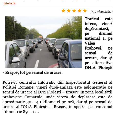
infotrafic
(571 vizualizări)
Traficul este
intens, vineri
după-amiază,
pe drumul
naţional 1, pe
Valea
Prahovei, pe
sensul de
urcare, dar şi
pe alternativa
DN1A Ploieşti
- Braşov, tot pe sensul de urcare.
Potrivit centrului Infotrafic din Inspectoratul General al
Poliţiei Române, vineri după-amiază este aglomeraţie pe
sensul de urcare al DN1 Ploieşti – Braşov, în zona localităţii
prahovene Comarnic, unde viteza de deplasare este de
aproximativ 30 - 40 kilometri pe oră, dar şi pe sensul de
urcare al DN1A Ploieşti – Braşov, în special pe tronsonul
kilometric 89 – 111.