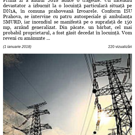
Prima zi a anului 2018 aduce o tragedie. Un incendiu
devastator a izbucnit la o locuinţă particulară situaţă pe
DN1A, în comuna prahoveană Izvoarele. Conform ISU
Prahova, se intervine cu patru autospeciale şi ambulanţa
SMURD, iar incendiul se manifestă pe o suprafaţă de 150
mp, arzând generalizat. Din păcate. un bărbat, cel mai
probabil proprietarul, a fost găsit decedat în locuinţă. Vom
reveni cu amănunte ...
(1 ianuarie 2018)
220 vizualizări