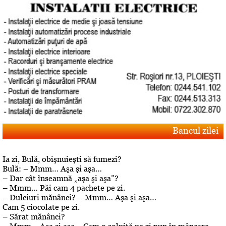
Bancul zilei
Ia zi, Bulă, obişnuieşti să fumezi?
Bulă: – Mmm… Aşa şi aşa…
– Dar cât înseamnă „aşa şi aşa”?
– Mmm… Păi cam 4 pachete pe zi.
– Dulciuri mănânci? – Mmm… Aşa şi aşa…
Cam 5 ciocolate pe zi.
– Sărat mănânci?