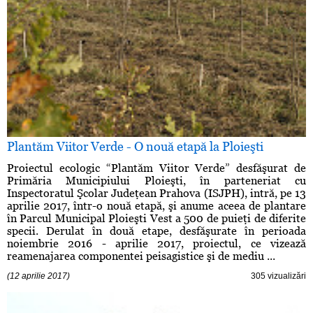
Plantăm Viitor Verde - O nouă etapă la Ploieşti
Proiectul ecologic “Plantăm Viitor Verde” desfăşurat de
Primăria Municipiului Ploieşti, în parteneriat cu
Inspectoratul Şcolar Judeţean Prahova (ISJPH), intră, pe 13
aprilie 2017, într-o nouă etapă, şi anume aceea de plantare
în Parcul Municipal Ploieşti Vest a 500 de puieţi de diferite
specii. Derulat în două etape, desfăşurate în perioada
noiembrie 2016 - aprilie 2017, proiectul, ce vizează
reamenajarea componentei peisagistice şi de mediu ...
(12 aprilie 2017)
305 vizualizări