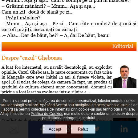
– Mmm… Aşa şi aşa… Cam o solniţă pe zi pun în mâncare.
– Grăsimi mănânci? – Mmm… Aşa şi aşa…
Cam un kil- două de slană pe zi…
– Prăjit mănânci?
– Mmm… Aşa şi aşa… Pe zi… Cam câte o omletă de 4 ouă şi
cartofi prăjiţi, asezonaţi cu cârnaţi
.– Aha… Dar de băut, bei? – A, da! De băut, beau!
Editorial
Despre "cazul" Gheboasa
A luat foc internetul, au navalit deontologii, au explodat
opiniile. Cazul Gheboasa, la mare concurenta cu fata ucisa
in Mangalia care avea initial 12 ani si fusese violata, iar
apoi 18 si ucisa de colega de camera In fapt, un produs al
gradului de cultura aferent unor concetateni, domnul cu
pricina a fost lasat sa evolueze intr-o siluire a...
Pentru scopuri precum afișarea de conținut personalizat, folosim module cookie
Roberta vs Volo! Game, set: Roberta! Partida încă se
sau tehnologii similare. Apăsând Accept sau navigând pe acest website, sunteți de
acord să permiți colectarea de informații prin cookie-uri sau tehnologii similare.
joacă...
Aflați în secțiunea
Politica de Cookies
mai multe despre cookie-uri, inclusiv despre
posibilitatea retragerii acordului.
Conflictele dintre Roberta Anastase şi Andrei Volosevici
sunt vechi. Certurile dintre ei durează mult şi foarte greu
vreun cunoscut reuşeşte să îi facă să comunice din nou.
Rezultatul alegerilor interne de la PNL Ploieşti este încă o