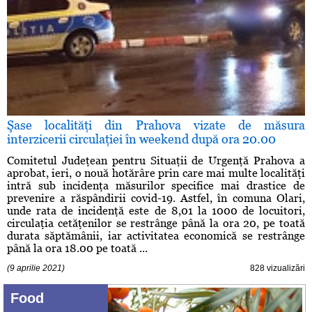
Şase localităţi din Prahova vizate de măsura
interzicerii circulaţiei în weekend după ora 20.00
Comitetul Judeţean pentru Situaţii de Urgenţă Prahova a
aprobat, ieri, o nouă hotărâre prin care mai multe localităţi
intră sub incidenţa măsurilor specifice mai drastice de
prevenire a răspândirii covid-19. Astfel, în comuna Olari,
unde rata de incidenţă este de 8,01 la 1000 de locuitori,
circulaţia cetăţenilor se restrânge până la ora 20, pe toată
durata săptămânii, iar activitatea economică se restrânge
până la ora 18.00 pe toată ...
(9 aprilie 2021)
828 vizualizări
Food