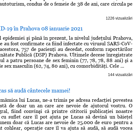
 autoturism, condus de o femeie de 38 de ani, care circula pe
1226 vizualizări
ID-19 în Prahova 08 ianuarie 2021
l epidemiei şi până în prezent, la nivelul judeţului Prahova,
 au fost confirmate ca fiind infectate cu virusul SARS-CoV-
 acestora, 757 de pacienţi au decedat, conform raportărilor
ănătate Publică (DSP) Prahova. Ultimele decese înregistrate
dul a patru persoane de sex feminin (77, 78, 78, 88 ani) şi a
e sex masculin (62, 74, 80 ani), cu comorbidităţi. Cele ...
144 vizualizări
cas să audă cântecele mamei!
 mămica lui Lucas, ne-a trimis pe adresa redacţiei povestea
rstă de doar un an care are nevoie de ajutorul vostru. O
ral, fiind convinşi că printre cititorii publicaţiei noastre
cu suflet care îl pot ajuta pe Lucas să devină un băieţel
unem doar că Lucas are nevoie de 25.000 de euro pentru a
t cohlear, operaţie care îl va ajuta să audă, să audă vocea