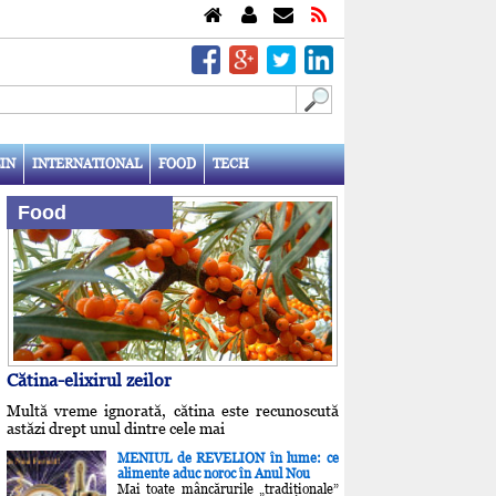
IN
INTERNATIONAL
FOOD
TECH
Food
Cătina-elixirul zeilor
Multă vreme ignorată, cătina este recunoscută
astăzi drept unul dintre cele mai
MENIUL de REVELION în lume: ce
alimente aduc noroc în Anul Nou
Mai toate mâncărurile „tradiţionale”