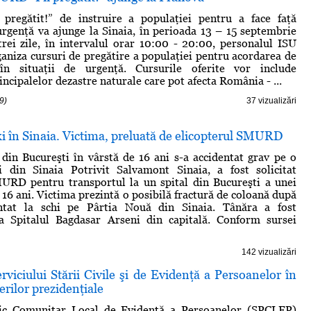
 pregătit!” de instruire a populaţiei pentru a face faţă
 urgenţă va ajunge la Sinaia, în perioada 13 – 15 septembrie
trei zile, în intervalul orar 10:00 - 20:00, personalul ISU
aniza cursuri de pregătire a populaţiei pentru acordarea de
în situaţii de urgenţă. Cursurile oferite vor include
ncipalelor dezastre naturale care pot afecta România - ...
9)
37 vizualizări
ki în Sinaia. Victima, preluată de elicopterul SMURD
din Bucureşti în vârstă de 16 ani s-a accidentat grav pe o
i din Sinaia Potrivit Salvamont Sinaia, a fost solicitat
MURD pentru transportul la un spital din Bucureşti a unei
 16 ani. Victima prezintă o posibilă fractură de coloană după
ntat la schi pe Pârtia Nouă din Sinaia. Tânăra a fost
la Spitalul Bagdasar Arseni din capitală. Conform sursei
142 vizualizări
viciului Stării Civile şi de Evidenţă a Persoanelor în
erilor prezidenţiale
lic Comunitar Local de Evidenţă a Persoanelor (SPCLEP)