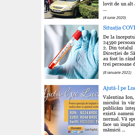
lovit de un alt
...
(4 iunie 2020)
Situaţia COV
De la începutu
24590 persoane
2. Din totalul
Direcţiei de S
au fost în rân
trei persoane d
(8 ianuarie 2021)
Ajută-l pe Lu
Valentina Ion,
micului în vâ
publicăm integ
există oameni 
normal. Vă sp
face un implan
mămicii ...