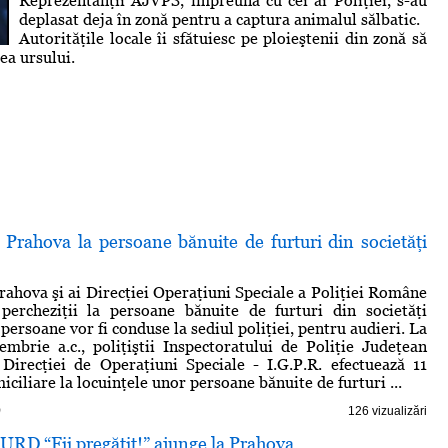
Reprezentanţii AJVPS, împreună cu cei ai Poliţiei, s-au
deplasat deja în zonă pentru a captura animalul sălbatic.
Autorităţile locale îi sfătuiesc pe ploieştenii din zonă să
ea ursului.
n Prahova la persoane bănuite de furturi din societăţi
Prahova şi ai Direcţiei Operaţiuni Speciale a Poliţiei Române
 percheziţii la persoane bănuite de furturi din societăţi
persoane vor fi conduse la sediul poliţiei, pentru audieri. La
mbrie a.c., poliţiştii Inspectoratului de Poliţie Judeţean
Direcţiei de Operaţiuni Speciale - I.G.P.R. efectuează 11
iciliare la locuinţele unor persoane bănuite de furturi ...
)
126 vizualizări
RD “Fii pregătit!” ajunge la Prahova