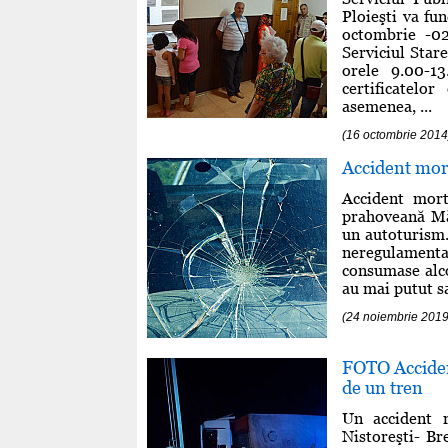
Ploieşti va fu
octombrie -02 
Serviciul Stare
orele 9.00-13
certificatelo
asemenea, ...
(16 octombrie 2014
Accident mort
Accident mort
prahoveană Mă
un autoturism.
neregulamentar
consumase alco
au mai putut sa
(24 noiembrie 2019
FOTO Accident
de un tren
Un accident r
Nistoreşti- Br