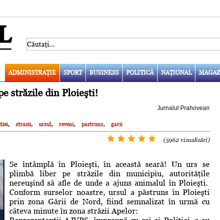
ADMINISTRAŢIE
SPORT
BUSINESS
POLITICĂ
NAŢIONAL
MAGAZ
străzile din Ploieşti!
Jurnalul Prahovean
,
,
,
,
,
tiei
strazii
ursul
reveni
pastruns
garii
(5962 vizualizări)
Se întâmplă în Ploieşti, în această seară! Un urs se
plimbă liber pe străzile din municipiu, autorităţile
nereuşind să afle de unde a ajuns animalul în Ploieşti.
Conform surselor noastre, ursul a păstruns în Ploieşti
prin zona Gării de Nord, fiind semnalizat în urmă cu
câteva minute în zona străzii Apelor: