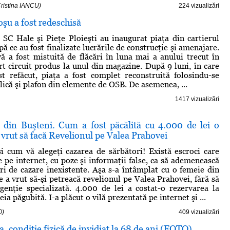
Cristina IANCU)
224 vizualizări
şu a fost redeschisă
 SC Hale şi Pieţe Ploieşti au inaugurat piaţa din cartierul
 ce au fost finalizate lucrările de construcţie şi amenajare.
vă a fost mistuită de flăcări în luna mai a anului trecut în
t circuit produs la unul din magazine. După 9 luni, în care
st refăcut, piaţa a fost complet reconstruită folosindu-se
lică şi plafon din elemente de OSB. De asemenea, ...
1417 vizualizări
 din Buşteni. Cum a fost păcălită cu 4.000 de lei o
 vrut să facă Revelionul pe Valea Prahovei
i cum vă alegeţi cazarea de sărbători! Există escroci care
e pe internet, cu poze şi informaţii false, ca să ademenească
curi de cazare inexistente. Aşa s-a întâmplat cu o femeie din
e a vrut să-şi petreacă revelionul pe Valea Prahovei, fără să
genţie specializată. 4.000 de lei a costat-o rezervarea la
ia păgubită. I-a plăcut o vilă prezentată pe internet şi ...
0)
409 vizualizări
 condiţie fizică de invidiat la 68 de ani (FOTO)