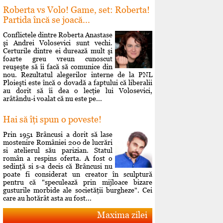
Roberta vs Volo! Game, set: Roberta!
Partida încă se joacă...
Conflictele dintre Roberta Anastase
şi Andrei Volosevici sunt vechi.
Certurile dintre ei durează mult şi
foarte greu vreun cunoscut
reuşeşte să îi facă să comunice din
nou. Rezultatul alegerilor interne de la PNL
Ploieşti este încă o dovadă a faptului că liberalii
au dorit să îi dea o lecţie lui Volosevici,
arâtându-i voalat că nu este pe...
Hai să îţi spun o poveste!
Prin 1951 Brâncusi a dorit să lase
mostenire României 200 de lucrări
si atelierul său parizian. Statul
român a respins oferta. A fost o
sedinţă si s-a decis că Brâncusi nu
poate fi considerat un creator în sculptură
pentru că "speculează prin mijloace bizare
gusturile morbide ale societăţii burgheze". Cei
care au hotărât asta au fost...
Maxima zilei