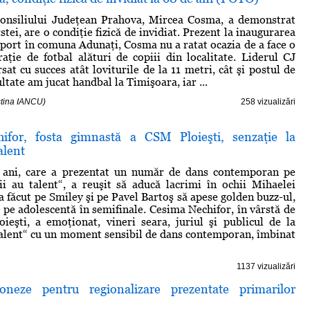
Consiliului Judeţean Prahova, Mircea Cosma, a demonstrat
rstei, are o condiţie fizică de invidiat. Prezent la inaugurarea
sport în comuna Adunaţi, Cosma nu a ratat ocazia de a face o
ţie de fotbal alături de copiii din localitate. Liderul CJ
at cu succes atât loviturile de la 11 metri, cât şi postul de
ultate am jucat handbal la Timişoara, iar ...
istina IANCU)
258 vizualizări
ifor, fosta gimnastă a CSM Ploieşti, senzaţie la
alent
 ani, care a prezentat un număr de dans contemporan pe
i au talent“, a reuşit să aducă lacrimi în ochii Mihaelei
a făcut pe Smiley şi pe Pavel Bartoş să apese golden buzz-ul,
o pe adolescentă în semifinale. Cesima Nechifor, în vârstă de
oieşti, a emoţionat, vineri seara, juriul şi publicul de la
alent“ cu un moment sensibil de dans contemporan, îmbinat
1137 vizualizări
loneze pentru regionalizare prezentate primarilor