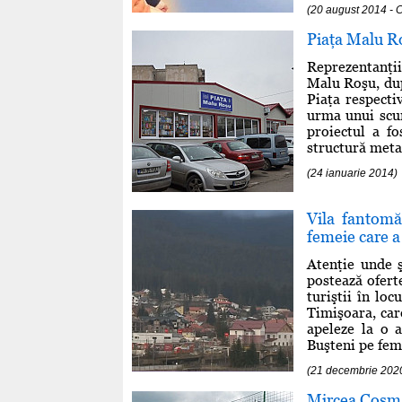
(20 august 2014 - 
Piaţa Malu Ro
Reprezentanţii
Malu Roşu, după
Piaţa respecti
urma unui scur
proiectul a fo
structură meta
(24 ianuarie 2014)
Vila fantomă
femeie care a
Atenţie unde ş
postează ofert
turiştii în lo
Timişoara, car
apeleze la o a
Buşteni pe feme
(21 decembrie 202
Mircea Cosma,