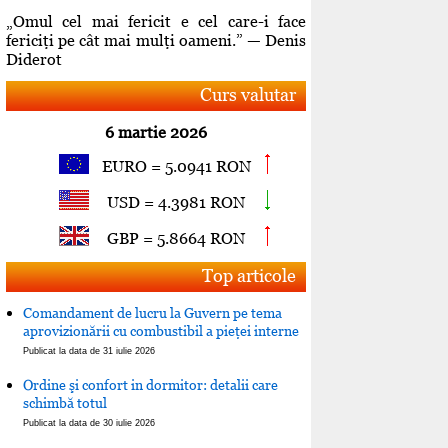
„Omul cel mai fericit e cel care-i face
fericiţi pe cât mai mulţi oameni.” — Denis
Diderot
Curs valutar
6 martie 2026
EURO = 5.0941 RON
USD = 4.3981 RON
GBP = 5.8664 RON
Top articole
Comandament de lucru la Guvern pe tema
aprovizionării cu combustibil a pieţei interne
Publicat la data de 31 iulie 2026
Ordine şi confort in dormitor: detalii care
schimbă totul
Publicat la data de 30 iulie 2026