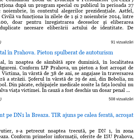
ncţiona după un program special cu publicul în perioada 27
noiembrie, în contextul alegerilor prezidenţiale. Astfel,
 Civilă va funcţiona în zilele de 1 şi 2 noiembrie 2014, între
.00, doar pentru înregistrarea deceselor şi eliberarea
r duplicate necesare eliberării actului de identitate. De
)
91 vizualizări
al în Prahova. Pieton spulberat de autoturism
al, în noaptea de sâmbătă spre duminică, în localitatea
gureni. Conform IJP Prahova, un pieton a fost acroşat de
 Victima, în vârstă de 38 de ani, se angajase în traversarea
ă a străzii. Şoferul în vârstă de 29 de ani, din Bobolia, nu
ol. Din păcate, echipajele medicale sosite la faţa locului nu
lva viaţa victimei. În cauză a fost deschis un dosar penal ...
)
508 vizualizări
 pe DN1 la Breaza. TIR ajuns pe calea ferată, acroşat
utier, s-a petrecut noaptea trecută, pe DN 1, în zona
eaza. Conform primelor informaţii, oferite de ISU Prahova,