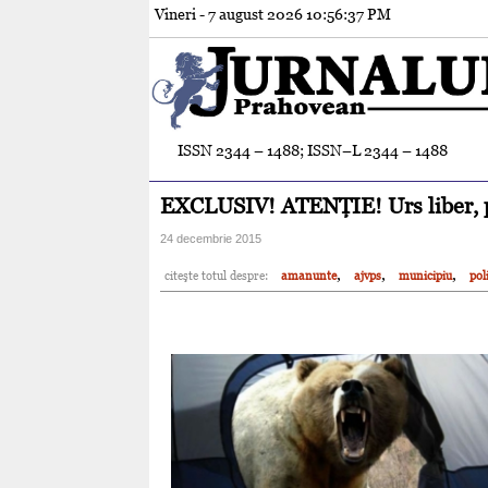
Vineri - 7 august 2026
10:56:38 PM
ISSN 2344 – 1488; ISSN–L 2344 – 1488
EXCLUSIV! ATENŢIE! Urs liber, pe 
24 decembrie 2015
,
,
,
citeşte totul despre:
amanunte
ajvps
municipiu
poli