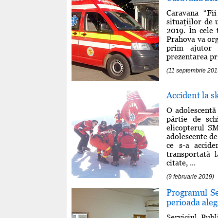
Caravana “Fii
situaţiilor de
2019. În cele 
Prahova va org
prim ajutor 
prezentarea pri
(11 septembrie 201
Accident la s
O adolescentă 
pârtie de sch
elicopterul S
adolescente de
ce s-a accide
transportată 
citate, ...
(9 februarie 2019)
Programul Ser
perioada aleg
Serviciul Pub