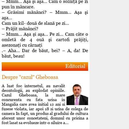
– Mmm… Aşa şi aşa… Cam o solniţă pe zi
pun în mâncare.
– Grăsimi mănânci? – Mmm… Aşa şi
aşa…
Cam un kil- două de slană pe zi…
– Prăjit mănânci?
– Mmm… Aşa şi aşa… Pe zi… Cam câte o
omletă de 4 ouă şi cartofi prăjiţi,
asezonaţi cu cârnaţi
.– Aha… Dar de băut, bei? – A, da! De
băut, beau!
Editorial
Despre "cazul" Gheboasa
A luat foc internetul, au navalit
deontologii, au explodat opiniile.
Cazul Gheboasa, la mare
concurenta cu fata ucisa in
Mangalia care avea initial 12 ani si
fusese violata, iar apoi 18 si ucisa de colega de
camera In fapt, un produs al gradului de cultura
aferent unor concetateni, domnul cu pricina a
fost lasat sa evolueze intr-o siluire a...