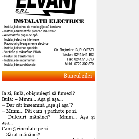
Bancul zilei
Ia zi, Bulă, obişnuieşti să fumezi?
Bulă: – Mmm… Aşa şi aşa…
– Dar cât înseamnă „aşa şi aşa”?
– Mmm… Păi cam 4 pachete pe zi.
– Dulciuri mănânci? – Mmm… Aşa şi
aşa…
Cam 5 ciocolate pe zi.
– Sărat mănânci?