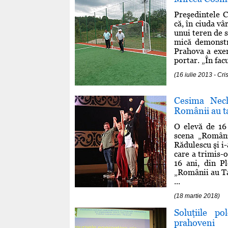
Preşedintele 
că, în ciuda vâ
unui teren de 
mică demonstra
Prahova a exers
portar. „În fac
(16 iulie 2013 - Cr
Cesima Nech
Românii au t
O elevă de 16
scena „Români
Rădulescu şi i-
care a trimis-
16 ani, din Pl
„Românii au T
...
(18 martie 2018)
Soluţiile po
prahoveni