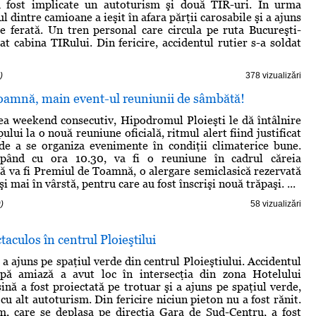
u fost implicate un autoturism şi două TIR-uri. În urma
l dintre camioane a ieşit în afara părţii carosabile şi a ajuns
le ferată. Un tren personal care circula pe ruta Bucureşti-
at cabina TIRului. Din fericire, accidentul rutier s-a soldat
)
378 vizualizări
oamnă, main event-ul reuniunii de sâmbătă!
lea weekend consecutiv, Hipodromul Ploieşti le dă întâlnire
pului la o nouă reuniune oficială, ritmul alert fiind justificat
de a se organiza evenimente în condiţii climaterice bune.
epând cu ora 10.30, va fi o reuniune în cadrul căreia
să va fi Premiul de Toamnă, o alergare semiclasică rezervată
şi mai în vârstă, pentru care au fost înscrişi nouă trăpaşi. ...
)
58 vizualizări
taculos în centrul Ploieştilui
a ajuns pe spaţiul verde din centrul Ploieştiului. Accidentul
pă amiază a avut loc în intersecţia din zona Hotelului
ină a fost proiectată pe trotuar şi a ajuns pe spaţiul verde,
u alt autoturism. Din fericire niciun pieton nu a fost rănit.
m, care se deplasa pe direcţia Gara de Sud-Centru, a fost