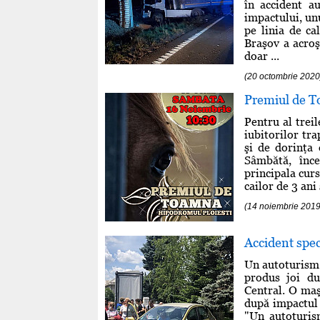
în accident a
impactului, unu
pe linia de ca
Braşov a acroş
doar ...
(20 octombrie 2020
Premiul de T
Pentru al trei
iubitorilor tra
şi de dorinţa 
Sâmbătă, înc
principala cur
cailor de 3 ani 
(14 noiembrie 2019
Accident spec
Un autoturism 
produs joi du
Central. O maş
după impactul c
"Un autoturis