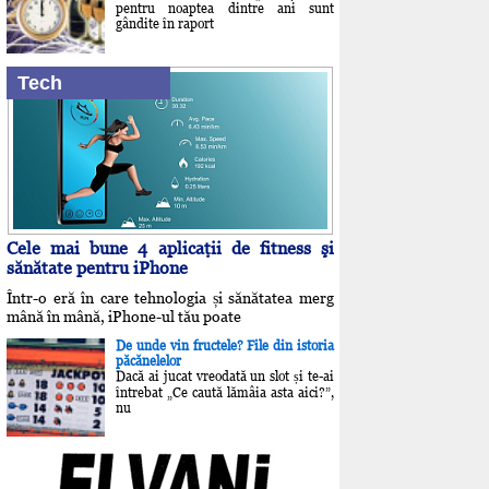
pentru noaptea dintre ani sunt
gândite în raport
Tech
Cele mai bune 4 aplicaţii de fitness şi
sănătate pentru iPhone
Într-o eră în care tehnologia și sănătatea merg
mână în mână, iPhone-ul tău poate
De unde vin fructele? File din istoria
păcănelelor
Dacă ai jucat vreodată un slot și te-ai
întrebat „Ce caută lămâia asta aici?”,
nu