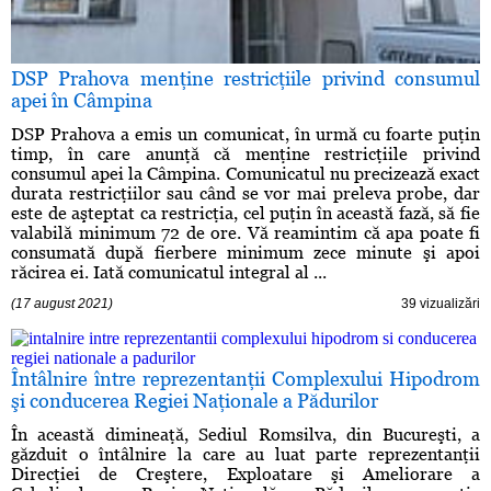
DSP Prahova menţine restricţiile privind consumul
apei în Câmpina
DSP Prahova a emis un comunicat, în urmă cu foarte puţin
timp, în care anunţă că menţine restricţiile privind
consumul apei la Câmpina. Comunicatul nu precizează exact
durata restricţiilor sau când se vor mai preleva probe, dar
este de aşteptat ca restricţia, cel puţin în această fază, să fie
valabilă minimum 72 de ore. Vă reamintim că apa poate fi
consumată după fierbere minimum zece minute şi apoi
răcirea ei. Iată comunicatul integral al ...
(17 august 2021)
39 vizualizări
Întâlnire între reprezentanţii Complexului Hipodrom
şi conducerea Regiei Naţionale a Pădurilor
În această dimineaţă, Sediul Romsilva, din Bucureşti, a
găzduit o întâlnire la care au luat parte reprezentanţii
Direcţiei de Creştere, Exploatare şi Ameliorare a