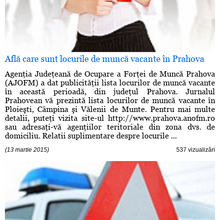
Află care sunt locurile de muncă vacante în Prahova
Agenţia Judeţeană de Ocupare a Forţei de Muncă Prahova
(AJOFM) a dat publicităţii lista locurilor de muncă vacante
în această perioadă, din judeţul Prahova. Jurnalul
Prahovean vă prezintă lista locurilor de muncă vacante în
Ploieşti, Câmpina şi Vălenii de Munte. Pentru mai multe
detalii, puteţi vizita site-ul http://www.prahova.anofm.ro
sau adresaţi-vă agenţiilor teritoriale din zona dvs. de
domiciliu. Relatii suplimentare despre locurile ...
(13 martie 2015)
537 vizualizări