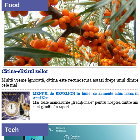
Food
Cătina-elixirul zeilor
Multă vreme ignorată, cătina este recunoscută astăzi drept unul dintre
cele mai
MENIUL de REVELION în lume: ce alimente aduc noroc în
Anul Nou
Mai toate mâncărurile „tradiţionale” pentru noaptea dintre ani
sunt gândite în raport
Tech