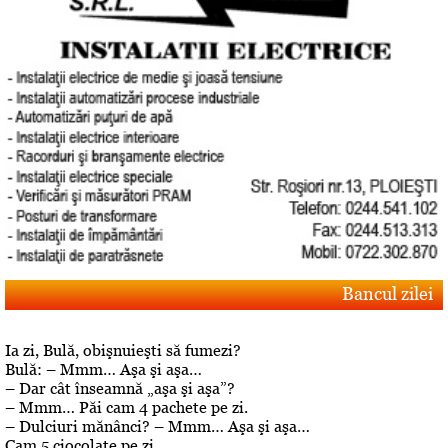
Bancul zilei
Ia zi, Bulă, obişnuieşti să fumezi?
Bulă: – Mmm… Aşa şi aşa…
– Dar cât înseamnă „aşa şi aşa”?
– Mmm… Păi cam 4 pachete pe zi.
– Dulciuri mănânci? – Mmm… Aşa şi aşa…
Cam 5 ciocolate pe zi.