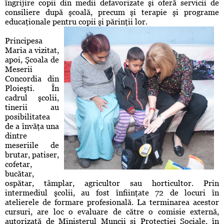
îngrijire copii din medii defavorizate şi oferă servicii de
consiliere după şcoală, precum şi terapie şi programe
educaţionale pentru copii şi părinţii lor.
Principesa
Maria a vizitat,
apoi, Şcoala de
Meserii
Concordia din
Ploieşti. În
cadrul şcolii,
tinerii au
posibilitatea
de a învăţa una
dintre
meseriile de
brutar, patiser,
cofetar,
bucătar,
ospătar, tâmplar, agricultor sau horticultor. Prin
intermediul şcolii, au fost înfiinţate 72 de locuri în
atelierele de formare profesională. La terminarea acestor
cursuri, are loc o evaluare de către o comisie externă,
autorizată de Ministerul Muncii şi Protecţiei Sociale, în