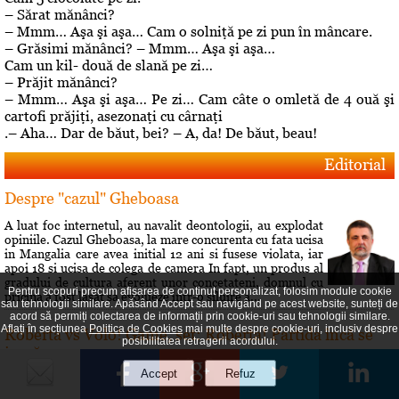
– Sărat mănânci?
– Mmm… Aşa şi aşa… Cam o solniţă pe zi pun în mâncare.
– Grăsimi mănânci? – Mmm… Aşa şi aşa…
Cam un kil- două de slană pe zi…
– Prăjit mănânci?
– Mmm… Aşa şi aşa… Pe zi… Cam câte o omletă de 4 ouă şi
cartofi prăjiţi, asezonaţi cu cârnaţi
.– Aha… Dar de băut, bei? – A, da! De băut, beau!
Editorial
Despre "cazul" Gheboasa
A luat foc internetul, au navalit deontologii, au explodat
opiniile. Cazul Gheboasa, la mare concurenta cu fata ucisa
in Mangalia care avea initial 12 ani si fusese violata, iar
apoi 18 si ucisa de colega de camera In fapt, un produs al
gradului de cultura aferent unor concetateni, domnul cu
Pentru scopuri precum afișarea de conținut personalizat, folosim module cookie
pricina a fost lasat sa evolueze intr-o siluire a...
sau tehnologii similare. Apăsând Accept sau navigând pe acest website, sunteți de
acord să permiți colectarea de informații prin cookie-uri sau tehnologii similare.
Aflați în secțiunea
Politica de Cookies
mai multe despre cookie-uri, inclusiv despre
Roberta vs Volo! Game, set: Roberta! Partida încă se
posibilitatea retragerii acordului.
joacă...
Conflictele dintre Roberta Anastase şi Andrei Volosevici
sunt vechi. Certurile dintre ei durează mult şi foarte greu