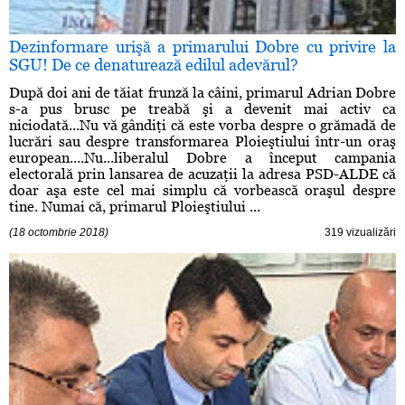
Dezinformare urişă a primarului Dobre cu privire la
SGU! De ce denaturează edilul adevărul?
După doi ani de tăiat frunză la câini, primarul Adrian Dobre
s-a pus brusc pe treabă şi a devenit mai activ ca
niciodată...Nu vă gândiţi că este vorba despre o grămadă de
lucrări sau despre transformarea Ploieştiului într-un oraş
european....Nu...liberalul Dobre a început campania
electorală prin lansarea de acuzaţii la adresa PSD-ALDE că
doar aşa este cel mai simplu că vorbească oraşul despre
tine. Numai că, primarul Ploieştiului ...
(18 octombrie 2018)
319 vizualizări