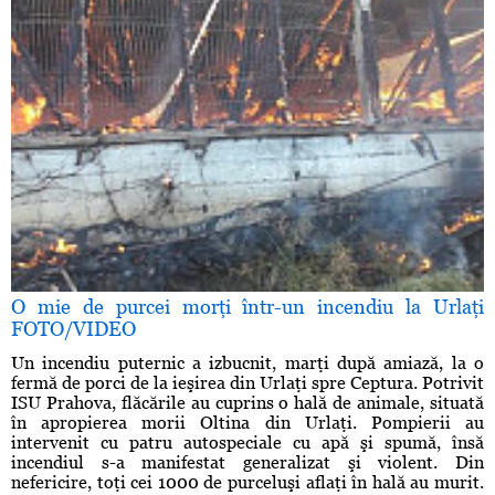
O mie de purcei morţi într-un incendiu la Urlaţi
FOTO/VIDEO
Un incendiu puternic a izbucnit, marţi după amiază, la o
fermă de porci de la ieşirea din Urlaţi spre Ceptura. Potrivit
ISU Prahova, flăcările au cuprins o hală de animale, situată
în apropierea morii Oltina din Urlaţi. Pompierii au
intervenit cu patru autospeciale cu apă şi spumă, însă
incendiul s-a manifestat generalizat şi violent. Din
nefericire, toţi cei 1000 de purceluşi aflaţi în hală au murit.