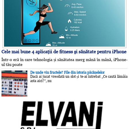
Cele mai bune 4 aplicaţii de fitness şi sănătate pentru iPhone
Într-o eră în care tehnologia și sănătatea merg mână în mână, iPhone-
ul tău poate
De unde vin fructele? File din istoria păcănelelor
Dacă ai jucat vreodată un slot și te-ai întrebat „Ce caută lămâia
asta aici?”, nu