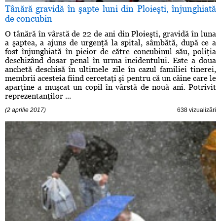
Tânără gravidă în şapte luni din Ploieşti, înjunghiată
de concubin
O tânără în vârstă de 22 de ani din Ploieşti, gravidă în luna
a şaptea, a ajuns de urgenţă la spital, sâmbătă, după ce a
fost înjunghiată în picior de către concubinul său, poliţia
deschizând dosar penal în urma incidentului. Este a doua
anchetă deschisă în ultimele zile în cazul familiei tinerei,
membrii acesteia fiind cercetaţi şi pentru că un câine care le
aparţine a muşcat un copil în vârstă de nouă ani. Potrivit
reprezentanţilor ...
(2 aprilie 2017)
638 vizualizări