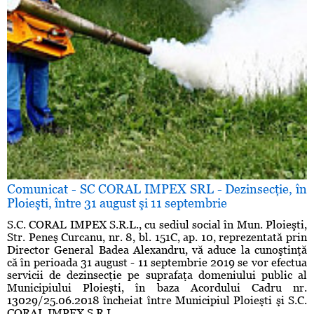
Comunicat - SC CORAL IMPEX SRL - Dezinsecţie, în
Ploieşti, între 31 august şi 11 septembrie
S.C. CORAL IMPEX S.R.L., cu sediul social în Mun. Ploieşti,
Str. Peneş Curcanu, nr. 8, bl. 151C, ap. 10, reprezentată prin
Director General Badea Alexandru, vă aduce la cunoştinţă
că în perioada 31 august - 11 septembrie 2019 se vor efectua
servicii de dezinsecţie pe suprafaţa domeniului public al
Municipiului Ploieşti, în baza Acordului Cadru nr.
13029/25.06.2018 încheiat între Municipiul Ploieşti şi S.C.
CORAL IMPEX S.R.L. ...