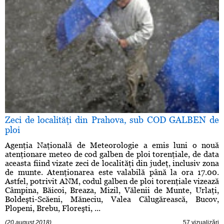
Zeci de localităţi din Prahova, sub COD GALBEN de
ploi
Agenţia Naţională de Meteorologie a emis luni o nouă
atenţionare meteo de cod galben de ploi torenţiale, de data
aceasta fiind vizate zeci de localităţi din judeţ, inclusiv zona
de munte. Atenţionarea este valabilă până la ora 17.00.
Astfel, potrivit ANM, codul galben de ploi torenţiale vizează
Câmpina, Băicoi, Breaza, Mizil, Vălenii de Munte, Urlaţi,
Boldeşti-Scăeni, Măneciu, Valea Călugărească, Bucov,
Plopeni, Brebu, Floreşti, ...
(20 august 2018)
57 vizualizări