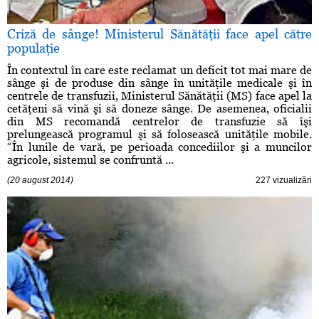
Criză de sânge! Ministerul Sănătăţii face apel către
populaţie
În contextul în care este reclamat un deficit tot mai mare de
sânge şi de produse din sânge în unităţile medicale şi în
centrele de transfuzii, Ministerul Sănătăţii (MS) face apel la
cetăţeni să vină şi să doneze sânge. De asemenea, oficialii
din MS recomandă centrelor de transfuzie să îşi
prelungească programul şi să folosească unităţile mobile.
“În lunile de vară, pe perioada concediilor şi a muncilor
agricole, sistemul se confruntă ...
(20 august 2014)
227 vizualizări