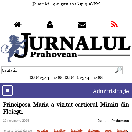
Duminică - 9 august 2026
5:13:21 PM
ISSN 2344 – 1488; ISSN–L 2344 – 1488
Administraţie
Principesa Maria a vizitat cartierul Mimiu din
Ploieşti
22 noiembrie 2015
Jurnalul Prahovean
,
,
,
,
,
,
citeşte totul despre:
ospatar
ingrijire
familiile
diploma
copii
terapie