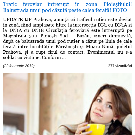
Trafic feroviar întrerupt în zona Ploieştiului!
Balustrada unui pod căzută peste calea ferată! FOTO
UPDATE IJP Prahova, anunţă că traficul rutier este deviat
în zonă, fiind amplasate filtre la intersecţia DN1 cu DN1A si
la DN1A cu DN1B Circulaţia feroviară este întreruptă pe
Magistrala 500 Ploieşti Sud – Buzău, vineri dimineaţă,
după ce balustrada unui pod rutier a căzut pe linia de cale
ferată între localităţile Bărcăneşti şi Moara Nouă, judeţul
Prahova, şi a rupt firul de contact. Evenimentul nu s-a
soldat cu victime. Conform ...
(22 februarie 2019)
277 vizualizări