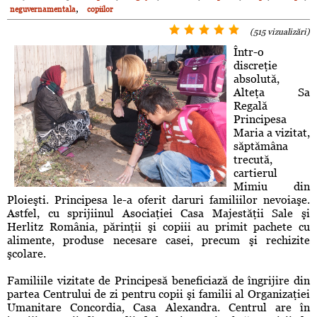
,
neguvernamentala
copiilor
(515 vizualizări)
Într-o
discreţie
absolută,
Alteţa Sa
Regală
Principesa
Maria a vizitat,
săptămâna
trecută,
cartierul
Mimiu din
Ploieşti. Principesa le-a oferit daruri familiilor nevoiaşe.
Astfel, cu sprijiinul Asociaţiei Casa Majestăţii Sale şi
Herlitz România, părinţii şi copiii au primit pachete cu
alimente, produse necesare casei, precum şi rechizite
şcolare.
Familiile vizitate de Principesă beneficiază de îngrijire din
partea Centrului de zi pentru copii şi familii al Organizaţiei
Umanitare Concordia, Casa Alexandra. Centrul are în