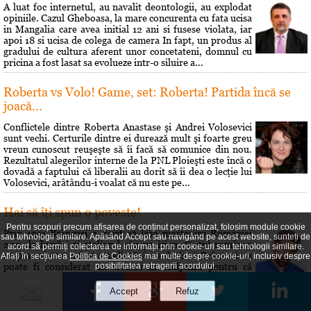
A luat foc internetul, au navalit deontologii, au explodat
opiniile. Cazul Gheboasa, la mare concurenta cu fata ucisa
in Mangalia care avea initial 12 ani si fusese violata, iar
apoi 18 si ucisa de colega de camera In fapt, un produs al
gradului de cultura aferent unor concetateni, domnul cu
pricina a fost lasat sa evolueze intr-o siluire a...
Roberta vs Volo! Game, set: Roberta! Partida încă se
joacă...
Conflictele dintre Roberta Anastase şi Andrei Volosevici
sunt vechi. Certurile dintre ei durează mult şi foarte greu
vreun cunoscut reuşeşte să îi facă să comunice din nou.
Rezultatul alegerilor interne de la PNL Ploieşti este încă o
dovadă a faptului că liberalii au dorit să îi dea o lecţie lui
Volosevici, arâtându-i voalat că nu este pe...
Hai să îţi spun o poveste!
Pentru scopuri precum afișarea de conținut personalizat, folosim module cookie
Prin 1951 Brâncusi a dorit să lase mostenire României
sau tehnologii similare. Apăsând Accept sau navigând pe acest website, sunteți de
200 de lucrări si atelierul său parizian. Statul român a
acord să permiți colectarea de informații prin cookie-uri sau tehnologii similare.
respins oferta. A fost o sedinţă si s-a decis că Brâncusi nu
Aflați în secțiunea
Politica de Cookies
mai multe despre cookie-uri, inclusiv despre
poate fi considerat un creator în sculptură pentru că
posibilitatea retragerii acordului.
"speculează prin mijloace bizare gusturile morbide ale
societăţii burgheze". Cei care au hotărât asta au fost...