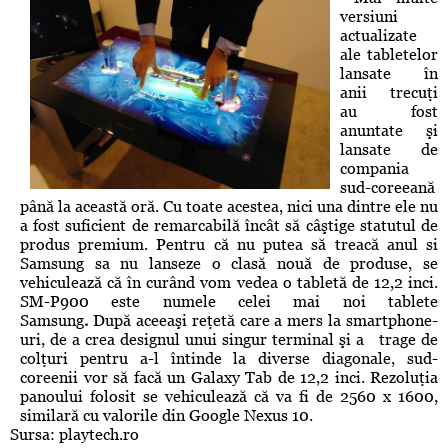
versiuni
actualizate
ale tabletelor
lansate în
anii trecuţi
au fost
anuntate şi
lansate de
compania
sud-coreeană
până la această oră. Cu toate acestea, nici una dintre ele nu
a fost suficient de remarcabilă încât să câştige statutul de
produs premium. Pentru că nu putea să treacă anul si
Samsung sa nu lanseze o clasă nouă de produse, se
vehiculează că în curând vom vedea o tabletă de 12,2 inci.
SM-P900 este numele celei mai noi tablete
Samsung
.
După aceeaşi reţetă care a mers la smartphone-
uri, de a crea designul unui singur terminal şi a trage de
colţuri pentru a-l întinde la diverse diagonale, sud-
coreenii vor să facă un Galaxy Tab de 12,2 inci. Rezoluţia
panoului folosit se vehiculează că va fi de 2560 x 1600,
similară cu valorile din Google Nexus 10.
Sursa: playtech.ro