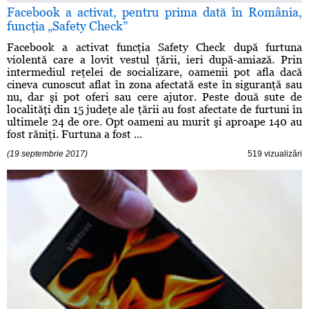
Facebook a activat, pentru prima dată în România,
funcţia „Safety Check”
Facebook a activat funcţia Safety Check după furtuna
violentă care a lovit vestul ţării, ieri după-amiază. Prin
intermediul reţelei de socializare, oamenii pot afla dacă
cineva cunoscut aflat în zona afectată este în siguranţă sau
nu, dar şi pot oferi sau cere ajutor. Peste două sute de
localităţi din 15 judeţe ale ţării au fost afectate de furtuni în
ultimele 24 de ore. Opt oameni au murit şi aproape 140 au
fost răniţi. Furtuna a fost ...
(19 septembrie 2017)
519 vizualizări