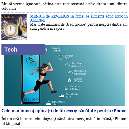
Multă vreme ignorată, cătina este recunoscută astăzi drept unul dintre
cele mai
MENIUL de REVELION în lume: ce alimente aduc noroc în
Anul Nou
Mai toate mâncărurile „tradiţionale” pentru noaptea dintre ani
sunt gândite în raport
Tech
Cele mai bune 4 aplicaţii de fitness şi sănătate pentru iPhone
Într-o eră în care tehnologia și sănătatea merg mână în mână, iPhone-
ul tău poate