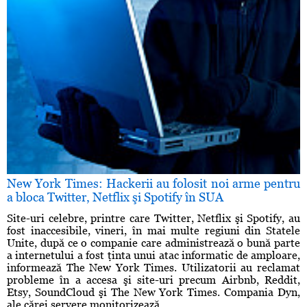
New York Times: Hackerii au folosit noi arme pentru
a bloca Twitter, Netflix şi Spotify în SUA
Site-uri celebre, printre care Twitter, Netflix şi Spotify, au
fost inaccesibile, vineri, în mai multe regiuni din Statele
Unite, după ce o companie care administrează o bună parte
a internetului a fost ţinta unui atac informatic de amploare,
informează The New York Times. Utilizatorii au reclamat
probleme în a accesa şi site-uri precum Airbnb, Reddit,
Etsy, SoundCloud şi The New York Times. Compania Dyn,
ale cărei servere monitorizează ...