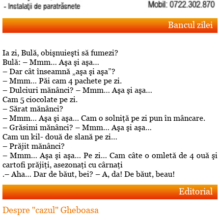
Bancul zilei
Ia zi, Bulă, obişnuieşti să fumezi?
Bulă: – Mmm… Aşa şi aşa…
– Dar cât înseamnă „aşa şi aşa”?
– Mmm… Păi cam 4 pachete pe zi.
– Dulciuri mănânci? – Mmm… Aşa şi aşa…
Cam 5 ciocolate pe zi.
– Sărat mănânci?
– Mmm… Aşa şi aşa… Cam o solniţă pe zi pun în mâncare.
– Grăsimi mănânci? – Mmm… Aşa şi aşa…
Cam un kil- două de slană pe zi…
– Prăjit mănânci?
– Mmm… Aşa şi aşa… Pe zi… Cam câte o omletă de 4 ouă şi
cartofi prăjiţi, asezonaţi cu cârnaţi
.– Aha… Dar de băut, bei? – A, da! De băut, beau!
Editorial
Despre "cazul" Gheboasa