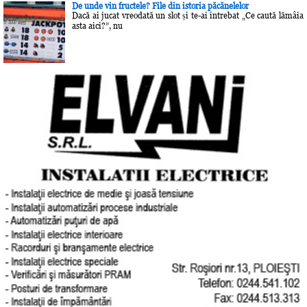
De unde vin fructele? File din istoria păcănelelor
Dacă ai jucat vreodată un slot și te-ai întrebat „Ce caută lămâia
asta aici?”, nu