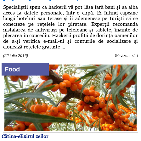
Specialiştii spun că hackerii vă pot lăsa fără bani şi să aibă
acces la datele personale, într-o clipă. Ei întind capcane
lângă hoteluri sau terase şi îi ademenesc pe turişti să se
conecteze pe reţelele lor piratate. Experţii recomandă
instalarea de antiviruşi pe telefoane şi tablete, înainte de
plecarea în concediu. Hackerii profită de dorinţa oamenilor
de a-şi verifica e-mail-ul şi conturile de socializare şi
clonează reţelele gratuite ...
(22 iulie 2016)
50 vizualizări
Food
Cătina-elixirul zeilor