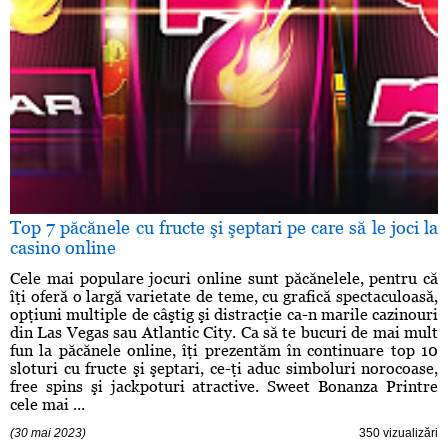
Top 7 păcănele cu fructe şi şeptari pe care să le joci la
casino online
Cele mai populare jocuri online sunt păcănelele, pentru că
îţi oferă o largă varietate de teme, cu grafică spectaculoasă,
opţiuni multiple de câştig şi distracţie ca-n marile cazinouri
din Las Vegas sau Atlantic City. Ca să te bucuri de mai mult
fun la păcănele online, îţi prezentăm în continuare top 10
sloturi cu fructe şi şeptari, ce-ţi aduc simboluri norocoase,
free spins şi jackpoturi atractive. Sweet Bonanza Printre
cele mai ...
(30 mai 2023)
350 vizualizări