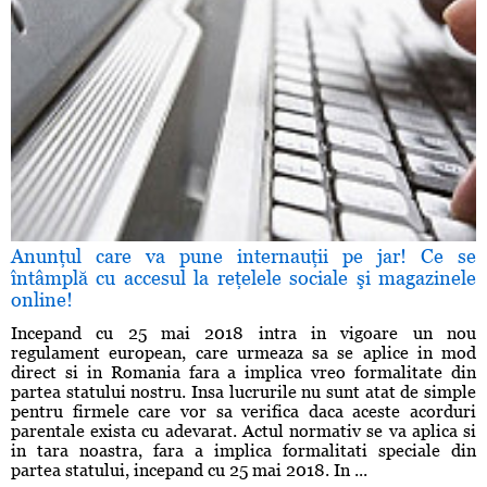
Anunţul care va pune internauţii pe jar! Ce se
întâmplă cu accesul la reţelele sociale şi magazinele
online!
Incepand cu 25 mai 2018 intra in vigoare un nou
regulament european, care urmeaza sa se aplice in mod
direct si in Romania fara a implica vreo formalitate din
partea statului nostru. Insa lucrurile nu sunt atat de simple
pentru firmele care vor sa verifica daca aceste acorduri
parentale exista cu adevarat. Actul normativ se va aplica si
in tara noastra, fara a implica formalitati speciale din
partea statului, incepand cu 25 mai 2018. In ...