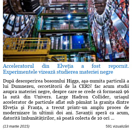
Acceleratorul din Elveţia a fost repornit.
Experimentele vizează studierea materiei negre
După descoperirea bosonului Higgs, aşa-numita particulă a
lui Dumnezeu, cercetătorii de la CERN fac acum studii
asupra materiei negre, despre care se crede că formează 96
la sută din Univers. Large Hadron Collider, uriaşul
accelerator de particule aflat sub pământ la graniţa dintre
Elveţia şi Franţa, a trecut printr-un amplu proces de
modernizare în ultimii doi ani. Savanţii speră ca acum,
datorită îmbunătăţirilor, să poată colecta de 10 ori ...
(13 martie 2015)
591 vizualizări