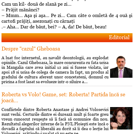
Cam un kil- două de slană pe zi…
– Prăjit mănânci?
– Mmm… Aşa şi aşa… Pe zi… Cam câte o omletă de 4 ouă şi
cartofi prăjiţi, asezonaţi cu cârnaţi
.– Aha… Dar de băut, bei? – A, da! De băut, beau!
Editorial
Despre "cazul" Gheboasa
A luat foc internetul, au navalit deontologii, au explodat
opiniile. Cazul Gheboasa, la mare concurenta cu fata ucisa
in Mangalia care avea initial 12 ani si fusese violata, iar
apoi 18 si ucisa de colega de camera In fapt, un produs al
gradului de cultura aferent unor concetateni, domnul cu
pricina a fost lasat sa evolueze intr-o siluire a...
Roberta vs Volo! Game, set: Roberta! Partida încă se
joacă...
Conflictele dintre Roberta Anastase şi Andrei Volosevici
sunt vechi. Certurile dintre ei durează mult şi foarte greu
vreun cunoscut reuşeşte să îi facă să comunice din nou.
Rezultatul alegerilor interne de la PNL Ploieşti este încă o
dovadă a faptului că liberalii au dorit să îi dea o lecţie lui
Volosevici, arâtându-i voalat că nu este pe...