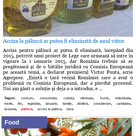
Acciza la pălincă ar putea fi eliminată de anul viitor
Acciza pentru pălincă ar putea fi eliminată, începând din
2015, potrivit unui proiect de Lege care urmează să intre în
vigoare la 1 ianuarie 2015, dar România trebuie să se
pregătească şi de o bătălie juridică cu Comisia Europeană
pe această temă, a declarat premierul Victor Ponta, scrie
Agerpres. „Există o ţară vecină României care a avut o
problemă cu Comisia Europeană, dar a pierdut procesul.
Noi am găsit o soluţie şi deja s-a introdus, e ...
,
,
,
,
,
,
Taguri:
consum
consumului
codului
eliminata
fructe
individuala
,
,
,
,
,
,
,
,
micile
litri
legislatia
ianuarie
familie
distilerii
consideram
cantitatea
,
,
,
aceasta
palinca
accize la palinca
tuica
Food