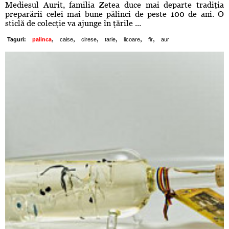
Mediesul Aurit, familia Zetea duce mai departe tradiţia
preparării celei mai bune pălinci de peste 100 de ani. O
sticlă de colecţie va ajunge în ţările ...
,
,
,
,
,
,
Taguri:
palinca
caise
cirese
tarie
licoare
fir
aur