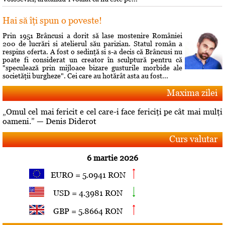
Hai să îţi spun o poveste!
Prin 1951 Brâncusi a dorit să lase mostenire României
200 de lucrări si atelierul său parizian. Statul român a
respins oferta. A fost o sedinţă si s-a decis că Brâncusi nu
poate fi considerat un creator în sculptură pentru că
"speculează prin mijloace bizare gusturile morbide ale
societăţii burgheze". Cei care au hotărât asta au fost...
Maxima zilei
„Omul cel mai fericit e cel care-i face fericiţi pe cât mai mulţi
oameni.” — Denis Diderot
Curs valutar
6 martie 2026
EURO = 5.0941 RON
USD = 4.3981 RON
GBP = 5.8664 RON