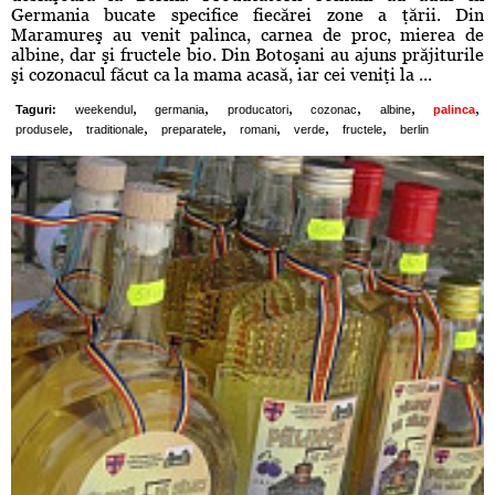
Germania bucate specifice fiecărei zone a ţării. Din
Maramureş au venit palinca, carnea de proc, mierea de
albine, dar şi fructele bio. Din Botoşani au ajuns prăjiturile
şi cozonacul făcut ca la mama acasă, iar cei veniţi la ...
,
,
,
,
,
,
Taguri:
weekendul
germania
producatori
cozonac
albine
palinca
,
,
,
,
,
,
produsele
traditionale
preparatele
romani
verde
fructele
berlin