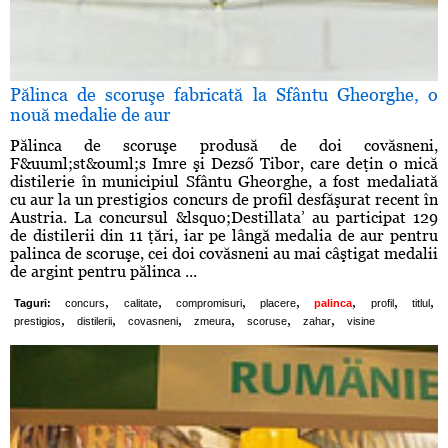
Pălinca de scoruşe fabricată la Sfântu Gheorghe, o
nouă medalie de aur
Pălinca de scoruşe produsă de doi covăsneni,
F&uuml;st&ouml;s Imre şi Dezső Tibor, care deţin o mică
distilerie în municipiul Sfântu Gheorghe, a fost medaliată
cu aur la un prestigios concurs de profil desfăşurat recent în
Austria. La concursul &lsquo;Destillata’ au participat 129
de distilerii din 11 ţări, iar pe lângă medalia de aur pentru
palinca de scoruşe, cei doi covăsneni au mai câştigat medalii
de argint pentru pălinca ...
,
,
,
,
,
,
,
Taguri:
concurs
calitate
compromisuri
placere
palinca
profil
titlul
,
,
,
,
,
,
prestigios
distilerii
covasneni
zmeura
scoruse
zahar
visine