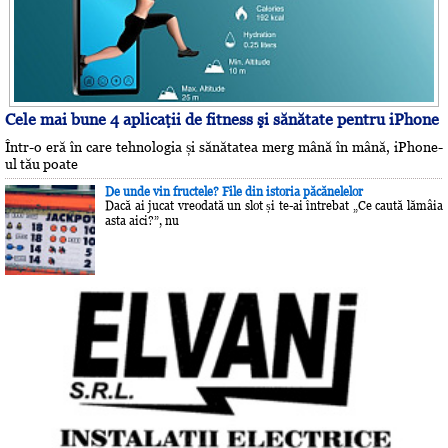
Cele mai bune 4 aplicaţii de fitness şi sănătate pentru iPhone
Într-o eră în care tehnologia și sănătatea merg mână în mână, iPhone-
ul tău poate
De unde vin fructele? File din istoria păcănelelor
Dacă ai jucat vreodată un slot și te-ai întrebat „Ce caută lămâia
asta aici?”, nu