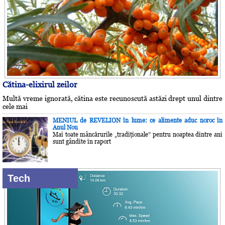
Cătina-elixirul zeilor
Multă vreme ignorată, cătina este recunoscută astăzi drept unul dintre
cele mai
MENIUL de REVELION în lume: ce alimente aduc noroc în
Anul Nou
Mai toate mâncărurile „tradiţionale” pentru noaptea dintre ani
sunt gândite în raport
Tech