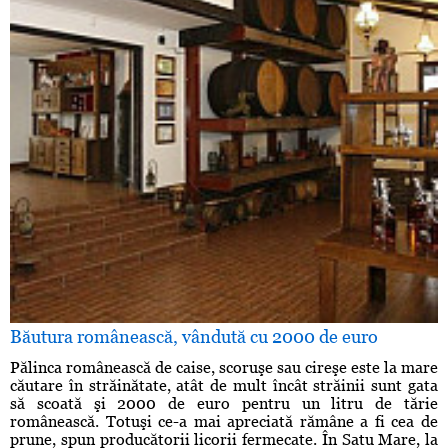
Băutura românească, vândută cu 2000 de euro
Pălinca românească de caise, scoruşe sau cireşe este la mare
căutare în străinătate, atât de mult încât străinii sunt gata
să scoată şi 2000 de euro pentru un litru de tărie
românească. Totuşi ce-a mai apreciată rămâne a fi cea de
prune, spun producătorii licorii fermecate. În Satu Mare, la