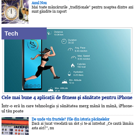
Anul Nou
Mai toate mâncărurile „tradiţionale” pentru noaptea dintre ani
sunt gândite în raport
Tech
Cele mai bune 4 aplicaţii de fitness şi sănătate pentru iPhone
Într-o eră în care tehnologia și sănătatea merg mână în mână, iPhone-
ul tău poate
De unde vin fructele? File din istoria păcănelelor
Dacă ai jucat vreodată un slot și te-ai întrebat „Ce caută lămâia
asta aici?”, nu