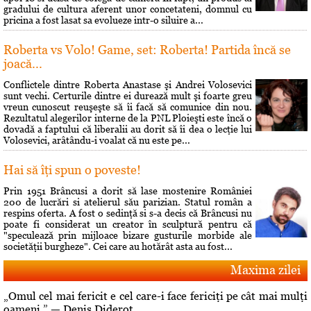
gradului de cultura aferent unor concetateni, domnul cu
pricina a fost lasat sa evolueze intr-o siluire a...
Roberta vs Volo! Game, set: Roberta! Partida încă se
joacă...
Conflictele dintre Roberta Anastase şi Andrei Volosevici
sunt vechi. Certurile dintre ei durează mult şi foarte greu
vreun cunoscut reuşeşte să îi facă să comunice din nou.
Rezultatul alegerilor interne de la PNL Ploieşti este încă o
dovadă a faptului că liberalii au dorit să îi dea o lecţie lui
Volosevici, arâtându-i voalat că nu este pe...
Hai să îţi spun o poveste!
Prin 1951 Brâncusi a dorit să lase mostenire României
200 de lucrări si atelierul său parizian. Statul român a
respins oferta. A fost o sedinţă si s-a decis că Brâncusi nu
poate fi considerat un creator în sculptură pentru că
"speculează prin mijloace bizare gusturile morbide ale
societăţii burgheze". Cei care au hotărât asta au fost...
Maxima zilei
„Omul cel mai fericit e cel care-i face fericiţi pe cât mai mulţi
oameni.” — Denis Diderot