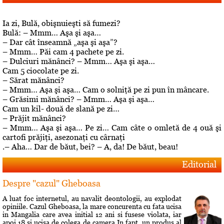
Ia zi, Bulă, obişnuieşti să fumezi?
Bulă: – Mmm… Aşa şi aşa…
– Dar cât înseamnă „aşa şi aşa”?
– Mmm… Păi cam 4 pachete pe zi.
– Dulciuri mănânci? – Mmm… Aşa şi aşa…
Cam 5 ciocolate pe zi.
– Sărat mănânci?
– Mmm… Aşa şi aşa… Cam o solniţă pe zi pun în mâncare.
– Grăsimi mănânci? – Mmm… Aşa şi aşa…
Cam un kil- două de slană pe zi…
– Prăjit mănânci?
– Mmm… Aşa şi aşa… Pe zi… Cam câte o omletă de 4 ouă şi
cartofi prăjiţi, asezonaţi cu cârnaţi
.– Aha… Dar de băut, bei? – A, da! De băut, beau!
Editorial
Despre "cazul" Gheboasa
A luat foc internetul, au navalit deontologii, au explodat
opiniile. Cazul Gheboasa, la mare concurenta cu fata ucisa
in Mangalia care avea initial 12 ani si fusese violata, iar
apoi 18 si ucisa de colega de camera In fapt, un produs al