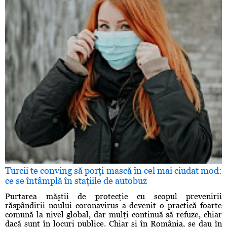
Turcii te conving să porţi mască în cel mai ciudat mod:
ce se întâmplă în staţiile de autobuz
Purtarea măştii de protecţie cu scopul prevenirii
răspândirii noului coronavirus a devenit o practică foarte
comună la nivel global, dar mulţi continuă să refuze, chiar
dacă sunt în locuri publice. Chiar şi în România, se dau în