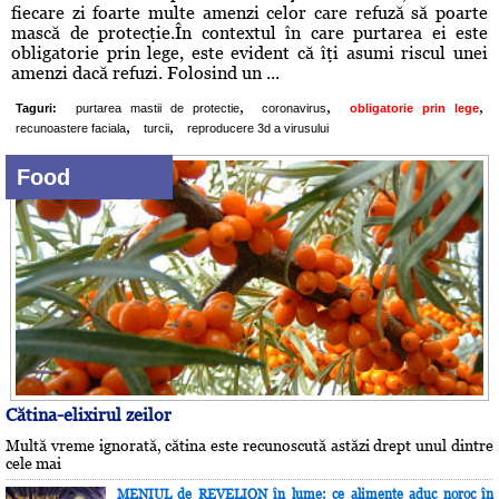
fiecare zi foarte multe amenzi celor care refuză să poarte
mască de protecţie.În contextul în care purtarea ei este
obligatorie prin lege, este evident că îţi asumi riscul unei
amenzi dacă refuzi. Folosind un ...
,
,
,
Taguri:
purtarea mastii de protectie
coronavirus
obligatorie prin lege
,
,
recunoastere faciala
turcii
reproducere 3d a virusului
Food
Cătina-elixirul zeilor
Multă vreme ignorată, cătina este recunoscută astăzi drept unul dintre
cele mai
MENIUL de REVELION în lume: ce alimente aduc noroc în