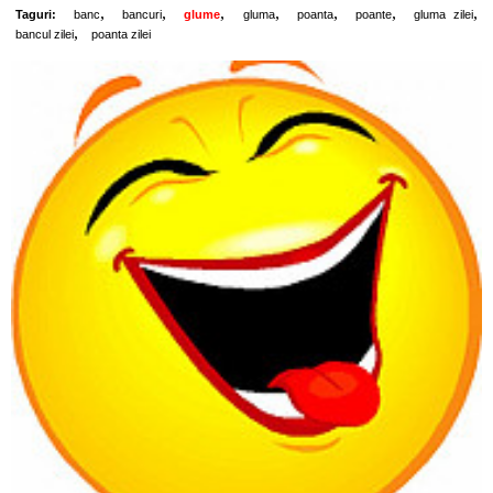
,
,
,
,
,
,
,
Taguri:
banc
bancuri
glume
gluma
poanta
poante
gluma zilei
,
bancul zilei
poanta zilei