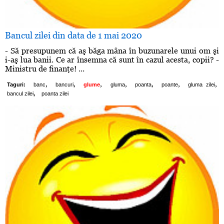
Bancul zilei din data de 1 mai 2020
- Să presupunem că aş băga mâna în buzunarele unui om şi
i-aş lua banii. Ce ar însemna că sunt în cazul acesta, copii? -
Ministru de finanţe! ...
,
,
,
,
,
,
,
Taguri:
banc
bancuri
glume
gluma
poanta
poante
gluma zilei
,
bancul zilei
poanta zilei