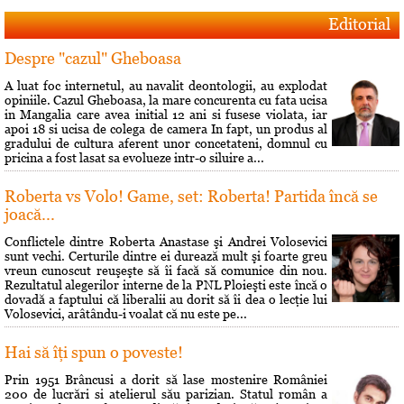
Editorial
Despre "cazul" Gheboasa
A luat foc internetul, au navalit deontologii, au explodat
opiniile. Cazul Gheboasa, la mare concurenta cu fata ucisa
in Mangalia care avea initial 12 ani si fusese violata, iar
apoi 18 si ucisa de colega de camera In fapt, un produs al
gradului de cultura aferent unor concetateni, domnul cu
pricina a fost lasat sa evolueze intr-o siluire a...
Roberta vs Volo! Game, set: Roberta! Partida încă se
joacă...
Conflictele dintre Roberta Anastase şi Andrei Volosevici
sunt vechi. Certurile dintre ei durează mult şi foarte greu
vreun cunoscut reuşeşte să îi facă să comunice din nou.
Rezultatul alegerilor interne de la PNL Ploieşti este încă o
dovadă a faptului că liberalii au dorit să îi dea o lecţie lui
Volosevici, arâtându-i voalat că nu este pe...
Hai să îţi spun o poveste!
Prin 1951 Brâncusi a dorit să lase mostenire României
200 de lucrări si atelierul său parizian. Statul român a