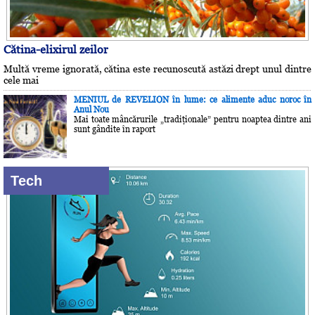
Cătina-elixirul zeilor
Multă vreme ignorată, cătina este recunoscută astăzi drept unul dintre
cele mai
MENIUL de REVELION în lume: ce alimente aduc noroc în
Anul Nou
Mai toate mâncărurile „tradiţionale” pentru noaptea dintre ani
sunt gândite în raport
Tech