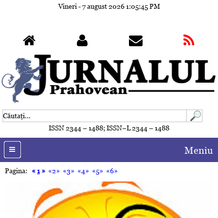
Vineri - 7 august 2026
1:05:47 PM
ISSN 2344 – 1488; ISSN–L 2344 – 1488
Meniu
Pagina:
«
1
»
«2»
«3»
«4»
«5»
«6»