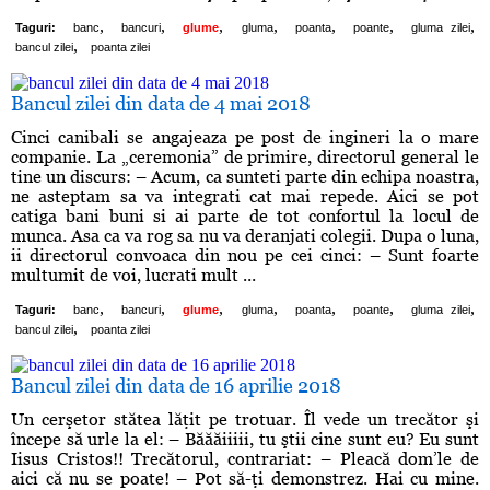
,
,
,
,
,
,
,
Taguri:
banc
bancuri
glume
gluma
poanta
poante
gluma zilei
,
bancul zilei
poanta zilei
Bancul zilei din data de 4 mai 2018
Cinci canibali se angajeaza pe post de ingineri la o mare
companie. La „ceremonia” de primire, directorul general le
tine un discurs: – Acum, ca sunteti parte din echipa noastra,
ne asteptam sa va integrati cat mai repede. Aici se pot
catiga bani buni si ai parte de tot confortul la locul de
munca. Asa ca va rog sa nu va deranjati colegii. Dupa o luna,
ii directorul convoaca din nou pe cei cinci: – Sunt foarte
multumit de voi, lucrati mult ...
,
,
,
,
,
,
,
Taguri:
banc
bancuri
glume
gluma
poanta
poante
gluma zilei
,
bancul zilei
poanta zilei
Bancul zilei din data de 16 aprilie 2018
Un cerşetor stătea lăţit pe trotuar. Îl vede un trecător şi
începe să urle la el: – Băăăiiiii, tu ştii cine sunt eu? Eu sunt
Iisus Cristos!! Trecătorul, contrariat: – Pleacă dom’le de
aici că nu se poate! – Pot să-ţi demonstrez. Hai cu mine.