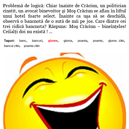
Problemă de logică: Chiar înainte de Crăciun, un politician
cinstit, un avocat binevoitor şi Moş Crăciun se aflau în liftul
unui hotel foarte select. Înainte ca uşa să se deschidă,
observă o bancnotă de o sută de mii pe jos. Care dintre cei
trei ridică bancnota? Răspuns: Moş Crăciun – bineînţeles!
Ceilalţi doi nu există ! ...
,
,
,
,
,
,
,
Taguri:
banc
bancuri
glume
gluma
poanta
poante
gluma zilei
,
bancul zilei
poanta zilei