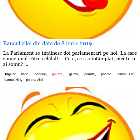
Bancul zilei din data de 8 iunie 2019
La Parlament se întâlnesc doi parlamentari pe hol. La care
spune unul către celălalt: - Ce e, ce s-a întâmplat, nici tu n-
ai somn? ...
,
,
,
,
,
,
,
Taguri:
banc
bancuri
glume
gluma
poanta
poante
gluma zilei
,
bancul zilei
poanta zilei