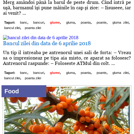
Merg amândoi până la barul de peste drum. Când intră pe
uşă, barmanul îşi pune mâinile în cap şi zice: – Iisuseee, iar
ai venit? ...
,
,
,
,
,
,
,
Taguri:
banc
bancuri
glume
gluma
poanta
poante
gluma zilei
,
bancul zilei
poanta zilei
Bancul zilei din data de 6 aprilie 2018
Un tip il intreaba pe antrenorul unei sali de forta: – Vreau
sa o impresioneaz pe tipa aia misto, ce aparat sa folosesc?
Antrenorul raspunde: – Foloseste ATMul din colt. ...
,
,
,
,
,
,
,
Taguri:
banc
bancuri
glume
gluma
poanta
poante
gluma zilei
,
bancul zilei
poanta zilei
Food