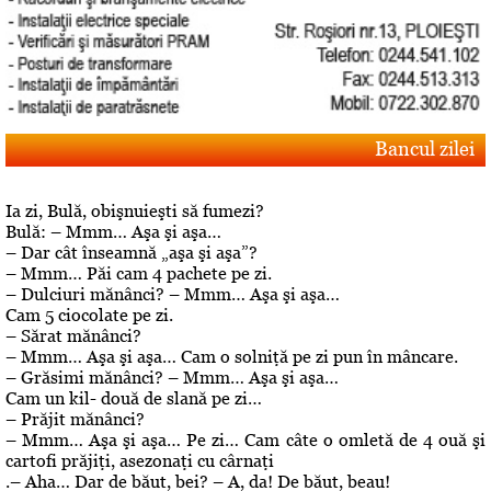
Bancul zilei
Ia zi, Bulă, obişnuieşti să fumezi?
Bulă: – Mmm… Aşa şi aşa…
– Dar cât înseamnă „aşa şi aşa”?
– Mmm… Păi cam 4 pachete pe zi.
– Dulciuri mănânci? – Mmm… Aşa şi aşa…
Cam 5 ciocolate pe zi.
– Sărat mănânci?
– Mmm… Aşa şi aşa… Cam o solniţă pe zi pun în mâncare.
– Grăsimi mănânci? – Mmm… Aşa şi aşa…
Cam un kil- două de slană pe zi…
– Prăjit mănânci?
– Mmm… Aşa şi aşa… Pe zi… Cam câte o omletă de 4 ouă şi
cartofi prăjiţi, asezonaţi cu cârnaţi
.– Aha… Dar de băut, bei? – A, da! De băut, beau!