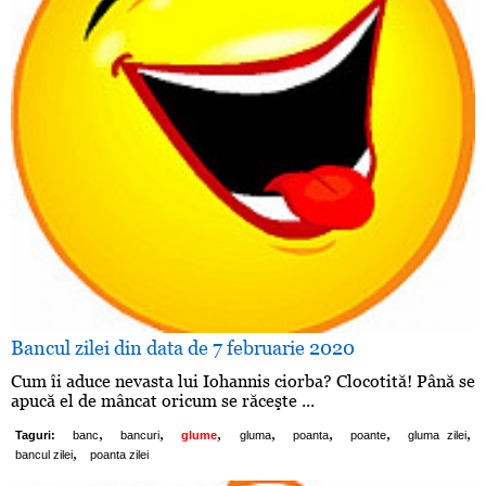
Bancul zilei din data de 7 februarie 2020
Cum îi aduce nevasta lui Iohannis ciorba? Clocotită! Până se
apucă el de mâncat oricum se răceşte ...
,
,
,
,
,
,
,
Taguri:
banc
bancuri
glume
gluma
poanta
poante
gluma zilei
,
bancul zilei
poanta zilei