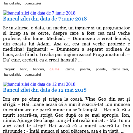
,
bancul zilei
poanta zilei
Bancul zilei din data de 7 iunie 2018
Se intalnesc, o data, un medic, un inginer si un programator
si incep sa se certe, despre care a fost cea mai veche
profesie, din lume. Medicul: – Dumnezeu a creat femeia,
din coasta lui Adam. Asa ca, cea mai veche profesie e
medicina! Inginerul: – Dumnezeu a separat ordinea de
haos, asta fiind o treaba pur inginereasca! Programatorul: –
Da’ cine, credeti, ca a creat haosul? ...
,
,
,
,
,
,
,
Taguri:
banc
bancuri
glume
gluma
poanta
poante
gluma zilei
,
bancul zilei
poanta zilei
Bancul zilei din data de 12 mai 2018
Ion era pe câmp şi trăgea la coasă. Vine Geo din sat şi
strigă: - Hai, Ioane acasă că a murit soacră-ta! Ion muncea
în continuare de parcă nimic nu se întâmplă. - Hai mă, că a
murit soacră-ta, strigă Geo după ce se mai apropie. Ion,
nimic. Ajunge Geo lângă Ion şi-l întreabă mirat: - Mă, tu nu
auzi când te strig? Hai acasă că a murit soacră-ta. Ion
răspunde : - Întâi munca şi apoi plăcerea, aşa e în viaţă. ...