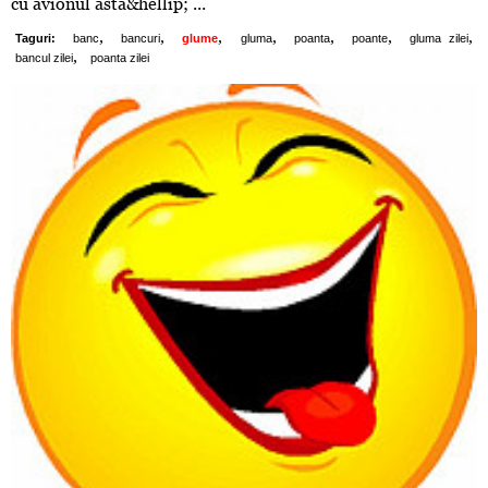
cu avionul asta&hellip; ...
,
,
,
,
,
,
,
Taguri:
banc
bancuri
glume
gluma
poanta
poante
gluma zilei
,
bancul zilei
poanta zilei