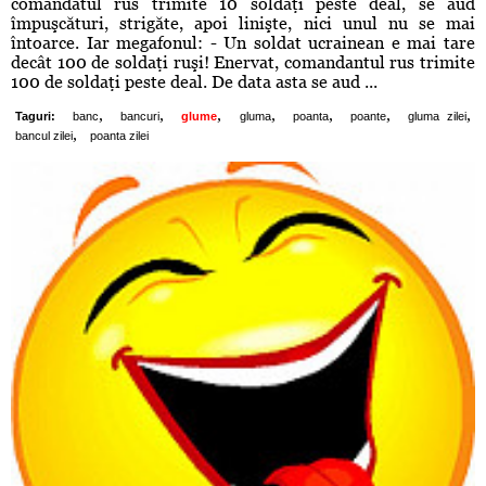
comandatul rus trimite 10 soldaţi peste deal, se aud
împuşcături, strigăte, apoi linişte, nici unul nu se mai
întoarce. Iar megafonul: - Un soldat ucrainean e mai tare
decât 100 de soldaţi ruşi! Enervat, comandantul rus trimite
100 de soldaţi peste deal. De data asta se aud ...
,
,
,
,
,
,
,
Taguri:
banc
bancuri
glume
gluma
poanta
poante
gluma zilei
,
bancul zilei
poanta zilei