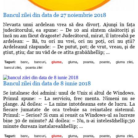
Bancul zilei din data de 27 noiembrie 2018
Nevasta unui ardelean vrea să dea divorţ. Ajunşi în faţa
judecătorului, ea spune: – De 10 ani sîntem căsătoriţi şi
încă nu am făcut dragoste! Judecătorul, mirat, îl întreabă pe
ardelean: – Bă, tu ori nu vrei, ori nu poţi, ori nu ştii?
Ardeleanul răspunde: – De putut, pot; de vrut, vreau, şi de
ştiut, ştiu; dar nu văd de ce atîta grabă&hellip; ...
,
,
,
,
,
,
,
Taguri:
banc
bancuri
glume
gluma
poanta
poante
gluma zilei
,
bancul zilei
poanta zilei
Bancul zilei din data de 8 iunie 2018
Se intalnesc doi admini: unul de Unix si altul de Windows.
Primul spune: – La serviciu, frec menta. Nimeni nu se
plange. Al doilea: – La mine intotdeauna este de lucru. La
fiecare jumatate de ora trebuie sa reinstalez sistemul.
Primul: – Serios? Si cum ai reusit ca Windows-ul sa lucreze
bine 30 de minute? Al doilea: – Nu, n-ai inteles&hellip;30
minute dureaza instalarea&hellip; ...
,
,
,
,
,
,
,
Taguri:
banc
bancuri
glume
gluma
poanta
poante
gluma zilei