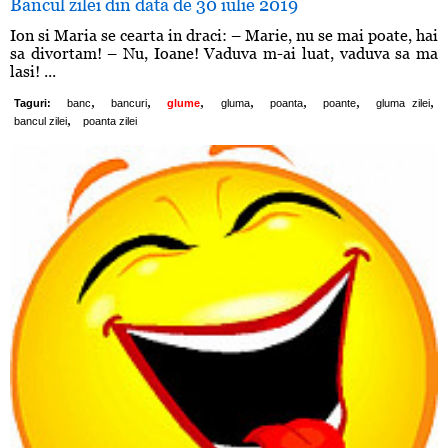
Bancul zilei din data de 30 iulie 2019
Ion si Maria se cearta in draci: – Marie, nu se mai poate, hai
sa divortam! – Nu, Ioane! Vaduva m-ai luat, vaduva sa ma
lasi! ...
,
,
,
,
,
,
,
Taguri:
banc
bancuri
glume
gluma
poanta
poante
gluma zilei
,
bancul zilei
poanta zilei