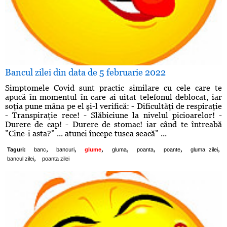
Bancul zilei din data de 5 februarie 2022
Simptomele Covid sunt practic similare cu cele care te
apucă în momentul în care ai uitat telefonul deblocat, iar
soţia pune mâna pe el şi-l verifică: - Dificultăţi de respiraţie
- Transpiraţie rece! - Slăbiciune la nivelul picioarelor! -
Durere de cap! - Durere de stomac! iar când te întreabă
”Cine-i asta?” ... atunci începe tusea seacă” ...
,
,
,
,
,
,
,
Taguri:
banc
bancuri
glume
gluma
poanta
poante
gluma zilei
,
bancul zilei
poanta zilei