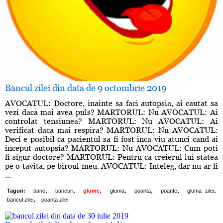
Bancul zilei din data de 9 octombrie 2019
AVOCATUL: Doctore, inainte sa faci autopsia, ai cautat sa
vezi daca mai avea puls? MARTORUL: Nu AVOCATUL: Ai
controlat tensiunea? MARTORUL: Nu AVOCATUL: Ai
verificat daca mai respira? MARTORUL: Nu AVOCATUL:
Deci e posibil ca pacientul sa fi fost inca viu atunci cand ai
inceput autopsia? MARTORUL: Nu AVOCATUL: Cum poti
fi sigur doctore? MARTORUL: Pentru ca creierul lui statea
pe o tavita, pe biroul meu. AVOCATUL: Inteleg, dar nu ar fi
...
,
,
,
,
,
,
,
Taguri:
banc
bancuri
glume
gluma
poanta
poante
gluma zilei
,
bancul zilei
poanta zilei