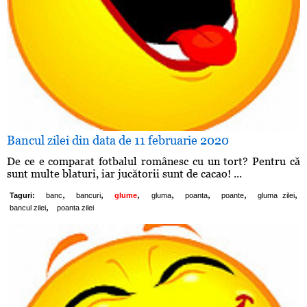
Bancul zilei din data de 11 februarie 2020
De ce e comparat fotbalul românesc cu un tort? Pentru că
sunt multe blaturi, iar jucătorii sunt de cacao! ...
,
,
,
,
,
,
,
Taguri:
banc
bancuri
glume
gluma
poanta
poante
gluma zilei
,
bancul zilei
poanta zilei