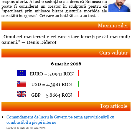
respins oferta. A fost o sedinţă si s-a decis că Brâncusi nu
poate fi considerat un creator în sculptură pentru că
"speculează prin mijloace bizare gusturile morbide ale
societăţii burgheze". Cei care au hotărât asta au fost...
Maxima zilei
„Omul cel mai fericit e cel care-i face fericiţi pe cât mai mulţi
oameni.” — Denis Diderot
Curs valutar
6 martie 2026
EURO = 5.0941 RON
USD = 4.3981 RON
GBP = 5.8664 RON
Top articole
Comandament de lucru la Guvern pe tema aprovizionării cu
combustibil a pieţei interne
Publicat la data de 31 iulie 2026