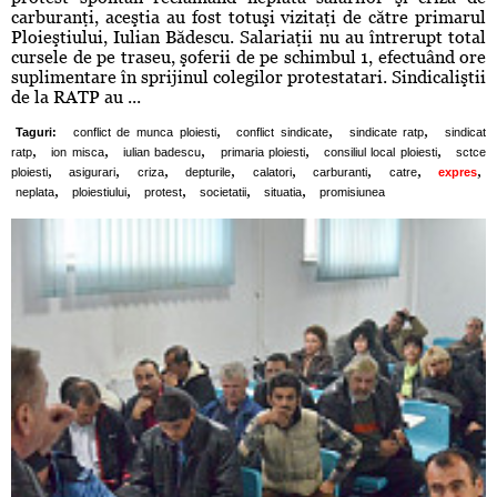
carburanţi, aceştia au fost totuşi vizitaţi de către primarul
Ploieştiului, Iulian Bădescu. Salariaţii nu au întrerupt total
cursele de pe traseu, şoferii de pe schimbul 1, efectuând ore
suplimentare în sprijinul colegilor protestatari. Sindicaliştii
de la RATP au ...
,
,
,
Taguri:
conflict de munca ploiesti
conflict sindicate
sindicate ratp
sindicat
,
,
,
,
,
ratp
ion misca
iulian badescu
primaria ploiesti
consiliul local ploiesti
sctce
,
,
,
,
,
,
,
,
ploiesti
asigurari
criza
depturile
calatori
carburanti
catre
expres
,
,
,
,
,
neplata
ploiestiului
protest
societatii
situatia
promisiunea