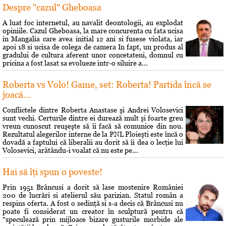
Despre "cazul" Gheboasa
A luat foc internetul, au navalit deontologii, au explodat
opiniile. Cazul Gheboasa, la mare concurenta cu fata ucisa
in Mangalia care avea initial 12 ani si fusese violata, iar
apoi 18 si ucisa de colega de camera In fapt, un produs al
gradului de cultura aferent unor concetateni, domnul cu
pricina a fost lasat sa evolueze intr-o siluire a...
Roberta vs Volo! Game, set: Roberta! Partida încă se
joacă...
Conflictele dintre Roberta Anastase şi Andrei Volosevici
sunt vechi. Certurile dintre ei durează mult şi foarte greu
vreun cunoscut reuşeşte să îi facă să comunice din nou.
Rezultatul alegerilor interne de la PNL Ploieşti este încă o
dovadă a faptului că liberalii au dorit să îi dea o lecţie lui
Volosevici, arâtându-i voalat că nu este pe...
Hai să îţi spun o poveste!
Prin 1951 Brâncusi a dorit să lase mostenire României
200 de lucrări si atelierul său parizian. Statul român a
respins oferta. A fost o sedinţă si s-a decis că Brâncusi nu
poate fi considerat un creator în sculptură pentru că
"speculează prin mijloace bizare gusturile morbide ale