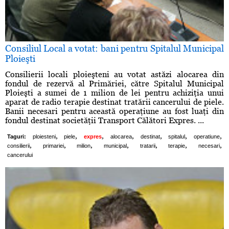
Consiliul Local a votat: bani pentru Spitalul Municipal
Ploieşti
Consilierii locali ploieşteni au votat astăzi alocarea din
fondul de rezervă al Primăriei, către Spitalul Municipal
Ploieşti a sumei de 1 milion de lei pentru achiziţia unui
aparat de radio terapie destinat tratării cancerului de piele.
Banii necesari pentru această operaţiune au fost luaţi din
fondul destinat societăţii Transport Călători Expres. ...
,
,
,
,
,
,
,
Taguri:
ploiesteni
piele
expres
alocarea
destinat
spitalul
operatiune
,
,
,
,
,
,
,
consilierii
primariei
milion
municipal
tratarii
terapie
necesari
cancerului