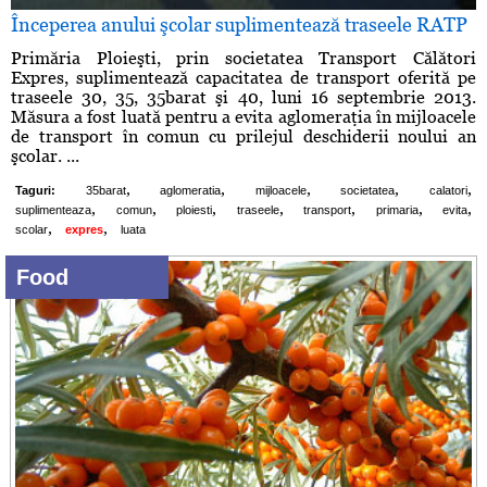
Începerea anului şcolar suplimentează traseele RATP
Primăria Ploieşti, prin societatea Transport Călători
Expres, suplimentează capacitatea de transport oferită pe
traseele 30, 35, 35barat şi 40, luni 16 septembrie 2013.
Măsura a fost luată pentru a evita aglomeraţia în mijloacele
de transport în comun cu prilejul deschiderii noului an
şcolar. ...
,
,
,
,
,
Taguri:
35barat
aglomeratia
mijloacele
societatea
calatori
,
,
,
,
,
,
,
suplimenteaza
comun
ploiesti
traseele
transport
primaria
evita
,
,
scolar
expres
luata
Food