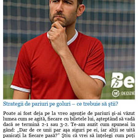
Strategii de pariuri pe goluri – ce trebuie să ştii?
Poate ai fost deja pe la vreo agenţie de pariuri şi-ai văzut
lumea cum se agită, fiecare cu biletele lui, aşteptând să vadă
dacă se termină 2-1 sau 3-2. Te-am auzit cum spuneai în
gând: „Dar de ce unii par aşa siguri pe ei, iar alţii se uită
panicaţi la fiecare pasă?” Ştiu că vrei să înţelegi cum poţi