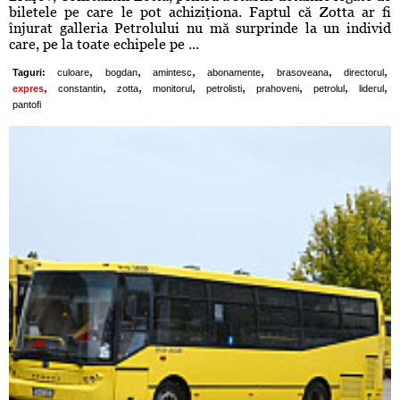
biletele pe care le pot achiziţiona. Faptul că Zotta ar fi
înjurat galleria Petrolului nu mă surprinde la un individ
care, pe la toate echipele pe ...
,
,
,
,
,
,
Taguri:
culoare
bogdan
amintesc
abonamente
brasoveana
directorul
,
,
,
,
,
,
,
,
expres
constantin
zotta
monitorul
petrolisti
prahoveni
petrolul
liderul
pantofi