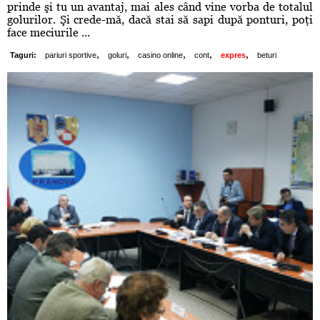
prinde şi tu un avantaj, mai ales când vine vorba de totalul
golurilor. Şi crede-mă, dacă stai să sapi după ponturi, poţi
face meciurile ...
,
,
,
,
,
Taguri:
pariuri sportive
goluri
casino online
cont
expres
beturi