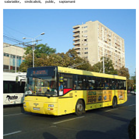
,
,
,
salariatilor
sindicalistii
public
saptamanii