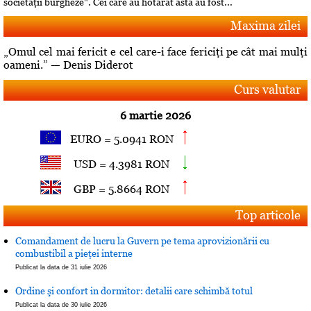
societăţii burgheze". Cei care au hotărât asta au fost...
Maxima zilei
„Omul cel mai fericit e cel care-i face fericiţi pe cât mai mulţi
oameni.” — Denis Diderot
Curs valutar
6 martie 2026
EURO = 5.0941 RON
USD = 4.3981 RON
GBP = 5.8664 RON
Top articole
Comandament de lucru la Guvern pe tema aprovizionării cu
combustibil a pieţei interne
Publicat la data de 31 iulie 2026
Ordine şi confort in dormitor: detalii care schimbă totul
Publicat la data de 30 iulie 2026