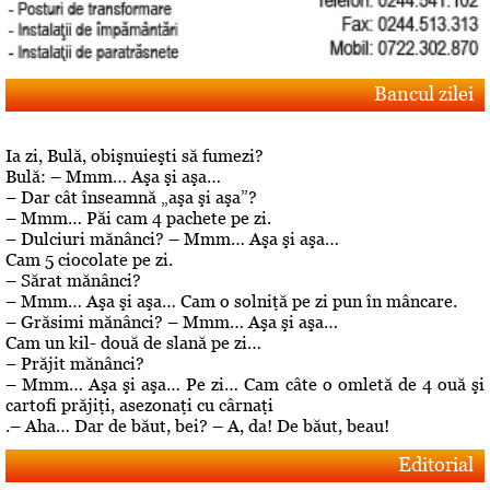
Bancul zilei
Ia zi, Bulă, obişnuieşti să fumezi?
Bulă: – Mmm… Aşa şi aşa…
– Dar cât înseamnă „aşa şi aşa”?
– Mmm… Păi cam 4 pachete pe zi.
– Dulciuri mănânci? – Mmm… Aşa şi aşa…
Cam 5 ciocolate pe zi.
– Sărat mănânci?
– Mmm… Aşa şi aşa… Cam o solniţă pe zi pun în mâncare.
– Grăsimi mănânci? – Mmm… Aşa şi aşa…
Cam un kil- două de slană pe zi…
– Prăjit mănânci?
– Mmm… Aşa şi aşa… Pe zi… Cam câte o omletă de 4 ouă şi
cartofi prăjiţi, asezonaţi cu cârnaţi
.– Aha… Dar de băut, bei? – A, da! De băut, beau!
Editorial