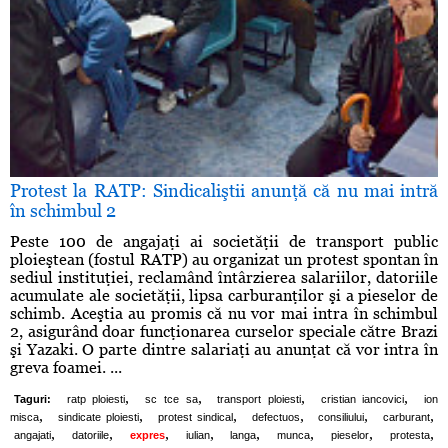
Protest la RATP: Sindicaliştii anunţă că nu mai intră
în schimbul 2
Peste 100 de angajaţi ai societăţii de transport public
ploieştean (fostul RATP) au organizat un protest spontan în
sediul instituţiei, reclamând întârzierea salariilor, datoriile
acumulate ale societăţii, lipsa carburanţilor şi a pieselor de
schimb. Aceştia au promis că nu vor mai intra în schimbul
2, asigurând doar funcţionarea curselor speciale către Brazi
şi Yazaki. O parte dintre salariaţi au anunţat că vor intra în
greva foamei. ...
,
,
,
,
Taguri:
ratp ploiesti
sc tce sa
transport ploiesti
cristian iancovici
ion
,
,
,
,
,
,
misca
sindicate ploiesti
protest sindical
defectuos
consiliului
carburant
,
,
,
,
,
,
,
,
angajati
datoriile
expres
iulian
langa
munca
pieselor
protesta