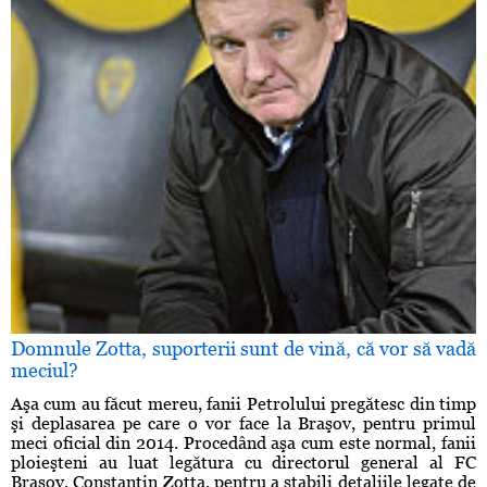
Domnule Zotta, suporterii sunt de vină, că vor să vadă
meciul?
Aşa cum au făcut mereu, fanii Petrolului pregătesc din timp
şi deplasarea pe care o vor face la Braşov, pentru primul
meci oficial din 2014. Procedând aşa cum este normal, fanii
ploieşteni au luat legătura cu directorul general al FC
Braşov, Constantin Zotta, pentru a stabili detaliile legate de