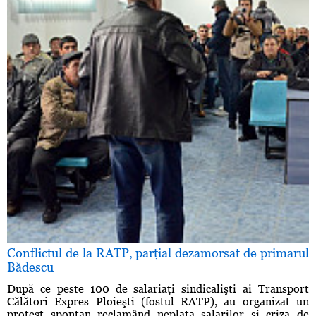
Conflictul de la RATP, parţial dezamorsat de primarul
Bădescu
După ce peste 100 de salariaţi sindicalişti ai Transport
Călători Expres Ploieşti (fostul RATP), au organizat un
protest spontan reclamând neplata salarilor şi criza de