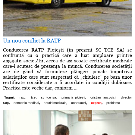
Un nou conflict la RATP
Conducerea RATP Ploieşti (în prezent SC TCE SA) se
confruntă cu o practică care a luat amploare printre
angajaţii societăţii, aceea de-aşi scoate certificate medicale
care-i scutesc de prezenţa la muncă. Conducerea societăţii
are de gând să formuleze plângeri penale împotriva
salariaţilor care sunt suspectaţi că „chiulesc“ pe baza unor
certificate considerate a fi acordate în condiţii dubioase.
Practica este veche dar, conform ...
,
,
,
,
,
Taguri:
ratp
tce
sc tce sa
primaria ploiesti
cristian iancovici
director
,
,
,
,
,
ratp
concediu medical
scutiri medicale
conducerii
expres
probleme