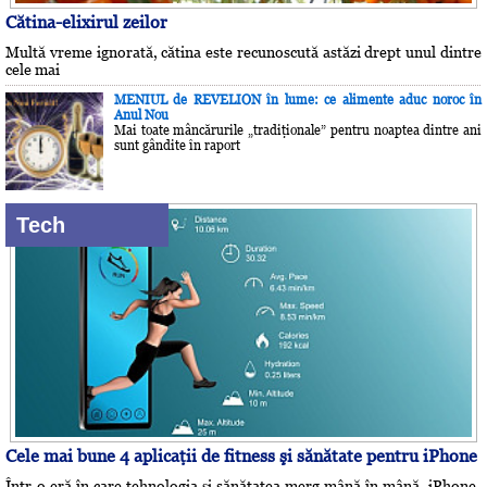
Cătina-elixirul zeilor
Multă vreme ignorată, cătina este recunoscută astăzi drept unul dintre
cele mai
MENIUL de REVELION în lume: ce alimente aduc noroc în
Anul Nou
Mai toate mâncărurile „tradiţionale” pentru noaptea dintre ani
sunt gândite în raport
Tech
Cele mai bune 4 aplicaţii de fitness şi sănătate pentru iPhone
Într-o eră în care tehnologia și sănătatea merg mână în mână, iPhone-