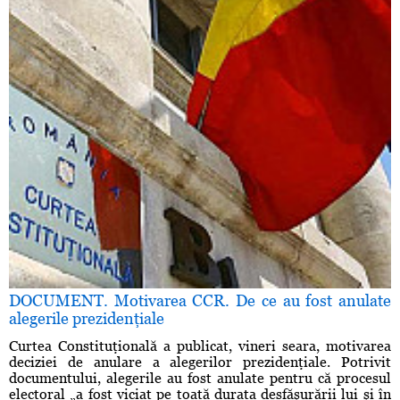
DOCUMENT. Motivarea CCR. De ce au fost anulate
alegerile prezidenţiale
Curtea Constituţională a publicat, vineri seara, motivarea
deciziei de anulare a alegerilor prezidenţiale. Potrivit
documentului, alegerile au fost anulate pentru că procesul
electoral „a fost viciat pe toată durata desfăşurării lui şi în