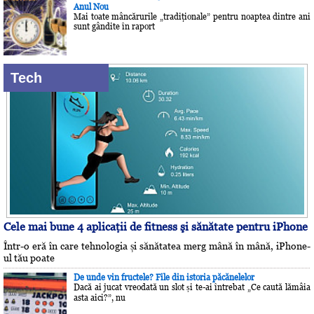
Anul Nou
Mai toate mâncărurile „tradiţionale” pentru noaptea dintre ani
sunt gândite în raport
Tech
Cele mai bune 4 aplicaţii de fitness şi sănătate pentru iPhone
Într-o eră în care tehnologia și sănătatea merg mână în mână, iPhone-
ul tău poate
De unde vin fructele? File din istoria păcănelelor
Dacă ai jucat vreodată un slot și te-ai întrebat „Ce caută lămâia
asta aici?”, nu