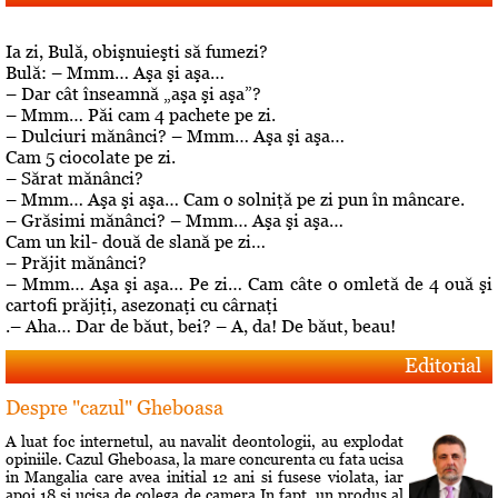
Ia zi, Bulă, obişnuieşti să fumezi?
Bulă: – Mmm… Aşa şi aşa…
– Dar cât înseamnă „aşa şi aşa”?
– Mmm… Păi cam 4 pachete pe zi.
– Dulciuri mănânci? – Mmm… Aşa şi aşa…
Cam 5 ciocolate pe zi.
– Sărat mănânci?
– Mmm… Aşa şi aşa… Cam o solniţă pe zi pun în mâncare.
– Grăsimi mănânci? – Mmm… Aşa şi aşa…
Cam un kil- două de slană pe zi…
– Prăjit mănânci?
– Mmm… Aşa şi aşa… Pe zi… Cam câte o omletă de 4 ouă şi
cartofi prăjiţi, asezonaţi cu cârnaţi
.– Aha… Dar de băut, bei? – A, da! De băut, beau!
Editorial
Despre "cazul" Gheboasa
A luat foc internetul, au navalit deontologii, au explodat
opiniile. Cazul Gheboasa, la mare concurenta cu fata ucisa
in Mangalia care avea initial 12 ani si fusese violata, iar
apoi 18 si ucisa de colega de camera In fapt, un produs al