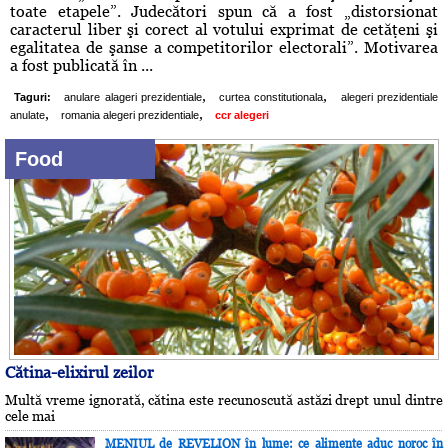
toate etapele”. Judecători spun că a fost „distorsionat
caracterul liber şi corect al votului exprimat de cetăţeni şi
egalitatea de şanse a competitorilor electorali”. Motivarea
a fost publicată în ...
,
,
Taguri:
anulare alageri prezidentiale
curtea constitutionala
alegeri prezidentiale
,
,
anulate
romania alegeri prezidentiale
ccr alegeri
Food
Cătina-elixirul zeilor
Multă vreme ignorată, cătina este recunoscută astăzi drept unul dintre
cele mai
MENIUL de REVELION în lume: ce alimente aduc noroc în