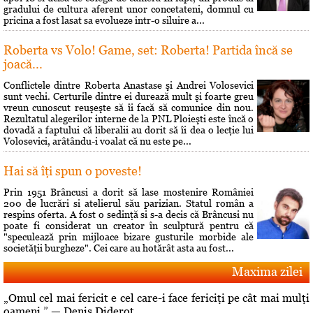
gradului de cultura aferent unor concetateni, domnul cu
pricina a fost lasat sa evolueze intr-o siluire a...
Roberta vs Volo! Game, set: Roberta! Partida încă se
joacă...
Conflictele dintre Roberta Anastase şi Andrei Volosevici
sunt vechi. Certurile dintre ei durează mult şi foarte greu
vreun cunoscut reuşeşte să îi facă să comunice din nou.
Rezultatul alegerilor interne de la PNL Ploieşti este încă o
dovadă a faptului că liberalii au dorit să îi dea o lecţie lui
Volosevici, arâtându-i voalat că nu este pe...
Hai să îţi spun o poveste!
Prin 1951 Brâncusi a dorit să lase mostenire României
200 de lucrări si atelierul său parizian. Statul român a
respins oferta. A fost o sedinţă si s-a decis că Brâncusi nu
poate fi considerat un creator în sculptură pentru că
"speculează prin mijloace bizare gusturile morbide ale
societăţii burgheze". Cei care au hotărât asta au fost...
Maxima zilei
„Omul cel mai fericit e cel care-i face fericiţi pe cât mai mulţi
oameni.” — Denis Diderot