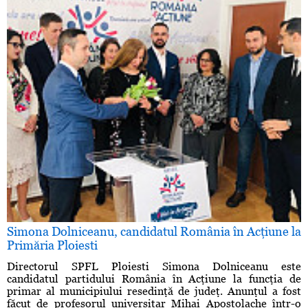
Simona Dolniceanu, candidatul România în Acţiune la
Primăria Ploiesti
Directorul SPFL Ploiesti Simona Dolniceanu este
candidatul partidului România în Acţiune la funcţia de
primar al municipiului resedinţă de judeţ. Anunţul a fost
făcut de profesorul universitar Mihai Apostolache într-o