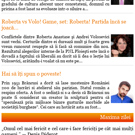
gradului de cultura aferent unor concetateni, domnul cu
pricina a fost lasat sa evolueze intr-o siluire a...
Roberta vs Volo! Game, set: Roberta! Partida încă se
joacă...
Conflictele dintre Roberta Anastase şi Andrei Volosevici
sunt vechi. Certurile dintre ei durează mult şi foarte greu
vreun cunoscut reuşeşte să îi facă să comunice din nou.
Rezultatul alegerilor interne de la PNL Ploieşti este încă o
dovadă a faptului că liberalii au dorit să îi dea o lecţie lui
Volosevici, arâtându-i voalat că nu este pe...
Hai să îţi spun o poveste!
Prin 1951 Brâncusi a dorit să lase mostenire României
200 de lucrări si atelierul său parizian. Statul român a
respins oferta. A fost o sedinţă si s-a decis că Brâncusi nu
poate fi considerat un creator în sculptură pentru că
"speculează prin mijloace bizare gusturile morbide ale
societăţii burgheze". Cei care au hotărât asta au fost...
Maxima zilei
„Omul cel mai fericit e cel care-i face fericiţi pe cât mai mulţi
oameni.” — Denis Diderot