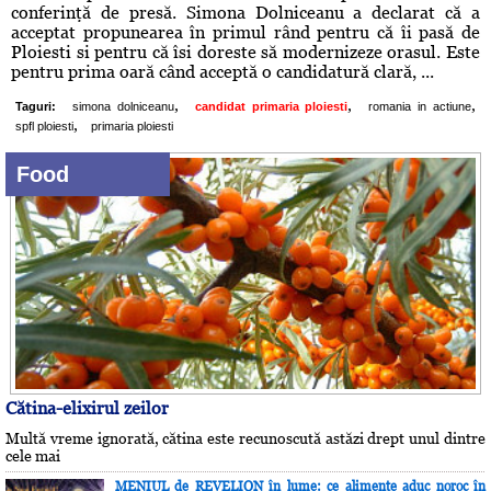
conferinţă de presă. Simona Dolniceanu a declarat că a
acceptat propunearea în primul rând pentru că îi pasă de
Ploiesti si pentru că îsi doreste să modernizeze orasul. Este
pentru prima oară când acceptă o candidatură clară, ...
,
,
,
Taguri:
simona dolniceanu
candidat primaria ploiesti
romania in actiune
,
spfl ploiesti
primaria ploiesti
Food
Cătina-elixirul zeilor
Multă vreme ignorată, cătina este recunoscută astăzi drept unul dintre
cele mai
MENIUL de REVELION în lume: ce alimente aduc noroc în