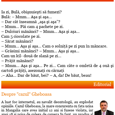
Ia zi, Bulă, obişnuieşti să fumezi?
Bulă: – Mmm… Aşa şi aşa…
– Dar cât înseamnă „aşa şi aşa”?
– Mmm… Păi cam 4 pachete pe zi.
– Dulciuri mănânci? – Mmm… Aşa şi aşa…
Cam 5 ciocolate pe zi.
– Sărat mănânci?
– Mmm… Aşa şi aşa… Cam o solniţă pe zi pun în mâncare.
– Grăsimi mănânci? – Mmm… Aşa şi aşa…
Cam un kil- două de slană pe zi…
– Prăjit mănânci?
– Mmm… Aşa şi aşa… Pe zi… Cam câte o omletă de 4 ouă şi
cartofi prăjiţi, asezonaţi cu cârnaţi
.– Aha… Dar de băut, bei? – A, da! De băut, beau!
Editorial
Despre "cazul" Gheboasa
A luat foc internetul, au navalit deontologii, au explodat
opiniile. Cazul Gheboasa, la mare concurenta cu fata ucisa
in Mangalia care avea initial 12 ani si fusese violata, iar
apoi 18 si ucisa de colega de camera In fapt, un produs al