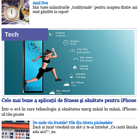
Anul Nou
Mai toate mâncărurile „tradiţionale” pentru noaptea dintre ani
sunt gândite în raport
Tech
Cele mai bune 4 aplicaţii de fitness şi sănătate pentru iPhone
Într-o eră în care tehnologia și sănătatea merg mână în mână, iPhone-
ul tău poate
De unde vin fructele? File din istoria păcănelelor
Dacă ai jucat vreodată un slot și te-ai întrebat „Ce caută lămâia
asta aici?”, nu