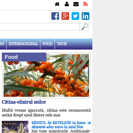
IN
INTERNATIONAL
FOOD
TECH
Food
Cătina-elixirul zeilor
Multă vreme ignorată, cătina este recunoscută
astăzi drept unul dintre cele mai
MENIUL de REVELION în lume: ce
alimente aduc noroc în Anul Nou
Mai toate mâncărurile „tradiţionale”