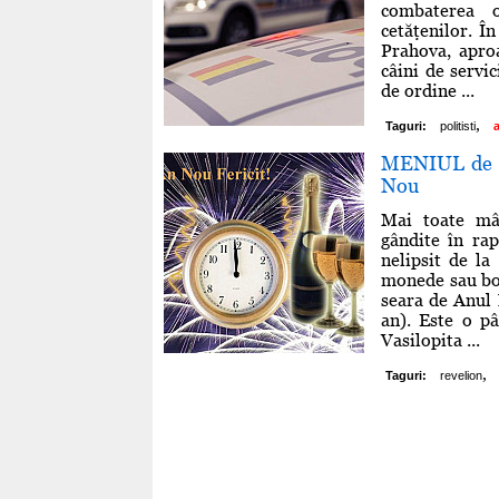
combaterea o
cetăţenilor. Î
Prahova, aproa
câini de servic
de ordine ...
,
Taguri:
politisti
MENIUL de R
Nou
Mai toate mân
gândite în rap
nelipsit de la
monede sau bob
seara de Anul 
an). Este o pâ
Vasilopita ...
,
Taguri:
revelion