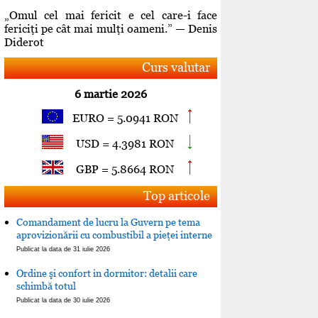
„Omul cel mai fericit e cel care-i face
fericiţi pe cât mai mulţi oameni.” — Denis
Diderot
Curs valutar
6 martie 2026
EURO = 5.0941 RON
USD = 4.3981 RON
GBP = 5.8664 RON
Top articole
Comandament de lucru la Guvern pe tema
aprovizionării cu combustibil a pieţei interne
Publicat la data de 31 iulie 2026
Ordine şi confort in dormitor: detalii care
schimbă totul
Publicat la data de 30 iulie 2026