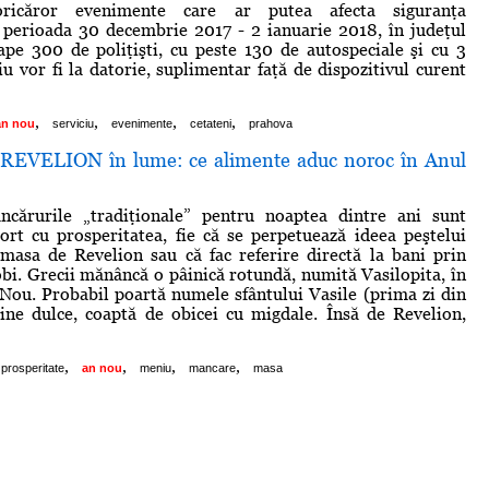
ricăror evenimente care ar putea afecta siguranţa
n perioada 30 decembrie 2017 - 2 ianuarie 2018, în judeţul
pe 300 de poliţişti, cu peste 130 de autospeciale şi cu 3
iu vor fi la datorie, suplimentar faţă de dispozitivul curent
,
,
,
,
an nou
serviciu
evenimente
cetateni
prahova
EVELION în lume: ce alimente aduc noroc în Anul
cărurile „tradiţionale” pentru noaptea dintre ani sunt
ort cu prosperitatea, fie că se perpetuează ideea peştelui
 masa de Revelion sau că fac referire directă la bani prin
i. Grecii mănâncă o pâinică rotundă, numită Vasilopita, în
Nou. Probabil poartă numele sfântului Vasile (prima zi din
ine dulce, coaptă de obicei cu migdale. Însă de Revelion,
,
,
,
,
prosperitate
an nou
meniu
mancare
masa