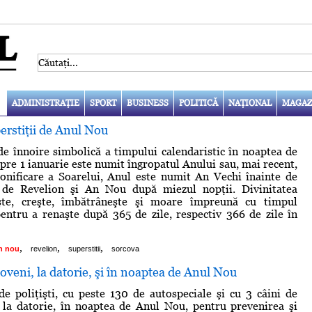
ADMINISTRAŢIE
SPORT
BUSINESS
POLITICĂ
NAŢIONAL
MAGAZ
perstiţii de Anul Nou
e înnoire simbolică a timpului calendaristic în noaptea de
pre 1 ianuarie este numit îngropatul Anului sau, mai recent,
onificare a Soarelui, Anul este numit An Vechi înainte de
 de Revelion şi An Nou după miezul nopţii. Divinitatea
şte, creşte, îmbătrâneşte şi moare împreună cu timpul
pentru a renaşte după 365 de zile, respectiv 366 de zile în
,
,
,
n nou
revelion
superstitii
sorcova
hoveni, la datorie, şi în noaptea de Anul Nou
 poliţişti, cu peste 130 de autospeciale şi cu 3 câini de
i la datorie, în noaptea de Anul Nou, pentru prevenirea şi