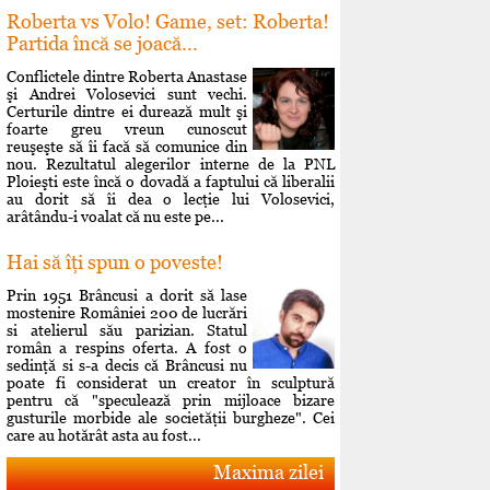
Roberta vs Volo! Game, set: Roberta!
Partida încă se joacă...
Conflictele dintre Roberta Anastase
şi Andrei Volosevici sunt vechi.
Certurile dintre ei durează mult şi
foarte greu vreun cunoscut
reuşeşte să îi facă să comunice din
nou. Rezultatul alegerilor interne de la PNL
Ploieşti este încă o dovadă a faptului că liberalii
au dorit să îi dea o lecţie lui Volosevici,
arâtându-i voalat că nu este pe...
Hai să îţi spun o poveste!
Prin 1951 Brâncusi a dorit să lase
mostenire României 200 de lucrări
si atelierul său parizian. Statul
român a respins oferta. A fost o
sedinţă si s-a decis că Brâncusi nu
poate fi considerat un creator în sculptură
pentru că "speculează prin mijloace bizare
gusturile morbide ale societăţii burgheze". Cei
care au hotărât asta au fost...
Maxima zilei