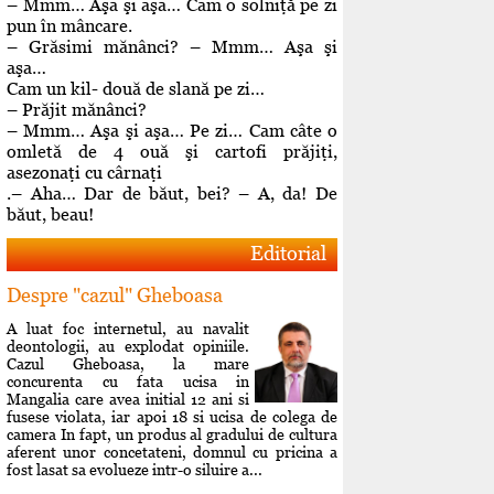
– Mmm… Aşa şi aşa… Cam o solniţă pe zi
pun în mâncare.
– Grăsimi mănânci? – Mmm… Aşa şi
aşa…
Cam un kil- două de slană pe zi…
– Prăjit mănânci?
– Mmm… Aşa şi aşa… Pe zi… Cam câte o
omletă de 4 ouă şi cartofi prăjiţi,
asezonaţi cu cârnaţi
.– Aha… Dar de băut, bei? – A, da! De
băut, beau!
Editorial
Despre "cazul" Gheboasa
A luat foc internetul, au navalit
deontologii, au explodat opiniile.
Cazul Gheboasa, la mare
concurenta cu fata ucisa in
Mangalia care avea initial 12 ani si
fusese violata, iar apoi 18 si ucisa de colega de
camera In fapt, un produs al gradului de cultura
aferent unor concetateni, domnul cu pricina a
fost lasat sa evolueze intr-o siluire a...