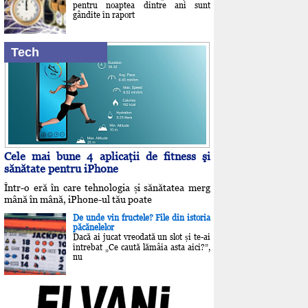
pentru noaptea dintre ani sunt
gândite în raport
Tech
Cele mai bune 4 aplicaţii de fitness şi
sănătate pentru iPhone
Într-o eră în care tehnologia și sănătatea merg
mână în mână, iPhone-ul tău poate
De unde vin fructele? File din istoria
păcănelelor
Dacă ai jucat vreodată un slot și te-ai
întrebat „Ce caută lămâia asta aici?”,
nu