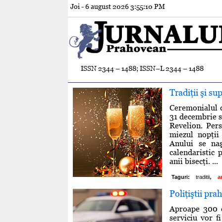
Joi - 6 august 2026
3:55:10 PM
ISSN 2344 – 1488; ISSN–L 2344 – 1488
Tradiţii şi su
Ceremonialul d
31 decembrie s
Revelion. Pers
miezul nopţii
Anului se na
calendaristic 
anii bisecţi. ...
,
Taguri:
traditii
a
Poliţiştii pra
Aproape 300 de
serviciu vor f