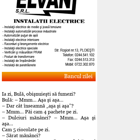
Bancul zilei
Ia zi, Bulă, obişnuieşti să fumezi?
Bulă: – Mmm… Aşa şi aşa…
– Dar cât înseamnă „aşa şi aşa”?
– Mmm… Păi cam 4 pachete pe zi.
– Dulciuri mănânci? – Mmm… Aşa şi
aşa…
Cam 5 ciocolate pe zi.
– Sărat mănânci?