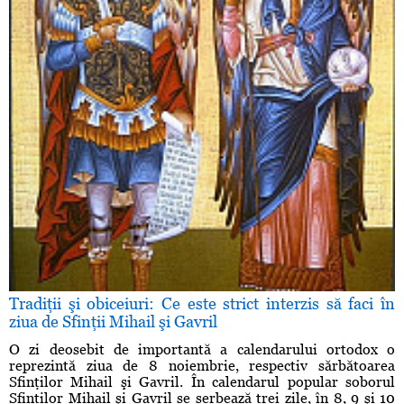
Tradiţii şi obiceiuri: Ce este strict interzis să faci în
ziua de Sfinţii Mihail şi Gavril
O zi deosebit de importantă a calendarului ortodox o
reprezintă ziua de 8 noiembrie, respectiv sărbătoarea
Sfinţilor Mihail şi Gavril. În calendarul popular soborul
Sfinţilor Mihail şi Gavril se serbează trei zile, în 8, 9 şi 10