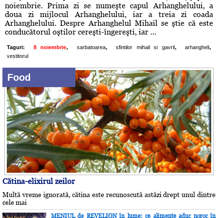
noiembrie. Prima zi se numeşte capul Arhanghelului, a
doua zi mijlocul Arhanghelului, iar a treia zi coada
Arhanghelului. Despre Arhanghelul Mihail se ştie că este
conducătorul oştilor cereşti-îngereşti, iar ...
,
,
,
,
Taguri:
8 noiembrie
sarbatoarea
sfintilor mihail si gavril
arhangheli
vestitorul
Food
Cătina-elixirul zeilor
Multă vreme ignorată, cătina este recunoscută astăzi drept unul dintre
cele mai
MENIUL de REVELION în lume: ce alimente aduc noroc în