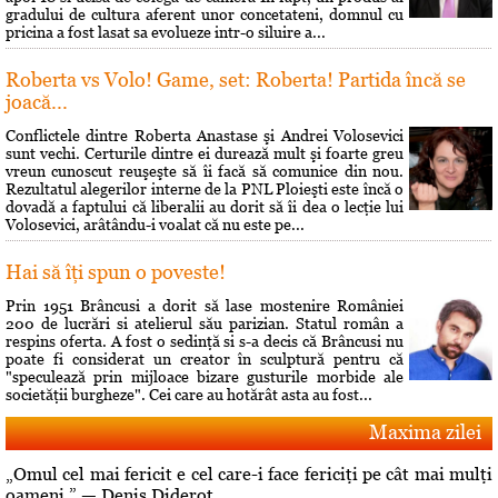
gradului de cultura aferent unor concetateni, domnul cu
pricina a fost lasat sa evolueze intr-o siluire a...
Roberta vs Volo! Game, set: Roberta! Partida încă se
joacă...
Conflictele dintre Roberta Anastase şi Andrei Volosevici
sunt vechi. Certurile dintre ei durează mult şi foarte greu
vreun cunoscut reuşeşte să îi facă să comunice din nou.
Rezultatul alegerilor interne de la PNL Ploieşti este încă o
dovadă a faptului că liberalii au dorit să îi dea o lecţie lui
Volosevici, arâtându-i voalat că nu este pe...
Hai să îţi spun o poveste!
Prin 1951 Brâncusi a dorit să lase mostenire României
200 de lucrări si atelierul său parizian. Statul român a
respins oferta. A fost o sedinţă si s-a decis că Brâncusi nu
poate fi considerat un creator în sculptură pentru că
"speculează prin mijloace bizare gusturile morbide ale
societăţii burgheze". Cei care au hotărât asta au fost...
Maxima zilei
„Omul cel mai fericit e cel care-i face fericiţi pe cât mai mulţi
oameni.” — Denis Diderot