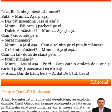
Ia zi, Bulă, obişnuieşti să fumezi?
Bulă: – Mmm… Aşa şi aşa…
– Dar cât înseamnă „aşa şi aşa”?
– Mmm… Păi cam 4 pachete pe zi.
– Dulciuri mănânci? – Mmm… Aşa şi aşa…
Cam 5 ciocolate pe zi.
– Sărat mănânci?
– Mmm… Aşa şi aşa… Cam o solniţă pe zi pun în mâncare.
– Grăsimi mănânci? – Mmm… Aşa şi aşa…
Cam un kil- două de slană pe zi…
– Prăjit mănânci?
– Mmm… Aşa şi aşa… Pe zi… Cam câte o omletă de 4 ouă şi
cartofi prăjiţi, asezonaţi cu cârnaţi
.– Aha… Dar de băut, bei? – A, da! De băut, beau!
Editorial
Despre "cazul" Gheboasa
A luat foc internetul, au navalit deontologii, au explodat
opiniile. Cazul Gheboasa, la mare concurenta cu fata ucisa
in Mangalia care avea initial 12 ani si fusese violata, iar
apoi 18 si ucisa de colega de camera In fapt, un produs al