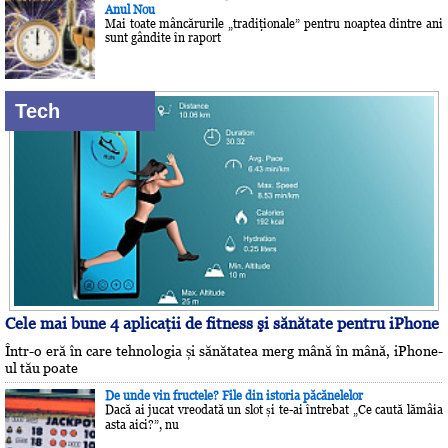
Anul Nou
Mai toate mâncărurile „tradiţionale” pentru noaptea dintre ani
sunt gândite în raport
Tech
Cele mai bune 4 aplicaţii de fitness şi sănătate pentru iPhone
Într-o eră în care tehnologia și sănătatea merg mână în mână, iPhone-
ul tău poate
De unde vin fructele? File din istoria păcănelelor
Dacă ai jucat vreodată un slot și te-ai întrebat „Ce caută lămâia
asta aici?”, nu