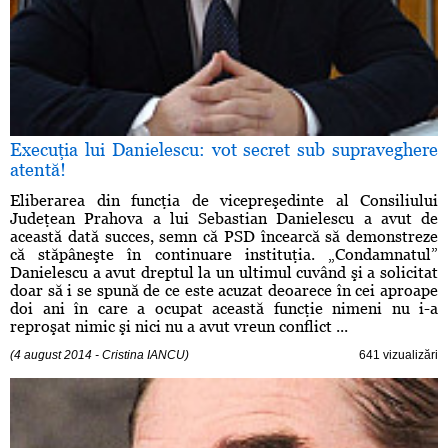
Execuţia lui Danielescu: vot secret sub supraveghere
atentă!
Eliberarea din funcţia de vicepreşedinte al Consiliului
Judeţean Prahova a lui Sebastian Danielescu a avut de
această dată succes, semn că PSD încearcă să demonstreze
că stăpâneşte în continuare instituţia. „Condamnatul”
Danielescu a avut dreptul la un ultimul cuvând şi a solicitat
doar să i se spună de ce este acuzat deoarece în cei aproape
doi ani în care a ocupat această funcţie nimeni nu i-a
reproşat nimic şi nici nu a avut vreun conflict ...
(4 august 2014 - Cristina IANCU)
641 vizualizări