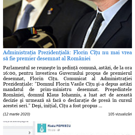
Administraţia Prezidenţială: Florin Cîţu nu mai vrea
să fie premier desemnat al României
Parlamentul se reuneşte în şedinţă comună, astăzi, de la ora
16:00, pentru învestirea Guvernului propus de premierul
desemnat, Florin Cîţu. Comunicat al Administraţiei
Prezidenţiale: ”Domnul Florin Vasile Cîţu şi-a depus astăzi
mandatul de prim-ministru desemnat. Preşedintele
României, domnul Klaus Iohannis, a luat act de această
decizie şi urmează să facă o declaraţie de presă în cursul
acestei seri.” Deşi, iniţial, Cîţu a fost propus ...
(12 martie 2020)
105 vizualizări