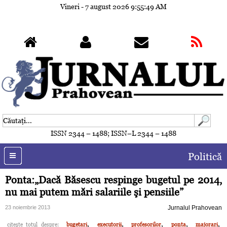
Vineri - 7 august 2026
9:55:51 AM
ISSN 2344 – 1488; ISSN–L 2344 – 1488
Politică
Ponta:„Dacă Băsescu respinge bugetul pe 2014,
nu mai putem mări salariile şi pensiile”
23 noiembrie 2013
Jurnalul Prahovean
,
,
,
,
,
citeşte totul despre:
bugetari
executorii
profesorilor
ponta
majorari