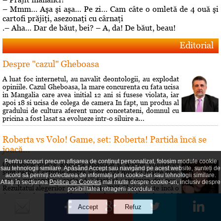
– Mmm… Aşa şi aşa… Pe zi… Cam câte o omletă de 4 ouă şi
cartofi prăjiţi, asezonaţi cu cârnaţi
.– Aha… Dar de băut, bei? – A, da! De băut, beau!
Editorial
Despre "cazul" Gheboasa
A luat foc internetul, au navalit deontologii, au explodat
opiniile. Cazul Gheboasa, la mare concurenta cu fata ucisa
in Mangalia care avea initial 12 ani si fusese violata, iar
apoi 18 si ucisa de colega de camera In fapt, un produs al
gradului de cultura aferent unor concetateni, domnul cu
pricina a fost lasat sa evolueze intr-o siluire a...
Roberta vs Volo! Game, set: Roberta! Partida încă se
joacă...
Pentru scopuri precum afișarea de conținut personalizat, folosim module cookie
Conflictele dintre Roberta Anastase şi Andrei Volosevici
sau tehnologii similare. Apăsând Accept sau navigând pe acest website, sunteți de
sunt vechi. Certurile dintre ei durează mult şi foarte greu
acord să permiți colectarea de informații prin cookie-uri sau tehnologii similare.
vreun cunoscut reuşeşte să îi facă să comunice din nou.
Aflați în secțiunea
Politica de Cookies
mai multe despre cookie-uri, inclusiv despre
Rezultatul alegerilor interne de la PNL Ploieşti este încă o
posibilitatea retragerii acordului.
dovadă a faptului că liberalii au dorit să îi dea o lecţie lui
Volosevici, arâtându-i voalat că nu este pe...