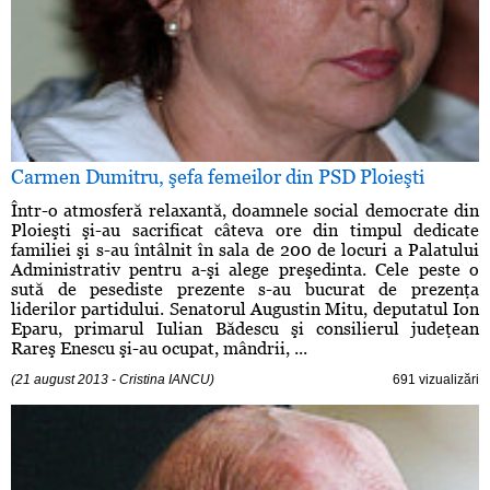
Carmen Dumitru, şefa femeilor din PSD Ploieşti
Într-o atmosferă relaxantă, doamnele social democrate din
Ploieşti şi-au sacrificat câteva ore din timpul dedicate
familiei şi s-au întâlnit în sala de 200 de locuri a Palatului
Administrativ pentru a-şi alege preşedinta. Cele peste o
sută de pesediste prezente s-au bucurat de prezenţa
liderilor partidului. Senatorul Augustin Mitu, deputatul Ion
Eparu, primarul Iulian Bădescu şi consilierul judeţean
Rareş Enescu şi-au ocupat, mândrii, ...
(21 august 2013 - Cristina IANCU)
691 vizualizări