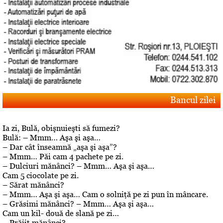
Bancul zilei
Ia zi, Bulă, obişnuieşti să fumezi?
Bulă: – Mmm… Aşa şi aşa…
– Dar cât înseamnă „aşa şi aşa”?
– Mmm… Păi cam 4 pachete pe zi.
– Dulciuri mănânci? – Mmm… Aşa şi aşa…
Cam 5 ciocolate pe zi.
– Sărat mănânci?
– Mmm… Aşa şi aşa… Cam o solniţă pe zi pun în mâncare.
– Grăsimi mănânci? – Mmm… Aşa şi aşa…
Cam un kil- două de slană pe zi…
– Prăjit mănânci?