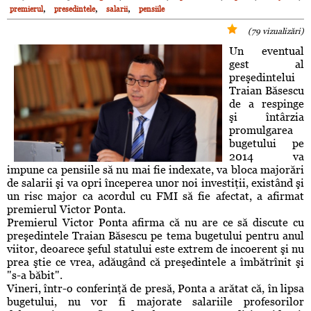
,
,
,
premierul
presedintele
salarii
pensiile
(79 vizualizări)
Un eventual
gest al
preşedintelui
Traian Băsescu
de a respinge
şi întârzia
promulgarea
bugetului pe
2014 va
impune ca pensiile să nu mai fie indexate, va bloca majorări
de salarii şi va opri începerea unor noi investiţii, existând şi
un risc major ca acordul cu FMI să fie afectat, a afirmat
premierul Victor Ponta.
Premierul Victor Ponta afirma că nu are ce să discute cu
preşedintele Traian Băsescu pe tema bugetului pentru anul
viitor, deoarece şeful statului este extrem de incoerent şi nu
prea ştie ce vrea, adăugând că preşedintele a îmbătrînit şi
"s-a băbit".
Vineri, într-o conferinţă de presă, Ponta a arătat că, în lipsa
bugetului, nu vor fi majorate salariile profesorilor