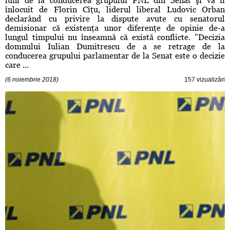
luni de la conducerea grupului PNL din Senat şi va fi
înlocuit de Florin Cîţu, liderul liberal Ludovic Orban
declarând cu privire la dispute avute cu senatorul
demisionar că existenţa unor diferenţe de opinie de-a
lungul timpului nu înseamnă că există conflicte. "Decizia
domnului Iulian Dumitrescu de a se retrage de la
conducerea grupului parlamentar de la Senat este o decizie
care ...
(6 noiembrie 2018)
157 vizualizări