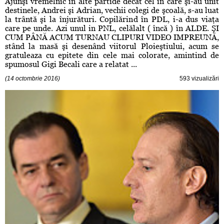
Ajunşi vremelnic în alte partide decât cel în care şi-au unit
destinele, Andrei şi Adrian, vechii colegi de şcoală, s-au luat
la trântă şi la înjurături. Copilărind în PDL, i-a dus viaţa
care pe unde. Azi unul in PNL, celălalt ( încă ) în ALDE. ŞI
CUM PÂNĂ ACUM TURNAU CLIPURI VIDEO IMPREUNĂ,
stând la masă şi desenând viitorul Ploieştiului, acum se
gratuleaza cu epitete din cele mai colorate, amintind de
spumosul Gigi Becali care a relatat ...
(14 octombrie 2016)
593 vizualizări