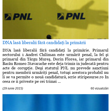
DNA lasă liberalii fără candidaţi la primării
DNA lasă liberalii fără candidaţi la primărie. Primarul
sectorului 1 Andrei Chiliman este urmărit penal, la fel şi
primarul din Târgu Mureş, Dorin Florea, iar primarul din
Bacău Romeo Stavarache este deja trimis in judecată pentru
acte de corupţie. Deşi statutul PNL nu prevede sanctiuni
pentru membrii urmăriţi penal, totuşi acestora probabil nu
li se va permite o nouă candidatură, scrie stiripesurse.ro In
ceea ce ii priveste pe cei trimsi ...
(29 iunie 2015)
60 vizualizări