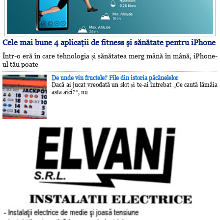
Cele mai bune 4 aplicaţii de fitness şi sănătate pentru iPhone
Într-o eră în care tehnologia și sănătatea merg mână în mână, iPhone-
ul tău poate
De unde vin fructele? File din istoria păcănelelor
Dacă ai jucat vreodată un slot și te-ai întrebat „Ce caută lămâia
asta aici?”, nu