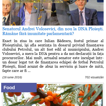
Senatorul Andrei Volosevici, din nou la DNA Ploieşti.
Rămâne fără imunitate parlamentară?
Exact în ziua în care Iulian Bădescu, fostul primar al
Ploieştiului, îşi afla sentinţa în dosarul privind finanţarea
clubului Petrolul, un alt fost edil al municipiului, Andrei
Volosevici, a mers la DNA pentru a da noi declaraţii în faţa
procurorilor. Mai mult, actualul senator este inculpat într-
un dosar legat tot de finanţarea echipei de fotbal Petrolul
Ploieşti, fiind acuzat de abuz în serviciu şi luare de mită,
fapte care ar fi ...
(16 iunie 2016)
702 vizualizări
Food