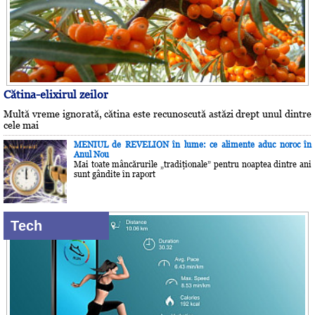
Cătina-elixirul zeilor
Multă vreme ignorată, cătina este recunoscută astăzi drept unul dintre
cele mai
MENIUL de REVELION în lume: ce alimente aduc noroc în
Anul Nou
Mai toate mâncărurile „tradiţionale” pentru noaptea dintre ani
sunt gândite în raport
Tech