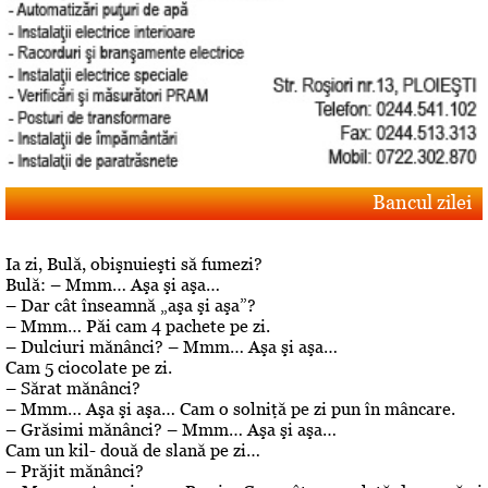
Bancul zilei
Ia zi, Bulă, obişnuieşti să fumezi?
Bulă: – Mmm… Aşa şi aşa…
– Dar cât înseamnă „aşa şi aşa”?
– Mmm… Păi cam 4 pachete pe zi.
– Dulciuri mănânci? – Mmm… Aşa şi aşa…
Cam 5 ciocolate pe zi.
– Sărat mănânci?
– Mmm… Aşa şi aşa… Cam o solniţă pe zi pun în mâncare.
– Grăsimi mănânci? – Mmm… Aşa şi aşa…
Cam un kil- două de slană pe zi…
– Prăjit mănânci?