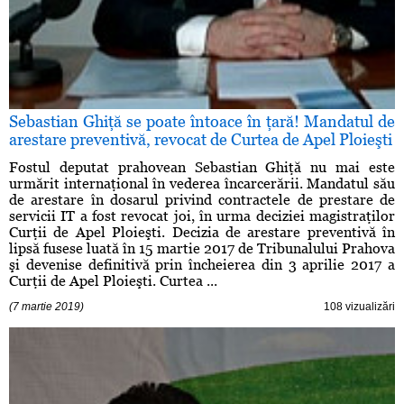
Sebastian Ghiţă se poate întoace în ţară! Mandatul de
arestare preventivă, revocat de Curtea de Apel Ploieşti
Fostul deputat prahovean Sebastian Ghiţă nu mai este
urmărit internaţional în vederea încarcerării. Mandatul său
de arestare în dosarul privind contractele de prestare de
servicii IT a fost revocat joi, în urma deciziei magistraţilor
Curţii de Apel Ploieşti. Decizia de arestare preventivă în
lipsă fusese luată în 15 martie 2017 de Tribunalului Prahova
şi devenise definitivă prin încheierea din 3 aprilie 2017 a
Curţii de Apel Ploieşti. Curtea ...
(7 martie 2019)
108 vizualizări