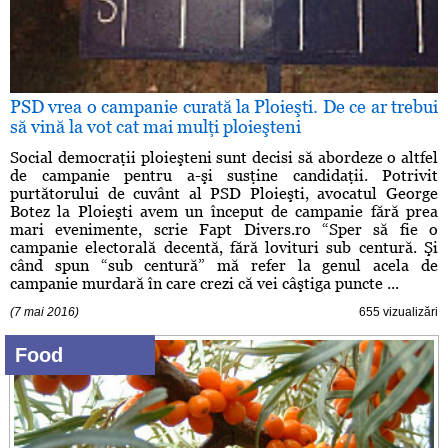
PSD vrea o campanie curată la Ploieşti. De ce ar trebui
să vină la vot cat mai mulţi ploieşteni
Social democraţii ploieşteni sunt decisi să abordeze o altfel
de campanie pentru a-şi susţine candidaţii. Potrivit
purtătorului de cuvânt al PSD Ploieşti, avocatul George
Botez la Ploieşti avem un început de campanie fără prea
mari evenimente, scrie Fapt Divers.ro “Sper să fie o
campanie electorală decentă, fără lovituri sub centură. Şi
când spun “sub centură” mă refer la genul acela de
campanie murdară în care crezi că vei câştiga puncte ...
(7 mai 2016)
655 vizualizări
Food