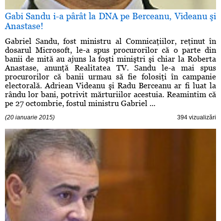
Gabi Sandu i-a pârât la DNA pe Berceanu, Videanu şi
Anastase!
Gabriel Sandu, fost ministru al Comnicaţiilor, reţinut în
dosarul Microsoft, le-a spus procurorilor că o parte din
banii de mită au ajuns la foşti miniştri şi chiar la Roberta
Anastase, anunţă Realitatea TV. Sandu le-a mai spus
procurorilor că banii urmau să fie folosiţi în campanie
electorală. Adriean Videanu şi Radu Berceanu ar fi luat la
rându lor bani, potrivit mărturiilor acestuia. Reamintim că
pe 27 octombrie, fostul ministru Gabriel ...
(20 ianuarie 2015)
394 vizualizări