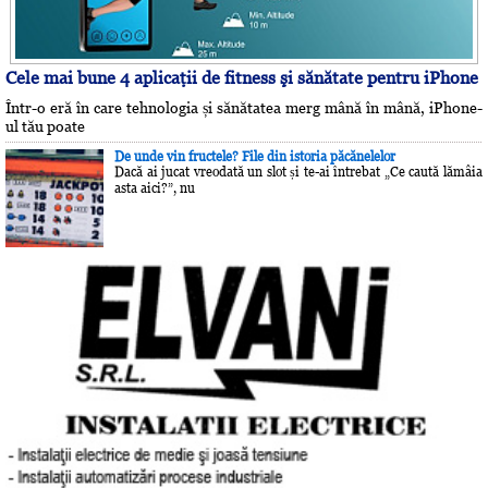
Cele mai bune 4 aplicaţii de fitness şi sănătate pentru iPhone
Într-o eră în care tehnologia și sănătatea merg mână în mână, iPhone-
ul tău poate
De unde vin fructele? File din istoria păcănelelor
Dacă ai jucat vreodată un slot și te-ai întrebat „Ce caută lămâia
asta aici?”, nu