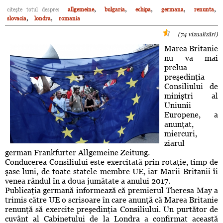
,
,
,
,
,
citeşte totul despre:
allgemeine
bulgaria
echipa
germana
renunta
,
,
slovacia
londra
romania
(74 vizualizări)
Marea Britanie
nu va mai
prelua
preşedinţia
Consiliului de
miniştri al
Uniunii
Europene, a
anunţat,
miercuri,
ziarul
german Frankfurter Allgemeine Zeitung.
Conducerea Consiliului este exercitată prin rotaţie, timp de
şase luni, de toate statele membre UE, iar Marii Britanii îi
venea rândul în a doua jumătate a anului 2017.
Publicaţia germană informează că premierul Theresa May a
trimis către UE o scrisoare în care anunţă că Marea Britanie
renunţă să exercite preşedinţia Consiliului. Un purtător de
cuvânt al Cabinetului de la Londra a confirmat această