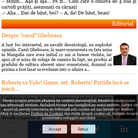
– Mmm… Aşa şi aşa… Pe zi… Cam câte o omletă de 4 ouă şi
cartofi prăjiţi, asezonaţi cu cârnaţi
.– Aha… Dar de băut, bei? – A, da! De băut, beau!
Editorial
Despre "cazul" Gheboasa
A luat foc internetul, au navalit deontologii, au explodat
opiniile. Cazul Gheboasa, la mare concurenta cu fata ucisa
in Mangalia care avea initial 12 ani si fusese violata, iar
apoi 18 si ucisa de colega de camera In fapt, un produs al
gradului de cultura aferent unor concetateni, domnul cu
pricina a fost lasat sa evolueze intr-o siluire a...
Roberta vs Volo! Game, set: Roberta! Partida încă se
joacă...
Conflictele dintre Roberta Anastase şi Andrei Volosevici
Pentru scopuri precum afișarea de conținut personalizat, folosim module cookie
sunt vechi. Certurile dintre ei durează mult şi foarte greu
sau tehnologii similare. Apăsând Accept sau navigând pe acest website, sunteți de
vreun cunoscut reuşeşte să îi facă să comunice din nou.
acord să permiți colectarea de informații prin cookie-uri sau tehnologii similare.
Rezultatul alegerilor interne de la PNL Ploieşti este încă o
Aflați în secțiunea
Politica de Cookies
mai multe despre cookie-uri, inclusiv despre
dovadă a faptului că liberalii au dorit să îi dea o lecţie lui
posibilitatea retragerii acordului.
Volosevici, arâtându-i voalat că nu este pe...
Hai să îţi spun o poveste!