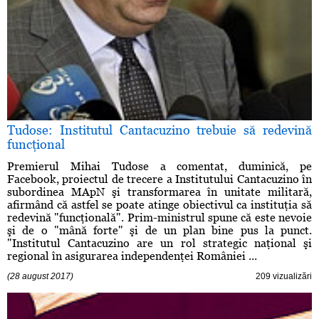
Tudose: Institutul Cantacuzino trebuie să redevină
funcţional
Premierul Mihai Tudose a comentat, duminică, pe
Facebook, proiectul de trecere a Institutului Cantacuzino în
subordinea MApN şi transformarea în unitate militară,
afirmând că astfel se poate atinge obiectivul ca instituţia să
redevină "funcţională". Prim-ministrul spune că este nevoie
şi de o "mână forte" şi de un plan bine pus la punct.
"Institutul Cantacuzino are un rol strategic naţional şi
regional în asigurarea independenţei României ...
(28 august 2017)
209 vizualizări