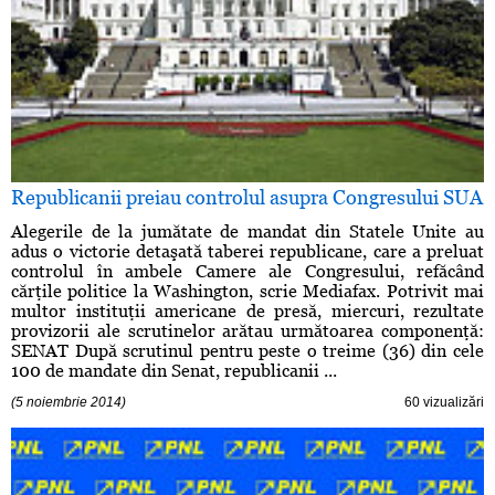
Republicanii preiau controlul asupra Congresului SUA
Alegerile de la jumătate de mandat din Statele Unite au
adus o victorie detaşată taberei republicane, care a preluat
controlul în ambele Camere ale Congresului, refăcând
cărţile politice la Washington, scrie Mediafax. Potrivit mai
multor instituţii americane de presă, miercuri, rezultate
provizorii ale scrutinelor arătau următoarea componenţă:
SENAT După scrutinul pentru peste o treime (36) din cele
100 de mandate din Senat, republicanii ...
(5 noiembrie 2014)
60 vizualizări