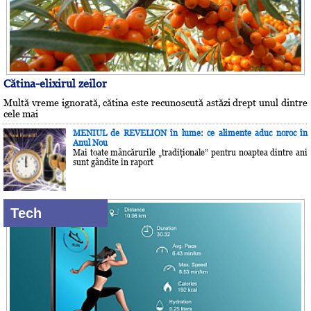
Cătina-elixirul zeilor
Multă vreme ignorată, cătina este recunoscută astăzi drept unul dintre
cele mai
MENIUL de REVELION în lume: ce alimente aduc noroc în
Anul Nou
Mai toate mâncărurile „tradiţionale” pentru noaptea dintre ani
sunt gândite în raport
Tech