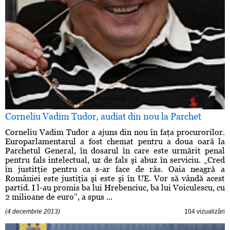
Corneliu Vadim Tudor, audiat din nou la Parchet
Corneliu Vadim Tudor a ajuns din nou în faţa procurorilor.
Europarlamentarul a fost chemat pentru a doua oară la
Parchetul General, în dosarul în care este urmărit penal
pentru fals intelectual, uz de fals şi abuz în serviciu. „Cred
în justitţie pentru ca s-ar face de râs. Oaia neagră a
României este justiţia şi este şi în UE. Vor să vândă acest
partid. I l-au promis ba lui Hrebenciuc, ba lui Voiculescu, cu
2 milioane de euro”, a spus ...
(4 decembrie 2013)
104 vizualizări