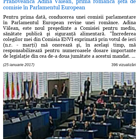
Prahoveanca Adina Vălean, prima româncă şefă de
comisie în Parlamentul European
Pentru prima dată, conducerea unei comisii parlamentare
în Parlamentul European revine unei românce. Adina
Vălean, este noul preşedinte a Comisiei pentru mediu,
sănătate publică şi siguranţă alimentară. "Încrederea
colegilor mei din Comisia ENVI exprimată prin votul de ieri
(n.r. - marţi) mă onorează şi, în acelaşi timp, mă
responsabilizează pentru numeroasele dosare importante
de legislaţie din cea de-a doua jumătate a acestui mandat. ...
(25 ianuarie 2017)
396 vizualizări