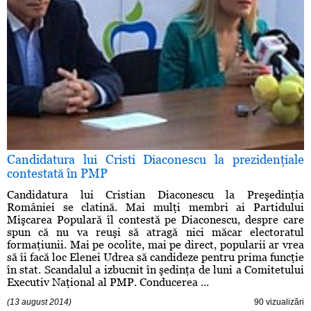
Candidatura lui Cristi Diaconescu la prezidenţiale
contestată în PMP
Candidatura lui Cristian Diaconescu la Preşedinţia
României se clatină. Mai mulţi membri ai Partidului
Mişcarea Populară îl contestă pe Diaconescu, despre care
spun că nu va reuşi să atragă nici măcar electoratul
formaţiunii. Mai pe ocolite, mai pe direct, popularii ar vrea
să îi facă loc Elenei Udrea să candideze pentru prima funcţie
în stat. Scandalul a izbucnit în şedinţa de luni a Comitetului
Executiv Naţional al PMP. Conducerea ...
(13 august 2014)
90 vizualizări