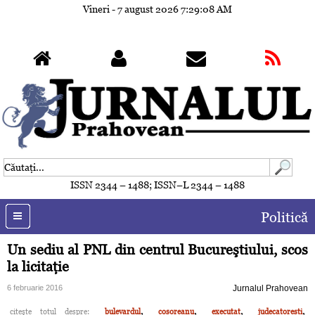
Vineri - 7 august 2026
7:29:11 AM
ISSN 2344 – 1488; ISSN–L 2344 – 1488
Politică
Un sediu al PNL din centrul Bucureştiului, scos
la licitaţie
6 februarie 2016
Jurnalul Prahovean
,
,
,
,
citeşte totul despre:
bulevardul
cosoreanu
executat
judecatoresti