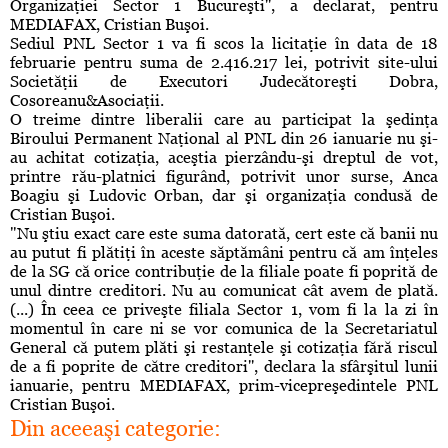
Organizaţiei Sector 1 Bucureşti'', a declarat, pentru
MEDIAFAX, Cristian Buşoi.
Sediul PNL Sector 1 va fi scos la licitaţie în data de 18
februarie pentru suma de 2.416.217 lei, potrivit site-ului
Societăţii de Executori Judecătoreşti Dobra,
Cosoreanu&Asociaţii.
O treime dintre liberalii care au participat la şedinţa
Biroului Permanent Naţional al PNL din 26 ianuarie nu şi-
au achitat cotizaţia, aceştia pierzându-şi dreptul de vot,
printre rău-platnici figurând, potrivit unor surse, Anca
Boagiu şi Ludovic Orban, dar şi organizaţia condusă de
Cristian Buşoi.
"Nu ştiu exact care este suma datorată, cert este că banii nu
au putut fi plătiţi în aceste săptămâni pentru că am înţeles
de la SG că orice contribuţie de la filiale poate fi poprită de
unul dintre creditori. Nu au comunicat cât avem de plată.
(...) În ceea ce priveşte filiala Sector 1, vom fi la la zi în
momentul în care ni se vor comunica de la Secretariatul
General că putem plăti şi restanţele şi cotizaţia fără riscul
de a fi poprite de către creditori'', declara la sfârşitul lunii
ianuarie, pentru MEDIAFAX, prim-vicepreşedintele PNL
Cristian Buşoi.
Din aceeaşi categorie: