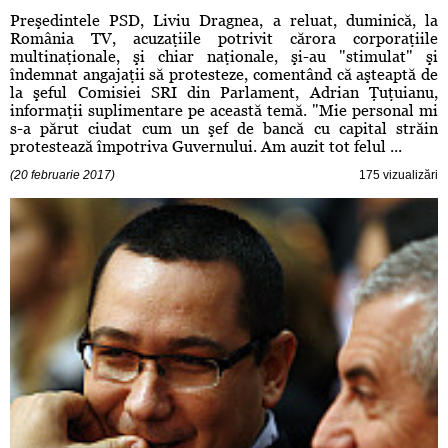
Preşedintele PSD, Liviu Dragnea, a reluat, duminică, la
România TV, acuzaţiile potrivit cărora corporaţiile
multinaţionale, şi chiar naţionale, şi-au "stimulat" şi
îndemnat angajaţii să protesteze, comentând că aşteaptă de
la şeful Comisiei SRI din Parlament, Adrian Ţuţuianu,
informaţii suplimentare pe această temă. "Mie personal mi
s-a părut ciudat cum un şef de bancă cu capital străin
protestează împotriva Guvernului. Am auzit tot felul ...
(20 februarie 2017)
175 vizualizări