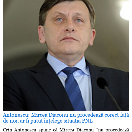
Antonescu: Mircea Diaconu nu procedează corect faţă
de noi, ar fi putut înţelege situaţia PNL
Crin Antonescu spune că Mircea Diaconu ”nu procedează