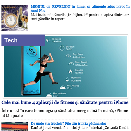
MENIUL de REVELION în lume: ce alimente aduc noroc în
Anul Nou
Mai toate mâncărurile „tradiţionale” pentru noaptea dintre ani
sunt gândite în raport
Tech
Cele mai bune 4 aplicaţii de fitness şi sănătate pentru iPhone
Într-o eră în care tehnologia și sănătatea merg mână în mână, iPhone-
ul tău poate
De unde vin fructele? File din istoria păcănelelor
Dacă ai jucat vreodată un slot și te-ai întrebat „Ce caută lămâia