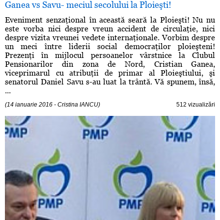
Ganea vs Savu- meciul secolului la Ploieşti!
Eveniment senzaţional în această seară la Ploieşti! Nu nu
este vorba nici despre vreun accident de circulaţie, nici
despre vizita vreunei vedete internaţionale. Vorbim despre
un meci între liderii social democraţilor ploieşteni!
Prezenţi în mijlocul persoanelor vârstnice la Clubul
Pensionarilor din zona de Nord, Cristian Ganea,
viceprimarul cu atribuţii de primar al Ploieştiului, şi
senatorul Daniel Savu s-au luat la trântă. Vă spunem, însă,
...
(14 ianuarie 2016 - Cristina IANCU)
512 vizualizări