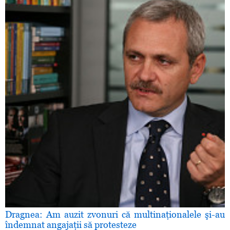
Dragnea: Am auzit zvonuri că multinaţionalele şi-au
îndemnat angajaţii să protesteze