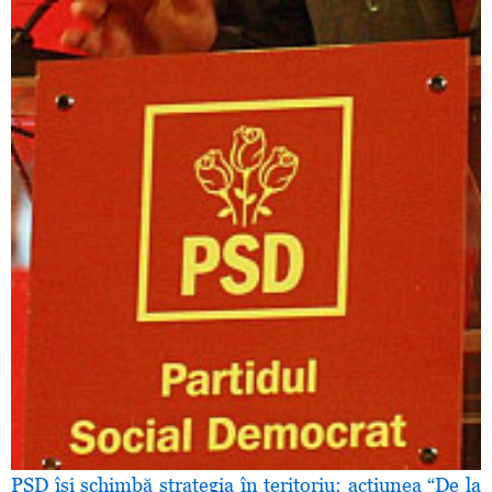
PSD îşi schimbă strategia în teritoriu: acţiunea “De la