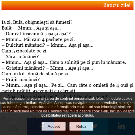
Bancul zilei
Ia zi, Bulă, obişnuieşti să fumezi?
Bulă: – Mmm… Aşa şi aşa…
– Dar cât înseamnă „aşa şi aşa”?
– Mmm… Păi cam 4 pachete pe zi.
– Dulciuri mănânci? – Mmm… Aşa şi aşa…
Cam 5 ciocolate pe zi.
– Sărat mănânci?
– Mmm… Aşa şi aşa… Cam o solniţă pe zi pun în mâncare.
– Grăsimi mănânci? – Mmm… Aşa şi aşa…
Cam un kil- două de slană pe zi…
– Prăjit mănânci?
– Mmm… Aşa şi aşa… Pe zi… Cam câte o omletă de 4 ouă şi
cartofi prăjiţi, asezonaţi cu cârnaţi
.– Aha… Dar de băut, bei? – A, da! De băut, beau!
Pentru scopuri precum afișarea de conținut personalizat, folosim module cookie
sau tehnologii similare. Apăsând Accept sau navigând pe acest website, sunteți de
Editorial
acord să permiți colectarea de informații prin cookie-uri sau tehnologii similare.
Aflați în secțiunea
Politica de Cookies
mai multe despre cookie-uri, inclusiv despre
posibilitatea retragerii acordului.
Despre "cazul" Gheboasa
A luat foc internetul, au navalit deontologii, au explodat
opiniile. Cazul Gheboasa, la mare concurenta cu fata ucisa