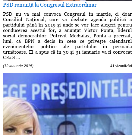
PSD renunţă la Congresul Extraordinar
PSD nu va mai convoca Congresul în martie, ci doar
Consiliul Naţional, care va dezbate agenda politică a
partidului până în 2019 şi unde se vor face alegeri pentru
conducerea acestui for, a anunţat Victor Ponta, liderul
social democraţilor. Potrivit Mediafax, Ponta a precizat,
luni, că BPN a decis în ceea ce priveşte calendarul
evenimentelor politice ale partidului în perioada
următoare. El a spus că în 30 şi 31 ianuarie va fi convocat
CExN ...
(12 ianuarie 2015)
41 vizualizări