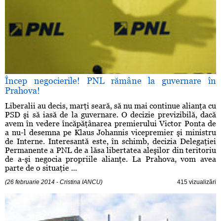
Încep negocierile! PNL rămâne la guvernare în
Prahova!
Liberalii au decis, marţi seară, să nu mai continue alianţa cu
PSD şi să iasă de la guvernare. O decizie previzibilă, dacă
avem în vedere încăpăţânarea premierului Victor Ponta de
a nu-l desemna pe Klaus Johannis vicepremier şi ministru
de Interne. Interesantă este, în schimb, decizia Delegaţiei
Permanente a PNL de a lăsa libertatea aleşilor din teritoriu
de a-şi negocia propriile alianţe. La Prahova, vom avea
parte de o situaţie ...
(26 februarie 2014 - Cristina IANCU)
415 vizualizări