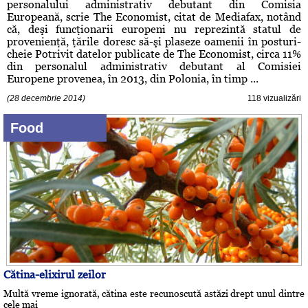
personalului administrativ debutant din Comisia
Europeană, scrie The Economist, citat de Mediafax, notând
că, deşi funcţionarii europeni nu reprezintă statul de
provenienţă, ţările doresc să-şi plaseze oamenii în posturi-
cheie Potrivit datelor publicate de The Economist, circa 11%
din personalul administrativ debutant al Comisiei
Europene provenea, în 2013, din Polonia, în timp ...
(28 decembrie 2014)
118 vizualizări
Food
Cătina-elixirul zeilor
Multă vreme ignorată, cătina este recunoscută astăzi drept unul dintre
cele mai