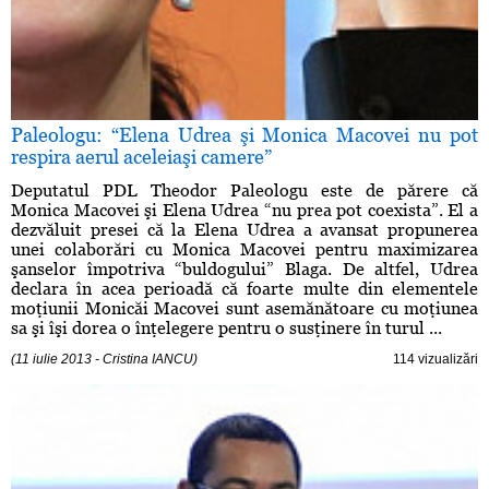
Paleologu: “Elena Udrea şi Monica Macovei nu pot
respira aerul aceleiaşi camere”
Deputatul PDL Theodor Paleologu este de părere că
Monica Macovei şi Elena Udrea “nu prea pot coexista”. El a
dezvăluit presei că la Elena Udrea a avansat propunerea
unei colaborări cu Monica Macovei pentru maximizarea
şanselor împotriva “buldogului” Blaga. De altfel, Udrea
declara în acea perioadă că foarte multe din elementele
moţiunii Monicăi Macovei sunt asemănătoare cu moţiunea
sa şi îşi dorea o înţelegere pentru o susţinere în turul ...
(11 iulie 2013 - Cristina IANCU)
114 vizualizări