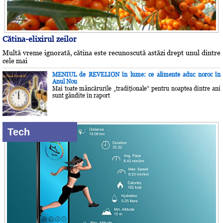
Cătina-elixirul zeilor
Multă vreme ignorată, cătina este recunoscută astăzi drept unul dintre
cele mai
MENIUL de REVELION în lume: ce alimente aduc noroc în
Anul Nou
Mai toate mâncărurile „tradiţionale” pentru noaptea dintre ani
sunt gândite în raport
Tech