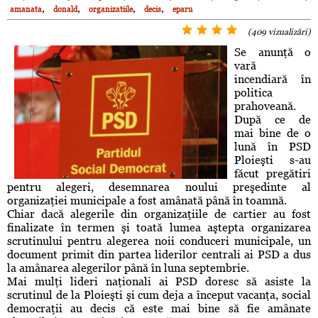
,
,
,
,
amanata
donald
organizatiile
decis
eparu
(409 vizualizări)
Se anunţă o
vară
incendiară în
politica
prahoveană.
După ce de
mai bine de o
lună în PSD
Ploieşti s-au
făcut pregătiri
pentru alegeri, desemnarea noului preşedinte al
organizaţiei municipale a fost amânată până în toamnă.
Chiar dacă alegerile din organizaţiile de cartier au fost
finalizate în termen şi toată lumea aştepta organizarea
scrutinului pentru alegerea noii conduceri municipale, un
document primit din partea liderilor centrali ai PSD a dus
la amânarea alegerilor până în luna septembrie.
Mai mulţi lideri naţionali ai PSD doresc să asiste la
scrutinul de la Ploieşti şi cum deja a început vacanţa, social
democraţii au decis că este mai bine să fie amânate