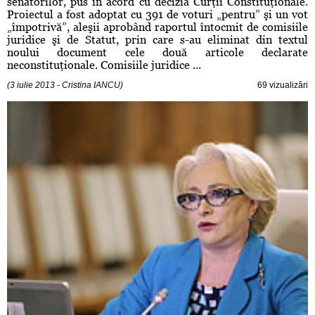
senatorilor, pus în acord cu decizia Curţii Constituţionale.
Proiectul a fost adoptat cu 391 de voturi „pentru” şi un vot
„împotrivă”, aleşii aprobând raportul întocmit de comisiile
juridice şi de Statut, prin care s-au eliminat din textul
noului document cele două articole declarate
neconstituţionale. Comisiile juridice ...
(3 iulie 2013 - Cristina IANCU)
69 vizualizări