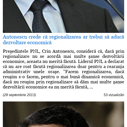
Antonescu crede că regionalizarea ar trebui să aducă
dezvoltare economică
Preşedintele PNL, Crin Antonescu, consideră că, dacă prin
regionalizare nu se acordă mai multe şanse dezvoltării
economice, aceasta nu merită făcută. Liderul PNL a declarat
că nu are rost făcută regionalizarea doar pentru a rearanja
administrativ unele oraşe. "Facem regionalizarea, dacă
reuşim s-o facem, pentru o mai bună dinamică economică,
dacă nu reuşim prin regionalizare să dăm mai multe şanse
dezvoltării economice ea nu merită făcută, ...
(28 septembrie 2013)
53 vizualizări