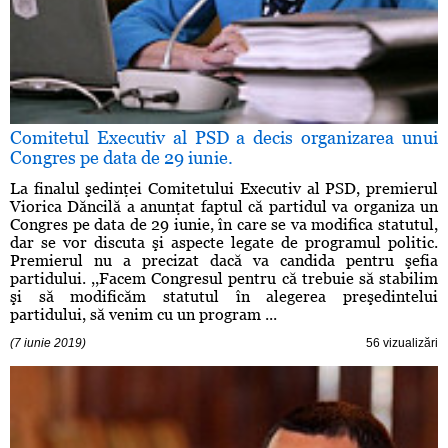
Comitetul Executiv al PSD a decis organizarea unui
Congres pe data de 29 iunie.
La finalul şedinţei Comitetului Executiv al PSD, premierul
Viorica Dăncilă a anunţat faptul că partidul va organiza un
Congres pe data de 29 iunie, în care se va modifica statutul,
dar se vor discuta şi aspecte legate de programul politic.
Premierul nu a precizat dacă va candida pentru şefia
partidului. ,,Facem Congresul pentru că trebuie să stabilim
şi să modificăm statutul în alegerea preşedintelui
partidului, să venim cu un program ...
(7 iunie 2019)
56 vizualizări