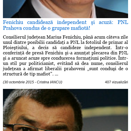
Fenichiu candidează independent şi acuză: PNL
Prahova condus de o grupare mafiotă!
Consilierul judeţean Marius Fenichiu, până acum câteva zile
unul dintre posibilii candidaţi a PNL la fotoliul de primar al
Ploieştiului, a decis să candideze independent. Într-o
conferinţă de presă Fenichiu şi-a anunţat plecarea din PNL
şi a aruncat acuze spre conducerea formaţiuni politice. Într-
un stil pur politicianist, evitând să dea nume, consilierul
judeţean a afirmat liberalii prahoveni „sunt conduşi de o
structură de tip mafiot". ...
(30 octombrie 2015 - Cristina IANCU)
407 vizualizări