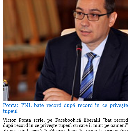
Ponta: PNL bate record după record în ce priveşte
tupeul
Victor Ponta scrie, pe Facebook,că liberalii "bat record
după record în ce priveşte tupeul cu care îi mint pe oameni"
atunci când acuză încălcarea legii în privinţa organizării