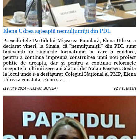
Elena Udrea aşteaptă nemulţumiţii din PDL
Preşedintele Partidului Mişcarea Populară, Elena Udrea, a
declarat vineri, la Sinaia, că “nemulţumiţii” din PDL sunt
bineveniţi în rândurile formaţiunii pe care o conduce,
pentru a continua împreună construirea unui nou proiect
politic de dreapta, dar şi pentru a continua reformele
începute în ultimii zece ani alături de Traian Băsescu. Sosită
la locul unde s-a desfăşurat Colegiul Naţional al PMP, Elena
Udrea a constatat că nu s-a ...
(19 iulie 2014 - Răzvan BUNEA)
92 vizualizări