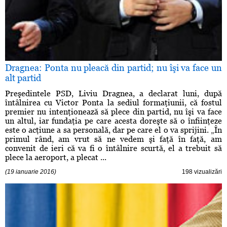
Dragnea: Ponta nu pleacă din partid; nu îşi va face un
alt partid
Preşedintele PSD, Liviu Dragnea, a declarat luni, după
întâlnirea cu Victor Ponta la sediul formaţiunii, că fostul
premier nu intenţionează să plece din partid, nu îşi va face
un altul, iar fundaţia pe care acesta doreşte să o înfiinţeze
este o acţiune a sa personală, dar pe care el o va sprijini. „În
primul rând, am vrut să ne vedem şi faţă în faţă, am
convenit de ieri că va fi o întâlnire scurtă, el a trebuit să
plece la aeroport, a plecat ...
(19 ianuarie 2016)
198 vizualizări