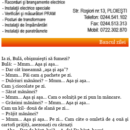
Bancul zilei
Ia zi, Bulă, obişnuieşti să fumezi?
Bulă: – Mmm… Aşa şi aşa…
– Dar cât înseamnă „aşa şi aşa”?
– Mmm… Păi cam 4 pachete pe zi.
– Dulciuri mănânci? – Mmm… Aşa şi aşa…
Cam 5 ciocolate pe zi.
– Sărat mănânci?
– Mmm… Aşa şi aşa… Cam o solniţă pe zi pun în mâncare.
– Grăsimi mănânci? – Mmm… Aşa şi aşa…
Cam un kil- două de slană pe zi…
– Prăjit mănânci?
– Mmm… Aşa şi aşa… Pe zi… Cam câte o omletă de 4 ouă şi
cartofi prăjiţi, asezonaţi cu cârnaţi