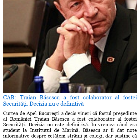
CAB: Traian Băsescu a fost colaborator al fostei
Securităţi. Decizia nu e definitivă
Curtea de Apel Bucureşti a decis vineri că fostul preşedinte
al României Traian Băsescu a fost colaborator al fostei
Securităţi. Decizia nu este definitivă. În vremea când era
student la Institutul de Marină, Băsescu ar fi dat note
informative despre cetăţeni străini şi colegi, dar susţine că