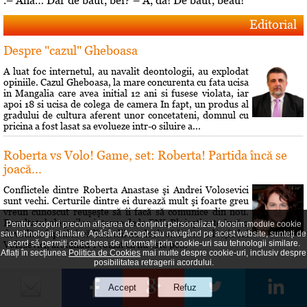
.– Aha… Dar de băut, bei? – A, da! De băut, beau!
Editorial
Despre "cazul" Gheboasa
A luat foc internetul, au navalit deontologii, au explodat
opiniile. Cazul Gheboasa, la mare concurenta cu fata ucisa
in Mangalia care avea initial 12 ani si fusese violata, iar
apoi 18 si ucisa de colega de camera In fapt, un produs al
gradului de cultura aferent unor concetateni, domnul cu
pricina a fost lasat sa evolueze intr-o siluire a...
Roberta vs Volo! Game, set: Roberta! Partida încă se
joacă...
Conflictele dintre Roberta Anastase şi Andrei Volosevici
sunt vechi. Certurile dintre ei durează mult şi foarte greu
vreun cunoscut reuşeşte să îi facă să comunice din nou.
Rezultatul alegerilor interne de la PNL Ploieşti este încă o
Pentru scopuri precum afișarea de conținut personalizat, folosim module cookie
dovadă a faptului că liberalii au dorit să îi dea o lecţie lui
sau tehnologii similare. Apăsând Accept sau navigând pe acest website, sunteți de
acord să permiți colectarea de informații prin cookie-uri sau tehnologii similare.
Volosevici, arâtându-i voalat că nu este pe...
Aflați în secțiunea
Politica de Cookies
mai multe despre cookie-uri, inclusiv despre
posibilitatea retragerii acordului.
Hai să îţi spun o poveste!
Prin 1951 Brâncusi a dorit să lase mostenire României
200 de lucrări si atelierul său parizian. Statul român a