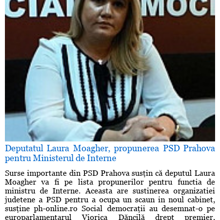
Deputatul Laura Moagher, propunerea PSD Prahova
pentru Ministerul de Interne
Surse importante din PSD Prahova susţin că deputul Laura
Moagher va fi pe lista propunerilor pentru functia de
ministru de Interne. Aceasta are sustinerea organizatiei
judetene a PSD pentru a ocupa un scaun in noul cabinet,
susţine ph-online.ro Social democraţii au desemnat-o pe
europarlamentarul Viorica Dăncilă drept premier,