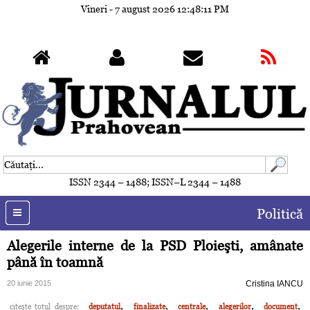
Vineri - 7 august 2026
12:48:14 PM
ISSN 2344 – 1488; ISSN–L 2344 – 1488
Politică
Alegerile interne de la PSD Ploieşti, amânate
până în toamnă
20 iunie 2015
Cristina IANCU
,
,
,
,
,
citeşte totul despre:
deputatul
finalizate
centrale
alegerilor
document