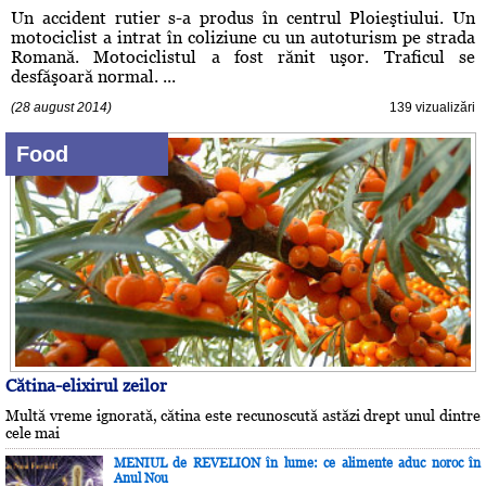
Un accident rutier s-a produs în centrul Ploieştiului. Un
motociclist a intrat în coliziune cu un autoturism pe strada
Romană. Motociclistul a fost rănit uşor. Traficul se
desfăşoară normal. ...
(28 august 2014)
139 vizualizări
Food
Cătina-elixirul zeilor
Multă vreme ignorată, cătina este recunoscută astăzi drept unul dintre
cele mai
MENIUL de REVELION în lume: ce alimente aduc noroc în
Anul Nou