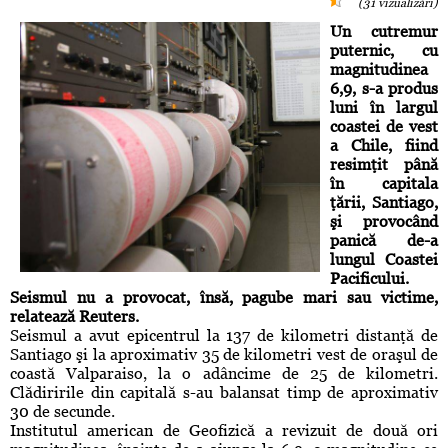
(31 vizualizări)
Un cutremur
puternic, cu
magnitudinea
6,9, s-a produs
luni în largul
coastei de vest
a Chile, fiind
resimţit până
în capitala
ţării, Santiago,
şi provocând
panică de-a
lungul Coastei
Pacificului.
Seismul nu a provocat, însă, pagube mari sau victime,
relatează Reuters.
Seismul a avut epicentrul la 137 de kilometri distanţă de
Santiago şi la aproximativ 35 de kilometri vest de oraşul de
coastă Valparaiso, la o adâncime de 25 de kilometri.
Clădiririle din capitală s-au balansat timp de aproximativ
30 de secunde.
Institutul american de Geofizică a revizuit de două ori