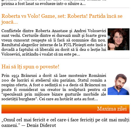
pricina a fost lasat sa evolueze intr-o siluire a...
Roberta vs Volo! Game, set: Roberta! Partida încă se
joacă...
Conflictele dintre Roberta Anastase şi Andrei Volosevici
sunt vechi. Certurile dintre ei durează mult şi foarte greu
vreun cunoscut reuşeşte să îi facă să comunice din nou.
Rezultatul alegerilor interne de la PNL Ploieşti este încă o
dovadă a faptului că liberalii au dorit să îi dea o lecţie lui
Volosevici, arâtându-i voalat că nu este pe...
Hai să îţi spun o poveste!
Prin 1951 Brâncusi a dorit să lase mostenire României
200 de lucrări si atelierul său parizian. Statul român a
respins oferta. A fost o sedinţă si s-a decis că Brâncusi nu
poate fi considerat un creator în sculptură pentru că
"speculează prin mijloace bizare gusturile morbide ale
societăţii burgheze". Cei care au hotărât asta au fost...
Maxima zilei
„Omul cel mai fericit e cel care-i face fericiţi pe cât mai mulţi
oameni.” — Denis Diderot