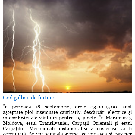
Cod galben de furtuni
În perioada 18 septembrie, orele 03.00-15.00, sunt
aşteptate ploi însemnate cantitativ, descărcări electrice şi
intensificări ale vântului pentru 19 judeţe. În Maramureş,
Moldova, estul Transilvaniei, Carpaţii Orientali şi estul
Carpaţilor Meridionali instabilitatea atmosferică va fi
accentuată. Se vor semnala averse, ce vor avea şi caracter