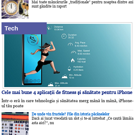
Mai toate mâncărurile „tradiţionale” pentru noaptea dintre ani
sunt gândite în raport
Tech
Cele mai bune 4 aplicaţii de fitness şi sănătate pentru iPhone
Într-o eră în care tehnologia și sănătatea merg mână în mână, iPhone-
ul tău poate
De unde vin fructele? File din istoria păcănelelor
Dacă ai jucat vreodată un slot și te-ai întrebat „Ce caută lămâia
asta aici?”, nu