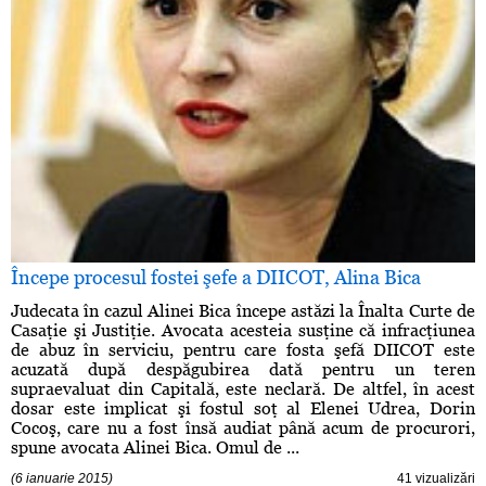
Începe procesul fostei şefe a DIICOT, Alina Bica
Judecata în cazul Alinei Bica începe astăzi la Înalta Curte de
Casaţie şi Justiţie. Avocata acesteia susţine că infracţiunea
de abuz în serviciu, pentru care fosta şefă DIICOT este
acuzată după despăgubirea dată pentru un teren
supraevaluat din Capitală, este neclară. De altfel, în acest
dosar este implicat şi fostul soţ al Elenei Udrea, Dorin
Cocoş, care nu a fost însă audiat până acum de procurori,
spune avocata Alinei Bica. Omul de ...
(6 ianuarie 2015)
41 vizualizări