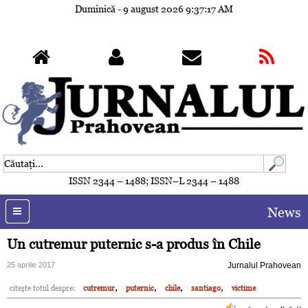
Duminică - 9 august 2026
9:37:20 AM
ISSN 2344 – 1488; ISSN–L 2344 – 1488
News
Un cutremur puternic s-a produs în Chile
25 aprilie 2017
Jurnalul Prahovean
,
,
,
,
citeşte totul despre:
cutremur
puternic
chile
santiago
victime