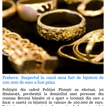
Prahova: Suspectul în cazul unui furt de bijuterii de
100.000 de euro a fost prins
Poliţiştii din cadrul Poliţiei Ploieşti au efectuat, joi
dimineaţă, percheziţii la domiciliul unei persoane din
comuna Berceni bănuite că a spart o locuinţă din care a
furat o casetă cu bijuterii în valoare de 100.000 de euro.