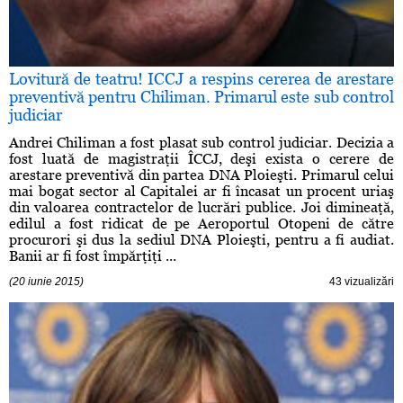
Lovitură de teatru! ICCJ a respins cererea de arestare
preventivă pentru Chiliman. Primarul este sub control
judiciar
Andrei Chiliman a fost plasat sub control judiciar. Decizia a
fost luată de magistraţii ÎCCJ, deşi exista o cerere de
arestare preventivă din partea DNA Ploieşti. Primarul celui
mai bogat sector al Capitalei ar fi încasat un procent uriaş
din valoarea contractelor de lucrări publice. Joi dimineaţă,
edilul a fost ridicat de pe Aeroportul Otopeni de către
procurori şi dus la sediul DNA Ploieşti, pentru a fi audiat.
Banii ar fi fost împărţiţi ...
(20 iunie 2015)
43 vizualizări