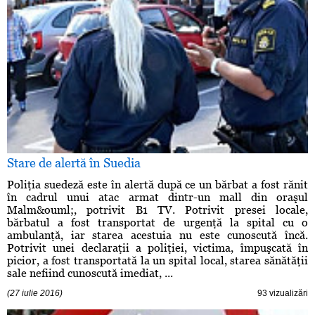
Stare de alertă în Suedia
Poliţia suedeză este în alertă după ce un bărbat a fost rănit
în cadrul unui atac armat dintr-un mall din oraşul
Malm&ouml;, potrivit B1 TV. Potrivit presei locale,
bărbatul a fost transportat de urgenţă la spital cu o
ambulanţă, iar starea acestuia nu este cunoscută încă.
Potrivit unei declaraţii a poliţiei, victima, împuşcată în
picior, a fost transportată la un spital local, starea sănătăţii
sale nefiind cunoscută imediat, ...
(27 iulie 2016)
93 vizualizări