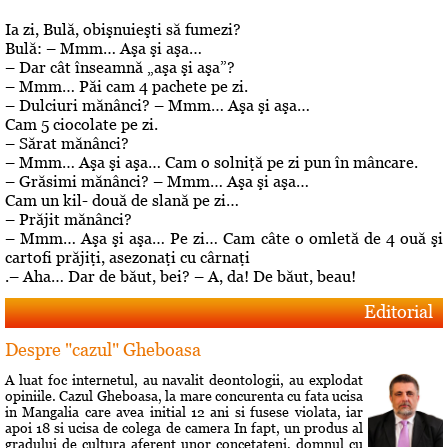
Ia zi, Bulă, obişnuieşti să fumezi?
Bulă: – Mmm… Aşa şi aşa…
– Dar cât înseamnă „aşa şi aşa”?
– Mmm… Păi cam 4 pachete pe zi.
– Dulciuri mănânci? – Mmm… Aşa şi aşa…
Cam 5 ciocolate pe zi.
– Sărat mănânci?
– Mmm… Aşa şi aşa… Cam o solniţă pe zi pun în mâncare.
– Grăsimi mănânci? – Mmm… Aşa şi aşa…
Cam un kil- două de slană pe zi…
– Prăjit mănânci?
– Mmm… Aşa şi aşa… Pe zi… Cam câte o omletă de 4 ouă şi
cartofi prăjiţi, asezonaţi cu cârnaţi
.– Aha… Dar de băut, bei? – A, da! De băut, beau!
Editorial
Despre "cazul" Gheboasa
A luat foc internetul, au navalit deontologii, au explodat
opiniile. Cazul Gheboasa, la mare concurenta cu fata ucisa
in Mangalia care avea initial 12 ani si fusese violata, iar
apoi 18 si ucisa de colega de camera In fapt, un produs al
gradului de cultura aferent unor concetateni, domnul cu