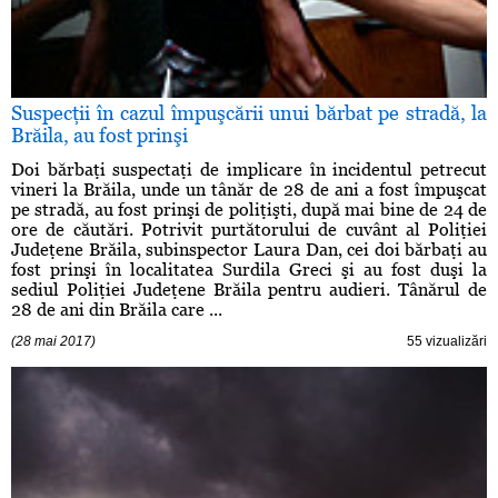
Suspecţii în cazul împuşcării unui bărbat pe stradă, la
Brăila, au fost prinşi
Doi bărbaţi suspectaţi de implicare în incidentul petrecut
vineri la Brăila, unde un tânăr de 28 de ani a fost împuşcat
pe stradă, au fost prinşi de poliţişti, după mai bine de 24 de
ore de căutări. Potrivit purtătorului de cuvânt al Poliţiei
Judeţene Brăila, subinspector Laura Dan, cei doi bărbaţi au
fost prinşi în localitatea Surdila Greci şi au fost duşi la
sediul Poliţiei Judeţene Brăila pentru audieri. Tânărul de
28 de ani din Brăila care ...
(28 mai 2017)
55 vizualizări