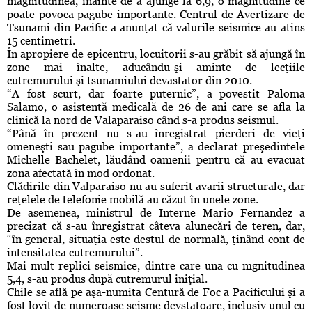
magnitudinea, înainte de a ajunge la 6,9, o magnitudine ce
poate povoca pagube importante. Centrul de Avertizare de
Tsunami din Pacific a anunţat că valurile seismice au atins
15 centimetri.
În apropiere de epicentru, locuitorii s-au grăbit să ajungă în
zone mai înalte, aducându-şi aminte de lecţiile
cutremurului şi tsunamiului devastator din 2010.
“A fost scurt, dar foarte puternic”, a povestit Paloma
Salamo, o asistentă medicală de 26 de ani care se afla la
clinică la nord de Valaparaiso când s-a produs seismul.
“Până în prezent nu s-au înregistrat pierderi de vieţi
omeneşti sau pagube importante”, a declarat preşedintele
Michelle Bachelet, lăudând oamenii pentru că au evacuat
zona afectată în mod ordonat.
Clădirile din Valparaiso nu au suferit avarii structurale, dar
reţelele de telefonie mobilă au căzut în unele zone.
De asemenea, ministrul de Interne Mario Fernandez a
precizat că s-au înregistrat câteva alunecări de teren, dar,
“în general, situaţia este destul de normală, ţinând cont de
intensitatea cutremurului”.
Mai mult replici seismice, dintre care una cu mgnitudinea
5,4, s-au produs după cutremurul iniţial.
Chile se află pe aşa-numita Centură de Foc a Pacificului şi a
fost lovit de numeroase seisme devstatoare, inclusiv unul cu