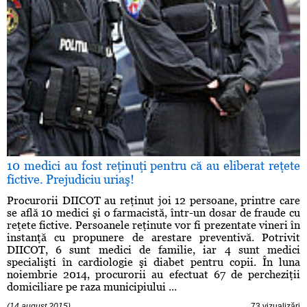
10 medici au fost reţinuţi pentru că au eliberat reţete
fictive. Prejudiciu uriaş!
Procurorii DIICOT au reţinut joi 12 persoane, printre care
se află 10 medici şi o farmacistă, într-un dosar de fraude cu
reţete fictive. Persoanele reţinute vor fi prezentate vineri în
instanţă cu propunere de arestare preventivă. Potrivit
DIICOT, 6 sunt medici de familie, iar 4 sunt medici
specialişti în cardiologie şi diabet pentru copii. În luna
noiembrie 2014, procurorii au efectuat 67 de percheziţii
domiciliare pe raza municipiului ...
(14 august 2015)
73 vizualizări