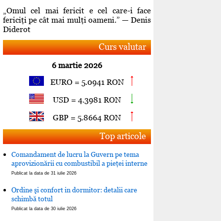
„Omul cel mai fericit e cel care-i face
fericiţi pe cât mai mulţi oameni.” — Denis
Diderot
Curs valutar
6 martie 2026
EURO = 5.0941 RON
USD = 4.3981 RON
GBP = 5.8664 RON
Top articole
Comandament de lucru la Guvern pe tema
aprovizionării cu combustibil a pieţei interne
Publicat la data de 31 iulie 2026
Ordine şi confort in dormitor: detalii care
schimbă totul
Publicat la data de 30 iulie 2026