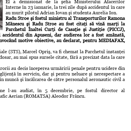
El a demisionat de la şefia Ministerului Afacerilor
Interne în 23 ianuarie, la trei zile după accidentul în care
au murit pilotul Adrian Iovan şi studenta Aurelia Ion.
Radu Stroe
şi fostul ministru al Transporturilor
Ramona
Mănescu
şi Radu Stroe au fost citaţi să vină marţi la
Parchetul Înaltei Curţi de Casaţie şi Justiţie (PICCJ),
d accidentul din Apuseni, dar audierea lor a fost amânată,
 invocând motive obiective, au declarat, pentru MEDIAFAX,
iale (STS), Marcel Opriş, va fi chemat la Parchetul instanţei
dosar, au mai spus sursele citate, fără a precizat data la care
rorii au decis începerea urmăririi penale pentru ucidere din
lijenţă în serviciu, dar şi pentru neluare şi nerespectare a
în muncă şi încălcarea de către personalul aeronautic civil a
eme l-au audiat, în 5 decembrie, pe fostul director al
Trafic Aerian (ROMATSA) Aleodor Frâncu.