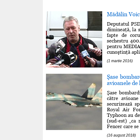
Mădălin Voicu
Deputatul PSD 
dimineaţă, la 
fapte de coru
sechestru 400.
pentru MEDIAF
cunoştinţă apli
(1 martie 2016)
Şase bombard
avioanele de 
Şase bombardi
către avioane
securizează s
Royal Air For
Typhoon au dec
(sud-est) „ca
Fencer care se a
(16 august 2018)