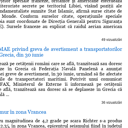
rţelor speciale franceze, britanice şi americane efectuează
iteroriste secrete pe teritoriul Libiei, vizând poziţii ale
undamentaliste sunnite Stat Islamic, afirmă surse citate de
 Monde. Conform surselor citate, operaţiunile speciale
bia sunt coordonate de Direcţia Generală pentru Siguranţa
). Sursele franceze au explicat că raidul aerian american
49 vizualizări
MAE privind greva de avertisment a transportatorilor
Grecia, din 30 iunie
ază pe cetăţenii români care se află, tranzitează sau doresc
eze în Grecia că Federaţia Navală Panelenă a anunţat
ei greve de avertisment, în 30 iunie, urmând să fie afectate
iile de transportatori maritimi. Potrivit unui comunicat
AX, Ministerul de Externe îi informează pe cetăţenii
 află, tranzitează sau doresc să se deplaseze în Grecia că
ă ...
36 vizualizări
emur în zona Vrancea
u magnitudinea de 4,2 grade pe scara Richter s-a produs
02.35, în zona Vrancea, epicentrul seismului fiind în judeţul