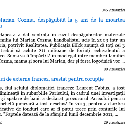
345 vizualizări
 Marian Cozma, despăgubită la 5 ani de la moartea
i
dapesta a dat sentinţa în cazul despăgubirilor materiale
familia lui Marian Cozma, handbalistul ucis în 2009 într-un
ia, potrivit Realitatea. Publicaţia Blikk anunţă că toţi cei 3
 trebui să achite 211 milioane de forinţi, echivalentul a
o. Suma va fi împărţită în mod egal între membrii familiei
ozma, mama şi sora lui Marian, dar şi fosta logodnică vor ...
80 vizualizări
lui de externe francez, arestat pentru corupţie
 fiul şefului diplomaţiei franceze Laurent Fabius, a fost
imineaţă în suburbiile Parisului, în cadrul unei investigaţii
ă şi spălare de bani, a declarat procurorul Parisului pentru
anchetă judiciară a fost deschisă în 2013, pentru a clarifica
icative de fonduri care ar fi putut trece prin conturile lui
"Faptele datează de la sfârşitul lunii decembrie 2011, ...
5)
29 vizualizări