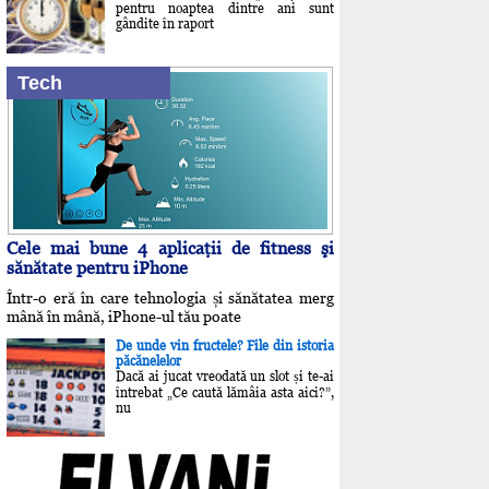
pentru noaptea dintre ani sunt
gândite în raport
Tech
Cele mai bune 4 aplicaţii de fitness şi
sănătate pentru iPhone
Într-o eră în care tehnologia și sănătatea merg
mână în mână, iPhone-ul tău poate
De unde vin fructele? File din istoria
păcănelelor
Dacă ai jucat vreodată un slot și te-ai
întrebat „Ce caută lămâia asta aici?”,
nu