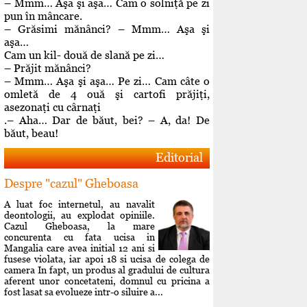
– Mmm… Aşa şi aşa… Cam o solniţă pe zi
pun în mâncare.
– Grăsimi mănânci? – Mmm… Aşa şi
aşa…
Cam un kil- două de slană pe zi…
– Prăjit mănânci?
– Mmm… Aşa şi aşa… Pe zi… Cam câte o
omletă de 4 ouă şi cartofi prăjiţi,
asezonaţi cu cârnaţi
.– Aha… Dar de băut, bei? – A, da! De
băut, beau!
Editorial
Despre "cazul" Gheboasa
A luat foc internetul, au navalit
deontologii, au explodat opiniile.
Cazul Gheboasa, la mare
concurenta cu fata ucisa in
Mangalia care avea initial 12 ani si
fusese violata, iar apoi 18 si ucisa de colega de
camera In fapt, un produs al gradului de cultura
aferent unor concetateni, domnul cu pricina a
fost lasat sa evolueze intr-o siluire a...