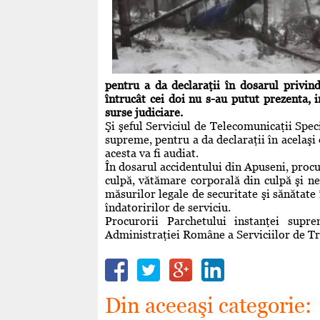
pentru a da declaraţii în dosarul privin
întrucât cei doi nu s-au putut prezenta,
surse judiciare.
Şi şeful Serviciul de Telecomunicaţii Spec
supreme, pentru a da declaraţii în acelaşi 
acesta va fi audiat.
În dosarul accidentului din Apuseni, procu
culpă, vătămare corporală din culpă şi neg
măsurilor legale de securitate şi sănătate 
îndatoririlor de serviciu.
Procurorii Parchetului instanţei supr
Administraţiei Române a Serviciilor de 
Din aceeaşi categorie: