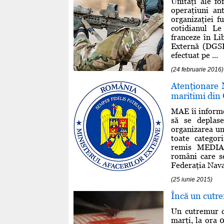
Unităţi ale fo
operaţiuni ant
organizaţiei f
cotidianul Le
franceze în Li
Externă (DGSE
efectuat pe ...
(24 februarie 2016)
Atenţionare 
maritimi din 
MAE îi informe
să se deplas
organizarea un
toate categor
remis MEDIAF
români care se
Federaţia Naval
(25 iunie 2015)
Încă un cutr
Un cutremur c
marţi, la ora 