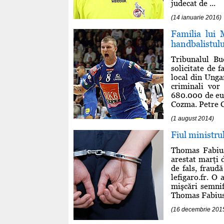
judecat de ...
(14 ianuarie 2016)
Familia lui
handbalistulu
Tribunalul Bu
solicitate de 
local din Ungar
criminali vor
680.000 de eur
Cozma. Petre C
(1 august 2014)
Fiul ministru
Thomas Fabius,
arestat marţi d
de fals, fraud
lefigaro.fr. O 
mişcări semnif
Thomas Fabius. 
(16 decembrie 201