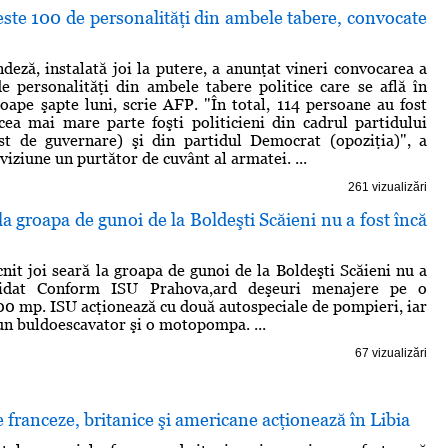
ste 100 de personalităţi din ambele tabere, convocate
deză, instalată joi la putere, a anunţat vineri convocarea a
e personalităţi din ambele tabere politice care se află în
roape şapte luni, scrie AFP. "În total, 114 persoane au fost
cea mai mare parte foşti politicieni din cadrul partidului
st de guvernare) şi din partidul Democrat (opoziţia)", a
eviziune un purtător de cuvânt al armatei. ...
261 vizualizări
la groapa de gunoi de la Boldeşti Scăieni nu a fost încă
cnit joi seară la groapa de gunoi de la Boldeşti Scăieni nu a
chidat Conform ISU Prahova,ard deşeuri menajere pe o
00 mp. ISU acţionează cu două autospeciale de pompieri, iar
un buldoescavator şi o motopompa. ...
67 vizualizări
e franceze, britanice şi americane acţionează în Libia