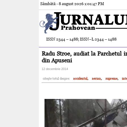
Sâmbătă - 8 august 2026
1:01:49 PM
ISSN 2344 – 1488; ISSN–L 2344 – 1488
Radu Stroe, audiat la Parchetul i
din Apuseni
12 decembrie 2014
,
,
,
citeşte totul despre:
accidentul
aerian
supreme
int