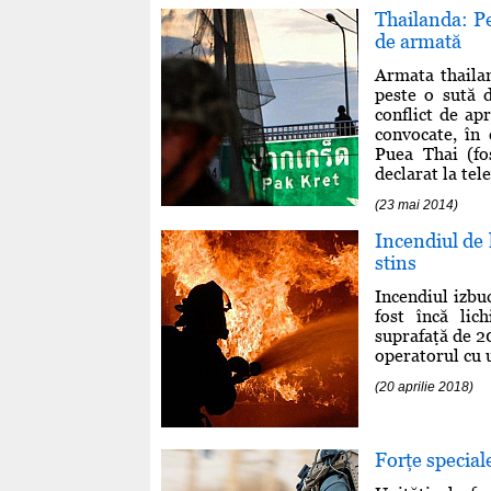
Thailanda: Pe
de armată
Armata thailan
peste o sută d
conflict de ap
convocate, în 
Puea Thai (fo
declarat la tel
(23 mai 2014)
Incendiul de 
stins
Incendiul izbu
fost încă li
suprafaţă de 2
operatorul cu 
(20 aprilie 2018)
Forţe special