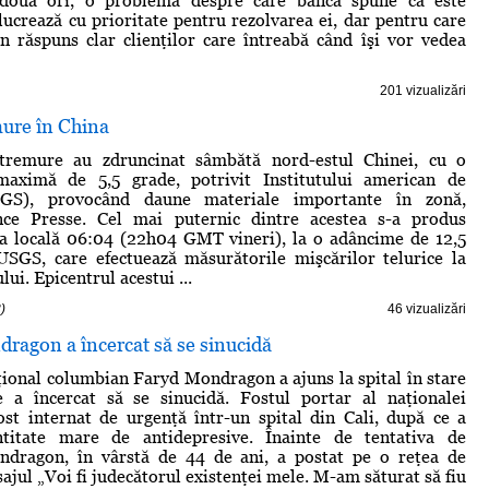
 două ori, o problemă despre care banca spune că este
 lucrează cu prioritate pentru rezolvarea ei, dar pentru care
 răspuns clar clienţilor care întreabă când îşi vor vedea
201 vizualizări
mure în China
tremure au zdruncinat sâmbătă nord-estul Chinei, cu o
aximă de 5,5 grade, potrivit Institutului american de
SGS), provocând daune materiale importante în zonă,
nce Presse. Cel mai puternic dintre acestea s-a produs
ra locală 06:04 (22h04 GMT vineri), la o adâncime de 12,5
SGS, care efectuează măsurătorile mişcărilor telurice la
i. Epicentrul acestui ...
)
46 vizualizări
ragon a încercat să se sinucidă
ţional columbian Faryd Mondragon a ajuns la spital în stare
 a încercat să se sinucidă. Fostul portar al naţionalei
st internat de urgenţă într-un spital din Cali, după ce a
ntitate mare de antidepresive. Înainte de tentativa de
ndragon, în vârstă de 44 de ani, a postat pe o reţea de
ajul „Voi fi judecătorul existenţei mele. M-am săturat să fiu