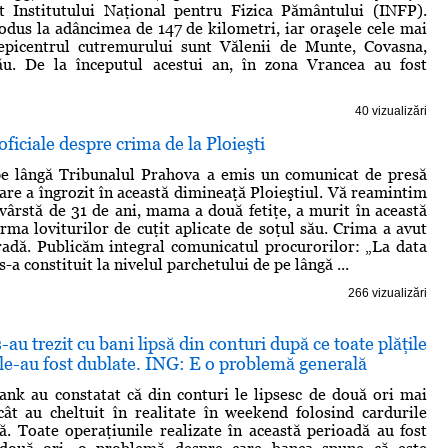
it Institutului Naţional pentru Fizica Pământului (INFP).
odus la adâncimea de 147 de kilometri, iar oraşele cele mai
epicentrul cutremurului sunt Vălenii de Munte, Covasna,
ău. De la începutul acestui an, în zona Vrancea au fost
40 vizualizări
ficiale despre crima de la Ploieşti
pe lângă Tribunalul Prahova a emis un comunicat de presă
are a îngrozit în această dimineaţă Ploieştiul. Vă reamintim
 vârstă de 31 de ani, mama a două fetiţe, a murit în această
rma loviturilor de cuţit aplicate de soţul său. Crima a avut
tradă. Publicăm integral comunicatul procurorilor: „La data
-a constituit la nivelul parchetului de pe lângă ...
266 vizualizări
-au trezit cu bani lipsă din conturi după ce toate plăţile
le-au fost dublate. ING: E o problemă generală
ank au constatat că din conturi le lipsesc de două ori mai
ât au cheltuit în realitate în weekend folosind cardurile
. Toate operaţiunile realizate în această perioadă au fost