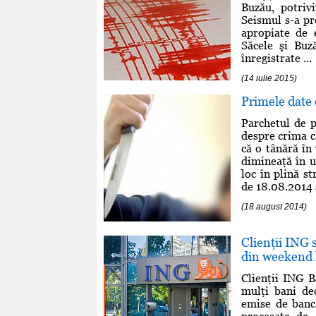
Buzău, potriv
Seismul s-a pr
apropiate de 
Săcele şi Buz
înregistrate ...
(14 iulie 2015)
Primele date o
Parchetul de 
despre crima c
că o tânără în
dimineaţă în u
loc în plină s
de 18.08.2014 s
(18 august 2014)
Clienţii ING s
din weekend 
Clienţii ING B
mulţi bani dec
emise de bancă