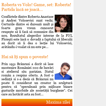
Roberta vs Volo! Game, set: Roberta!
Partida încă se joacă...
Conflictele dintre Roberta Anastase
şi Andrei Volosevici sunt vechi.
Certurile dintre ei durează mult şi
foarte greu vreun cunoscut
reuşeşte să îi facă să comunice din
nou. Rezultatul alegerilor interne de la PNL
Ploieşti este încă o dovadă a faptului că liberalii
au dorit să îi dea o lecţie lui Volosevici,
arâtându-i voalat că nu este pe...
Hai să îţi spun o poveste!
Prin 1951 Brâncusi a dorit să lase
mostenire României 200 de lucrări
si atelierul său parizian. Statul
român a respins oferta. A fost o
sedinţă si s-a decis că Brâncusi nu
poate fi considerat un creator în sculptură
pentru că "speculează prin mijloace bizare
gusturile morbide ale societăţii burgheze". Cei
care au hotărât asta au fost...
Maxima zilei