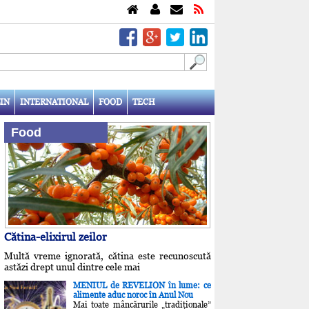
IN
INTERNATIONAL
FOOD
TECH
Food
Cătina-elixirul zeilor
Multă vreme ignorată, cătina este recunoscută
astăzi drept unul dintre cele mai
MENIUL de REVELION în lume: ce
alimente aduc noroc în Anul Nou
Mai toate mâncărurile „tradiţionale”