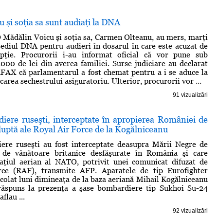
 şi soţia sa sunt audiaţi la DNA
Mădălin Voicu şi soţia sa, Carmen Olteanu, au mers, marţi
sediul DNA pentru audieri în dosarul în care este acuzat de
pţie. Procurorii i-au informat oficial că vor pune sub
000 de lei din averea familiei. Surse judiciare au declarat
AX că parlamentarul a fost chemat pentru a i se aduce la
carea sechestrului asiguratoriu. Ulterior, procurorii vor ...
91 vizualizări
iere ruseşti, interceptate în apropierea României de
luptă ale Royal Air Force de la Kogălniceanu
ere ruseşti au fost interceptate deasupra Mării Negre de
 de vânătoare britanice desfăşurate în România şi care
paţiul aerian al NATO, potrivit unei comunicat difuzat de
ce (RAF), transmite AFP. Aparatele de tip Eurofighter
olat luni dimineaţa de la baza aeriană Mihail Kogălniceanu
 răspuns la prezenţa a şase bombardiere tip Sukhoi Su-24
flau ...
92 vizualizări