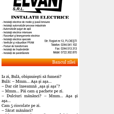
Bancul zilei
Ia zi, Bulă, obişnuieşti să fumezi?
Bulă: – Mmm… Aşa şi aşa…
– Dar cât înseamnă „aşa şi aşa”?
– Mmm… Păi cam 4 pachete pe zi.
– Dulciuri mănânci? – Mmm… Aşa şi
aşa…
Cam 5 ciocolate pe zi.
– Sărat mănânci?