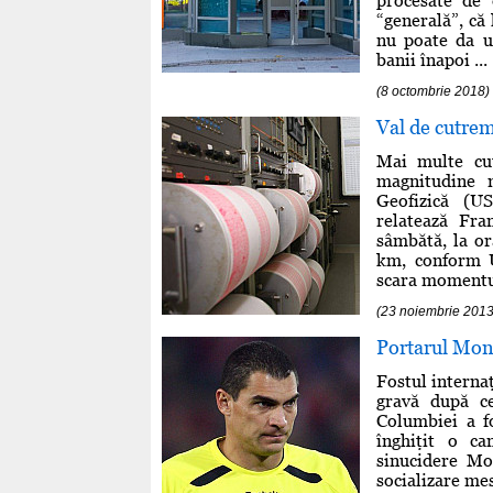
procesate de
“generală”, că
nu poate da un
banii înapoi ...
(8 octombrie 2018)
Val de cutre
Mai multe cu
magnitudine m
Geofizică (U
relatează Fra
sâmbătă, la o
km, conform U
scara momentulu
(23 noiembrie 2013
Portarul Mond
Fostul interna
gravă după ce
Columbiei a fo
înghiţit o ca
sinucidere Mo
socializare mes