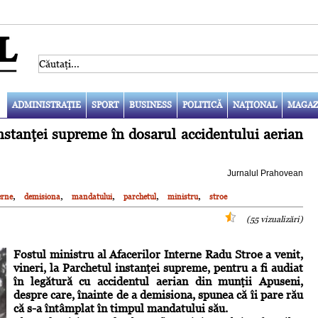
ADMINISTRAŢIE
SPORT
BUSINESS
POLITICĂ
NAŢIONAL
MAGAZ
nstanţei supreme în dosarul accidentului aerian
Jurnalul Prahovean
,
,
,
,
,
erne
demisiona
mandatului
parchetul
ministru
stroe
(55 vizualizări)
Fostul ministru al Afacerilor Interne Radu Stroe a venit,
vineri, la Parchetul instanţei supreme, pentru a fi audiat
în legătură cu accidentul aerian din munţii Apuseni,
despre care, înainte de a demisiona, spunea că îi pare rău
că s-a întâmplat în timpul mandatului său.