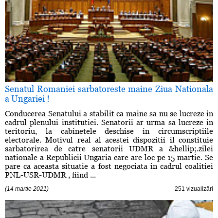
Senatul Romaniei sarbatoreste maine Ziua Nationala
a Ungariei !
Conducerea Senatului a stabilit ca maine sa nu se lucreze in
cadrul plenului institutiei. Senatorii ar urma sa lucreze in
teritoriu, la cabinetele deschise in circumscriptiile
electorale. Motivul real al acestei dispozitii il constituie
sarbatorirea de catre senatorii UDMR a &hellip;.zilei
nationale a Republicii Ungaria care are loc pe 15 martie. Se
pare ca aceasta situatie a fost negociata in cadrul coalitiei
PNL-USR-UDMR , fiind ...
(14 martie 2021)
251 vizualizări