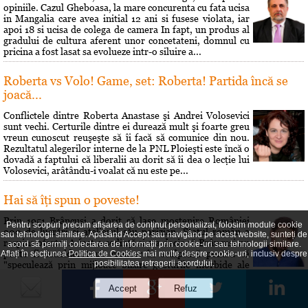
opiniile. Cazul Gheboasa, la mare concurenta cu fata ucisa
in Mangalia care avea initial 12 ani si fusese violata, iar
apoi 18 si ucisa de colega de camera In fapt, un produs al
gradului de cultura aferent unor concetateni, domnul cu
pricina a fost lasat sa evolueze intr-o siluire a...
Roberta vs Volo! Game, set: Roberta! Partida încă se
joacă...
Conflictele dintre Roberta Anastase şi Andrei Volosevici
sunt vechi. Certurile dintre ei durează mult şi foarte greu
vreun cunoscut reuşeşte să îi facă să comunice din nou.
Rezultatul alegerilor interne de la PNL Ploieşti este încă o
dovadă a faptului că liberalii au dorit să îi dea o lecţie lui
Volosevici, arâtându-i voalat că nu este pe...
Hai să îţi spun o poveste!
Prin 1951 Brâncusi a dorit să lase mostenire României
Pentru scopuri precum afișarea de conținut personalizat, folosim module cookie
200 de lucrări si atelierul său parizian. Statul român a
sau tehnologii similare. Apăsând Accept sau navigând pe acest website, sunteți de
respins oferta. A fost o sedinţă si s-a decis că Brâncusi nu
acord să permiți colectarea de informații prin cookie-uri sau tehnologii similare.
poate fi considerat un creator în sculptură pentru că
Aflați în secțiunea
Politica de Cookies
mai multe despre cookie-uri, inclusiv despre
posibilitatea retragerii acordului.
"speculează prin mijloace bizare gusturile morbide ale
societăţii burgheze". Cei care au hotărât asta au fost...
Maxima zilei