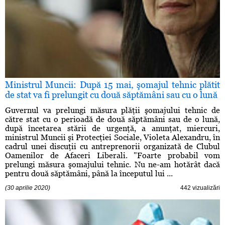
Ministrul Muncii: După 15 mai, şomajul tehnic plătit
de stat va fi prelungit cu două săptămâni sau cu o lună
Guvernul va prelungi măsura plăţii şomajului tehnic de
către stat cu o perioadă de două săptămâni sau de o lună,
după încetarea stării de urgenţă, a anunţat, miercuri,
ministrul Muncii şi Protecţiei Sociale, Violeta Alexandru, în
cadrul unei discuţii cu antreprenorii organizată de Clubul
Oamenilor de Afaceri Liberali. "Foarte probabil vom
prelungi măsura şomajului tehnic. Nu ne-am hotărât dacă
pentru două săptămâni, până la începutul lui ...
(30 aprilie 2020)
442 vizualizări