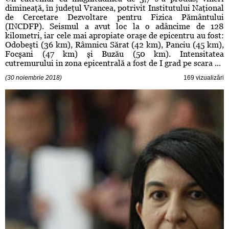
dimineaţă, în judeţul Vrancea, potrivit Institutului Naţional
de Cercetare Dezvoltare pentru Fizica Pământului
(INCDFP). Seismul a avut loc la o adâncime de 128
kilometri, iar cele mai apropiate oraşe de epicentru au fost:
Odobeşti (36 km), Râmnicu Sărat (42 km), Panciu (45 km),
Focşani (47 km) şi Buzău (50 km). Intensitatea
cutremurului in zona epicentrală a fost de I grad pe scara ...
(30 noiembrie 2018)
169 vizualizări