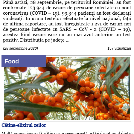
Până astăzi, 28 septembrie, pe teritoriul României, au fost
confirmate 123.944 de cazuri de persoane infectate cu noul
coronavirus (COVID – 19). 99.344 pacienţi au fost declaraţi
vindecaţi. În urma testelor efectuate la nivel naţional, faţă
de ultima raportare, au fost înregistrate 1.271 de cazuri noi
de persoane infectate cu SARS – CoV - 2 (COVID – 19),
acestea fiind cazuri care nu au mai avut anterior un test
pozitiv. Distribuţia pe judeţe ...
(28 septembrie 2020)
157 vizualizări
Food
Cătina-elixirul zeilor
Multă vreme ignorată, cătina este recunoscută astăzi drept unul dintre