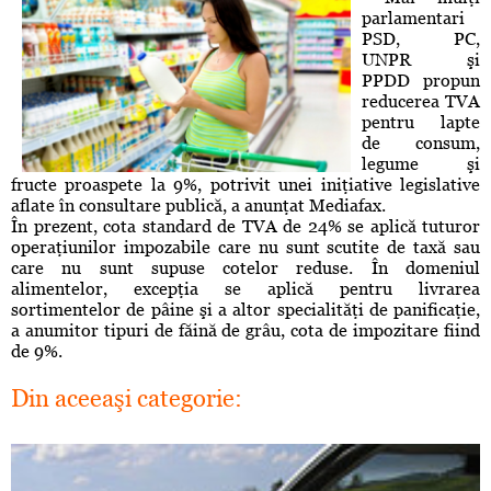
parlamentari
PSD, PC,
UNPR şi
PPDD propun
reducerea TVA
pentru lapte
de consum,
legume şi
fructe proaspete la 9%, potrivit unei iniţiative legislative
aflate în consultare publică, a anunţat Mediafax.
În prezent, cota standard de TVA de 24% se aplică tuturor
operaţiunilor impozabile care nu sunt scutite de taxă sau
care nu sunt supuse cotelor reduse. În domeniul
alimentelor, excepţia se aplică pentru livrarea
sortimentelor de pâine şi a altor specialităţi de panificaţie,
a anumitor tipuri de făină de grâu, cota de impozitare fiind
de 9%.
Din aceeaşi categorie: