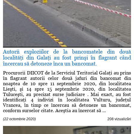
Autorii exploziilor de la bancomatele din două
localităţi din Galaţi au fost prinşi în flagrant când
încercau să detoneze înca un bancomat.
Procurorii DIICOT de la Serviciul Teritorial Galaţi au prins
în flagrant autorii celor două jafuri din bancomat din
noaptea de 10 spre 11 septembrie 2020, din localitatea
Lieşti, şi 14 spre 15 septembrie 2020, din localitatea
Tuluceşti, au precizat surse judiciare . Mai exact, au fost
identificaţi 4 indivizi în localitatea Vulturu, judeţul
Vrancea, în timp ce încercau să detoneze un bancomat,
conform surselor citate. Aceştia au încercat să ...
(22 octombrie 2020)
208 vizualizări