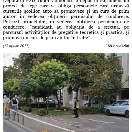
Deputatul PSD Tudor Ciuhodaru a depus în Parlament un
proiect de lege care va obliga persoanele care urmează
cursurile şcolilor auto să promoveze şi un curs de prim
ajutor în vederea obţinerii permisului de conducere.
Potrivit proiectului, în vederea obţinerii permisului de
conducere, "candidaţii au obligaţia de a efectua, pe
parcursul activităţilor de pregătire teoretică şi practică, şi
promova un curs de prim ajutor în trafic". ...
(13 aprilie 2017)
168 vizualizări