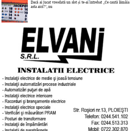
Dacă ai jucat vreodată un slot și te-ai întrebat „Ce caută lămâia
asta aici?”, nu