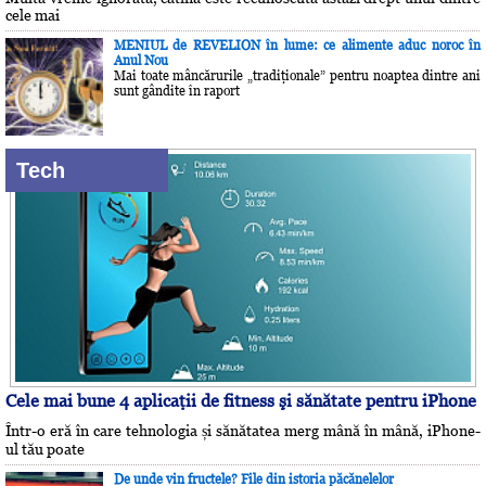
cele mai
MENIUL de REVELION în lume: ce alimente aduc noroc în
Anul Nou
Mai toate mâncărurile „tradiţionale” pentru noaptea dintre ani
sunt gândite în raport
Tech
Cele mai bune 4 aplicaţii de fitness şi sănătate pentru iPhone
Într-o eră în care tehnologia și sănătatea merg mână în mână, iPhone-
ul tău poate
De unde vin fructele? File din istoria păcănelelor