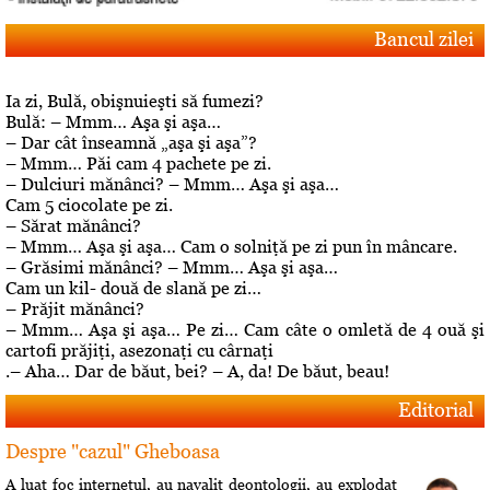
Bancul zilei
Ia zi, Bulă, obişnuieşti să fumezi?
Bulă: – Mmm… Aşa şi aşa…
– Dar cât înseamnă „aşa şi aşa”?
– Mmm… Păi cam 4 pachete pe zi.
– Dulciuri mănânci? – Mmm… Aşa şi aşa…
Cam 5 ciocolate pe zi.
– Sărat mănânci?
– Mmm… Aşa şi aşa… Cam o solniţă pe zi pun în mâncare.
– Grăsimi mănânci? – Mmm… Aşa şi aşa…
Cam un kil- două de slană pe zi…
– Prăjit mănânci?
– Mmm… Aşa şi aşa… Pe zi… Cam câte o omletă de 4 ouă şi
cartofi prăjiţi, asezonaţi cu cârnaţi
.– Aha… Dar de băut, bei? – A, da! De băut, beau!
Editorial
Despre "cazul" Gheboasa
A luat foc internetul, au navalit deontologii, au explodat