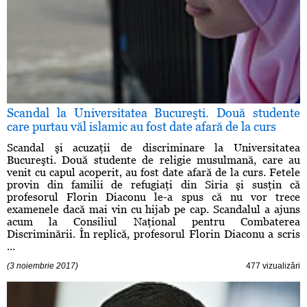
Scandal la Universitatea Bucureşti. Două studente
care purtau văl islamic au fost date afară de la curs
Scandal şi acuzaţii de discriminare la Universitatea
Bucureşti. Două studente de religie musulmană, care au
venit cu capul acoperit, au fost date afară de la curs. Fetele
provin din familii de refugiaţi din Siria şi susţin că
profesorul Florin Diaconu le-a spus că nu vor trece
examenele dacă mai vin cu hijab pe cap. Scandalul a ajuns
acum la Consiliul Naţional pentru Combaterea
Discriminării. În replică, profesorul Florin Diaconu a scris
...
(3 noiembrie 2017)
477 vizualizări