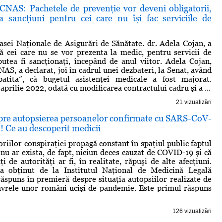
 CNAS: Pachetele de prevenţie vor deveni obligatorii,
 sancţiuni pentru cei care nu îşi fac serviciile de
asei Naţionale de Asigurări de Sănătate. dr. Adela Cojan, a
 că cei care nu se vor prezenta la medic, pentru servicii de
putea fi sancţionaţi, începând de anul viitor. Adela Cojan,
AS, a declarat, joi în cadrul unei dezbateri, la Senat, având
tita”, că bugetul asistenţei medicale a fost majorat.
aprilie 2022, odată cu modificarea contractului cadru şi a ...
21 vizualizări
pre autopsierea persoanelor confirmate cu SARS-CoV-
 Ce au descoperit medicii
oriilor conspiraţiei propagă constant în spaţiul public faptul
nu ar exista, de fapt, niciun deces cauzat de COVID-19 şi că
i de autorităţi ar fi, în realitate, răpuşi de alte afecţiuni.
obţinut de la Institutul Naţional de Medicină Legală
răspuns în premieră despre situaţia autopsiilor realizate de
avrele unor români ucişi de pandemie. Este primul răspuns
126 vizualizări