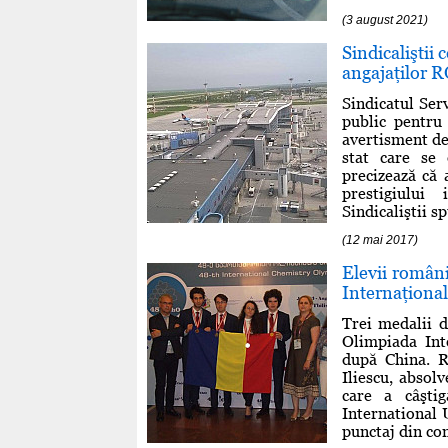
(3 august 2021)
Sindicaliştii
angajaţilor
Sindicatul Ser
public pentru 
avertisment de
stat care se 
precizează că 
prestigiului 
Sindicaliştii sp
(12 mai 2017)
Elevii români
Internaţiona
Trei medalii d
Olimpiada Int
după China. R
Iliescu, absol
care a câşti
International
punctaj din conc