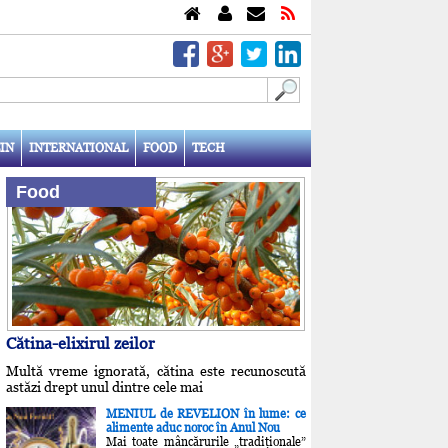
IN
INTERNATIONAL
FOOD
TECH
Food
Cătina-elixirul zeilor
Multă vreme ignorată, cătina este recunoscută
astăzi drept unul dintre cele mai
MENIUL de REVELION în lume: ce
alimente aduc noroc în Anul Nou
Mai toate mâncărurile „tradiţionale”