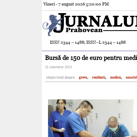
Vineri - 7 august 2026
5:20:02 PM
ISSN 2344 – 1488; ISSN–L 2344 – 1488
Bursă de 150 de euro pentru medic
11 noiembrie 2013
,
,
,
citeşte totul despre:
greva
rezidenti
medicii
sanata