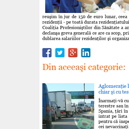
reuşim în jur de 150 de euro lunar, ceea
rezidenţii - pe toată durata rezidenţiatulu
Coaliţia Profesioniştilor din Sănătate a 
declanşa greva generală ce are ca scop, pri
dublarea salariilor rezidenţilor şi organiza
Din aceeaşi categorie:
Aglomeraţie l
chiar şi cu te
Înarmaţi-vă cu 
terestre sau în
Spania, ţări î
intrat pe list
pentru că inspe
cei nevaccinaţi