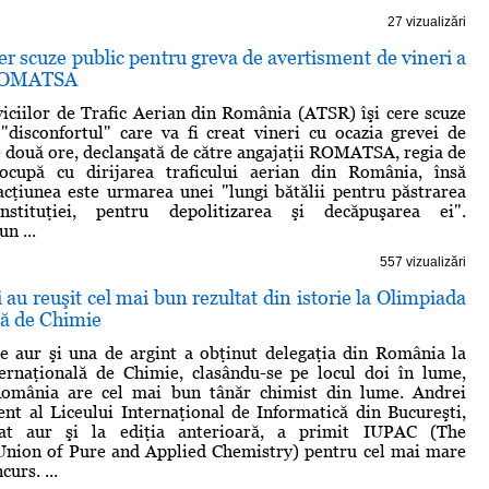
27 vizualizări
 cer scuze public pentru greva de avertisment de vineri a
 ROMATSA
viciilor de Trafic Aerian din România (ATSR) îşi cere scuze
"disconfortul" care va fi creat vineri cu ocazia grevei de
 două ore, declanşată de către angajaţii ROMATSA, regia de
ocupă cu dirijarea traficului aerian din România, însă
acţiunea este urmarea unei "lungi bătălii pentru păstrarea
instituţiei, pentru depolitizarea şi decăpuşarea ei".
un ...
557 vizualizări
 au reuşit cel mai bun rezultat din istorie la Olimpiada
lă de Chimie
e aur şi una de argint a obţinut delegaţia din România la
ernaţională de Chimie, clasându-se pe locul doi în lume,
omânia are cel mai bun tânăr chimist din lume. Andrei
vent al Liceului Internaţional de Informatică din Bucureşti,
gat aur şi la ediţia anterioară, a primit IUPAC (The
 Union of Pure and Applied Chemistry) pentru cel mai mare
urs. ...