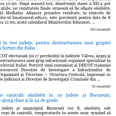
ora 12:00. După această oră, absolvenţii clasei a XII-a pot
ţiile, iar rezultatele finale urmează să fie afişate sâmbătă,
nţă Mediafax. Afişarea primelor rezultate, în centrele de
ite-ul bacalaureat.edu.ro, este prevăzută pentru data de 8
ora 12:00, arată calendarul Ministerului Educaţiei. ...
165 vizualizări
ii în trei judeţe, pentru destructurarea unei grupări
n furturi din Italia
OT efectuează joi 17 percheziţii în judeţele Vâlcea, Argeş şi
estructurarea unui grup infracţional organizat specializat în
eritoriul Italiei. Potrivit unui comunicat al DIICOT transmis
ocurorii Direcţiei de Investigare a Infracţiunilor de
 Organizată şi Terorism — Structura Centrală, împreună cu
ie judiciară ai Direcţiei de Investigaţii Criminale din ...
53 vizualizări
e caniculă sâmbătă în 19 judeţe şi Bucureşti,
 ajung chiar şi la 44 de grade
 judeţe şi municipiul Bucureşti vor fi, sâmbătă, sub
 roşu de caniculă, temperaturile în aceste zone urmând să