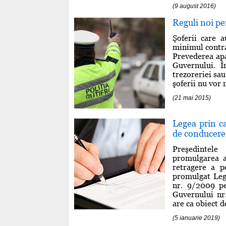
(9 august 2016)
Reguli noi pe
Şoferii care 
minimul contrav
Prevederea apa
Guvernului. Î
trezoreriei sau
şoferii nu vor m
(21 mai 2015)
Legea prin c
de conducere
Preşedintele
promulgarea a
retragere a p
promulgat Leg
nr. 9/2009 p
Guvernului nr
are ca obiect de
(5 ianuarie 2019)