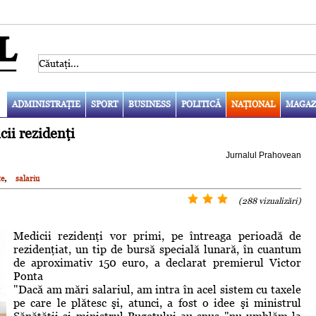
ADMINISTRAŢIE
SPORT
BUSINESS
POLITICĂ
NAŢIONAL
MAGAZ
ii rezidenţi
Jurnalul Prahovean
,
te
salariu
(288 vizualizări)
Medicii rezidenţi vor primi, pe întreaga perioadă de
rezidenţiat, un tip de bursă specială lunară, în cuantum
de aproximativ 150 euro, a declarat premierul Victor
Ponta
"Dacă am mări salariul, am intra în acel sistem cu taxele
pe care le plătesc şi, atunci, a fost o idee şi ministrul