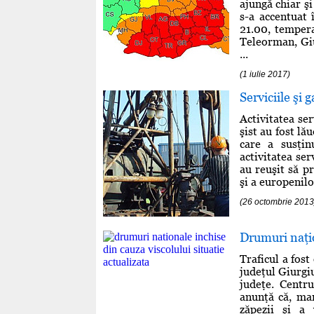
ajungă chiar şi
s-a accentuat 
21.00, tempera
Teleorman, Giur
...
(1 iulie 2017)
Serviciile şi 
Activitatea ser
şist au fost lă
care a susţin
activitatea ser
au reuşit să p
şi a europenilo
(26 octombrie 2013
Drumuri naţio
Traficul a fos
judeţul Giurgiu
judeţe. Centru
anunţă că, mar
zăpezii şi a 