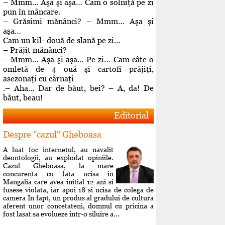
– Mmm… Aşa şi aşa… Cam o solniţă pe zi
pun în mâncare.
– Grăsimi mănânci? – Mmm… Aşa şi
aşa…
Cam un kil- două de slană pe zi…
– Prăjit mănânci?
– Mmm… Aşa şi aşa… Pe zi… Cam câte o
omletă de 4 ouă şi cartofi prăjiţi,
asezonaţi cu cârnaţi
.– Aha… Dar de băut, bei? – A, da! De
băut, beau!
Editorial
Despre "cazul" Gheboasa
A luat foc internetul, au navalit
deontologii, au explodat opiniile.
Cazul Gheboasa, la mare
concurenta cu fata ucisa in
Mangalia care avea initial 12 ani si
fusese violata, iar apoi 18 si ucisa de colega de
camera In fapt, un produs al gradului de cultura
aferent unor concetateni, domnul cu pricina a
fost lasat sa evolueze intr-o siluire a...