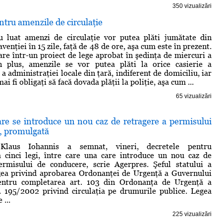
350 vizualizări
ntru amenzile de circulaţie
au luat amenzi de circulaţie vor putea plăti jumătate din
enţiei în 15 zile, faţă de 48 de ore, aşa cum este în prezent.
re într-un proiect de lege aprobat în şedinţa de miercuri a
n plus, amenzile se vor putea plăti la orice casierie a
 a administraţiei locale din ţară, indiferent de domiciliu, iar
ai fi obligaţi să facă dovada plăţii la poliţie, aşa cum ...
65 vizualizări
are se introduce un nou caz de retragere a permisului
, promulgată
 Klaus Iohannis a semnat, vineri, decretele pentru
 cinci legi, între care una care introduce un nou caz de
ermisului de conducere, scrie Agerpres. Şeful statului a
ea privind aprobarea Ordonanţei de Urgenţă a Guvernului
entru completarea art. 103 din Ordonanţa de Urgenţă a
. 195/2002 privind circulaţia pe drumurile publice. Legea
 ...
225 vizualizări