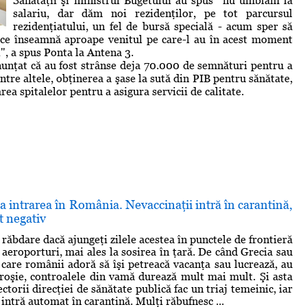
Sănătăţii şi ministrul Bugetului au spus "nu umblăm la
salariu, dar dăm noi rezidenţilor, pe tot parcursul
rezidenţiatului, un fel de bursă specială - acum sper să
 ce înseamnă aproape venitul pe care-l au în acest moment
i", a spus Ponta la Antena 3.
anunţat că au fost strânse deja 70.000 de semnături pentru a
ntre altele, obţinerea a şase la sută din PIB pentru sănătate,
rea spitalelor pentru a asigura servicii de calitate.
a intrarea în România. Nevaccinaţii intră în carantină,
st negativ
răbdare dacă ajungeţi zilele acestea în punctele de frontieră
 aeroporturi, mai ales la sosirea în ţară. De când Grecia sau
n care românii adoră să îşi petreacă vacanţa sau lucrează, au
a roşie, controalele din vamă durează mult mai mult. Şi asta
ctorii direcţiei de sănătate publică fac un triaj temeinic, iar
 intră automat în carantină. Mulţi răbufnesc ...