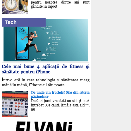
pentru noaptea dintre ani sunt
gândite în raport
Tech
Cele mai bune 4 aplicaţii de fitness şi
sănătate pentru iPhone
Într-o eră în care tehnologia și sănătatea merg
mână în mână, iPhone-ul tău poate
De unde vin fructele? File din istoria
păcănelelor
Dacă ai jucat vreodată un slot și te-ai
întrebat „Ce caută lămâia asta aici?”,
nu