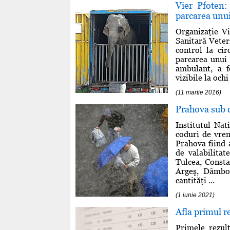
Vier Pfoten:
parcarea unui
Organizaţie V
Sanitară Veter
control la ci
parcarea unui 
ambulant, a f
vizibile la och
(11 martie 2016)
Prahova sub c
Institutul Na
coduri de vrem
Prahova fiind a
de valabilitat
Tulcea, Consta
Argeş, Dâmbov
cantităţi ...
(1 iunie 2021)
Afla primul re
Primele rezul