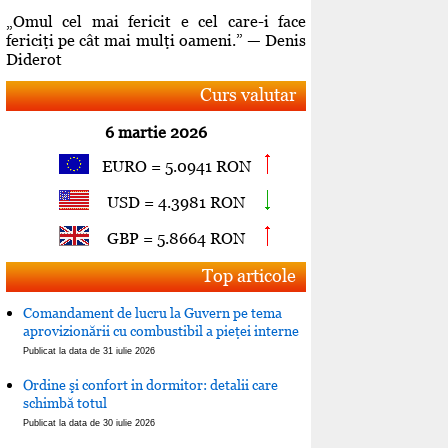
„Omul cel mai fericit e cel care-i face
fericiţi pe cât mai mulţi oameni.” — Denis
Diderot
Curs valutar
6 martie 2026
EURO = 5.0941 RON
USD = 4.3981 RON
GBP = 5.8664 RON
Top articole
Comandament de lucru la Guvern pe tema
aprovizionării cu combustibil a pieţei interne
Publicat la data de 31 iulie 2026
Ordine şi confort in dormitor: detalii care
schimbă totul
Publicat la data de 30 iulie 2026