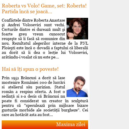
Roberta vs Volo! Game, set: Roberta!
Partida încă se joacă...
Conflictele dintre Roberta Anastase
şi Andrei Volosevici sunt vechi.
Certurile dintre ei durează mult şi
foarte greu vreun cunoscut
reuşeşte să îi facă să comunice din
nou. Rezultatul alegerilor interne de la PNL
Ploieşti este încă o dovadă a faptului că liberalii
au dorit să îi dea o lecţie lui Volosevici,
arâtându-i voalat că nu este pe...
Hai să îţi spun o poveste!
Prin 1951 Brâncusi a dorit să lase
mostenire României 200 de lucrări
si atelierul său parizian. Statul
român a respins oferta. A fost o
sedinţă si s-a decis că Brâncusi nu
poate fi considerat un creator în sculptură
pentru că "speculează prin mijloace bizare
gusturile morbide ale societăţii burgheze". Cei
care au hotărât asta au fost...
Maxima zilei