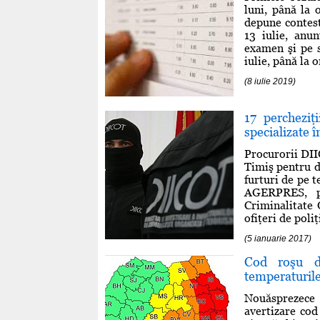
luni, până la 
depune contesta
13 iulie, anu
examen şi pe s
iulie, până la 
(8 iulie 2019)
17 percheziţ
specializate î
Procurorii DIIC
Timiş pentru d
furturi de pe t
AGERPRES, pr
Criminalitate
ofiţeri de poliţ
(5 ianuarie 2017)
Cod roşu d
temperaturile
Nouăsprezece
avertizare cod