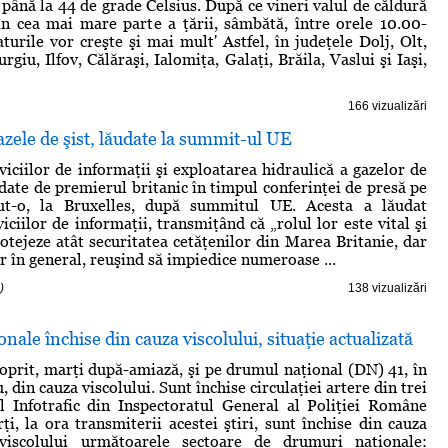
 până la 44 de grade Celsius. După ce vineri valul de căldură
în cea mai mare parte a ţării, sâmbătă, între orele 10.00-
turile vor creşte şi mai mult' Astfel, în judeţele Dolj, Olt,
giu, Ilfov, Călăraşi, Ialomiţa, Galaţi, Brăila, Vaslui şi Iaşi,
166 vizualizări
gazele de şist, lăudate la summit-ul UE
viciilor de informaţii şi exploatarea hidraulică a gazelor de
udate de premierul britanic în timpul conferinţei de presă pe
ut-o, la Bruxelles, după summitul UE. Acesta a lăudat
viciilor de informaţii, transmiţând că „rolul lor este vital şi
rotejeze atât securitatea cetăţenilor din Marea Britanie, dar
r în general, reuşind să impiedice numeroase ...
)
138 vizualizări
nale închise din cauza viscolului, situaţie actualizată
t oprit, marţi după-amiază, şi pe drumul naţional (DN) 41, în
, din cauza viscolului. Sunt închise circulaţiei artere din trei
l Infotrafic din Inspectoratul General al Poliţiei Române
ţi, la ora transmiterii acestei ştiri, sunt închise din cauza
viscolului următoarele sectoare de drumuri naţionale: