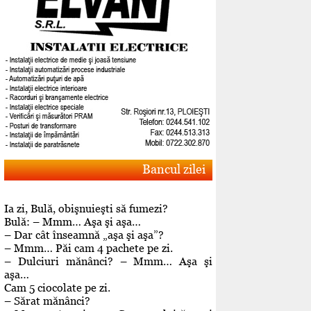
Bancul zilei
Ia zi, Bulă, obişnuieşti să fumezi?
Bulă: – Mmm… Aşa şi aşa…
– Dar cât înseamnă „aşa şi aşa”?
– Mmm… Păi cam 4 pachete pe zi.
– Dulciuri mănânci? – Mmm… Aşa şi
aşa…
Cam 5 ciocolate pe zi.
– Sărat mănânci?