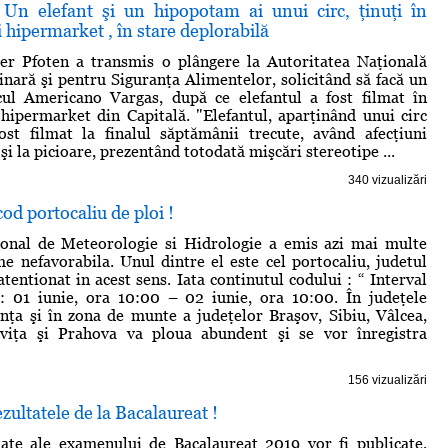
 Un elefant şi un hipopotam ai unui circ, ţinuţi în
 hipermarket , în stare deplorabilă
ier Pfoten a transmis o plângere la Autoritatea Naţională
inară şi pentru Siguranţa Alimentelor, solicitând să facă un
rcul Americano Vargas, după ce elefantul a fost filmat în
hipermarket din Capitală. "Elefantul, aparţinând unui circ
ost filmat la finalul săptămânii trecute, având afecţiuni
i şi la picioare, prezentând totodată mişcări stereotipe ...
340 vizualizări
od portocaliu de ploi !
tional de Meteorologie si Hidrologie a emis azi mai multe
e nefavorabila. Unul dintre el este cel portocaliu, judetul
tentionat in acest sens. Iata continutul codului : “ Interval
e: 01 iunie, ora 10:00 – 02 iunie, ora 10:00. În judeţele
nţa şi în zona de munte a judeţelor Braşov, Sibiu, Vâlcea,
iţa şi Prahova va ploua abundent şi se vor înregistra
156 vizualizări
zultatele de la Bacalaureat !
tate ale examenului de Bacalaureat 2019 vor fi publicate,