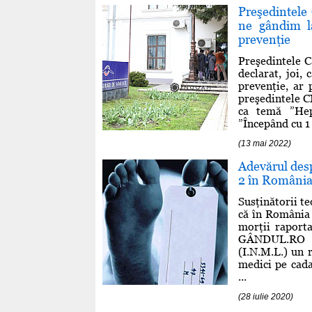
Preşedintele
ne gândim la
prevenţie
Preşedintele C
declarat, joi,
prevenţie, ar 
preşedintele CN
ca temă ”Hepa
”Începând cu 1 
(13 mai 2022)
Adevărul des
2 în România!
Susţinătorii te
că în România 
morţii raportaţ
GÂNDUL.RO a 
(I.N.M.L.) un 
medici pe cad
...
(28 iulie 2020)