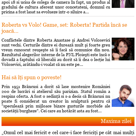
apoi 18 si ucisa de colega de camera In fapt, un produs al
gradului de cultura aferent unor concetateni, domnul cu
pricina a fost lasat sa evolueze intr-o siluire a...
Roberta vs Volo! Game, set: Roberta! Partida încă se
joacă...
Conflictele dintre Roberta Anastase şi Andrei Volosevici
sunt vechi. Certurile dintre ei durează mult şi foarte greu
vreun cunoscut reuşeşte să îi facă să comunice din nou.
Rezultatul alegerilor interne de la PNL Ploieşti este încă o
dovadă a faptului că liberalii au dorit să îi dea o lecţie lui
Volosevici, arâtându-i voalat că nu este pe...
Hai să îţi spun o poveste!
Prin 1951 Brâncusi a dorit să lase mostenire României
200 de lucrări si atelierul său parizian. Statul român a
respins oferta. A fost o sedinţă si s-a decis că Brâncusi nu
poate fi considerat un creator în sculptură pentru că
"speculează prin mijloace bizare gusturile morbide ale
societăţii burgheze". Cei care au hotărât asta au fost...
Maxima zilei
„Omul cel mai fericit e cel care-i face fericiţi pe cât mai mulţi