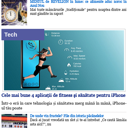
MENIUL de REVELION în lume: ce alimente aduc noroc în
Anul Nou
Mai toate mâncărurile „tradiţionale” pentru noaptea dintre ani
sunt gândite în raport
Tech
Cele mai bune 4 aplicaţii de fitness şi sănătate pentru iPhone
Într-o eră în care tehnologia și sănătatea merg mână în mână, iPhone-
ul tău poate
De unde vin fructele? File din istoria păcănelelor
Dacă ai jucat vreodată un slot și te-ai întrebat „Ce caută lămâia
asta aici?”, nu