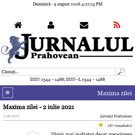
Duminică - 9 august 2026
4:22:16 PM
ISSN 2344 – 1488; ISSN–L 2344 – 1488
Maxima zilei
Maxima zilei - 2 iulie 2021
2 iulie 2021
Jurnalul Prahovean
(87 vizualizări)
Nimic mai inaltator decat rugaciunea