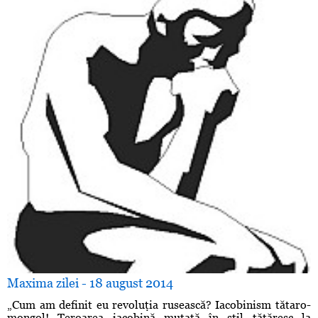
Maxima zilei - 18 august 2014
„Cum am definit eu revoluţia rusească? Iacobinism tătaro-
mongol! Teroarea iacobină mutată în stil tătăresc la