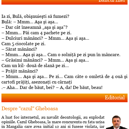
Ia zi, Bulă, obişnuieşti să fumezi?
Bulă: – Mmm… Aşa şi aşa…
– Dar cât înseamnă „aşa şi aşa”?
– Mmm… Păi cam 4 pachete pe zi.
– Dulciuri mănânci? – Mmm… Aşa şi aşa…
Cam 5 ciocolate pe zi.
– Sărat mănânci?
– Mmm… Aşa şi aşa… Cam o solniţă pe zi pun în mâncare.
– Grăsimi mănânci? – Mmm… Aşa şi aşa…
Cam un kil- două de slană pe zi…
– Prăjit mănânci?
– Mmm… Aşa şi aşa… Pe zi… Cam câte o omletă de 4 ouă şi
cartofi prăjiţi, asezonaţi cu cârnaţi
.– Aha… Dar de băut, bei? – A, da! De băut, beau!
Editorial
Despre "cazul" Gheboasa
A luat foc internetul, au navalit deontologii, au explodat
opiniile. Cazul Gheboasa, la mare concurenta cu fata ucisa
in Mangalia care avea initial 12 ani si fusese violata, iar