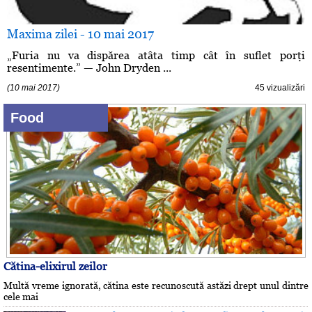
Maxima zilei - 10 mai 2017
„Furia nu va dispărea atâta timp cât în suflet porţi
resentimente.” — John Dryden ...
(10 mai 2017)
45 vizualizări
Food
Cătina-elixirul zeilor
Multă vreme ignorată, cătina este recunoscută astăzi drept unul dintre
cele mai