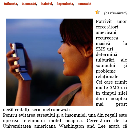
,
,
,
,
influenta
insomniei
diabetul
dependenta
somnului
(61 vizualizări)
Potrivit unor
cercetători
americani,
recurgerea
masivă la
SMS-uri
determină
tulburări ale
somnului şi
probleme
relaţionale.
Cei care trimit
multe SMS-uri
în timpul zilei
dorm noaptea
mai prost
decât ceilalţi, scrie metronews.fr.
Pentru evitarea stresului şi a insomniei, una din reguli este
oprirea telefonului mobil noaptea. Cercetători de la
Universitatea americană Washington and Lee arată că