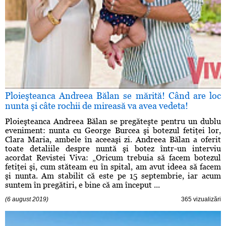
Ploieşteanca Andreea Bălan se mărită! Când are loc
nunta şi câte rochii de mireasă va avea vedeta!
Ploieşteanca Andreea Bălan se pregăteşte pentru un dublu
eveniment: nunta cu George Burcea şi botezul fetiţei lor,
Clara Maria, ambele în aceeaşi zi. Andreea Bălan a oferit
toate detaliile despre nuntă şi botez într-un interviu
acordat Revistei Viva: „Oricum trebuia să facem botezul
fetiţei şi, cum stăteam eu în spital, am avut ideea să facem
şi nunta. Am stabilit că este pe 15 septembrie, iar acum
suntem în pregătiri, e bine că am început ...
(6 august 2019)
365 vizualizări