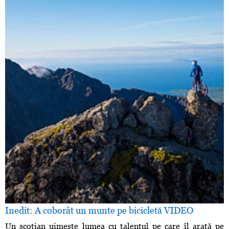
Inedit: A coborât un munte pe bicicletă VIDEO
Un scoţian uimeşte lumea cu talentul pe care îl arată pe