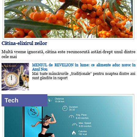
Cătina-elixirul zeilor
Multă vreme ignorată, cătina este recunoscută astăzi drept unul dintre
cele mai
MENIUL de REVELION în lume: ce alimente aduc noroc în
Anul Nou
Mai toate mâncărurile „tradiţionale” pentru noaptea dintre ani
sunt gândite în raport
Tech