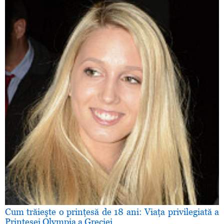
Cum trăieşte o prinţesă de 18 ani: Viaţa privilegiată a
Prinţesei Olympia a Greciei