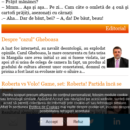
– Prăjit mănânci?
– Mmm… Aşa şi aşa… Pe zi… Cam câte o omletă de 4 ouă şi
cartofi prăjiţi, asezonaţi cu cârnaţi
.– Aha… Dar de băut, bei? – A, da! De băut, beau!
Editorial
Despre "cazul" Gheboasa
A luat foc internetul, au navalit deontologii, au explodat
opiniile. Cazul Gheboasa, la mare concurenta cu fata ucisa
in Mangalia care avea initial 12 ani si fusese violata, iar
apoi 18 si ucisa de colega de camera In fapt, un produs al
gradului de cultura aferent unor concetateni, domnul cu
pricina a fost lasat sa evolueze intr-o siluire a...
Roberta vs Volo! Game, set: Roberta! Partida încă se
joacă...
Pentru scopuri precum afișarea de conținut personalizat, folosim module cookie
Conflictele dintre Roberta Anastase şi Andrei Volosevici
sau tehnologii similare. Apăsând Accept sau navigând pe acest website, sunteți de
sunt vechi. Certurile dintre ei durează mult şi foarte greu
acord să permiți colectarea de informații prin cookie-uri sau tehnologii similare.
Aflați în secțiunea
Politica de Cookies
mai multe despre cookie-uri, inclusiv despre
vreun cunoscut reuşeşte să îi facă să comunice din nou.
posibilitatea retragerii acordului.
Rezultatul alegerilor interne de la PNL Ploieşti este încă o
dovadă a faptului că liberalii au dorit să îi dea o lecţie lui
Volosevici, arâtându-i voalat că nu este pe...