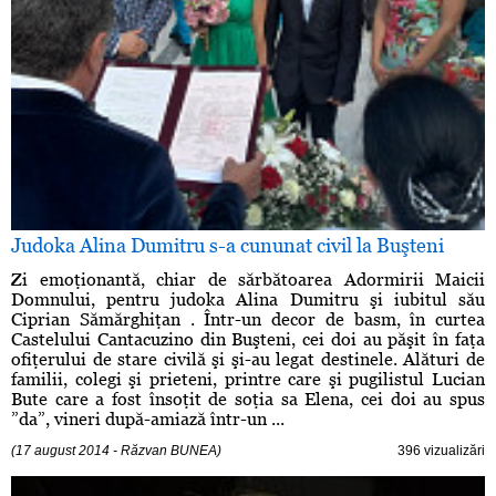
Judoka Alina Dumitru s-a cununat civil la Buşteni
Zi emoţionantă, chiar de sărbătoarea Adormirii Maicii
Domnului, pentru judoka Alina Dumitru şi iubitul său
Ciprian Sămărghiţan . Într-un decor de basm, în curtea
Castelului Cantacuzino din Buşteni, cei doi au păşit în faţa
ofiţerului de stare civilă şi şi-au legat destinele. Alături de
familii, colegi şi prieteni, printre care şi pugilistul Lucian
Bute care a fost însoţit de soţia sa Elena, cei doi au spus
”da”, vineri după-amiază într-un ...
(17 august 2014 - Răzvan BUNEA)
396 vizualizări