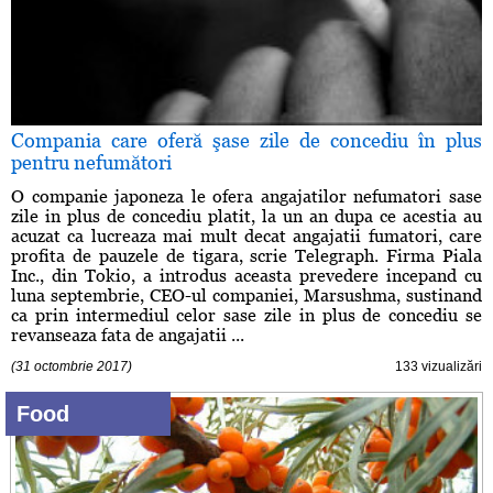
Compania care oferă şase zile de concediu în plus
pentru nefumători
O companie japoneza le ofera angajatilor nefumatori sase
zile in plus de concediu platit, la un an dupa ce acestia au
acuzat ca lucreaza mai mult decat angajatii fumatori, care
profita de pauzele de tigara, scrie Telegraph. Firma Piala
Inc., din Tokio, a introdus aceasta prevedere incepand cu
luna septembrie, CEO-ul companiei, Marsushma, sustinand
ca prin intermediul celor sase zile in plus de concediu se
revanseaza fata de angajatii ...
(31 octombrie 2017)
133 vizualizări
Food