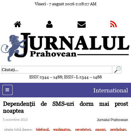
Vineri - 7 august 2026
2:28:30 AM
ISSN 2344 – 1488; ISSN–L 2344 – 1488
International
Dependenţii de SMS-uri dorm mai prost
noaptea
5 octombrie 2013
Jurnalul Prahovean
,
,
,
,
,
citeşte totul despre:
telefonul
washington
cercetatori
smsuri
psychology