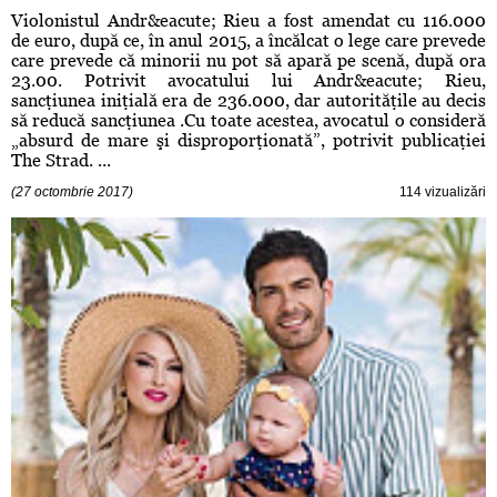
Violonistul Andr&eacute; Rieu a fost amendat cu 116.000
de euro, după ce, în anul 2015, a încălcat o lege care prevede
care prevede că minorii nu pot să apară pe scenă, după ora
23.00. Potrivit avocatului lui Andr&eacute; Rieu,
sancţiunea iniţială era de 236.000, dar autorităţile au decis
să reducă sancţiunea .Cu toate acestea, avocatul o consideră
„absurd de mare şi disproporţionată”, potrivit publicaţiei
The Strad. ...
(27 octombrie 2017)
114 vizualizări