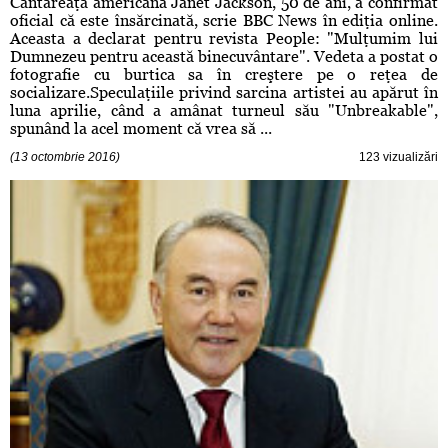
Cântăreaţa americană Janet Jackson, 50 de ani, a confirmat
oficial că este însărcinată, scrie BBC News în ediţia online.
Aceasta a declarat pentru revista People: "Mulţumim lui
Dumnezeu pentru această binecuvântare". Vedeta a postat o
fotografie cu burtica sa în creştere pe o reţea de
socializare.Speculaţiile privind sarcina artistei au apărut în
luna aprilie, când a amânat turneul său "Unbreakable",
spunând la acel moment că vrea să ...
(13 octombrie 2016)
123 vizualizări