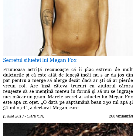
Secretul siluetei lui Megan Fox
Frumoasa actriţă recunoaşte că îi plac extrem de mult
dulciurile şi că este atât de leneşă încât nu s-ar da jos din
pat pentru a merge să alerge decât dacă ar şti că ar pierde
vreun rol. Are însă câteva trucuri cu ajutorul cărora
reuşeste să se menţină mereu în formă şi să nu se îngraşe
nici măcar un gram. Marele secret al siluetei lui Megan Fox
este apa cu oţet. ,,O dată pe săptămână beau 250 ml apă şi
50 ml oţet”, a declarat Megan, care ...
(5 iulie 2013 - Clara ION)
268 vizualizări