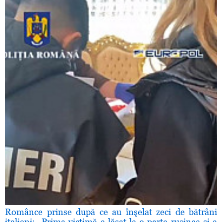
Românce prinse după ce au înşelat zeci de bătrâni
italieni: „Prima victimă a lăsat la o parte ruşinea şi a