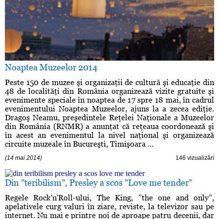
Noaptea Muzeelor 2014
Peste 150 de muzee şi organizaţii de cultură şi educaţie din
48 de localităţi din România organizează vizite gratuite şi
evenimente speciale în noaptea de 17 spre 18 mai, în cadrul
evenimentului Noaptea Muzeelor, ajuns la a zecea ediţie.
Dragoş Neamu, preşedintele Reţelei Naţionale a Muzeelor
din România (RNMR) a anunţat că reţeaua coordonează şi
în acest an evenimentul la nivel naţional şi organizează
circuite muzeale în Bucureşti, Timişoara ...
(14 mai 2014)
146 vizualizări
Din ”teribilism”, Presley a scos ”Love me tender”
Regele Rock'n'Roll-ului, The King, ”the one and only”,
apelativele curg valuri în ziare, reviste, la televizor sau pe
internet. Nu mai e printre noi de aproape patru decenii, dar