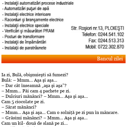
Bancul zilei
Ia zi, Bulă, obişnuieşti să fumezi?
Bulă: – Mmm… Aşa şi aşa…
– Dar cât înseamnă „aşa şi aşa”?
– Mmm… Păi cam 4 pachete pe zi.
– Dulciuri mănânci? – Mmm… Aşa şi aşa…
Cam 5 ciocolate pe zi.
– Sărat mănânci?
– Mmm… Aşa şi aşa… Cam o solniţă pe zi pun în mâncare.
– Grăsimi mănânci? – Mmm… Aşa şi aşa…
Cam un kil- două de slană pe zi…