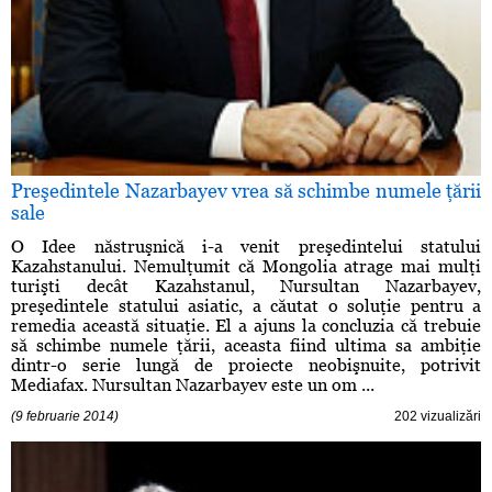
Preşedintele Nazarbayev vrea să schimbe numele ţării
sale
O Idee năstruşnică i-a venit preşedintelui statului
Kazahstanului. Nemulţumit că Mongolia atrage mai mulţi
turişti decât Kazahstanul, Nursultan Nazarbayev,
preşedintele statului asiatic, a căutat o soluţie pentru a
remedia această situaţie. El a ajuns la concluzia că trebuie
să schimbe numele ţării, aceasta fiind ultima sa ambiţie
dintr-o serie lungă de proiecte neobişnuite, potrivit
Mediafax. Nursultan Nazarbayev este un om ...
(9 februarie 2014)
202 vizualizări