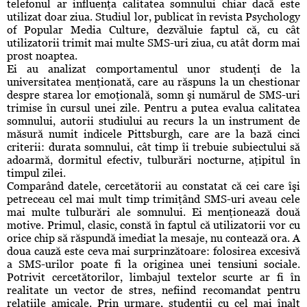
telefonul ar influenţa calitatea somnului chiar dacă este
utilizat doar ziua. Studiul lor, publicat în revista Psychology
of Popular Media Culture, dezvăluie faptul că, cu cât
utilizatorii trimit mai multe SMS-uri ziua, cu atât dorm mai
prost noaptea.
Ei au analizat comportamentul unor studenţi de la
universitatea menţionată, care au răspuns la un chestionar
despre starea lor emoţională, somn şi numărul de SMS-uri
trimise în cursul unei zile. Pentru a putea evalua calitatea
somnului, autorii studiului au recurs la un instrument de
măsură numit indicele Pittsburgh, care are la bază cinci
criterii: durata somnului, cât timp îi trebuie subiectului să
adoarmă, dormitul efectiv, tulburări nocturne, aţipitul în
timpul zilei.
Comparând datele, cercetătorii au constatat că cei care îşi
petreceau cel mai mult timp trimiţând SMS-uri aveau cele
mai multe tulburări ale somnului. Ei menţionează două
motive. Primul, clasic, constă în faptul că utilizatorii vor cu
orice chip să răspundă imediat la mesaje, nu contează ora. A
doua cauză este ceva mai surprinzătoare: folosirea excesivă
a SMS-urilor poate fi la originea unei tensiuni sociale.
Potrivit cercetătorilor, limbajul textelor scurte ar fi în
realitate un vector de stres, nefiind recomandat pentru
relaţiile amicale. Prin urmare, studenţii cu cel mai înalt