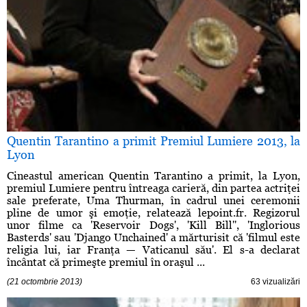
Quentin Tarantino a primit Premiul Lumiere 2013, la
Lyon
Cineastul american Quentin Tarantino a primit, la Lyon,
premiul Lumiere pentru întreaga carieră, din partea actriţei
sale preferate, Uma Thurman, în cadrul unei ceremonii
pline de umor şi emoţie, relatează lepoint.fr. Regizorul
unor filme ca 'Reservoir Dogs', 'Kill Bill'', 'Inglorious
Basterds' sau 'Django Unchained' a mărturisit că 'filmul este
religia lui, iar Franţa — Vaticanul său'. El s-a declarat
încântat că primeşte premiul în oraşul ...
(21 octombrie 2013)
63 vizualizări