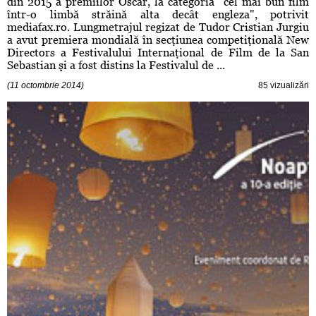
din 2015 a premiilor Oscar, la categoria "cel mai bun film
într-o limbă străină alta decât engleza", potrivit
mediafax.ro. Lungmetrajul regizat de Tudor Cristian Jurgiu
a avut premiera mondială în secţiunea competiţională New
Directors a Festivalului Internaţional de Film de la San
Sebastian şi a fost distins la Festivalul de ...
(11 octombrie 2014)
85 vizualizări