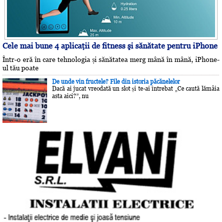
Cele mai bune 4 aplicaţii de fitness şi sănătate pentru iPhone
Într-o eră în care tehnologia și sănătatea merg mână în mână, iPhone-
ul tău poate
De unde vin fructele? File din istoria păcănelelor
Dacă ai jucat vreodată un slot și te-ai întrebat „Ce caută lămâia
asta aici?”, nu