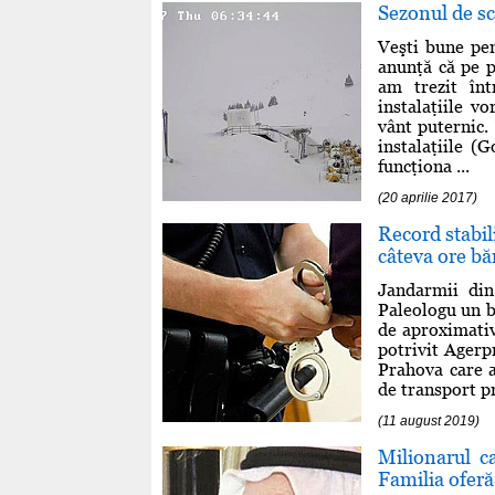
Sezonul de sc
Veşti bune pen
anunţă că pe p
am trezit înt
instalaţiile 
vânt puternic.
instalaţiile (
funcţiona ...
(20 aprilie 2017)
Record stabil
câteva ore bă
Jandarmii din
Paleologu un b
de aproximati
potrivit Agerpr
Prahova care a
de transport pr
(11 august 2019)
Milionarul c
Familia ofer