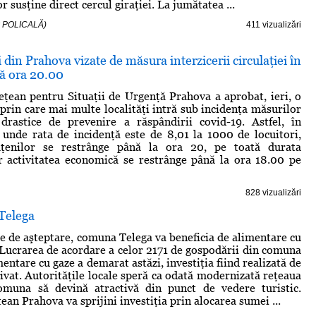
or susţine direct cercul giraţiei. La jumătatea ...
ex POLICALĂ)
411 vizualizări
i din Prahova vizate de măsura interzicerii circulaţiei în
ă ora 20.00
ţean pentru Situaţii de Urgenţă Prahova a aprobat, ieri, o
prin care mai multe localităţi intră sub incidenţa măsurilor
 drastice de prevenire a răspândirii covid-19. Astfel, în
unde rata de incidenţă este de 8,01 la 1000 de locuitori,
tăţenilor se restrânge până la ora 20, pe toată durata
r activitatea economică se restrânge până la ora 18.00 pe
828 vizualizări
 Telega
le de aşteptare, comuna Telega va beneficia de alimentare cu
 Lucrarea de acordare a celor 2171 de gospodării din comuna
mentare cu gaze a demarat astăzi, investiţia fiind realizată de
ivat. Autorităţile locale speră ca odată modernizată reţeaua
 comuna să devină atractivă din punct de vedere turistic.
ean Prahova va sprijini investiţia prin alocarea sumei ...