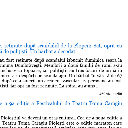
, reţinute după scandalul de la Plopeni Sat, oprit cu
ă de poliţişti! Un bărbat a decedat!
u fost reţinute după scandalul izbucnit duminică seară la
comuna Dumbrăveşti. Membrii a două familii de romi s-au
 inclusiv cu topoare, iar poliţiştii au tras focuri de armă în
pentru a-i despărţi pe scandalagii. Un bărbat în vârstă de 67
, după ce a suferit un accident vascular. 12 persoane au fost
işti, iar opt au fost reţinute. La spital au ajuns ...
469 vizualizări
e a 9a ediţie a Festivalului de Teatru Toma Caragiu
 Ploieştiul va deveni un oraş cultural. Cea de a noua ediţie a
e Teatru Toma Caragiu Ploieşti este o ediţie maraton care