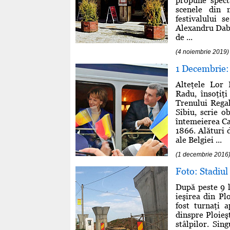
propune specta
scenele din m
festivalului 
Alexandru Dabi
de ...
(4 noiembrie 2019)
1 Decembrie: 
Alteţele Lor 
Radu, însoţiţi
Trenului Rega
Sibiu, scrie 
întemeierea Ca
1866. Alături 
ale Belgiei ...
(1 decembrie 2016
Foto: Stadiul 
După peste 9 l
ieşirea din Pl
fost turnaţi a
dinspre Ploieş
stâlpilor. Sin