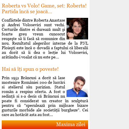
Roberta vs Volo! Game, set: Roberta!
Partida încă se joacă...
Conflictele dintre Roberta Anastase
şi Andrei Volosevici sunt vechi.
Certurile dintre ei durează mult şi
foarte greu vreun cunoscut
reuşeşte să îi facă să comunice din
nou. Rezultatul alegerilor interne de la PNL
Ploieşti este încă o dovadă a faptului că liberalii
au dorit să îi dea o lecţie lui Volosevici,
arâtându-i voalat că nu este pe...
Hai să îţi spun o poveste!
Prin 1951 Brâncusi a dorit să lase
mostenire României 200 de lucrări
si atelierul său parizian. Statul
român a respins oferta. A fost o
sedinţă si s-a decis că Brâncusi nu
poate fi considerat un creator în sculptură
pentru că "speculează prin mijloace bizare
gusturile morbide ale societăţii burgheze". Cei
care au hotărât asta au fost...
Maxima zilei