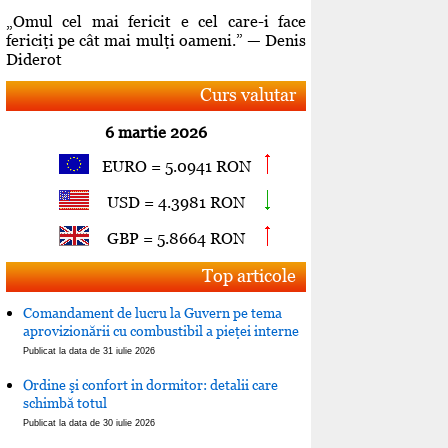
„Omul cel mai fericit e cel care-i face
fericiţi pe cât mai mulţi oameni.” — Denis
Diderot
Curs valutar
6 martie 2026
EURO = 5.0941 RON
USD = 4.3981 RON
GBP = 5.8664 RON
Top articole
Comandament de lucru la Guvern pe tema
aprovizionării cu combustibil a pieţei interne
Publicat la data de 31 iulie 2026
Ordine şi confort in dormitor: detalii care
schimbă totul
Publicat la data de 30 iulie 2026