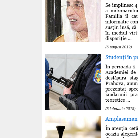
Se împlinesc 4
a milionarulu
Familia îl ca
informaţie con
susţin însă, că
în mediul virt
dispariţie ...
(6 august 2019)
Studenţi în p
În perioada 2 –
Academiei de P
desfăşura sta
Prahova, anun
prezentat spec
jandarmii pra
teoretice ...
(3 februarie 2015)
Amplasamentul
În atenţia cet
ocazia aleger