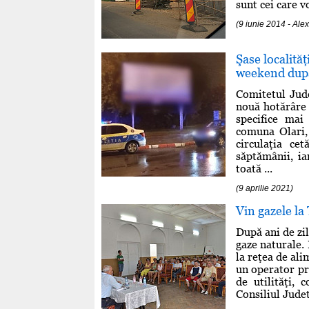
sunt cei care v
(9 iunie 2014 - Al
Şase localităţ
weekend dup
Comitetul Jude
nouă hotărâre 
specifice mai
comuna Olari, 
circulaţia ce
săptămânii, ia
toată ...
(9 aprilie 2021)
Vin gazele la
După ani de zi
gaze naturale.
la reţea de ali
un operator pr
de utilităţi,
Consiliul Judet