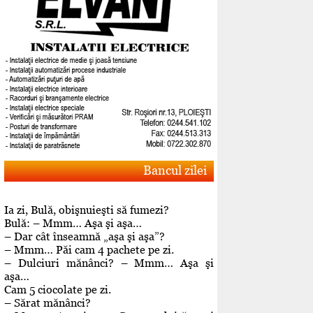
Bancul zilei
Ia zi, Bulă, obişnuieşti să fumezi?
Bulă: – Mmm… Aşa şi aşa…
– Dar cât înseamnă „aşa şi aşa”?
– Mmm… Păi cam 4 pachete pe zi.
– Dulciuri mănânci? – Mmm… Aşa şi
aşa…
Cam 5 ciocolate pe zi.
– Sărat mănânci?