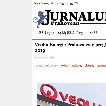
Joi - 6 august 2026
5:27:46 PM
ISSN 2344 – 1488; ISSN–L 2344 – 1488
Veolia Energie Prahova este pregă
2019
5 octombrie 2018
,
,
,
citeşte totul despre:
veolia
prahova
ploiesti
tempera