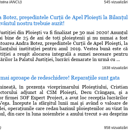
ristina IANCU)
545 vizualizări
otez, preşedintele Curţii de Apel Ploieşti la Bilanţul
uvântul nostru trebuie auzit!
ustiţiei din Ploieşti va fi finalizat pe 30 mai 2020! Anunţul
i bine de 25 de ani de toţi ploieştenii şi nu numai a fost
ătoarea Andra Botez, preşedintele Curţii de Apel Ploieşti, la
lanţului instituţiei pentru anul 2019. Vestea bună este că
tiţiei a reuşit alocarea integrală a sumei necesare pentru
rărilor la Palatul Justiţiei, lucrări demarate în urmă cu ...
1838 vizualizări
mai aproape de redeschidere! Reparaţiile sunt gata
ineaţă, în prezenţa viceprimarului Ploieştiului, Cristian
ctorului adjunct al CSM Ploieşti, Decu Crângaşu, şi a
or firmei SOF Expert Project, a avut loc recepţia lucrărilor
Vega. Începute la sfârşitul lunii mai şi având o valoare de
ei, operaţiunile care redau bazinul ploieştenilor au vizat în
nul, din care în luna noiembrie a anului trecut s-au desprins
)
958 vizualizări