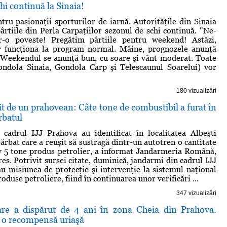
hi continuă la Sinaia!
tru pasionaţii sporturilor de iarnă. Autorităţile din Sinaia
ârtiile din Perla Carpaţiilor sezonul de schi continuă. "Ne-
r-o poveste! Pregătim pârtiile pentru weekend! Astăzi,
vor funcţiona la program normal. Mâine, prognozele anunţă
 Weekendul se anunţă bun, cu soare şi vânt moderat. Toate
Gondola Sinaia, Gondola Carp şi Telescaunul Soarelui) vor
180 vizualizări
it de un prahovean: Câte tone de combustibil a furat în
rbatul
 cadrul IJJ Prahova au identificat în localitatea Albeşti
ărbat care a reuşit să sustragă dintr-un autotren o cantitate
v 5 tone produs petrolier, a informat Jandarmeria Română,
es. Potrivit sursei citate, duminică, jandarmi din cadrul IJJ
u misiunea de protecţie şi intervenţie la sistemul naţional
oduse petroliere, fiind în continuarea unor verificări ...
347 vizualizări
are a dispărut de 4 ani în zona Cheia din Prahova.
ă o recompensă uriaşă