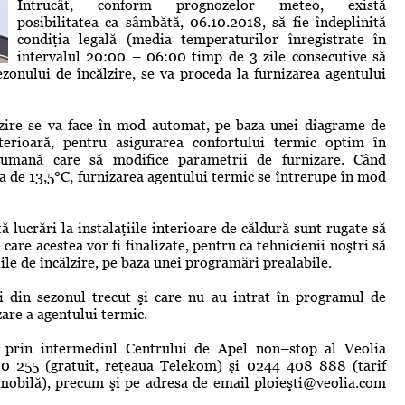
Întrucât, conform prognozelor meteo, există
posibilitatea ca sâmbătă, 06.10.2018, să fie îndeplinită
condiţia legală (media temperaturilor înregistrate în
intervalul 20:00 – 06:00 timp de 3 zile consecutive să
zonului de încălzire, se va proceda la furnizarea agentului
lzire se va face în mod automat, pe baza unei diagrame de
erioară, pentru asigurarea confortului termic optim în
 umană care să modifice parametrii de furnizare. Când
 de 13,5°C, furnizarea agentului termic se întrerupe în mod
ă lucrări la instalaţiile interioare de căldură sunt rugate să
care acestea vor fi finalizate, pentru ca tehnicienii noştri să
iile de încălzire, pe baza unei programări prealabile.
ii din sezonul trecut şi care nu au intrat în programul de
zare a agentului termic.
i prin intermediul Centrului de Apel non–stop al Veolia
 255 (gratuit, reţeaua Telekom) şi 0244 408 888 (tarif
 mobilă), precum şi pe adresa de email ploieş
ti@veolia.com