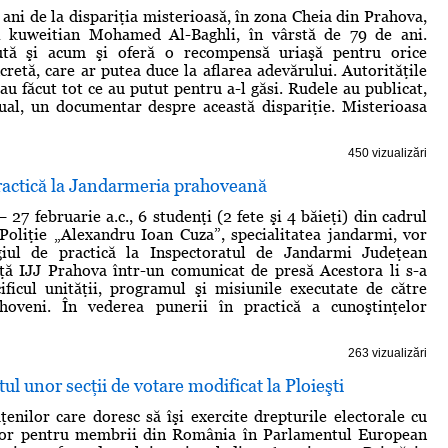
 ani de la dispariţia misterioasă, în zona Cheia din Prahova,
i kuweitian Mohamed Al-Baghli, în vârstă de 79 de ani.
ută şi acum şi oferă o recompensă uriaşă pentru orice
cretă, care ar putea duce la aflarea adevărului. Autorităţile
 au făcut tot ce au putut pentru a-l găsi. Rudele au publicat,
ual, un documentar despre această dispariţie. Misterioasa
450 vizualizări
ractică la Jandarmeria prahoveană
 27 februarie a.c., 6 studenţi (2 fete şi 4 băieţi) din cadrul
oliţie „Alexandru Ioan Cuza”, specialitatea jandarmi, vor
giul de practică la Inspectoratul de Jandarmi Judeţean
ţă IJJ Prahova într-un comunicat de presă Acestora li s-a
ificul unităţii, programul şi misiunile executate de către
hoveni. În vederea punerii în practică a cunoştinţelor
263 vizualizări
 unor secţii de votare modificat la Ploieşti
ăţenilor care doresc să îşi exercite drepturile electorale cu
ilor pentru membrii din România în Parlamentul European