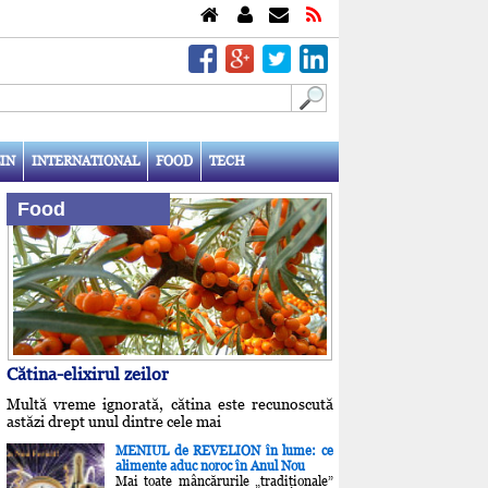
IN
INTERNATIONAL
FOOD
TECH
Food
Cătina-elixirul zeilor
Multă vreme ignorată, cătina este recunoscută
astăzi drept unul dintre cele mai
MENIUL de REVELION în lume: ce
alimente aduc noroc în Anul Nou
Mai toate mâncărurile „tradiţionale”