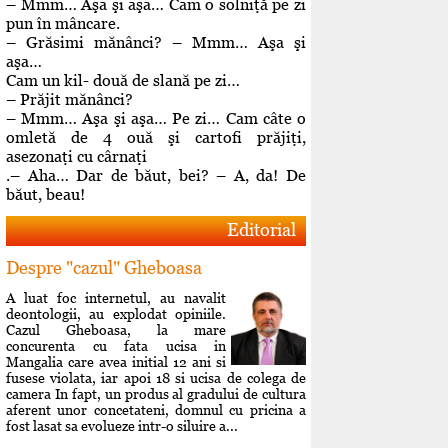
– Mmm… Aşa şi aşa… Cam o solniţă pe zi
pun în mâncare.
– Grăsimi mănânci? – Mmm… Aşa şi
aşa…
Cam un kil- două de slană pe zi…
– Prăjit mănânci?
– Mmm… Aşa şi aşa… Pe zi… Cam câte o
omletă de 4 ouă şi cartofi prăjiţi,
asezonaţi cu cârnaţi
.– Aha… Dar de băut, bei? – A, da! De
băut, beau!
Editorial
Despre "cazul" Gheboasa
A luat foc internetul, au navalit
deontologii, au explodat opiniile.
Cazul Gheboasa, la mare
concurenta cu fata ucisa in
Mangalia care avea initial 12 ani si
fusese violata, iar apoi 18 si ucisa de colega de
camera In fapt, un produs al gradului de cultura
aferent unor concetateni, domnul cu pricina a
fost lasat sa evolueze intr-o siluire a...