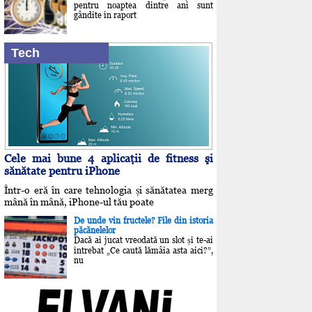
pentru noaptea dintre ani sunt
gândite în raport
Tech
Cele mai bune 4 aplicaţii de fitness şi
sănătate pentru iPhone
Într-o eră în care tehnologia și sănătatea merg
mână în mână, iPhone-ul tău poate
De unde vin fructele? File din istoria
păcănelelor
Dacă ai jucat vreodată un slot și te-ai
întrebat „Ce caută lămâia asta aici?”,
nu