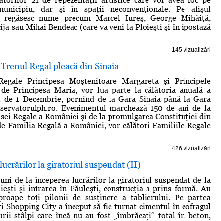
torilor 21 de repezentaţii artistice care vor avea loc pe
unicipiu, dar şi în spaţii neconvenţionale. Pe afişul
se regăsesc nume precum Marcel Iureş, George Mihăiţă,
ja sau Mihai Bendeac (care va veni la Ploieşti şi în ipostază
145 vizualizări
Trenul Regal pleacă din Sinaia
Regale Principesa Moştenitoare Margareta şi Principele
 de Principesa Maria, vor lua parte la călătoria anuală a
l de 1 Decembrie, pornind de la Gara Sinaia până la Gara
observatorulph.ro. Evenimentul marchează 150 de ani de la
sei Regale a României şi de la promulgarea Constituţiei din
de Familia Regală a României, vor călători Familiile Regale
)
426 vizualizări
lucrărilor la giratoriul suspendat (II)
uni de la începerea lucrărilor la giratoriul suspendat de la
oieşti şi intrarea în Păuleşti, construcţia a prins formă. Au
proape toţi pilonii de susţinere a tablierului. Pe partea
ti Shopping City a început să fie turnat cimentul în cofragul
gurii stâlpi care încă nu au fost „îmbrăcaţi“ total în beton,