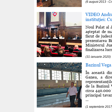
(6 august 2013 - C
VIDEO Andra B
instituţiei: C
Noul Palat al J
aşteptat de ma
făcut de judec
prezentarea Bi
Ministerul Jus
finalizarea luc
(31 ianuarie 2020)
Bazinul Vega 
În această dim
Ganea, a dire
reprezentanţil
de la Bazinul 
circa 440.000 l
principal tava
...
(1 septembrie 2017