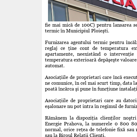
fie mai mică de 100C) pentru lansarea se
termic în Municipiul Ploieşti.
Furnizarea agentului termic pentru încă
reglaj ce ţine cont de temperatura ext
apartamente, neexistând o intervenţie
temperatura exterioară depăşeşte valoarea
automat.
Asociaţiile de proprietari care încă execut
ne comunice, în cel mai scurt timp, data la 
poată încărca şi pune în funcţiune instalaţ
Asociaţiile de proprietari care au dator
eşalonare nu pot intra în regimul de furni
Rămânem la dispoziţia clienţilor noştr
Energie Prahova, la numerele 0 800 800
normal, orice reţea de telefonie fixă sau
sau la Biroul Relaţii Clienţi.