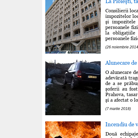
La Ploieşti, t
Consilierii loc
impozitelor lo
şi impozitele
persoanele fizi
la obligaţiil
persoanele fizic
(26 noiembrie 2014
Alunecare de
O alunecare de
adevărată trag
de a se prăbuş
şoferii au fos
Prahova, tasar
şi a afectat o l
(7 martie 2018)
Incendiu de v
Două echipaje