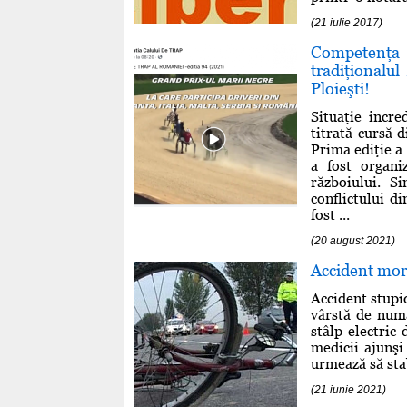
(21 iulie 2017)
Competenţa
tradiţionalu
Ploieşti!
Situaţie incr
titrată cursă 
Prima ediţie a
a fost organi
războiului. S
conflictului d
fost ...
(20 august 2021)
Accident mort
Accident stupid
vârstă de numa
stâlp electric
medicii ajunşi 
urmează să stab
(21 iunie 2021)