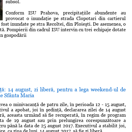
subsol.
Conform ISU Prahova, precipitaţiile abundente au
provocat o inundaţie pe strada Clopotari din cartierul
fost inundate pe stra Recoltei, din Ploieşti. De asemenea, o
ă. Pompierii din cadrul ISU intervin cu trei echipaje dotate
n gospodării
ţă: 14 august, zi liberă, pentru a lega weekend-ul de
de Sfânta Maria
avea o minivacanţă de patru zile, în perioada 12 - 15 august,
ivul a apobat, joi în şedinţă, declararea zilei de 14 august
eră, aceasta urmând să fie recuperată, în regim de program
ta de 19 august sau prin prelungirea corespunzătoare a
ru până la data de 25 august 2017. Executivul a stabilit joi,
e, ca ziua de luni, 14 august 2017, să fie zi liberă ...