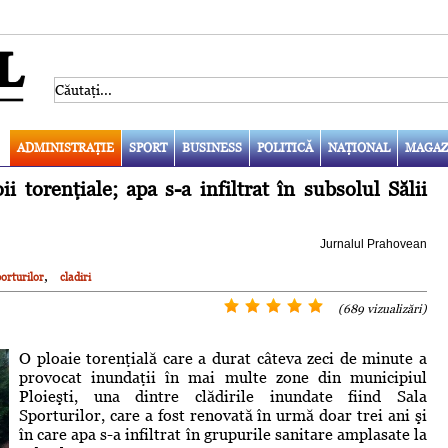
ADMINISTRAŢIE
SPORT
BUSINESS
POLITICĂ
NAŢIONAL
MAGAZ
i torenţiale; apa s-a infiltrat în subsolul Sălii
Jurnalul Prahovean
,
porturilor
cladiri
(689 vizualizări)
O ploaie torenţială care a durat câteva zeci de minute a
provocat inundaţii în mai multe zone din municipiul
Ploieşti, una dintre clădirile inundate fiind Sala
Sporturilor, care a fost renovată în urmă doar trei ani şi
în care apa s-a infiltrat în grupurile sanitare amplasate la