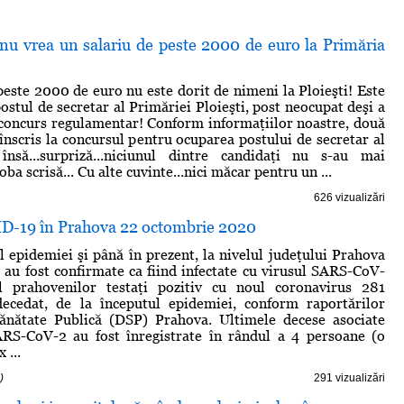
nu vrea un salariu de peste 2000 de euro la Primăria
peste 2000 de euro nu este dorit de nimeni la Ploieşti! Este
ostul de secretar al Primăriei Ploieşti, post neocupat deşi a
 concurs regulamentar! Conform informaţiilor noastre, două
înscris la concursul pentru ocuparea postului de secretar al
 însă...surpriză...niciunul dintre candidaţi nu s-au mai
oba scrisă... Cu alte cuvinte...nici măcar pentru un ...
626 vizualizări
ID-19 în Prahova 22 octombrie 2020
l epidemiei şi până în prezent, la nivelul judeţului Prahova
au fost confirmate ca fiind infectate cu virusul SARS-CoV-
l prahovenilor testaţi pozitiv cu noul coronavirus 281
ecedat, de la începutul epidemiei, conform raportărilor
Sănătate Publică (DSP) Prahova. Ultimele decese asociate
SARS-CoV-2 au fost înregistrate în rândul a 4 persoane (o
 ...
)
291 vizualizări