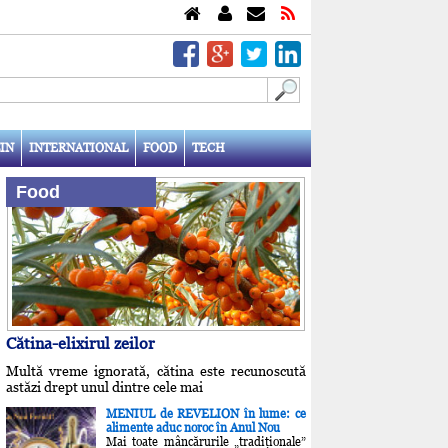
IN
INTERNATIONAL
FOOD
TECH
Food
Cătina-elixirul zeilor
Multă vreme ignorată, cătina este recunoscută
astăzi drept unul dintre cele mai
MENIUL de REVELION în lume: ce
alimente aduc noroc în Anul Nou
Mai toate mâncărurile „tradiţionale”