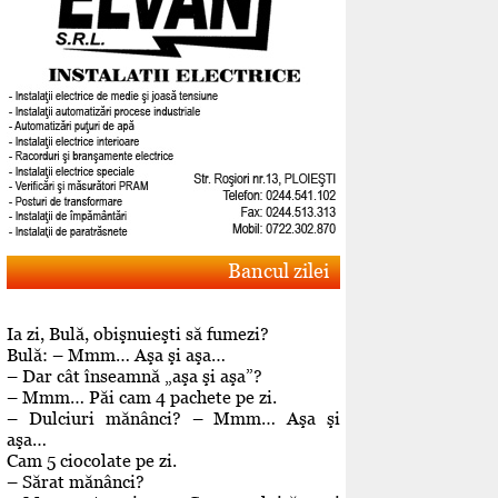
Bancul zilei
Ia zi, Bulă, obişnuieşti să fumezi?
Bulă: – Mmm… Aşa şi aşa…
– Dar cât înseamnă „aşa şi aşa”?
– Mmm… Păi cam 4 pachete pe zi.
– Dulciuri mănânci? – Mmm… Aşa şi
aşa…
Cam 5 ciocolate pe zi.
– Sărat mănânci?