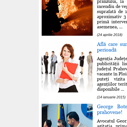
prânzului, la
incendiu de veg
suprafată de 
aproximativ 3 
primă interve
asemenea, ...
(24 aprilie 2018)
Află care su
perioadă
Agenţia Judeţ
publicităţii 
judeţul Prahov
vacante în Plo
puteţi vizit
agenţiilor ter
disponibile ...
(14 ianuarie 2015)
George Bote
prahovene!
Avocatul George
agitaţia prim