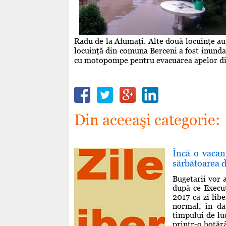
Radu de la Afumaţi. Alte două locuinţe au 
locuinţă din comuna Berceni a fost inundat
cu motopompe pentru evacuarea apelor di
Din aceeaşi categorie:
Încă o vacan
sărbătoarea 
Bugetarii vor 
după ce Execut
2017 ca zi lib
normal, în da
timpului de luc
printr-o hotărâr