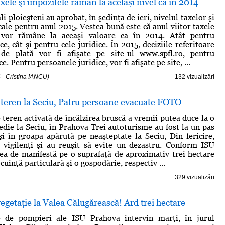
axele şi impozitele rămân la acelaşi nivel ca în 2014
ali ploieşteni au aprobat, în şedinţa de ieri, nivelul taxelor şi
cale pentru anul 2015. Vestea bună este că anul viitor taxele
 vor rămâne la aceaşi valoare ca în 2014. Atât pentru
ce, cât şi pentru cele juridice. În 2015, deciziile referitoare
e de plată vor fi afişate pe site-ul www.spfl.ro, pentru
e. Pentru persoanele juridice, vor fi afişate pe site, ...
 - Cristina IANCU)
132 vizualizări
 teren la Seciu, Patru persoane evacuate FOTO
 teren activată de încălzirea bruscă a vremii putea duce la o
edie la Seciu, în Prahova Trei autoturisme au fost la un pas
i în groapa apărută pe neaşteptate la Seciu, Din fericire,
t vigilenţi şi au reuşit să evite un dezastru. Conform ISU
ea de manifestă pe o suprafaţă de aproximativ trei hectare
ocuinţă particulară şi o gospodărie, respectiv ...
329 vizualizări
egetaţie la Valea Călugărească! Ard trei hectare
 de pompieri ale ISU Prahova intervin marţi, în jurul