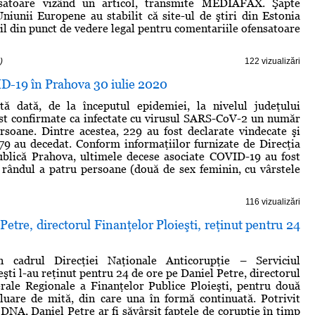
satoare vizând un articol, transmite MEDIAFAX. Şapte
Uniunii Europene au stabilit că site-ul de ştiri din Estonia
il din punct de vedere legal pentru comentariile ofensatoare
)
122 vizualizări
ID-19 în Prahova 30 iulie 2020
tă dată, de la începutul epidemiei, la nivelul judeţului
st confirmate ca infectate cu virusul SARS-CoV-2 un număr
soane. Dintre acestea, 229 au fost declarate vindecate şi
 79 au decedat. Conform informaţiilor furnizate de Direcţia
ublică Prahova, ultimele decese asociate COVID-19 au fost
n rândul a patru persoane (două de sex feminin, cu vârstele
116 vizualizări
etre, directorul Finanţelor Ploieşti, reţinut pentru 24
n cadrul Direcţiei Naţionale Anticorupţie – Serviciul
eşti l-au reţinut pentru 24 de ore pe Daniel Petre, directorul
rale Regionale a Finanţelor Publice Ploieşti, pentru două
 luare de mită, din care una în formă continuată. Potrivit
DNA, Daniel Petre ar fi săvârşit faptele de corupţie în timp