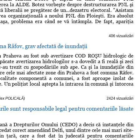
erea la ALDE. Botez vorbeşte despre destructurarea PNL şi
ă liberalii se pregătesc de un...dezastru electoral. "Asistam
rea organizaţională a noului PNL din Ploieşti. Era absolut
 aşa, problema era când se vă întâmpla. De fapt, apariţia
406 vizualizări
 Râfov, grav afectată de inundaţii
n Prahova au fost sub avertizare COD ROŞU hidrologic de
păcate avertizarea hidrologilor s-a dovedit a fi reală şi zeci
-au trezit cu gospodăriile sub ape. Ca şi la inundaţiile din
re cele mai afectate zone din Prahova a fost comuna Râfov.
ocalitate componentă a comunei, a fost aproape izolat de
. Un poliţist local aştepta la intrarea în comună şi întorcea
 Alex POLICALĂ)
2424 vizualizări
ile sunt responsabile legal pentru comentariile lăsate
ană a Drepturilor Omului (CEDO) a decis că instanţele din
cedat corect amendând Delfi, unul dintre cele mai mari site-
din ţară, care a fost dat în judecată pentru comentariile