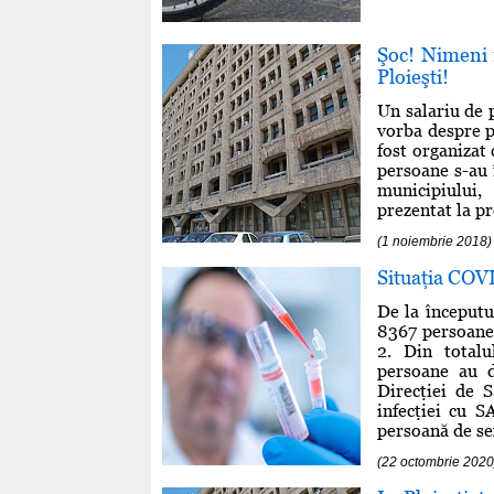
Şoc! Nimeni 
Ploieşti!
Un salariu de 
vorba despre p
fost organizat
persoane s-au 
municipiului,
prezentat la pr
(1 noiembrie 2018)
Situaţia COV
De la începutu
8367 persoane 
2. Din totalu
persoane au d
Direcţiei de 
infecţiei cu 
persoană de sex
(22 octombrie 2020