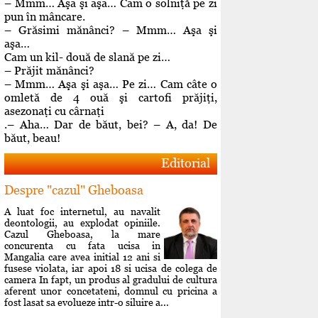
– Mmm… Aşa şi aşa… Cam o solniţă pe zi
pun în mâncare.
– Grăsimi mănânci? – Mmm… Aşa şi
aşa…
Cam un kil- două de slană pe zi…
– Prăjit mănânci?
– Mmm… Aşa şi aşa… Pe zi… Cam câte o
omletă de 4 ouă şi cartofi prăjiţi,
asezonaţi cu cârnaţi
.– Aha… Dar de băut, bei? – A, da! De
băut, beau!
Editorial
Despre "cazul" Gheboasa
A luat foc internetul, au navalit
deontologii, au explodat opiniile.
Cazul Gheboasa, la mare
concurenta cu fata ucisa in
Mangalia care avea initial 12 ani si
fusese violata, iar apoi 18 si ucisa de colega de
camera In fapt, un produs al gradului de cultura
aferent unor concetateni, domnul cu pricina a
fost lasat sa evolueze intr-o siluire a...