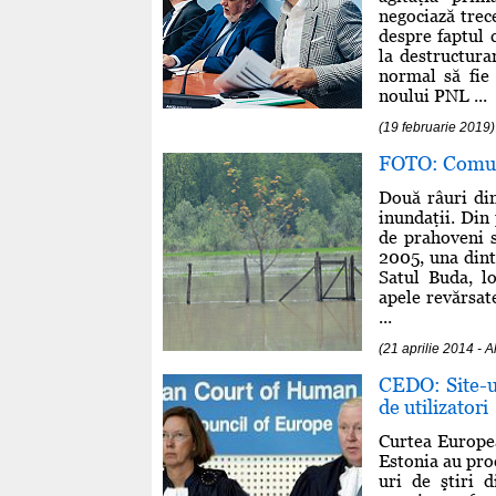
negociază trec
despre faptul c
la destructura
normal să fie
noului PNL ...
(19 februarie 2019)
FOTO: Comuna
Două râuri di
inundaţii. Din 
de prahoveni s
2005, una dint
Satul Buda, l
apele revărsate
...
(21 aprilie 2014 -
CEDO: Site-ur
de utilizatori
Curtea Europe
Estonia au pro
uri de ştiri 