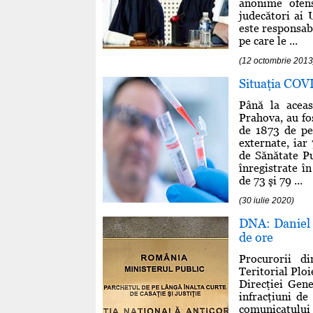
anonime ofen
judecători ai 
este responsab
pe care le ...
(12 octombrie 2013
Situaţia COV
Până la aceas
Prahova, au fo
de 1873 de per
externate, iar
de Sănătate P
înregistrate î
de 73 şi 79 ...
(30 iulie 2020)
DNA: Daniel P
de ore
Procurorii di
Teritorial Ploi
Direcţiei Gene
infracţiuni de
comunicatului 