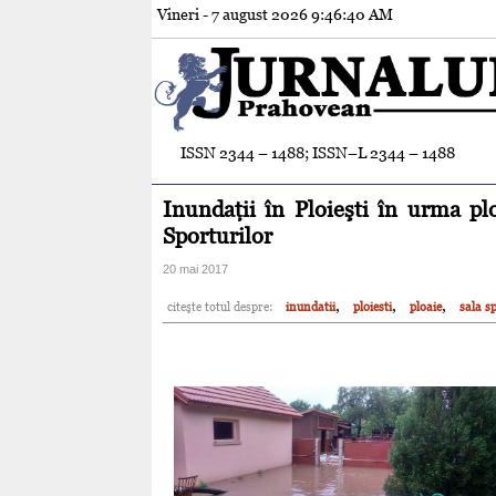
Vineri - 7 august 2026
9:46:41 AM
ISSN 2344 – 1488; ISSN–L 2344 – 1488
Inundaţii în Ploieşti în urma ploi
Sporturilor
20 mai 2017
,
,
,
citeşte totul despre:
inundatii
ploiesti
ploaie
sala s