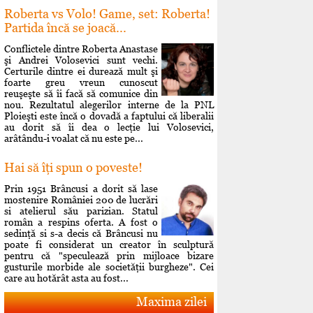
Roberta vs Volo! Game, set: Roberta!
Partida încă se joacă...
Conflictele dintre Roberta Anastase
şi Andrei Volosevici sunt vechi.
Certurile dintre ei durează mult şi
foarte greu vreun cunoscut
reuşeşte să îi facă să comunice din
nou. Rezultatul alegerilor interne de la PNL
Ploieşti este încă o dovadă a faptului că liberalii
au dorit să îi dea o lecţie lui Volosevici,
arâtându-i voalat că nu este pe...
Hai să îţi spun o poveste!
Prin 1951 Brâncusi a dorit să lase
mostenire României 200 de lucrări
si atelierul său parizian. Statul
român a respins oferta. A fost o
sedinţă si s-a decis că Brâncusi nu
poate fi considerat un creator în sculptură
pentru că "speculează prin mijloace bizare
gusturile morbide ale societăţii burgheze". Cei
care au hotărât asta au fost...
Maxima zilei