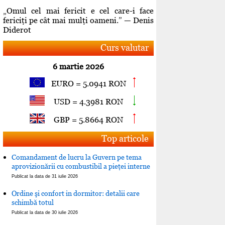
„Omul cel mai fericit e cel care-i face
fericiţi pe cât mai mulţi oameni.” — Denis
Diderot
Curs valutar
6 martie 2026
EURO = 5.0941 RON
USD = 4.3981 RON
GBP = 5.8664 RON
Top articole
Comandament de lucru la Guvern pe tema
aprovizionării cu combustibil a pieţei interne
Publicat la data de 31 iulie 2026
Ordine şi confort in dormitor: detalii care
schimbă totul
Publicat la data de 30 iulie 2026