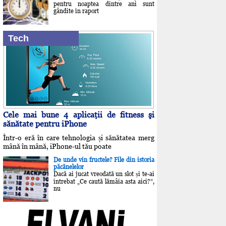
pentru noaptea dintre ani sunt
gândite în raport
Tech
Cele mai bune 4 aplicaţii de fitness şi
sănătate pentru iPhone
Într-o eră în care tehnologia și sănătatea merg
mână în mână, iPhone-ul tău poate
De unde vin fructele? File din istoria
păcănelelor
Dacă ai jucat vreodată un slot și te-ai
întrebat „Ce caută lămâia asta aici?”,
nu