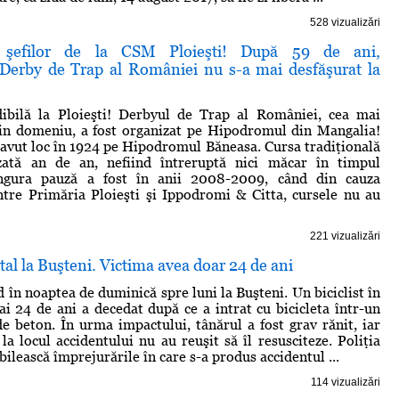
528 vizualizări
 şefilor de la CSM Ploieşti! După 59 de ani,
l Derby de Trap al României nu s-a mai desfăşurat la
edibilă la Ploieşti! Derbyul de Trap al României, cea mai
din domeniu, a fost organizat pe Hipodromul din Mangalia!
 avut loc în 1924 pe Hipodromul Băneasa. Cursa tradiţională
zată an de an, nefiind întreruptă nici măcar în timpul
ingura pauză a fost în anii 2008-2009, când din cauza
intre Primăria Ploieşti şi Ippodromi & Citta, cursele nu au
221 vizualizări
al la Buşteni. Victima avea doar 24 de ani
 în noaptea de duminică spre luni la Buşteni. Un biciclist în
i 24 de ani a decedat după ce a intrat cu bicicleta într-un
 de beton. În urma impactului, tânărul a fost grav rănit, iar
la locul accidentului nu au reuşit să îl resusciteze. Poliţia
ilească împrejurările în care s-a produs accidentul ...
114 vizualizări