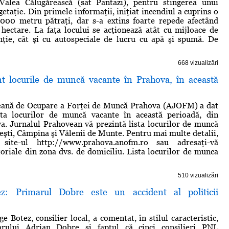
 Valea Călugărească (sat Pantazi), pentru stingerea unui
etaţie. Din primele informaţii, iniţiat incendiul a cuprins o
1000 metru pătraţi, dar s-a extins foarte repede afectând
hectare. La faţa locului se acţionează atât cu mijloace de
nţie, cât şi cu autospeciale de lucru cu apă şi spumă. De
668 vizualizări
nt locurile de muncă vacante în Prahova, în această
eană de Ocupare a Forţei de Muncă Prahova (AJOFM) a dat
lista locurilor de muncă vacante în această perioadă, din
a. Jurnalul Prahovean vă prezintă lista locurilor de muncă
ieşti, Câmpina şi Vălenii de Munte. Pentru mai multe detalii,
a site-ul http://www.prahova.anofm.ro sau adresaţi-vă
itoriale din zona dvs. de domiciliu. Lista locurilor de munca
510 vizualizări
z: Primarul Dobre este un accident al politicii
 Botez, consilier local, a comentat, în stilul caracteristic,
arului Adrian Dobre şi faptul că cinci consilieri PNL