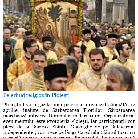
Pelerinaj religios în Ploieşti
Ploieştiul va fi gazda unui pelerinaj organizat sâmbătă, 12
aprilie, înainte de Sărbătoarea Floriilor. Sărbătoarea
marchează intrarea Domnului în Ierusalim. Organizatorul
evenimentului este Protoieria Ploieşti, iar participanţii vor
pleca de la Biserica Sfântul Gheorghe de pe Bulevardul
Independenţei, vor trece pe lângă Catedrala Sfântul Ioan, cu
o scurtă oprire şi vor parcurge Bulevardul Republicii până