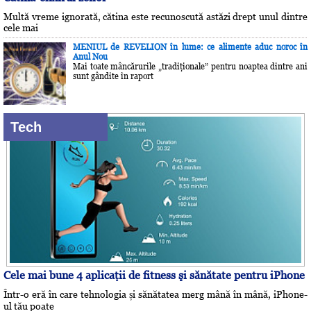
Multă vreme ignorată, cătina este recunoscută astăzi drept unul dintre
cele mai
MENIUL de REVELION în lume: ce alimente aduc noroc în
Anul Nou
Mai toate mâncărurile „tradiţionale” pentru noaptea dintre ani
sunt gândite în raport
Tech
Cele mai bune 4 aplicaţii de fitness şi sănătate pentru iPhone
Într-o eră în care tehnologia și sănătatea merg mână în mână, iPhone-
ul tău poate