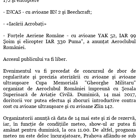
172 şi elicoptere
- INCAS - cu avioane BN 2 şi Beechcraft;
- «Iacării Acrobaţi»
- Forţele Aeriene Române - cu avioane YAK 52, IAR 99
Şoim şi elicopter IAR 330 Puma", a anunţat Aeroclubul
României.
Accesul publicului va fi liber.
Evenimentul va fi precedat de concursul de zbor de
regularitate şi precizia aterizării cu avioane şi avioane
ultrauşoare Cupa Memorială "Gheorghe Militaru"
organizat de Aeroclubul României împreună cu Şcoala
Superioară de Aviaţie Civilă. Duminică, 14 mai 2017,
doritorii vor putea efectua şi zboruri introductive contra
cost cu avioane ultrauşoare şi cu avioane Zlin 142.
Organizatorii anunţă că data de 14 mai este şi zi de rezervă,
iar, în funcţie de condiţiile meteo, show-ul ar putea fi
amânat pentru duminică, la ora 11.00. De altfel, prognoza
meteo nu este deloc încurajatoare, Prahova aflându-se sub