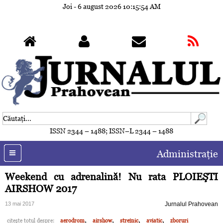
Joi - 6 august 2026
10:15:57 AM
ISSN 2344 – 1488; ISSN–L 2344 – 1488
Administraţie
Weekend cu adrenalină! Nu rata PLOIEŞTI
AIRSHOW 2017
13 mai 2017
Jurnalul Prahovean
,
,
,
,
citeşte totul despre:
aerodrom
airshow
strejnic
aviatic
zboruri