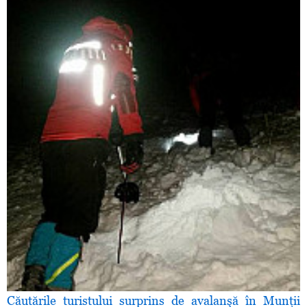
Căutările turistului surprins de avalanşă în Munţii