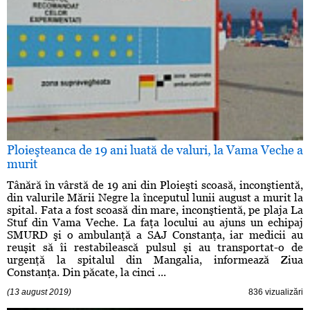
Ploieşteanca de 19 ani luată de valuri, la Vama Veche a
murit
Tânără în vârstă de 19 ani din Ploieşti scoasă, inconştientă,
din valurile Mării Negre la începutul lunii august a murit la
spital. Fata a fost scoasă din mare, inconştientă, pe plaja La
Stuf din Vama Veche. La faţa locului au ajuns un echipaj
SMURD şi o ambulanţă a SAJ Constanţa, iar medicii au
reuşit să îi restabilească pulsul şi au transportat-o de
urgenţă la spitalul din Mangalia, informează Ziua
Constanţa. Din păcate, la cinci ...
(13 august 2019)
836 vizualizări