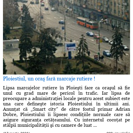
Ploiestiul, un oraş fară marcaje rutiere !
Lipsa marcajelor rutiere în Ploieşti face ca oraşul să fie
unul cu grad mare de pericol în trafic. Iar lipsa de
preocupare a administraţiei locale pentru acest subiect este
una care defineşte istoria Ploiestiului în ultimii ani.
Anunţat că „Smart city” de către fostul primar Adrian
Dobre, Ploiestiului îi lipsesc condiţiile normale care să
asigure siguranţa cetăţeanului. Cu internetul cocoţat pe
stâlpii municipalităţii şi cu camere de luat ...