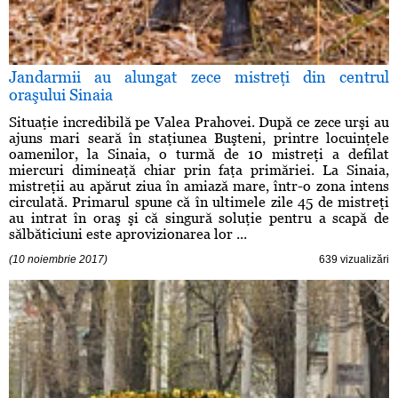
Jandarmii au alungat zece mistreţi din centrul
oraşului Sinaia
Situaţie incredibilă pe Valea Prahovei. După ce zece urşi au
ajuns mari seară în staţiunea Buşteni, printre locuinţele
oamenilor, la Sinaia, o turmă de 10 mistreţi a defilat
miercuri dimineaţă chiar prin faţa primăriei. La Sinaia,
mistreţii au apărut ziua în amiază mare, într-o zona intens
circulată. Primarul spune că în ultimele zile 45 de mistreţi
au intrat în oraş şi că singură soluţie pentru a scapă de
sălbăticiuni este aprovizionarea lor ...
(10 noiembrie 2017)
639 vizualizări