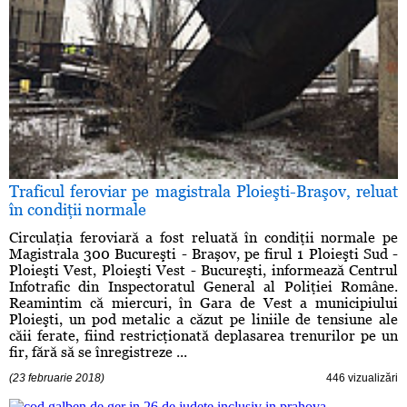
Traficul feroviar pe magistrala Ploieşti-Braşov, reluat
în condiţii normale
Circulaţia feroviară a fost reluată în condiţii normale pe
Magistrala 300 Bucureşti - Braşov, pe firul 1 Ploieşti Sud -
Ploieşti Vest, Ploieşti Vest - Bucureşti, informează Centrul
Infotrafic din Inspectoratul General al Poliţiei Române.
Reamintim că miercuri, în Gara de Vest a municipiului
Ploieşti, un pod metalic a căzut pe liniile de tensiune ale
căii ferate, fiind restricţionată deplasarea trenurilor pe un
fir, fără să se înregistreze ...
(23 februarie 2018)
446 vizualizări