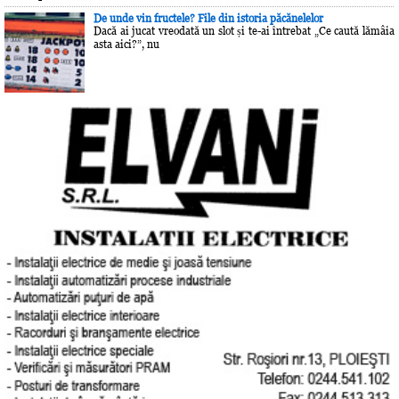
De unde vin fructele? File din istoria păcănelelor
Dacă ai jucat vreodată un slot și te-ai întrebat „Ce caută lămâia
asta aici?”, nu