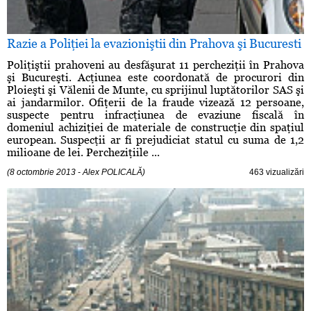
Razie a Poliţiei la evazioniştii din Prahova şi Bucuresti
Poliţiştii prahoveni au desfăşurat 11 percheziţii în Prahova
şi Bucureşti. Acţiunea este coordonată de procurori din
Ploieşti şi Vălenii de Munte, cu sprijinul luptătorilor SAS şi
ai jandarmilor. Ofiţerii de la fraude vizează 12 persoane,
suspecte pentru infracţiunea de evaziune fiscală în
domeniul achiziţiei de materiale de construcţie din spaţiul
european. Suspecţii ar fi prejudiciat statul cu suma de 1,2
milioane de lei. Percheziţiile ...
(8 octombrie 2013 - Alex POLICALĂ)
463 vizualizări