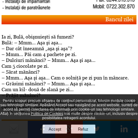
Bancul zilei
Ia zi, Bulă, obişnuieşti să fumezi?
Bulă: – Mmm… Aşa şi aşa…
– Dar cât înseamnă „aşa şi aşa”?
– Mmm… Păi cam 4 pachete pe zi.
– Dulciuri mănânci? – Mmm… Aşa şi aşa…
Cam 5 ciocolate pe zi.
– Sărat mănânci?
– Mmm… Aşa şi aşa… Cam o solniţă pe zi pun în mâncare.
– Grăsimi mănânci? – Mmm… Aşa şi aşa…
Cam un kil- două de slană pe zi…
– Prăjit mănânci?
– Mmm… Aşa şi aşa… Pe zi… Cam câte o omletă de 4 ouă şi
Pentru scopuri precum afișarea de conținut personalizat, folosim module cookie
sau tehnologii similare. Apăsând Accept sau navigând pe acest website, sunteți de
cartofi prăjiţi, asezonaţi cu cârnaţi
acord să permiți colectarea de informații prin cookie-uri sau tehnologii similare.
.– Aha… Dar de băut, bei? – A, da! De băut, beau!
Aflați în secțiunea
Politica de Cookies
mai multe despre cookie-uri, inclusiv despre
posibilitatea retragerii acordului.
Editorial
Despre "cazul" Gheboasa