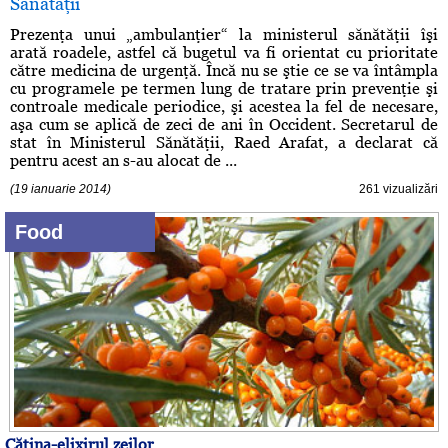
Sănătăţii
Prezenţa unui „ambulanţier“ la ministerul sănătăţii îşi
arată roadele, astfel că bugetul va fi orientat cu prioritate
către medicina de urgenţă. Încă nu se ştie ce se va întâmpla
cu programele pe termen lung de tratare prin prevenţie şi
controale medicale periodice, şi acestea la fel de necesare,
aşa cum se aplică de zeci de ani în Occident. Secretarul de
stat în Ministerul Sănătăţii, Raed Arafat, a declarat că
pentru acest an s-au alocat de ...
(19 ianuarie 2014)
261 vizualizări
Food
Cătina-elixirul zeilor