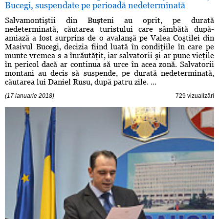
Bucegi, suspendate pe perioadă nedeterminată
Salvamontiştii din Buşteni au oprit, pe durată
nedeterminată, căutarea turistului care sâmbătă după-
amiază a fost surprins de o avalanşă pe Valea Coştilei din
Masivul Bucegi, decizia fiind luată în condiţiile în care pe
munte vremea s-a înrăutăţit, iar salvatorii şi-ar pune vieţile
în pericol dacă ar continua să urce în acea zonă. Salvatorii
montani au decis să suspende, pe durată nedeterminată,
căutarea lui Daniel Rusu, după patru zile. ...
(17 ianuarie 2018)
729 vizualizări