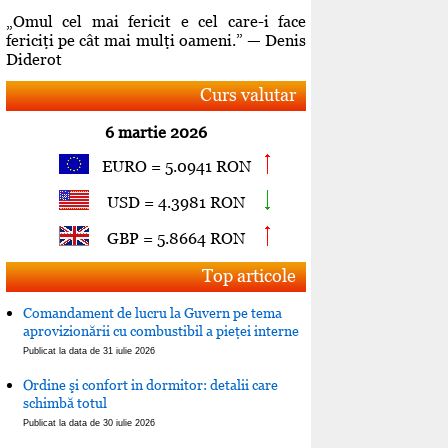
„Omul cel mai fericit e cel care-i face
fericiţi pe cât mai mulţi oameni.” — Denis
Diderot
Curs valutar
6 martie 2026
EURO = 5.0941 RON
USD = 4.3981 RON
GBP = 5.8664 RON
Top articole
Comandament de lucru la Guvern pe tema
aprovizionării cu combustibil a pieţei interne
Publicat la data de 31 iulie 2026
Ordine şi confort in dormitor: detalii care
schimbă totul
Publicat la data de 30 iulie 2026