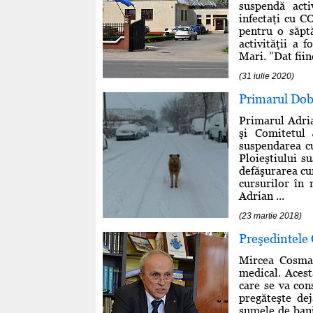
suspendă acti
infectaţi cu C
pentru o săpt
activităţii a
Mari. ”Dat fiind
(31 iulie 2020)
Primarul Dobr
Primarul Adri
şi Comitetul
suspendarea cu
Ploieştiului su
defăşurarea cu
cursurilor în 
Adrian ...
(23 martie 2018)
Preşedintele C
Mircea Cosma 
medical. Acest
care se va cons
pregăteşte dej
sumele de bani