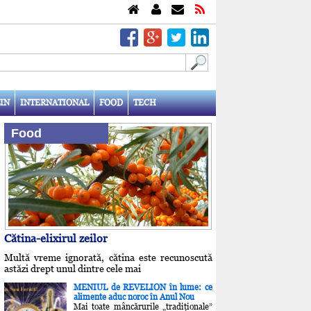
IN
INTERNATIONAL
FOOD
TECH
Food
Cătina-elixirul zeilor
Multă vreme ignorată, cătina este recunoscută
astăzi drept unul dintre cele mai
MENIUL de REVELION în lume: ce
alimente aduc noroc în Anul Nou
Mai toate mâncărurile „tradiţionale”