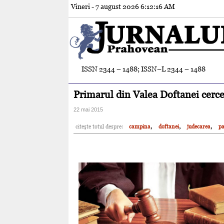
Vineri - 7 august 2026
6:12:17 AM
ISSN 2344 – 1488; ISSN–L 2344 – 1488
Primarul din Valea Doftanei cerce
22 mai 2015
,
,
,
citeşte totul despre:
campina
doftanei
judecarea
pa