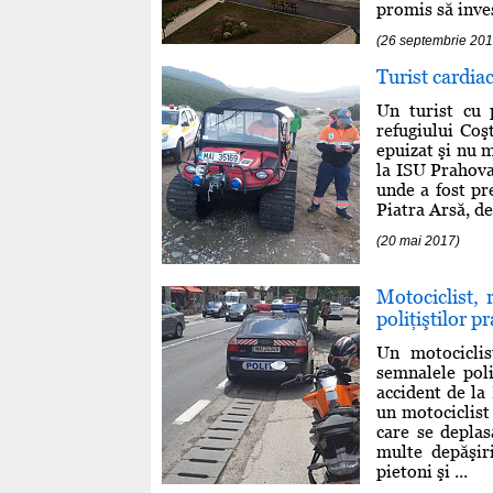
promis să inves
(26 septembrie 201
Turist cardia
Un turist cu 
refugiului Coş
epuizat şi nu 
la ISU Prahova
unde a fost pr
Piatra Arsă, de
(20 mai 2017)
Motociclist,
poliţiştilor p
Un motociclis
semnalele poli
accident de la 
un motociclist
care se deplas
multe depăşir
pietoni şi ...