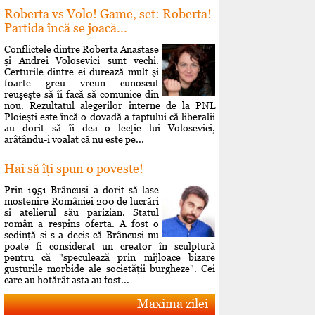
Roberta vs Volo! Game, set: Roberta!
Partida încă se joacă...
Conflictele dintre Roberta Anastase
şi Andrei Volosevici sunt vechi.
Certurile dintre ei durează mult şi
foarte greu vreun cunoscut
reuşeşte să îi facă să comunice din
nou. Rezultatul alegerilor interne de la PNL
Ploieşti este încă o dovadă a faptului că liberalii
au dorit să îi dea o lecţie lui Volosevici,
arâtându-i voalat că nu este pe...
Hai să îţi spun o poveste!
Prin 1951 Brâncusi a dorit să lase
mostenire României 200 de lucrări
si atelierul său parizian. Statul
român a respins oferta. A fost o
sedinţă si s-a decis că Brâncusi nu
poate fi considerat un creator în sculptură
pentru că "speculează prin mijloace bizare
gusturile morbide ale societăţii burgheze". Cei
care au hotărât asta au fost...
Maxima zilei