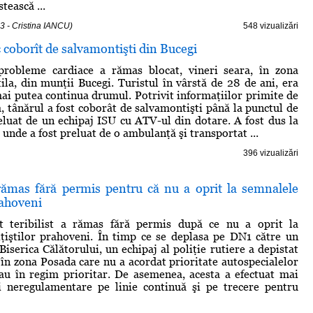
tească ...
3 - Cristina IANCU)
548 vizualizări
c coborît de salvamontişti din Bucegi
probleme cardiace a rămas blocat, vineri seara, în zona
tila, din munţii Bucegi. Turistul în vârstă de 28 de ani, era
mai putea continua drumul. Potrivit informaţiilor primite de
, tânărul a fost coborât de salvamontişti până la punctul de
eluat de un echipaj ISU cu ATV-ul din dotare. A fost dus la
 unde a fost preluat de o ambulanţă şi transportat ...
396 vizualizări
 rămas fără permis pentru că nu a oprit la semnalele
rahoveni
t teribilist a rămas fără permis după ce nu a oprit la
ţiştilor prahoveni. În timp ce se deplasa pe DN1 către un
Biserica Călătorului, un echipaj al poliţie rutiere a depistat
 în zona Posada care nu a acordat prioritate autospecialelor
au în regim prioritar. De asemenea, acesta a efectuat mai
i neregulamentare pe linie continuă şi pe trecere pentru