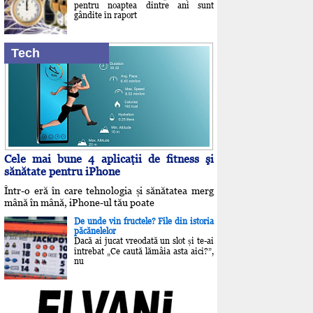
pentru noaptea dintre ani sunt
gândite în raport
Tech
Cele mai bune 4 aplicaţii de fitness şi
sănătate pentru iPhone
Într-o eră în care tehnologia și sănătatea merg
mână în mână, iPhone-ul tău poate
De unde vin fructele? File din istoria
păcănelelor
Dacă ai jucat vreodată un slot și te-ai
întrebat „Ce caută lămâia asta aici?”,
nu