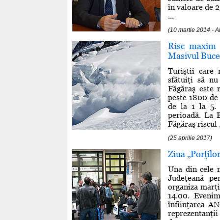
în valoare de 2
...
(10 martie 2014 - 
Risc maxim 
Masivul Buce
Turiştii care
sfătuiţi să n
Făgăraş este 
peste 1800 de 
de la 1 la 5.
perioadă. La 
Făgăraş riscul .
(25 aprilie 2017)
Ziua „Porţil
Una din cele m
Judeţeană p
organiza marţi
14.00. Evenim
înfiinţarea AN
reprezentanţii 