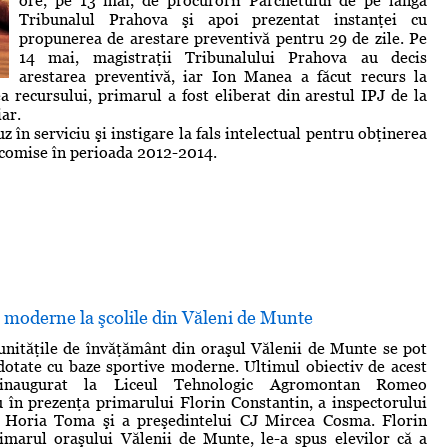
ore, pe 13 mai, de procurorii Parchetului de pe lângă
Tribunalul Prahova şi apoi prezentat instanţei cu
propunerea de arestare preventivă pentru 29 de zile. Pe
14 mai, magistraţii Tribunalului Prahova au decis
arestarea preventivă, iar Ion Manea a făcut recurs la
ea recursului, primarul a fost eliberat din arestul IPJ de la
iar.
în serviciu şi instigare la fals intelectual pentru obţinerea
st comise în perioada 2012-2014.
 moderne la şcolile din Văleni de Munte
 unităţile de învăţământ din oraşul Vălenii de Munte se pot
dotate cu baze sportive moderne. Ultimul obiectiv de acest
inaugurat la Liceul Tehnologic Agromontan Romeo
 în prezenţa primarului Florin Constantin, a inspectorului
r Horia Toma şi a preşedintelui CJ Mircea Cosma. Florin
imarul oraşului Vălenii de Munte, le-a spus elevilor că a