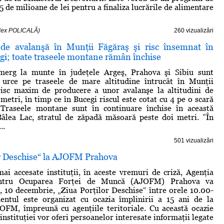
5 de milioane de lei pentru a finaliza lucrările de alimentare
Alex POLICALĂ)
260 vizualizări
de avalanşă în Munţii Făgăraş şi risc însemnat în
gi; toate traseele montane rămân închise
 merg la munte în judeţele Argeş, Prahova şi Sibiu sunt
u urce pe traseele de mare altitudine întrucât în Munţii
risc maxim de producere a unor avalanşe la altitudini de
metri, în timp ce în Bucegi riscul este cotat cu 4 pe o scară
 Traseele montane sunt în continuare închise în această
Bâlea Lac, stratul de zăpadă măsoară peste doi metri. ”În
..
501 vizualizări
or Deschise“ la AJOFM Prahova
ai accesate instituţii, în aceste vremuri de criză, Agenţia
entru Ocuparea Forţei de Muncă (AJOFM) Prahova va
, 10 decembrie, „Ziua Porţilor Deschise“ între orele 10.00-
entul este organizat cu ocazia împlinirii a 15 ani de la
OFM, împreună cu agenţiile teritoriale. Cu această ocazie
instituţiei vor oferi persoanelor interesate informaţii legate