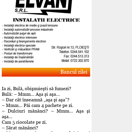
Bancul zilei
Ia zi, Bulă, obişnuieşti să fumezi?
Bulă: – Mmm… Aşa şi aşa…
– Dar cât înseamnă „aşa şi aşa”?
– Mmm… Păi cam 4 pachete pe zi.
– Dulciuri mănânci? – Mmm… Aşa şi
aşa…
Cam 5 ciocolate pe zi.
– Sărat mănânci?