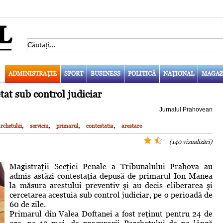
ADMINISTRAŢIE
SPORT
BUSINESS
POLITICĂ
NAŢIONAL
MAGAZ
tat sub control judiciar
Jurnalul Prahovean
,
,
,
,
rchetului
serviciu
primarul
contestatia
arestare
(140 vizualizări)
Magistraţii Secţiei Penale a Tribunalului Prahova au
admis astăzi contestaţia depusă de primarul Ion Manea
la măsura arestului preventiv şi au decis eliberarea şi
cercetarea acestuia sub control judiciar, pe o perioadă de
60 de zile.
Primarul din Valea Doftanei a fost reţinut pentru 24 de