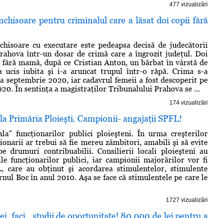
477 vizualizări
nchisoare pentru criminalul care a lăsat doi copii fără
chisoare cu executare este pedeapsa decisă de judecătorii
rahova într-un dosar de crimă care a îngrozit judeţul. Doi
 fără mamă, după ce Cristian Anton, un bărbat în vârstă de
a ucis iubita şi i-a aruncat trupul într-o răpă. Crima s-a
na septembrie 2020, iar cadavrul femeii a fost descoperit pe
20. În sentinţa a magistraţilor Tribunalului Prahova se ...
174 vizualizări
e la Primăria Ploieşti. Campionii- angajaţii SPFL!
la" funcţionarilor publici ploieşteni. În urma creşterilor
ţionarii ar trebui să fie mereu zâmbitori, amabili şi să evite
 drumuri contribuabilii. Consilierii locali ploieşteni au
ile funcţionarilor publici, iar campionii majorărilor vor fi
L, care au obţinut şi acordarea stimulentelor, stimulente
rnul Boc în anul 2010. Aşa se face că stimulentele pe care le
1727 vizualizări
ei, faci...studii de oportunitate! 80.000 de lei pentru a