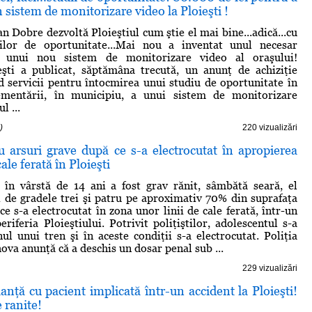
n sistem de monitorizare video la Ploieşti !
n Dobre dezvoltă Ploieştiul cum ştie el mai bine...adică...cu
iilor de oportunitate...Mai nou a inventat unul necesar
i unui nou sistem de monitorizare video al oraşului!
eşti a publicat, săptămâna trecută, un anunţ de achiziţie
nd servicii pentru întocmirea unui studiu de oportunitate în
mentării, în municipiu, a unui sistem de monitorizare
l ...
)
220 vizualizări
u arsuri grave după ce s-a electrocutat în apropierea
cale ferată în Ploieşti
 în vârstă de 14 ani a fost grav rănit, sâmbătă seară, el
i de gradele trei şi patru pe aproximativ 70% din suprafaţa
e s-a electrocutat în zona unor linii de cale ferată, într-un
eriferia Ploieştiului. Potrivit poliţiştilor, adolescentul s-a
ul unui tren şi în aceste condiţii s-a electrocutat. Poliţia
ova anunţă că a deschis un dosar penal sub ...
229 vizualizări
ţă cu pacient implicată într-un accident la Ploieşti!
 ranite!