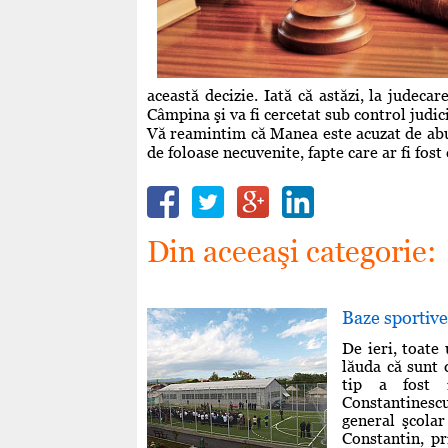
această decizie. Iată că astăzi, la judecar
Câmpina şi va fi cercetat sub control judic
Vă reamintim că Manea este acuzat de abuz 
de foloase necuvenite, fapte care ar fi fo
Din aceeaşi categorie:
Baze sportive
De ieri, toate
lăuda că sunt 
tip a fost 
Constantinescu
general şcola
Constantin, pr