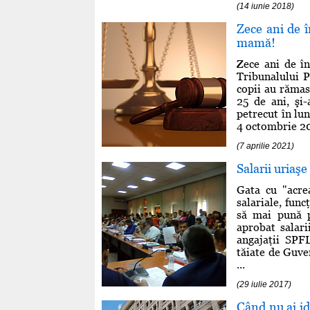
(14 iunie 2018)
Zece ani de î
mamă!
Zece ani de în
Tribunalului P
copii au rămas
25 de ani, şi-
petrecut în lu
4 octombrie 20
(7 aprilie 2021)
Salarii uriaş
Gata cu "acrea
salariale, func
să mai pună pe
aprobat salari
angajaţii SPF
tăiate de Guve
...
(29 iulie 2017)
Când nu ai id