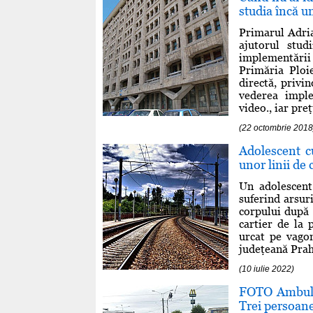
studia încă u
Primarul Adria
ajutorul stud
implementări
Primăria Ploi
directă, privi
vederea imple
video., iar preţu
(22 octombrie 2018
Adolescent c
unor linii de 
Un adolescent
suferind arsur
corpului după c
cartier de la p
urcat pe vagon
judeţeană Prah
(10 iulie 2022)
FOTO Ambulan
Trei persoane