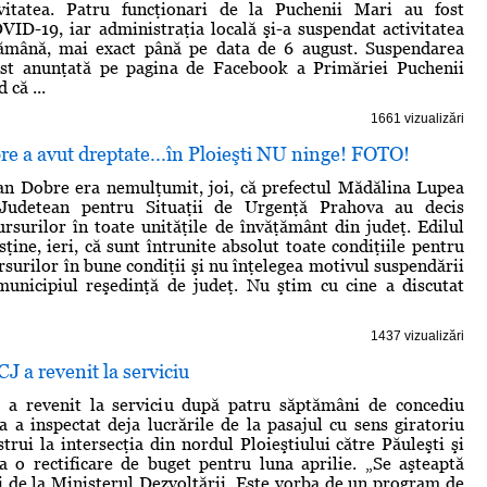
vitatea. Patru funcţionari de la Puchenii Mari au fost
OVID-19, iar administraţia locală şi-a suspendat activitatea
ămână, mai exact până pe data de 6 august. Suspendarea
 fost anunţată pe pagina de Facebook a Primăriei Puchenii
 că ...
1661 vizualizări
e a avut dreptate...în Ploieşti NU ninge! FOTO!
an Dobre era nemulţumit, joi, că prefectul Mădălina Lupea
 Judetean pentru Situaţii de Urgenţă Prahova au decis
rsurilor în toate unităţile de învăţământ din judeţ. Edilul
sţine, ieri, că sunt întrunite absolut toate condiţiile pentru
rsurilor în bune condiţii şi nu înţelegea motivul suspendării
municipiul reşedinţă de judeţ. Nu ştim cu cine a discutat
1437 vizualizări
J a revenit la serviciu
a revenit la serviciu după patru săptămâni de concediu
a a inspectat deja lucrările de la pasajul cu sens giratoriu
trui la intersecţia din nordul Ploieştiului către Păuleşti şi
a o rectificare de buget pentru luna aprilie. „Se aşteaptă
 de la Ministerul Dezvoltării. Este vorba de un program de