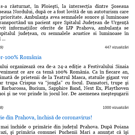
-a răsturnat, în Ploieşti, la intersecţia dintre Şoseaua
seaua Nordului, după ce a fost lovită de un autoturism care
 prioritate. Ambulanţa avea semnalele sonore şi luminoase
transportând un pacient spre Spitalul Judeţean de Urgenţă
rivit informaţiilor oferite de IJP Prahova, ambulanţa se
spitalul judeţean, cu semnalele acustice si luminoase în
...
9)
447 vizualizări
ver-100% România
lui organizează cea de-a 24-a ediţie a Festivalului Sinaia
veniment ce are ca temă 100% România. Ca în fiecare an,
nimată de prietenii de la Teatrul Masca, statuile gigant vor
ar trupa Crispus va “jongla” cu focul. Dansatori, trupe şi
m Barbarossa, Bucium, Sapphire Band, Next Ex, Playthoven
 noi şi ne vor prinde în jocul lor. De asemenea meşteşugarii
8)
1000 vizualizări
ie din Prahova, închisă de coronavirus!
 mai închide o primărie din judeţul Prahova. După Poiana
azi, şi primăria comunei Puchenii Mari a anunţat că îşi