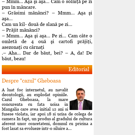
– Mmm… Aşa şi aşa… Cam o solniţă pe zi
pun în mâncare.
– Grăsimi mănânci? – Mmm… Aşa şi
aşa…
Cam un kil- două de slană pe zi…
– Prăjit mănânci?
– Mmm… Aşa şi aşa… Pe zi… Cam câte o
omletă de 4 ouă şi cartofi prăjiţi,
asezonaţi cu cârnaţi
.– Aha… Dar de băut, bei? – A, da! De
băut, beau!
Editorial
Despre "cazul" Gheboasa
A luat foc internetul, au navalit
deontologii, au explodat opiniile.
Cazul Gheboasa, la mare
concurenta cu fata ucisa in
Mangalia care avea initial 12 ani si
fusese violata, iar apoi 18 si ucisa de colega de
camera In fapt, un produs al gradului de cultura
aferent unor concetateni, domnul cu pricina a
fost lasat sa evolueze intr-o siluire a...