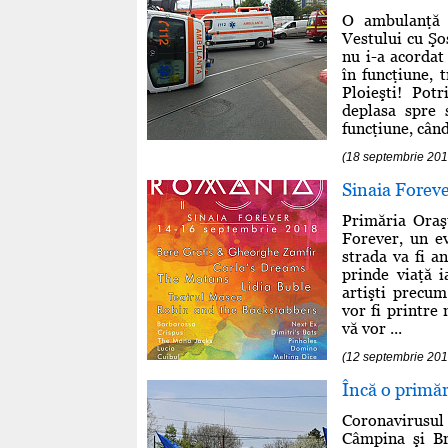
O ambulanţă s
Vestului cu Şo
nu i-a acordat
în funcţiune, 
Ploieşti! Pot
deplasa spre 
funcţiune, când 
(18 septembrie 201
Sinaia Fore
Primăria Oraşu
Forever, un e
strada va fi a
prinde viaţă i
artişti precu
vor fi printre
vă vor ...
(12 septembrie 201
Încă o primăr
Coronavirusul
Câmpina şi Br