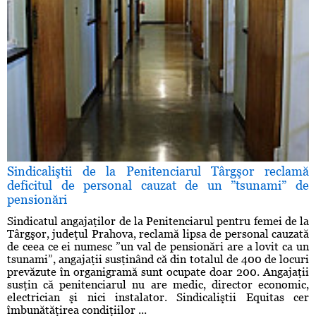
Sindicaliştii de la Penitenciarul Târgşor reclamă
deficitul de personal cauzat de un ”tsunami” de
pensionări
Sindicatul angajaţilor de la Penitenciarul pentru femei de la
Târgşor, judeţul Prahova, reclamă lipsa de personal cauzată
de ceea ce ei numesc ”un val de pensionări are a lovit ca un
tsunami”, angajaţii susţinând că din totalul de 400 de locuri
prevăzute în organigramă sunt ocupate doar 200. Angajaţii
susţin că penitenciarul nu are medic, director economic,
electrician şi nici instalator. Sindicaliştii Equitas cer
îmbunătăţirea condiţiilor ...