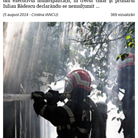
din executivul municipalităţii, în trecut chiar şi primarul
Iulian Bădescu declarându-se nemulţumit ...
(5 august 2014 - Cristina IANCU)
369 vizualizări