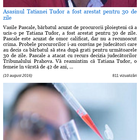
Asasinul Tatianei Tudor a fost arestat pentru 30 de
zile
Vasile Pascale, bărbatul acuzat de procurorii ploieşteni că a
ucis-o pe Tatiana Tudor, a fost arestat pentru 30 de zile.
Pascale este acuzat de omor calificat, dar nu a recunoscut
crima. Probele procurorilor i-au convins pe judecători care
au decis ca bărbatul să stea după grati pentru următoarele
30 de zile. Pascale a atacat cu recurs decizia judecătorilor
Tribunalului Prahova. Vă reamintim că Tatiana Tudor, o
femeie în vârstă de 42 de ani, ...
(10 august 2016)
811 vizualizări