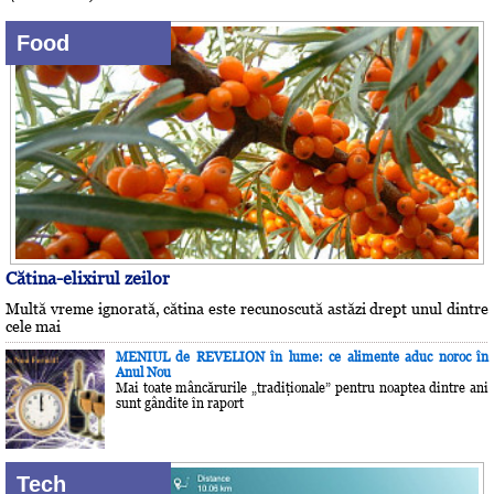
Food
Cătina-elixirul zeilor
Multă vreme ignorată, cătina este recunoscută astăzi drept unul dintre
cele mai
MENIUL de REVELION în lume: ce alimente aduc noroc în
Anul Nou
Mai toate mâncărurile „tradiţionale” pentru noaptea dintre ani
sunt gândite în raport
Tech