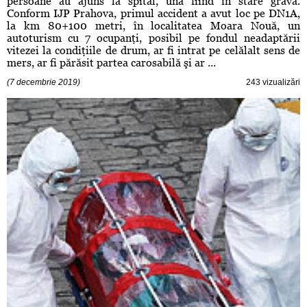
persoane au ajuns la spital, una fiind în stare gravă.
Conform IJP Prahova, primul accident a avut loc pe DN1A,
la km 80+100 metri, în localitatea Moara Nouă, un
autoturism cu 7 ocupanţi, posibil pe fondul neadaptării
vitezei la condiţiile de drum, ar fi intrat pe celălalt sens de
mers, ar fi părăsit partea carosabilă şi ar ...
(7 decembrie 2019)
243 vizualizări