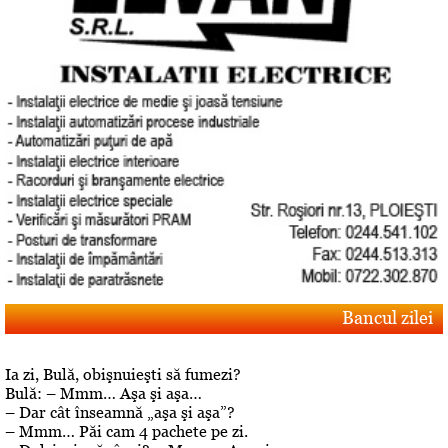
Bancul zilei
Ia zi, Bulă, obişnuieşti să fumezi?
Bulă: – Mmm… Aşa şi aşa…
– Dar cât înseamnă „aşa şi aşa”?
– Mmm… Păi cam 4 pachete pe zi.