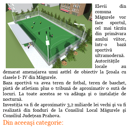
Elevii din
comuna
Măgurele vor
face sportul,
cel mai târziu
din primăvara
anului viitor,
într-o bază
sportivă
ultramodernă.
Autorităţile
locale au
demarat amenajarea unui astfel de obiectiv la Şcoala cu
clasele I- IV din Măgurele.
Baza sportivă va avea teren de fotbal, teren de baschet,
pistă de atletism plus o tribună de aproximativ o sută de
locuri. La toate acestea se va adăuga şi o instalaţie de
nocturnă.
Investiţia va fi de aproximativ 3,2 miliarde lei vechi şi va fi
realizată din fonduri de la Consiliul Local Măgurele şi
Consiliul Judeţean Prahova.
Din aceeaşi categorie: