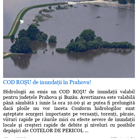
COD ROŞU de inundaţii în Prahova!
Hidrologii au emis un COD ROŞU de inundaţii valabil
pentru judeţele Prahova şi Buzău. Avertizarea este valabilă
până sâmbătă 1 iunie la ora 10.00 şi ar putea fi prelungită
dacă ploile nu vor înceta Conform hidrologilor sunt
aşteptate scurgeri importante pe versanţi, torenţi, pâraie,
viituri rapide pe râurile mici cu efecte severe de inundaţii
locale şi creşteri rapide de debite şi niveluri cu posibile
depăşiri ale COTELOR DE PERICOL ...