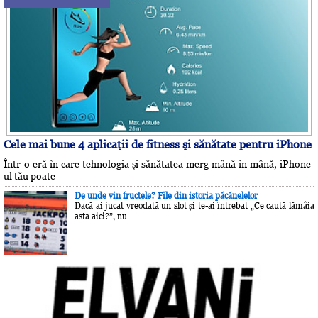
Cele mai bune 4 aplicaţii de fitness şi sănătate pentru iPhone
Într-o eră în care tehnologia și sănătatea merg mână în mână, iPhone-
ul tău poate
De unde vin fructele? File din istoria păcănelelor
Dacă ai jucat vreodată un slot și te-ai întrebat „Ce caută lămâia
asta aici?”, nu