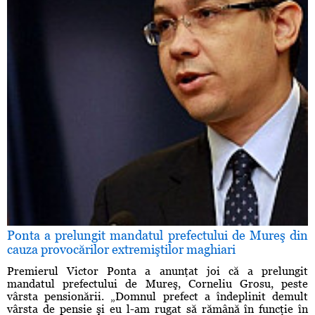
Ponta a prelungit mandatul prefectului de Mureş din
cauza provocărilor extremiştilor maghiari
Premierul Victor Ponta a anunţat joi că a prelungit
mandatul prefectului de Mureş, Corneliu Grosu, peste
vârsta pensionării. „Domnul prefect a îndeplinit demult
vârsta de pensie şi eu l-am rugat să rămână în funcţie în