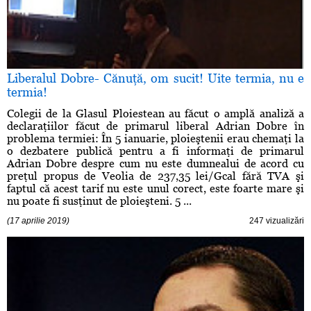
Liberalul Dobre- Cănuţă, om sucit! Uite termia, nu e
termia!
Colegii de la Glasul Ploiestean au făcut o amplă analiză a
declaraţiilor făcut de primarul liberal Adrian Dobre în
problema termiei: În 5 ianuarie, ploieştenii erau chemaţi la
o dezbatere publică pentru a fi informaţi de primarul
Adrian Dobre despre cum nu este dumnealui de acord cu
preţul propus de Veolia de 237,35 lei/Gcal fără TVA şi
faptul că acest tarif nu este unul corect, este foarte mare şi
nu poate fi susţinut de ploieşteni. 5 ...
(17 aprilie 2019)
247 vizualizări