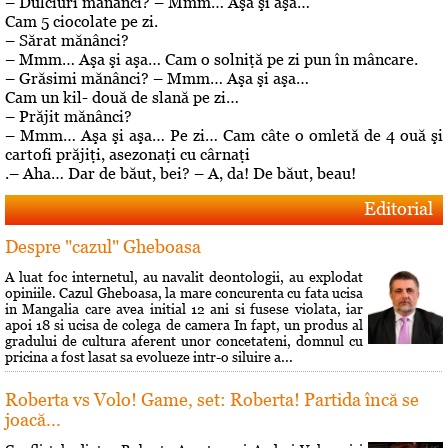
– Dulciuri mănânci? – Mmm… Aşa şi aşa…
Cam 5 ciocolate pe zi.
– Sărat mănânci?
– Mmm… Aşa şi aşa… Cam o solniţă pe zi pun în mâncare.
– Grăsimi mănânci? – Mmm… Aşa şi aşa…
Cam un kil- două de slană pe zi…
– Prăjit mănânci?
– Mmm… Aşa şi aşa… Pe zi… Cam câte o omletă de 4 ouă şi
cartofi prăjiţi, asezonaţi cu cârnaţi
.– Aha… Dar de băut, bei? – A, da! De băut, beau!
Editorial
Despre "cazul" Gheboasa
A luat foc internetul, au navalit deontologii, au explodat
opiniile. Cazul Gheboasa, la mare concurenta cu fata ucisa
in Mangalia care avea initial 12 ani si fusese violata, iar
apoi 18 si ucisa de colega de camera In fapt, un produs al
gradului de cultura aferent unor concetateni, domnul cu
pricina a fost lasat sa evolueze intr-o siluire a...
Roberta vs Volo! Game, set: Roberta! Partida încă se
joacă...