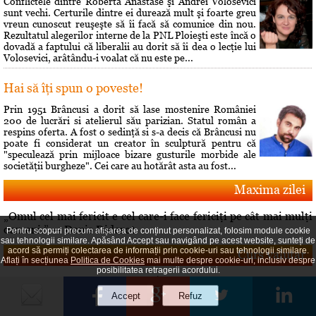
Conflictele dintre Roberta Anastase şi Andrei Volosevici
sunt vechi. Certurile dintre ei durează mult şi foarte greu
vreun cunoscut reuşeşte să îi facă să comunice din nou.
Rezultatul alegerilor interne de la PNL Ploieşti este încă o
dovadă a faptului că liberalii au dorit să îi dea o lecţie lui
Volosevici, arâtându-i voalat că nu este pe...
Hai să îţi spun o poveste!
Prin 1951 Brâncusi a dorit să lase mostenire României
200 de lucrări si atelierul său parizian. Statul român a
respins oferta. A fost o sedinţă si s-a decis că Brâncusi nu
poate fi considerat un creator în sculptură pentru că
"speculează prin mijloace bizare gusturile morbide ale
societăţii burgheze". Cei care au hotărât asta au fost...
Maxima zilei
„Omul cel mai fericit e cel care-i face fericiţi pe cât mai mulţi
oameni.” — Denis Diderot
Pentru scopuri precum afișarea de conținut personalizat, folosim module cookie
sau tehnologii similare. Apăsând Accept sau navigând pe acest website, sunteți de
acord să permiți colectarea de informații prin cookie-uri sau tehnologii similare.
Curs valutar
Aflați în secțiunea
Politica de Cookies
mai multe despre cookie-uri, inclusiv despre
posibilitatea retragerii acordului.
6 martie 2026
EURO = 5.0941 RON