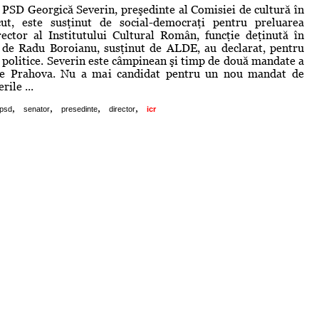
 PSD Georgică Severin, preşedinte al Comisiei de cultură în
ut, este susţinut de social-democraţi pentru preluarea
rector al Institutului Cultural Român, funcţie deţinută în
de Radu Boroianu, susţinut de ALDE, au declarat, pentru
 politice. Severin este câmpinean şi timp de două mandate a
de Prahova. Nu a mai candidat pentru un nou mandat de
rile ...
,
,
,
,
psd
senator
presedinte
director
icr