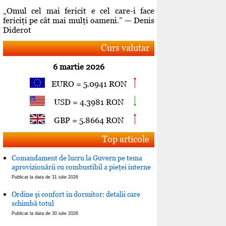
„Omul cel mai fericit e cel care-i face
fericiţi pe cât mai mulţi oameni.” — Denis
Diderot
Curs valutar
6 martie 2026
EURO = 5.0941 RON
USD = 4.3981 RON
GBP = 5.8664 RON
Top articole
Comandament de lucru la Guvern pe tema
aprovizionării cu combustibil a pieţei interne
Publicat la data de 31 iulie 2026
Ordine şi confort in dormitor: detalii care
schimbă totul
Publicat la data de 30 iulie 2026