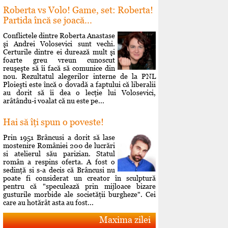
Roberta vs Volo! Game, set: Roberta!
Partida încă se joacă...
Conflictele dintre Roberta Anastase
şi Andrei Volosevici sunt vechi.
Certurile dintre ei durează mult şi
foarte greu vreun cunoscut
reuşeşte să îi facă să comunice din
nou. Rezultatul alegerilor interne de la PNL
Ploieşti este încă o dovadă a faptului că liberalii
au dorit să îi dea o lecţie lui Volosevici,
arâtându-i voalat că nu este pe...
Hai să îţi spun o poveste!
Prin 1951 Brâncusi a dorit să lase
mostenire României 200 de lucrări
si atelierul său parizian. Statul
român a respins oferta. A fost o
sedinţă si s-a decis că Brâncusi nu
poate fi considerat un creator în sculptură
pentru că "speculează prin mijloace bizare
gusturile morbide ale societăţii burgheze". Cei
care au hotărât asta au fost...
Maxima zilei