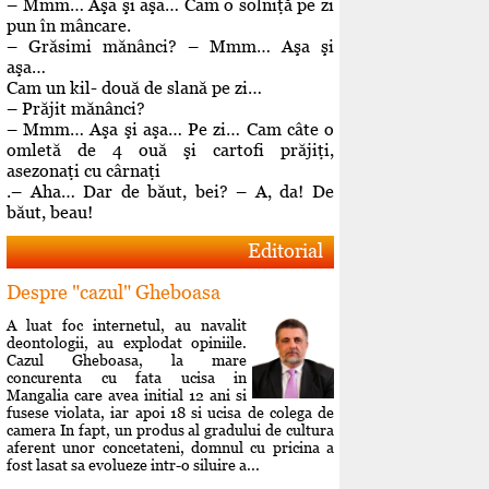
– Mmm… Aşa şi aşa… Cam o solniţă pe zi
pun în mâncare.
– Grăsimi mănânci? – Mmm… Aşa şi
aşa…
Cam un kil- două de slană pe zi…
– Prăjit mănânci?
– Mmm… Aşa şi aşa… Pe zi… Cam câte o
omletă de 4 ouă şi cartofi prăjiţi,
asezonaţi cu cârnaţi
.– Aha… Dar de băut, bei? – A, da! De
băut, beau!
Editorial
Despre "cazul" Gheboasa
A luat foc internetul, au navalit
deontologii, au explodat opiniile.
Cazul Gheboasa, la mare
concurenta cu fata ucisa in
Mangalia care avea initial 12 ani si
fusese violata, iar apoi 18 si ucisa de colega de
camera In fapt, un produs al gradului de cultura
aferent unor concetateni, domnul cu pricina a
fost lasat sa evolueze intr-o siluire a...