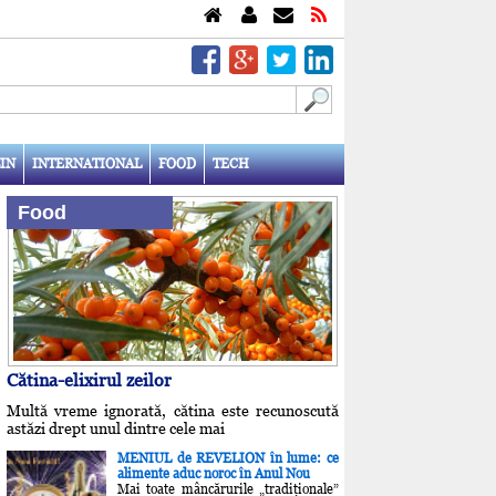
IN
INTERNATIONAL
FOOD
TECH
Food
Cătina-elixirul zeilor
Multă vreme ignorată, cătina este recunoscută
astăzi drept unul dintre cele mai
MENIUL de REVELION în lume: ce
alimente aduc noroc în Anul Nou
Mai toate mâncărurile „tradiţionale”