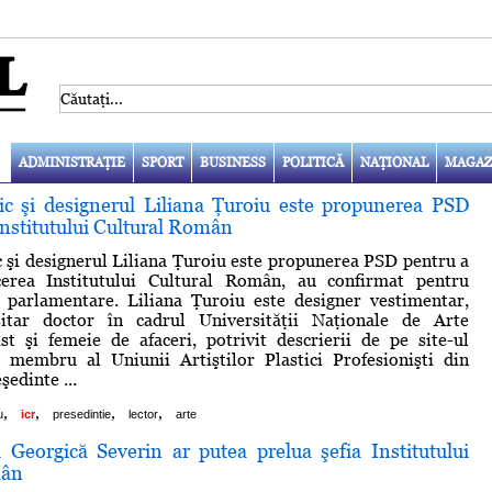
ADMINISTRAŢIE
SPORT
BUSINESS
POLITICĂ
NAŢIONAL
MAGAZ
stic şi designerul Liliana Ţuroiu este propunerea PSD
Institutului Cultural Român
ic şi designerul Liliana Ţuroiu este propunerea PSD pentru a
erea Institutului Cultural Român, au confirmat pentru
 parlamentare. Liliana Ţuroiu este designer vestimentar,
sitar doctor în cadrul Universităţii Naţionale de Arte
ist şi femeie de afaceri, potrivit descrierii de pe site-ul
e membru al Uniunii Artiştilor Plastici Profesionişti din
edinte ...
,
,
,
,
u
icr
presedintie
lector
arte
Georgică Severin ar putea prelua şefia Institutului
mân