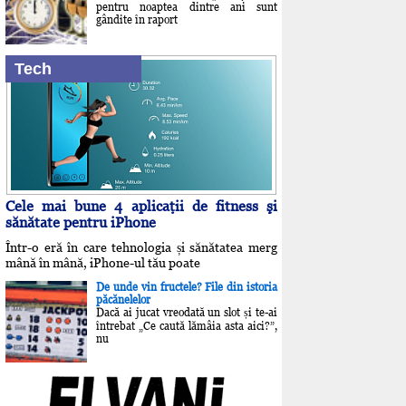
pentru noaptea dintre ani sunt
gândite în raport
Tech
Cele mai bune 4 aplicaţii de fitness şi
sănătate pentru iPhone
Într-o eră în care tehnologia și sănătatea merg
mână în mână, iPhone-ul tău poate
De unde vin fructele? File din istoria
păcănelelor
Dacă ai jucat vreodată un slot și te-ai
întrebat „Ce caută lămâia asta aici?”,
nu