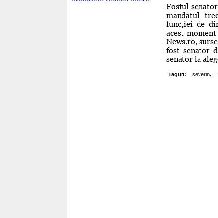
Fostul senator
mandatul trec
funcţiei de di
acest moment 
News.ro, surse
fost senator 
senator la alege
,
Taguri:
severin