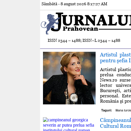
Sâmbătă - 8 august 2026
8:17:28 AM
ISSN 2344 – 1488; ISSN–L 2344 – 1488
Artistul pla
pentru şefia 
Artistul plast
prelua conduc
News.ro surse
lector univer
Bucureşti, art
personal. Est
România şi preş
Taguri:
liliana turoi
Câmpineanul 
Cultural Ro