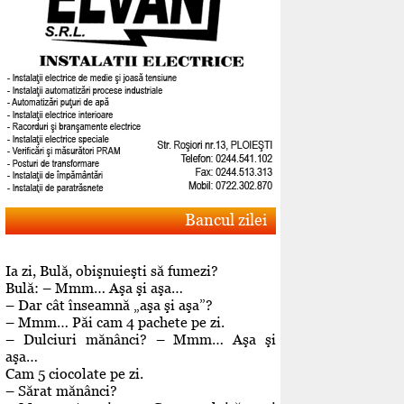
Bancul zilei
Ia zi, Bulă, obişnuieşti să fumezi?
Bulă: – Mmm… Aşa şi aşa…
– Dar cât înseamnă „aşa şi aşa”?
– Mmm… Păi cam 4 pachete pe zi.
– Dulciuri mănânci? – Mmm… Aşa şi
aşa…
Cam 5 ciocolate pe zi.
– Sărat mănânci?