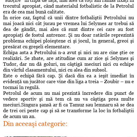
“subţire” în clipa de faţă, mai ales că toţi am rămas fixaţi în
trecutul apropiat, când materialul fotbalistic de la Petrolul
era de cea mai bună calitate.
În orice caz, faptul că unii dintre fotbaliştii Petrolului nu
mai joacă nici cât jucau pe vremea lui Selymes ar trebui să
dea de gândit, mai ales că sunt dintre cei care au fost
apropiaţi de fostul antrenor. Şi nu doar ratările reprezintă
problema echipei ploieştene ci şi jocul, în general, greoi şi
presărat cu greşeli elementare.
Echipa asta a Petrolului n-a avut şi nici nu are cine ştie ce
realizări. Se zbate, are atitudine cum ar zice şi Selymes şi
Tudor, dar nu dă goluri, nu câştigă meciuri nici cu echipe
din vârful clasamentului, nici cu alea din subsol.
Este o echipă fără cap. Şi dacă din ea a ieşit imediat în
evidenţă un jucător care vine din liga a treia – Zoubir – nu e
tocmai în regulă.
Petrolul de acum nu mai prezintă încredere din punct de
vedere sportiv şi mă tem că nu va câştiga prea multe
meciuri.Singura şansă ar fi ca Tamuz sau lemnaru să se dea
de trei ori peste cap şi să se transforme la loc în fotbaliştii
de acum un an.
Din aceeaşi categorie: