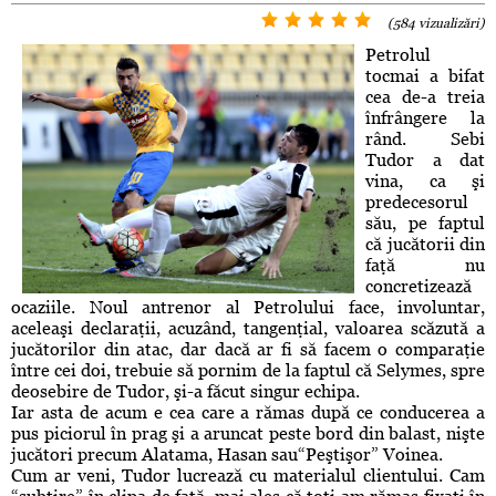
(584 vizualizări)
Petrolul
tocmai a bifat
cea de-a treia
înfrângere la
rând. Sebi
Tudor a dat
vina, ca şi
predecesorul
său, pe faptul
că jucătorii din
faţă nu
concretizează
ocaziile. Noul antrenor al Petrolului face, involuntar,
aceleaşi declaraţii, acuzând, tangenţial, valoarea scăzută a
jucătorilor din atac, dar dacă ar fi să facem o comparaţie
între cei doi, trebuie să pornim de la faptul că Selymes, spre
deosebire de Tudor, şi-a făcut singur echipa.
Iar asta de acum e cea care a rămas după ce conducerea a
pus piciorul în prag şi a aruncat peste bord din balast, nişte
jucători precum Alatama, Hasan sau“Peştişor” Voinea.
Cum ar veni, Tudor lucrează cu materialul clientului. Cam