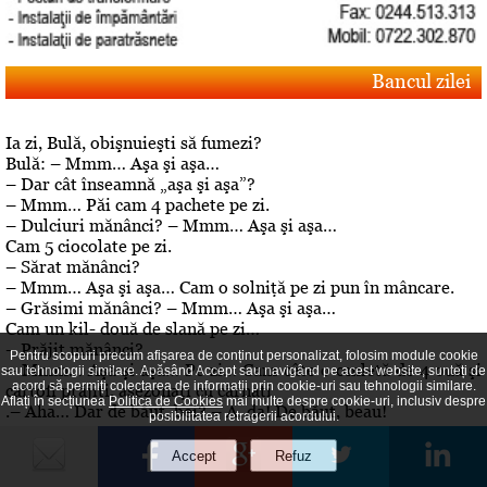
Bancul zilei
Ia zi, Bulă, obişnuieşti să fumezi?
Bulă: – Mmm… Aşa şi aşa…
– Dar cât înseamnă „aşa şi aşa”?
– Mmm… Păi cam 4 pachete pe zi.
– Dulciuri mănânci? – Mmm… Aşa şi aşa…
Cam 5 ciocolate pe zi.
– Sărat mănânci?
– Mmm… Aşa şi aşa… Cam o solniţă pe zi pun în mâncare.
– Grăsimi mănânci? – Mmm… Aşa şi aşa…
Cam un kil- două de slană pe zi…
– Prăjit mănânci?
Pentru scopuri precum afișarea de conținut personalizat, folosim module cookie
– Mmm… Aşa şi aşa… Pe zi… Cam câte o omletă de 4 ouă şi
sau tehnologii similare. Apăsând Accept sau navigând pe acest website, sunteți de
acord să permiți colectarea de informații prin cookie-uri sau tehnologii similare.
cartofi prăjiţi, asezonaţi cu cârnaţi
Aflați în secțiunea
Politica de Cookies
mai multe despre cookie-uri, inclusiv despre
.– Aha… Dar de băut, bei? – A, da! De băut, beau!
posibilitatea retragerii acordului.
Editorial