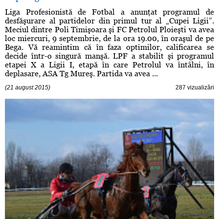
Liga Profesionistă de Fotbal a anunţat programul de
desfăşurare al partidelor din primul tur al „Cupei Ligii”.
Meciul dintre Poli Timişoara şi FC Petrolul Ploieşti va avea
loc miercuri, 9 septembrie, de la ora 19.00, în oraşul de pe
Bega. Vă reamintim că în faza optimilor, calificarea se
decide într-o singură manşă. LPF a stabilit şi programul
etapei X a Ligii I, etapă în care Petrolul va întâlni, în
deplasare, ASA Tg Mureş. Partida va avea ...
(21 august 2015)
287 vizualizări