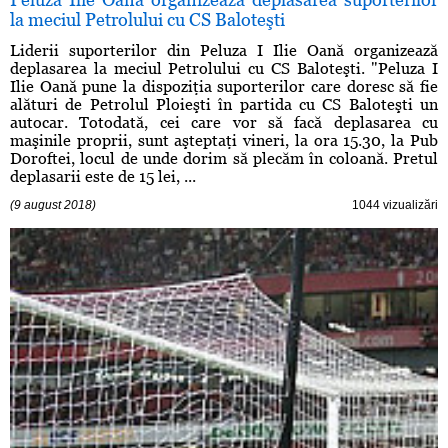
la meciul Petrolului cu CS Baloteşti
Liderii suporterilor din Peluza I Ilie Oană organizează
deplasarea la meciul Petrolului cu CS Baloteşti. "Peluza I
Ilie Oană pune la dispoziţia suporterilor care doresc să fie
alături de Petrolul Ploieşti în partida cu CS Baloteşti un
autocar. Totodată, cei care vor să facă deplasarea cu
maşinile proprii, sunt aşteptaţi vineri, la ora 15.30, la Pub
Doroftei, locul de unde dorim să plecăm în coloană. Pretul
deplasarii este de 15 lei, ...
(9 august 2018)
1044 vizualizări