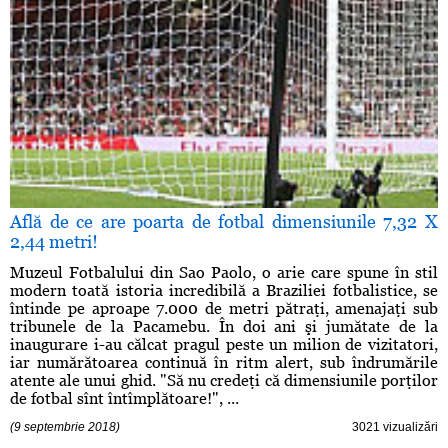
Află de ce are poarta de fotbal dimensiunile 7,32 X
2,44 metri!
Muzeul Fotbalului din Sao Paolo, o arie care spune în stil
modern toată istoria incredibilă a Braziliei fotbalistice, se
întinde pe aproape 7.000 de metri pătraţi, amenajaţi sub
tribunele de la Pacamebu. În doi ani şi jumătate de la
inaugurare i-au călcat pragul peste un milion de vizitatori,
iar numărătoarea continuă în ritm alert, sub îndrumările
atente ale unui ghid. "Să nu credeţi că dimensiunile porţilor
de fotbal sînt întîmplătoare!", ...
(9 septembrie 2018)
3021 vizualizări