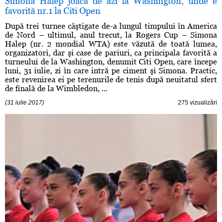
Simona Halep joacă de azi la Washington, unde e
favorită nr.1 la Citi Open
După trei turnee câştigate de-a lungul timpului în America
de Nord – ultimul, anul trecut, la Rogers Cup – Simona
Halep (nr. 2 mondial WTA) este văzută de toată lumea,
organizatori, dar şi case de pariuri, ca principala favorită a
turneului de la Washington, denumit Citi Open, care începe
luni, 31 iulie, zi în care intră pe ciment şi Simona. Practic,
este revenirea ei pe terenurile de tenis după neuitatul sfert
de finală de la Wimbledon, ...
(31 iulie 2017)
275 vizualizări