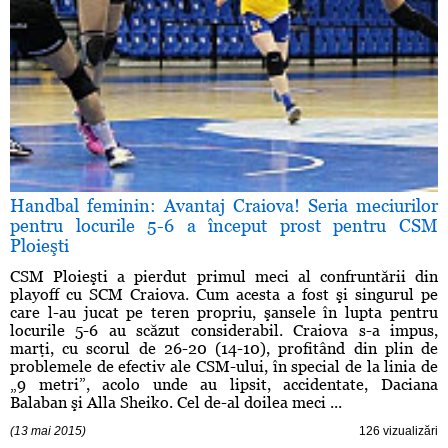
Handbal feminin: Avantaj Craiova! Seria meciurilor
pentru locurile 5-6 a început prost pentru CSM
Ploieşti
CSM Ploieşti a pierdut primul meci al confruntării din
playoff cu SCM Craiova. Cum acesta a fost şi singurul pe
care l-au jucat pe teren propriu, şansele în lupta pentru
locurile 5-6 au scăzut considerabil. Craiova s-a impus,
marţi, cu scorul de 26-20 (14-10), profitând din plin de
problemele de efectiv ale CSM-ului, în special de la linia de
„9 metri”, acolo unde au lipsit, accidentate, Daciana
Balaban şi Alla Sheiko. Cel de-al doilea meci ...
(13 mai 2015)
126 vizualizări