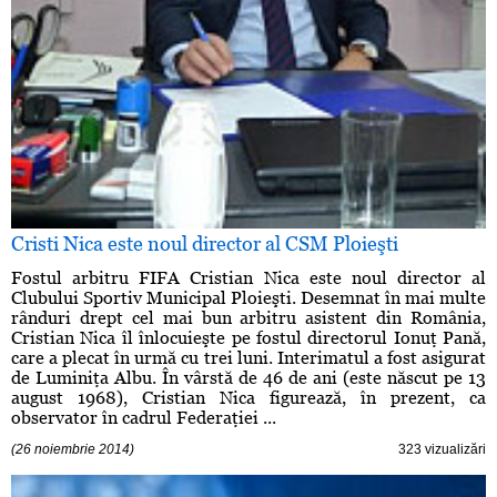
Cristi Nica este noul director al CSM Ploieşti
Fostul arbitru FIFA Cristian Nica este noul director al
Clubului Sportiv Municipal Ploieşti. Desemnat în mai multe
rânduri drept cel mai bun arbitru asistent din România,
Cristian Nica îl înlocuieşte pe fostul directorul Ionuţ Pană,
care a plecat în urmă cu trei luni. Interimatul a fost asigurat
de Luminiţa Albu. În vârstă de 46 de ani (este născut pe 13
august 1968), Cristian Nica figurează, în prezent, ca
observator în cadrul Federaţiei ...
(26 noiembrie 2014)
323 vizualizări