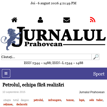
Joi - 6 august 2026
4:21:52 PM
ISSN 2344 – 1488; ISSN–L 2344 – 1488
Sport
Petrolul, echipa fără realizări
10 septembrie 2015
Jurnalul Prahovean
,
,
,
,
,
citeşte totul despre:
petrolul
infrangere
tamuz
lupii
sebi tudor
,
selymes
declaratii