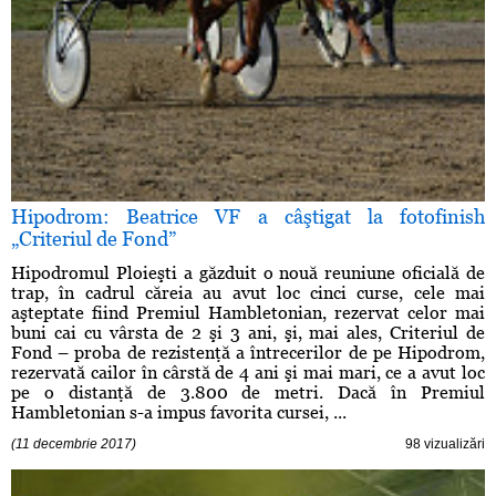
Hipodrom: Beatrice VF a câştigat la fotofinish
„Criteriul de Fond”
Hipodromul Ploieşti a găzduit o nouă reuniune oficială de
trap, în cadrul căreia au avut loc cinci curse, cele mai
aşteptate fiind Premiul Hambletonian, rezervat celor mai
buni cai cu vârsta de 2 şi 3 ani, şi, mai ales, Criteriul de
Fond – proba de rezistenţă a întrecerilor de pe Hipodrom,
rezervată cailor în cârstă de 4 ani şi mai mari, ce a avut loc
pe o distanţă de 3.800 de metri. Dacă în Premiul
Hambletonian s-a impus favorita cursei, ...
(11 decembrie 2017)
98 vizualizări