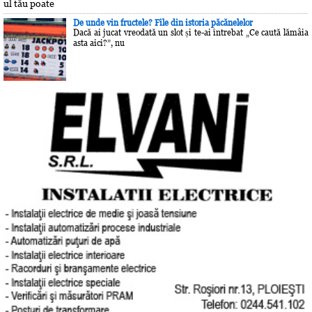
ul tău poate
De unde vin fructele? File din istoria păcănelelor
Dacă ai jucat vreodată un slot și te-ai întrebat „Ce caută lămâia
asta aici?”, nu