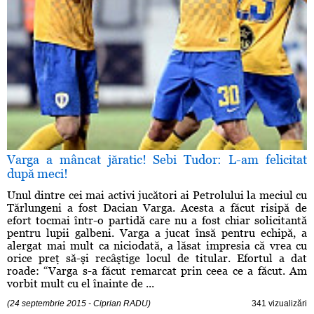
Varga a mâncat jăratic! Sebi Tudor: L-am felicitat
după meci!
Unul dintre cei mai activi jucători ai Petrolului la meciul cu
Tărlungeni a fost Dacian Varga. Acesta a făcut risipă de
efort tocmai într-o partidă care nu a fost chiar solicitantă
pentru lupii galbeni. Varga a jucat însă pentru echipă, a
alergat mai mult ca niciodată, a lăsat impresia că vrea cu
orice preţ să-şi recâştige locul de titular. Efortul a dat
roade: “Varga s-a făcut remarcat prin ceea ce a făcut. Am
vorbit mult cu el înainte de ...
(24 septembrie 2015 - Ciprian RADU)
341 vizualizări