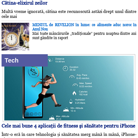
Cătina-elixirul zeilor
Multă vreme ignorată, cătina este recunoscută astăzi drept unul dintre
cele mai
MENIUL de REVELION în lume: ce alimente aduc noroc în
Anul Nou
Mai toate mâncărurile „tradiţionale” pentru noaptea dintre ani
sunt gândite în raport
Tech
Cele mai bune 4 aplicaţii de fitness şi sănătate pentru iPhone
Într-o eră în care tehnologia și sănătatea merg mână în mână, iPhone-