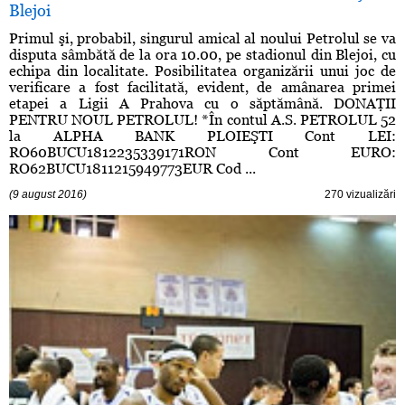
Blejoi
Primul şi, probabil, singurul amical al noului Petrolul se va
disputa sâmbătă de la ora 10.00, pe stadionul din Blejoi, cu
echipa din localitate. Posibilitatea organizării unui joc de
verificare a fost facilitată, evident, de amânarea primei
etapei a Ligii A Prahova cu o săptămână. DONAŢII
PENTRU NOUL PETROLUL! *În contul A.S. PETROLUL 52
la ALPHA BANK PLOIEŞTI Cont LEI:
RO60BUCU1812235339171RON Cont EURO:
RO62BUCU1811215949773EUR Cod ...
(9 august 2016)
270 vizualizări