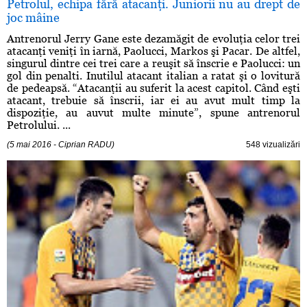
Petrolul, echipa fără atacanţi. Juniorii nu au drept de
joc mâine
Antrenorul Jerry Gane este dezamăgit de evoluţia celor trei
atacanţi veniţi în iarnă, Paolucci, Markos şi Pacar. De altfel,
singurul dintre cei trei care a reuşit să înscrie e Paolucci: un
gol din penalti. Inutilul atacant italian a ratat şi o lovitură
de pedeapsă. “Atacanţii au suferit la acest capitol. Când eşti
atacant, trebuie să înscrii, iar ei au avut mult timp la
dispoziţie, au auvut multe minute”, spune antrenorul
Petrolului. ...
(5 mai 2016 - Ciprian RADU)
548 vizualizări