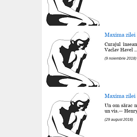
Maxima zilei
Curajul însea
Vaclav Havel ..
(9 noiembrie 2018)
Maxima zilei 
Un om sărac nu
un vis.— Henry
(29 august 2018)