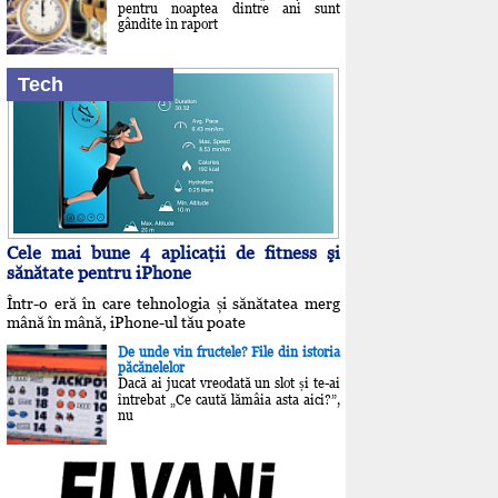
pentru noaptea dintre ani sunt
gândite în raport
Tech
Cele mai bune 4 aplicaţii de fitness şi
sănătate pentru iPhone
Într-o eră în care tehnologia și sănătatea merg
mână în mână, iPhone-ul tău poate
De unde vin fructele? File din istoria
păcănelelor
Dacă ai jucat vreodată un slot și te-ai
întrebat „Ce caută lămâia asta aici?”,
nu