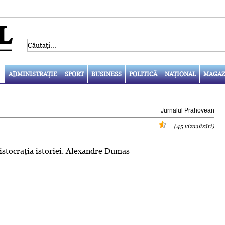
ADMINISTRAŢIE
SPORT
BUSINESS
POLITICĂ
NAŢIONAL
MAGAZ
Jurnalul Prahovean
(45 vizualizări)
ristocraţia istoriei. Alexandre Dumas