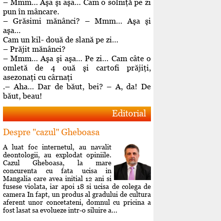
– Mmm… Aşa şi aşa… Cam o solniţă pe zi
pun în mâncare.
– Grăsimi mănânci? – Mmm… Aşa şi
aşa…
Cam un kil- două de slană pe zi…
– Prăjit mănânci?
– Mmm… Aşa şi aşa… Pe zi… Cam câte o
omletă de 4 ouă şi cartofi prăjiţi,
asezonaţi cu cârnaţi
.– Aha… Dar de băut, bei? – A, da! De
băut, beau!
Editorial
Despre "cazul" Gheboasa
A luat foc internetul, au navalit
deontologii, au explodat opiniile.
Cazul Gheboasa, la mare
concurenta cu fata ucisa in
Mangalia care avea initial 12 ani si
fusese violata, iar apoi 18 si ucisa de colega de
camera In fapt, un produs al gradului de cultura
aferent unor concetateni, domnul cu pricina a
fost lasat sa evolueze intr-o siluire a...