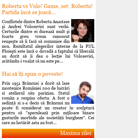
Roberta vs Volo! Game, set: Roberta!
Partida încă se joacă...
Conflictele dintre Roberta Anastase
şi Andrei Volosevici sunt vechi.
Certurile dintre ei durează mult şi
foarte greu vreun cunoscut
reuşeşte să îi facă să comunice din
nou. Rezultatul alegerilor interne de la PNL
Ploieşti este încă o dovadă a faptului că liberalii
au dorit să îi dea o lecţie lui Volosevici,
arâtându-i voalat că nu este pe...
Hai să îţi spun o poveste!
Prin 1951 Brâncusi a dorit să lase
mostenire României 200 de lucrări
si atelierul său parizian. Statul
român a respins oferta. A fost o
sedinţă si s-a decis că Brâncusi nu
poate fi considerat un creator în sculptură
pentru că "speculează prin mijloace bizare
gusturile morbide ale societăţii burgheze". Cei
care au hotărât asta au fost...
Maxima zilei