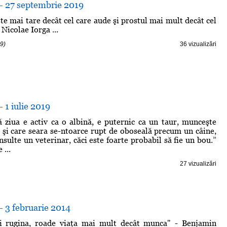
 - 27 septembrie 2019
te mai tare decât cel care aude şi prostul mai mult decât cel
 Nicolae Iorga ...
9)
36 vizualizări
- 1 iulie 2019
ă ziua e activ ca o albină, e puternic ca un taur, munceşte
 şi care seara se-ntoarce rupt de oboseală precum un câine,
nsulte un veterinar, căci este foarte probabil să fie un bou.”
...
27 vizualizări
- 3 februarie 2014
şi rugina, roade viaţa mai mult decât munca" - Benjamin