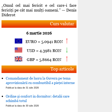
„Omul cel mai fericit e cel care-i face
fericiţi pe cât mai mulţi oameni.” — Denis
Diderot
Curs valutar
6 martie 2026
EURO = 5.0941 RON
USD = 4.3981 RON
GBP = 5.8664 RON
Top articole
Comandament de lucru la Guvern pe tema
aprovizionării cu combustibil a pieţei interne
Publicat la data de 31 iulie 2026
Ordine şi confort in dormitor: detalii care
schimbă totul
Publicat la data de 30 iulie 2026