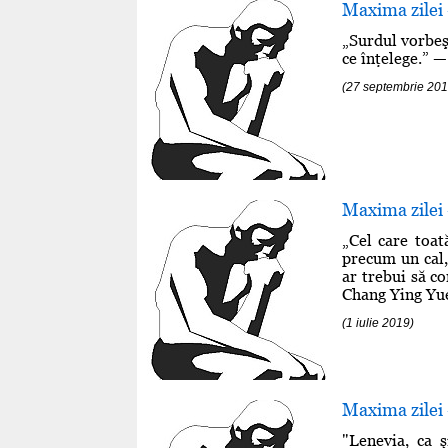
Maxima zilei
„Surdul vorbeş
ce înţelege.” —
(27 septembrie 201
Maxima zilei 
„Cel care toat
precum un cal,
ar trebui să co
Chang Ying Yue 
(1 iulie 2019)
Maxima zilei 
"Lenevia, ca 