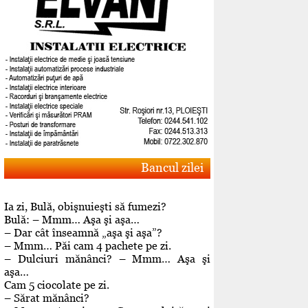
Bancul zilei
Ia zi, Bulă, obişnuieşti să fumezi?
Bulă: – Mmm… Aşa şi aşa…
– Dar cât înseamnă „aşa şi aşa”?
– Mmm… Păi cam 4 pachete pe zi.
– Dulciuri mănânci? – Mmm… Aşa şi
aşa…
Cam 5 ciocolate pe zi.
– Sărat mănânci?