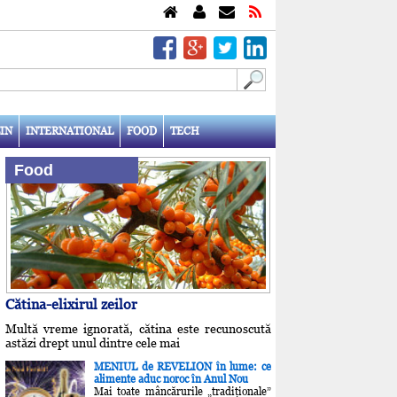
IN
INTERNATIONAL
FOOD
TECH
Food
Cătina-elixirul zeilor
Multă vreme ignorată, cătina este recunoscută
astăzi drept unul dintre cele mai
MENIUL de REVELION în lume: ce
alimente aduc noroc în Anul Nou
Mai toate mâncărurile „tradiţionale”