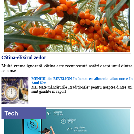
Cătina-elixirul zeilor
Multă vreme ignorată, cătina este recunoscută astăzi drept unul dintre
cele mai
MENIUL de REVELION în lume: ce alimente aduc noroc în
Anul Nou
Mai toate mâncărurile „tradiţionale” pentru noaptea dintre ani
sunt gândite în raport
Tech