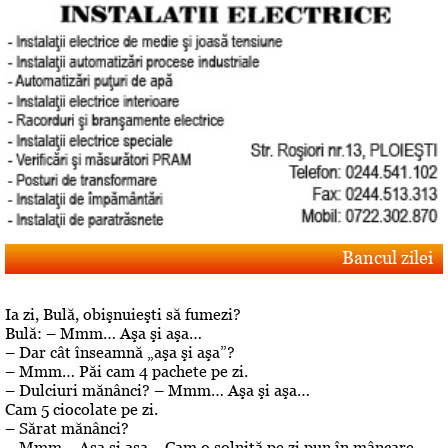
Bancul zilei
Ia zi, Bulă, obişnuieşti să fumezi?
Bulă: – Mmm… Aşa şi aşa…
– Dar cât înseamnă „aşa şi aşa”?
– Mmm… Păi cam 4 pachete pe zi.
– Dulciuri mănânci? – Mmm… Aşa şi aşa…
Cam 5 ciocolate pe zi.
– Sărat mănânci?
– Mmm… Aşa şi aşa… Cam o solniţă pe zi pun în mâncare.