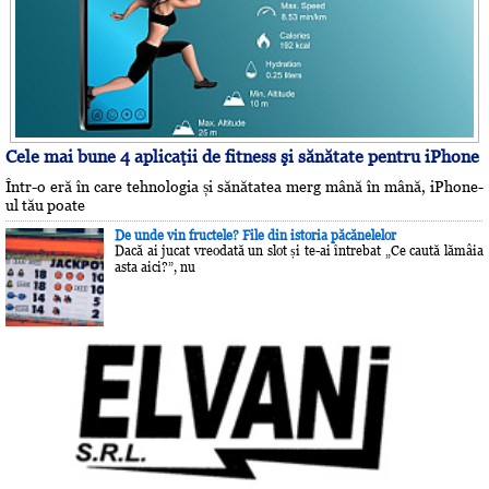
Cele mai bune 4 aplicaţii de fitness şi sănătate pentru iPhone
Într-o eră în care tehnologia și sănătatea merg mână în mână, iPhone-
ul tău poate
De unde vin fructele? File din istoria păcănelelor
Dacă ai jucat vreodată un slot și te-ai întrebat „Ce caută lămâia
asta aici?”, nu