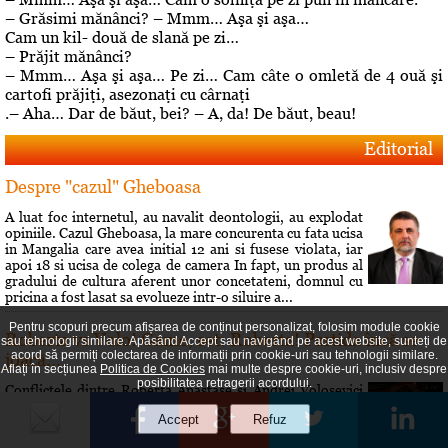
– Grăsimi mănânci? – Mmm… Aşa şi aşa…
Cam un kil- două de slană pe zi…
– Prăjit mănânci?
– Mmm… Aşa şi aşa… Pe zi… Cam câte o omletă de 4 ouă şi
cartofi prăjiţi, asezonaţi cu cârnaţi
.– Aha… Dar de băut, bei? – A, da! De băut, beau!
Editorial
Despre "cazul" Gheboasa
A luat foc internetul, au navalit deontologii, au explodat
opiniile. Cazul Gheboasa, la mare concurenta cu fata ucisa
in Mangalia care avea initial 12 ani si fusese violata, iar
apoi 18 si ucisa de colega de camera In fapt, un produs al
gradului de cultura aferent unor concetateni, domnul cu
pricina a fost lasat sa evolueze intr-o siluire a...
Pentru scopuri precum afișarea de conținut personalizat, folosim module cookie
Roberta vs Volo! Game, set: Roberta! Partida încă se
sau tehnologii similare. Apăsând Accept sau navigând pe acest website, sunteți de
acord să permiți colectarea de informații prin cookie-uri sau tehnologii similare.
joacă...
Aflați în secțiunea
Politica de Cookies
mai multe despre cookie-uri, inclusiv despre
posibilitatea retragerii acordului.
Conflictele dintre Roberta Anastase şi Andrei Volosevici
sunt vechi. Certurile dintre ei durează mult şi foarte greu
vreun cunoscut reuşeşte să îi facă să comunice din nou.
Rezultatul alegerilor interne de la PNL Ploieşti este încă o