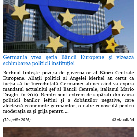
Germania vrea şefia Băncii Europene şi vizează
schimbarea politicii instituţiei
Berlinul ţinteşte poziţia de guvernator al Băncii Centrale
Europene. Aliaţii politici ai Angelei Merkel au cerut ca
fucţia să fie încredinţată Germaniei atunci când va expira
mandatul actualului şef al Băncii Centrale, italianul Mario
Draghi, în 2019. Nemţii sunt extrem de supăraţi din cauza
politicii banilor ieftini şi a dobânzilor negative, care
afectează economiile germanilor, o naţie cunoscută pentru
moderaţia sa şi grija pentru ...
(19 aprilie 2016)
43 vizualizări