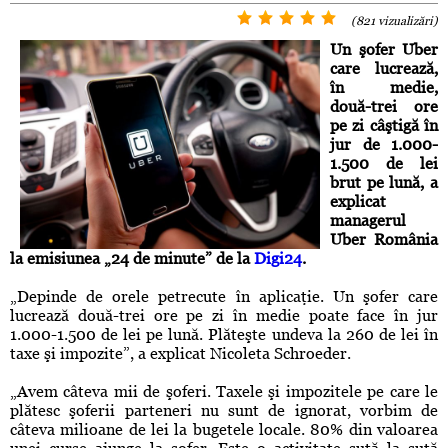
(821 vizualizări)
Un şofer Uber
care lucrează,
în medie,
două-trei ore
pe zi câştigă în
jur de 1.000-
1.500 de lei
brut pe lună, a
explicat
managerul
Uber România
la emisiunea „24 de minute” de la
Digi24
.
„Depinde de orele petrecute în aplicaţie. Un şofer care
lucrează două-trei ore pe zi în medie poate face în jur
1.000-1.500 de lei pe lună. Plăteşte undeva la 260 de lei în
taxe şi impozite”, a explicat Nicoleta Schroeder.
„Avem câteva mii de şoferi. Taxele şi impozitele pe care le
plătesc şoferii parteneri nu sunt de ignorat, vorbim de
câteva milioane de lei la bugetele locale. 80% din valoarea