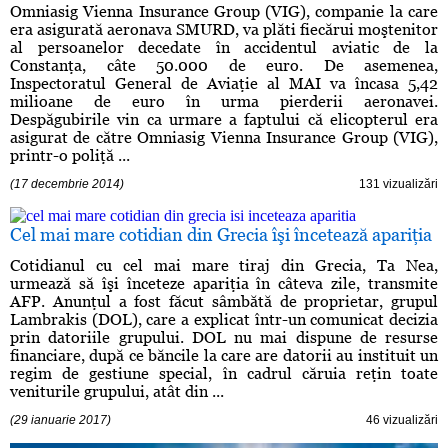
Omniasig Vienna Insurance Group (VIG), companie la care
era asigurată aeronava SMURD, va plăti fiecărui moştenitor
al persoanelor decedate în accidentul aviatic de la
Constanţa, câte 50.000 de euro. De asemenea,
Inspectoratul General de Aviaţie al MAI va încasa 5,42
milioane de euro în urma pierderii aeronavei.
Despăgubirile vin ca urmare a faptului că elicopterul era
asigurat de către Omniasig Vienna Insurance Group (VIG),
printr-o poliţă ...
(17 decembrie 2014)
131 vizualizări
Cel mai mare cotidian din Grecia îşi încetează apariţia
Cotidianul cu cel mai mare tiraj din Grecia, Ta Nea,
urmează să îşi înceteze apariţia în câteva zile, transmite
AFP. Anunţul a fost făcut sâmbătă de proprietar, grupul
Lambrakis (DOL), care a explicat într-un comunicat decizia
prin datoriile grupului. DOL nu mai dispune de resurse
financiare, după ce băncile la care are datorii au instituit un
regim de gestiune special, în cadrul căruia reţin toate
veniturile grupului, atât din ...
(29 ianuarie 2017)
46 vizualizări