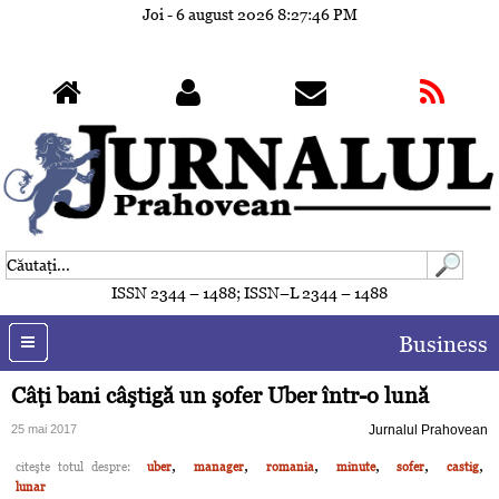
Joi - 6 august 2026
8:27:49 PM
ISSN 2344 – 1488; ISSN–L 2344 – 1488
Business
Câţi bani câştigă un şofer Uber într-o lună
25 mai 2017
Jurnalul Prahovean
,
,
,
,
,
,
citeşte totul despre:
uber
manager
romania
minute
sofer
castig
lunar