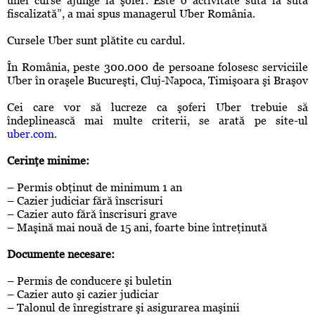
unei curse ajunge la şofer. Este o activitate sută la sută
fiscalizată”, a mai spus managerul Uber România.
Cursele Uber sunt plătite cu cardul.
În România, peste 300.000 de persoane folosesc serviciile
Uber în oraşele Bucureşti, Cluj-Napoca, Timişoara şi Braşov
Cei care vor să lucreze ca şoferi Uber trebuie să
îndeplinească mai multe criterii, se arată pe site-ul
uber.com
.
Cerinţe minime:
– Permis obţinut de minimum 1 an
– Cazier judiciar fără înscrisuri
– Cazier auto fără înscrisuri grave
– Maşină mai nouă de 15 ani, foarte bine întreţinută
Documente necesare:
– Permis de conducere şi buletin
– Cazier auto şi cazier judiciar
– Talonul de înregistrare şi asigurarea maşinii