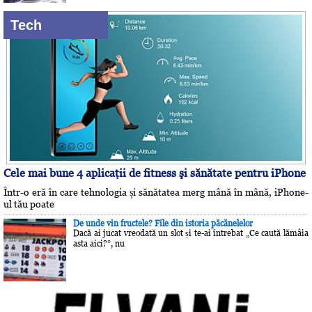
Tech
Cele mai bune 4 aplicaţii de fitness şi sănătate pentru iPhone
Într-o eră în care tehnologia și sănătatea merg mână în mână, iPhone-
ul tău poate
De unde vin fructele? File din istoria păcănelelor
Dacă ai jucat vreodată un slot și te-ai întrebat „Ce caută lămâia
asta aici?”, nu