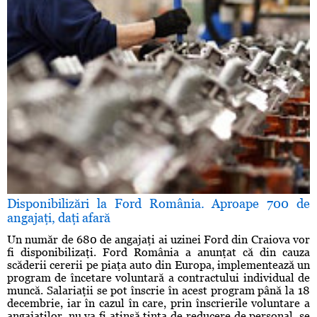
Disponibilizări la Ford România. Aproape 700 de
angajaţi, daţi afară
Un număr de 680 de angajaţi ai uzinei Ford din Craiova vor
fi disponibilizaţi. Ford România a anunţat că din cauza
scăderii cererii pe piaţa auto din Europa, implementează un
program de încetare voluntară a contractului individual de
muncă. Salariaţii se pot înscrie în acest program până la 18
decembrie, iar în cazul în care, prin înscrierile voluntare a
angajaţilor, nu va fi atinsă ţinta de reducere de personal, se