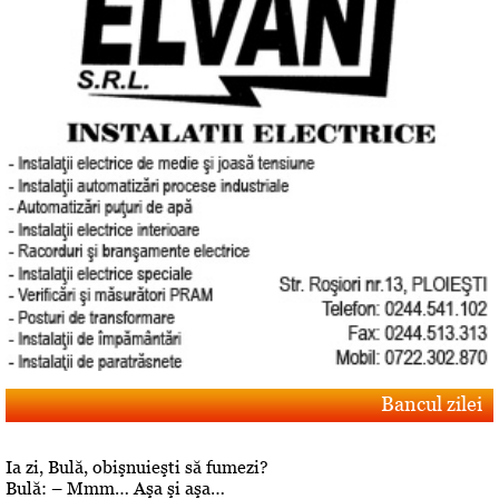
Bancul zilei
Ia zi, Bulă, obişnuieşti să fumezi?
Bulă: – Mmm… Aşa şi aşa…