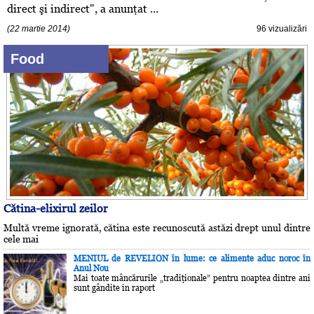
direct şi indirect", a anunţat ...
(22 martie 2014)
96 vizualizări
Food
Cătina-elixirul zeilor
Multă vreme ignorată, cătina este recunoscută astăzi drept unul dintre
cele mai
MENIUL de REVELION în lume: ce alimente aduc noroc în
Anul Nou
Mai toate mâncărurile „tradiţionale” pentru noaptea dintre ani
sunt gândite în raport