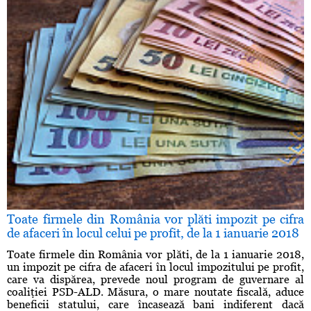
Toate firmele din România vor plăti impozit pe cifra
de afaceri în locul celui pe profit, de la 1 ianuarie 2018
Toate firmele din România vor plăti, de la 1 ianuarie 2018,
un impozit pe cifra de afaceri în locul impozitului pe profit,
care va dispărea, prevede noul program de guvernare al
coaliţiei PSD-ALD. Măsura, o mare noutate fiscală, aduce
beneficii statului, care încasează bani indiferent dacă