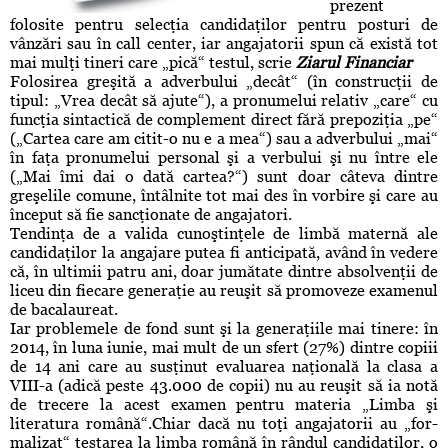
prezent
folosite pentru selecţia candidaţilor pentru posturi de
vânzări sau în call center, iar angajatorii spun că există tot
mai mulţi tineri care „pică“ testul, scrie
Ziarul Financiar
Folosirea greşită a adverbului „decât“ (în construcţii de
tipul: „Vrea decât să aju­te“), a pronumelui relativ „care“ cu
funcţia sintactică de complement direct fără prepo­ziţia „pe“
(„Cartea care am citit-o nu e a mea“) sau a adverbului „mai“
în faţa pro­nu­melui personal şi a verbului şi nu între ele
(„Mai îmi dai o dată cartea?“) sunt doar câte­va dintre
greşelile comune, întâlnite tot mai des în vorbire şi care au
început să fie sancţionate de angajatori.
Tendinţa de a valida cunoştinţele de limbă maternă ale
candidaţilor la angajare putea fi anticipată, având în vedere
că, în ultimii patru ani, doar jumătate dintre absolvenţii de
liceu din fiecare generaţie au reuşit să promoveze examenul
de bacalaureat.
Iar problemele de fond sunt şi la generaţiile mai tinere: în
2014, în luna iunie, mai mult de un sfert (27%) dintre copiii
de 14 ani care au susţinut evaluarea naţională la clasa a
VIII-a (adică peste 43.000 de copii) nu au reuşit să ia notă
de trecere la acest examen pentru materia „Limba şi
literatura română“.Chiar dacă nu toţi angajatorii au „for­
malizat“ testarea la limba română în rândul candidaţilor, o