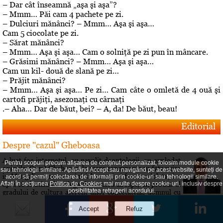
– Dar cât înseamnă „aşa şi aşa”?
– Mmm… Păi cam 4 pachete pe zi.
– Dulciuri mănânci? – Mmm… Aşa şi aşa…
Cam 5 ciocolate pe zi.
– Sărat mănânci?
– Mmm… Aşa şi aşa… Cam o solniţă pe zi pun în mâncare.
– Grăsimi mănânci? – Mmm… Aşa şi aşa…
Cam un kil- două de slană pe zi…
– Prăjit mănânci?
– Mmm… Aşa şi aşa… Pe zi… Cam câte o omletă de 4 ouă şi
cartofi prăjiţi, asezonaţi cu cârnaţi
.– Aha… Dar de băut, bei? – A, da! De băut, beau!
Editorial
Despre "cazul" Gheboasa
A luat foc internetul, au navalit deontologii, au explodat
Pentru scopuri precum afișarea de conținut personalizat, folosim module cookie
opiniile. Cazul Gheboasa, la mare concurenta cu fata ucisa
sau tehnologii similare. Apăsând Accept sau navigând pe acest website, sunteți de
in Mangalia care avea initial 12 ani si fusese violata, iar
acord să permiți colectarea de informații prin cookie-uri sau tehnologii similare.
apoi 18 si ucisa de colega de camera In fapt, un produs al
Aflați în secțiunea
Politica de Cookies
mai multe despre cookie-uri, inclusiv despre
posibilitatea retragerii acordului.
gradului de cultura aferent unor concetateni, domnul cu
pricina a fost lasat sa evolueze intr-o siluire a...
Roberta vs Volo! Game, set: Roberta! Partida încă se