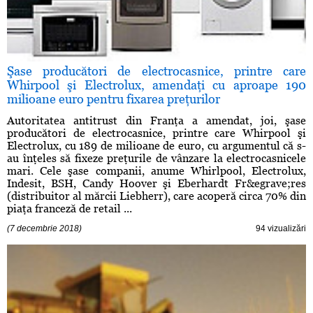
Şase producători de electrocasnice, printre care
Whirpool şi Electrolux, amendaţi cu aproape 190
milioane euro pentru fixarea preţurilor
Autoritatea antitrust din Franţa a amendat, joi, şase
producători de electrocasnice, printre care Whirpool şi
Electrolux, cu 189 de milioane de euro, cu argumentul că s-
au înţeles să fixeze preţurile de vânzare la electrocasnicele
mari. Cele şase companii, anume Whirlpool, Electrolux,
Indesit, BSH, Candy Hoover şi Eberhardt Fr&egrave;res
(distribuitor al mărcii Liebherr), care acoperă circa 70% din
piaţa franceză de retail ...
(7 decembrie 2018)
94 vizualizări