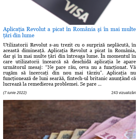
Aplicaţia Revolut a picat în România şi în mai multe
ţări din lume
Utilizatorii Revolut s-au trezit cu o surpriză neplăcută, în
această dimineaţă. Aplicaţia Revolut a picat în România,
dar şi în mai multe ţări din întreaga lume. În momentul în
care utilizatorii încearcă să deschidă aplicaţia le apare
următorul mesaj: “Ne pare rău, ceva nu a funcţionat. Vă
rugăm să încercaţi din nou mai târziu”. Aplicaţia nu
funcţionează de luni searăă, fintech-ul britanic anunţând că
lucrează la remedierea problemei. Se pare ...
(7 iunie 2022)
243 vizualizări