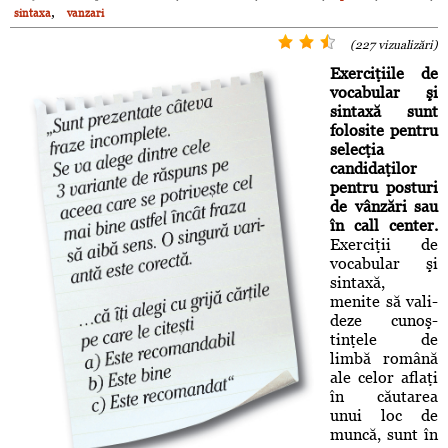
,
sintaxa
vanzari
(227 vizualizări)
Exerciţiile de
vocabular şi
sintaxă sunt
folosite pentru
selecţia
candidaţilor
pentru posturi
de vânzări sau
în call center.
Exerciţii de
vocabular şi
sintaxă,
menite să vali­
deze cu­noş­
tinţele de
limbă română
ale celor aflaţi
în căutarea
unui loc de
muncă, sunt în