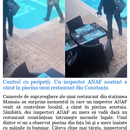
Control cu peripeţii. Un inspector ANAF neatent a
căzut în piscina unui restaurant din Constanţa
Camerele de supraveghere ale unui restaurant din staţiunea
Mamaia au surprins momentul în care un inspector ANAF
venit să controleze localul, a căzut în piscina acestuia.
Sâmbătă, doi inspectori ANAF au mers să vadă dacă un
restaurant constănţean întruneşte normele legale. Unul
dintre ei nu a observat piscina din faţa lui şi a mers înainte
cu mâinile în buzunar. Câteva clipe mai târziu, inspectorul