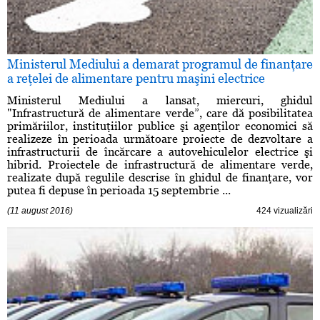
Ministerul Mediului a demarat programul de finanţare
a reţelei de alimentare pentru maşini electrice
Ministerul Mediului a lansat, miercuri, ghidul
"Infrastructură de alimentare verde”, care dă posibilitatea
primăriilor, instituţiilor publice şi agenţilor economici să
realizeze în perioada următoare proiecte de dezvoltare a
infrastructurii de încărcare a autovehiculelor electrice şi
hibrid. Proiectele de infrastructură de alimentare verde,
realizate după regulile descrise în ghidul de finanţare, vor
putea fi depuse în perioada 15 septembrie ...
(11 august 2016)
424 vizualizări