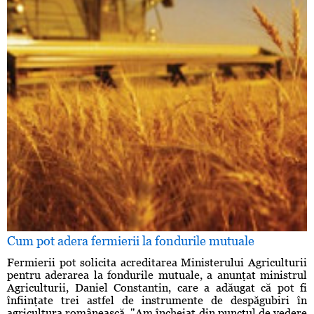
Cum pot adera fermierii la fondurile mutuale
Fermierii pot solicita acreditarea Ministerului Agriculturii
pentru aderarea la fondurile mutuale, a anunţat ministrul
Agriculturii, Daniel Constantin, care a adăugat că pot fi
înfiinţate trei astfel de instrumente de despăgubiri în
agricultura românească. "Am încheiat din punctul de vedere