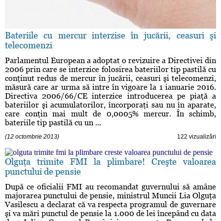
Bateriile cu mercur interzise în jucării, ceasuri şi
telecomenzi
Parlamentul European a adoptat o revizuire a Directivei din
2006 prin care se interzice folosirea bateriilor tip pastilă cu
conţinut redus de mercur în jucării, ceasuri şi telecomenzi,
măsură care ar urma să intre în vigoare la 1 ianuarie 2016.
Directiva 2006/66/CE interzice introducerea pe piaţă a
bateriilor şi acumulatorilor, încorporaţi sau nu în aparate,
care conţin mai mult de 0,0005% mercur. În schimb,
bateriile tip pastilă cu un ...
(12 octombrie 2013)
122 vizualizări
Olguţa trimite FMI la plimbare! Creşte valoarea
punctului de pensie
După ce oficialii FMI au recomandat guvernului să amâne
majorarea punctului de pensie, ministrul Muncii Lia Olguţa
Vasilescu a declarat că va respecta programul de guvernare
şi va mări punctul de pensie la 1.000 de lei începând cu data