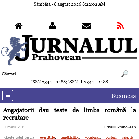
Sâmbătă - 8 august 2026
8:22:05 AM
ISSN 2344 – 1488; ISSN–L 2344 – 1488
Business
Angajatorii dau teste de limba română la
recrutare
11 martie 2015
Jurnalul Prahovean
,
,
,
,
,
citeşte totul despre:
exercitiile
candidatilor
vocabular
posturi
selectia