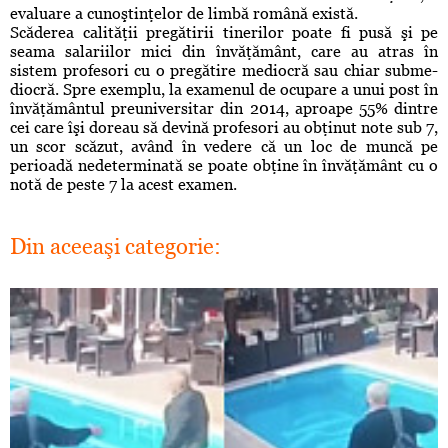
evaluare a cunoş­tinţelor de limbă română există.
Scăderea calităţii pregătirii tinerilor poate fi pusă şi pe
seama salariilor mici din învăţământ, care au atras în
sistem profesori cu o pregătire mediocră sau chiar subme­
diocră. Spre exemplu, la examenul de ocupare a unui post în
învăţământul preuniversitar din 2014, aproape 55% dintre
cei care îşi doreau să devină profesori au obţinut note sub 7,
un scor scăzut, având în vedere că un loc de muncă pe
perioadă nede­terminată se poate obţine în învăţă­mânt cu o
notă de peste 7 la acest examen.
Din aceeaşi categorie: