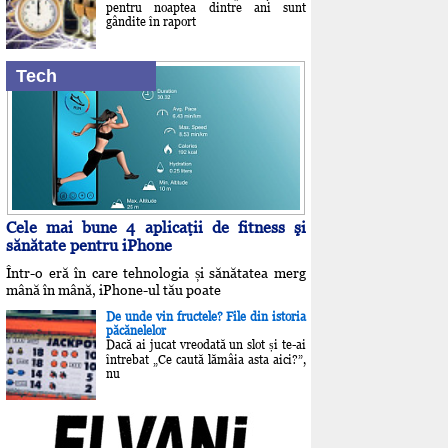
pentru noaptea dintre ani sunt
gândite în raport
Tech
Cele mai bune 4 aplicaţii de fitness şi
sănătate pentru iPhone
Într-o eră în care tehnologia și sănătatea merg
mână în mână, iPhone-ul tău poate
De unde vin fructele? File din istoria
păcănelelor
Dacă ai jucat vreodată un slot și te-ai
întrebat „Ce caută lămâia asta aici?”,
nu