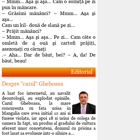
– Mmm… Aşa şi aşa… Cam o solniţă pe zi
pun în mâncare.
– Grăsimi mănânci? – Mmm… Aşa şi
aşa…
Cam un kil- două de slană pe zi…
– Prăjit mănânci?
– Mmm… Aşa şi aşa… Pe zi… Cam câte o
omletă de 4 ouă şi cartofi prăjiţi,
asezonaţi cu cârnaţi
.– Aha… Dar de băut, bei? – A, da! De
băut, beau!
Editorial
Despre "cazul" Gheboasa
A luat foc internetul, au navalit
deontologii, au explodat opiniile.
Cazul Gheboasa, la mare
concurenta cu fata ucisa in
Mangalia care avea initial 12 ani si
fusese violata, iar apoi 18 si ucisa de colega de
camera In fapt, un produs al gradului de cultura
aferent unor concetateni, domnul cu pricina a
fost lasat sa evolueze intr-o siluire a...