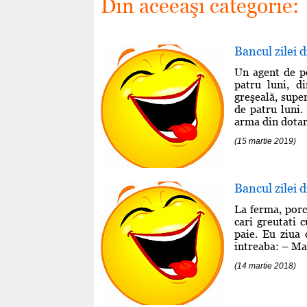
Din aceeaşi categorie:
Bancul zilei 
Un agent de po
patru luni, d
greşeală, super
de patru luni.
arma din dotare
(15 martie 2019)
Bancul zilei 
La ferma, porcu
cari greutati 
paie. Eu ziua 
intreaba: – Ma 
(14 martie 2018)