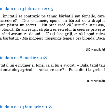
din data de 13 februarie 2015
, invitaţii se contrazic pe tema: bărbaţii sau femeile, care
ncredere? - Nici o femeie, spune un bărbat de-a dreptul
ate păstra un secret. - Nu prea cred că lucrurile stau aşa,
 blondă. Eu am reuşit să păstrez secretul în ceea ce priveşte
 când aveam 21 de ani. - Nu-ţi face griji, ai să-l spui cuiva
stă bărbatul. - Ma îndoiesc, răspunde femeia cea blondă. Dacă
182 vizualizări
din data de 8 martie 2018
atal lui e inginer si Ionel ca al lui e avocat. – Bula, tatal tau
stomatolog agricol! – Adica, ce face? – Pune dinti la grebla!
80 vizualizări
din data de 14 ianuarie 2018