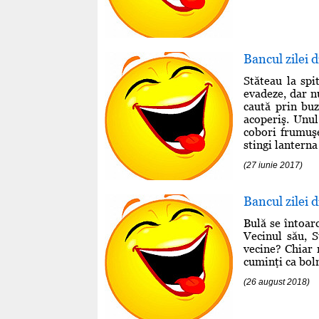
Bancul zilei 
Stăteau la spi
evadeze, dar n
caută prin bu
acoperiş. Unul
cobori frumuşe
stingi lanterna 
(27 iunie 2017)
Bancul zilei 
Bulă se întoar
Vecinul său, S
vecine? Chiar 
cuminţi ca boln
(26 august 2018)