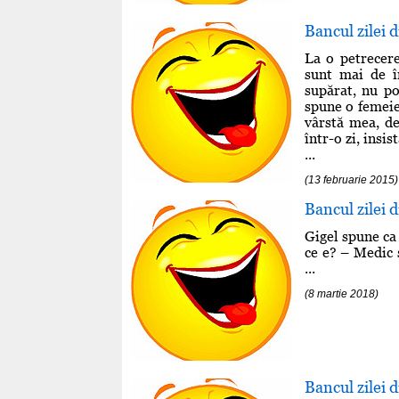
Bancul zilei 
La o petrecere
sunt mai de î
supărat, nu po
spune o femeie
vârstă mea, de
într-o zi, insi
...
(13 februarie 2015)
Bancul zilei 
Gigel spune ca t
ce e? – Medic 
...
(8 martie 2018)
Bancul zilei 