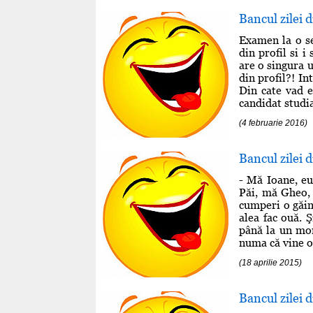
Bancul zilei 
Examen la o se
din profil si 
are o singura u
din profil?! Int
Din cate vad e
candidat studia
(4 februarie 2016)
Bancul zilei d
- Mă Ioane, eu
Păi, mă Gheo, 
cumperi o găină
alea fac ouă. Ş
până la un mom
numa că vine o 
(18 aprilie 2015)
Bancul zilei 