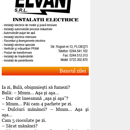
Bancul zilei
Ia zi, Bulă, obişnuieşti să fumezi?
Bulă: – Mmm… Aşa şi aşa…
– Dar cât înseamnă „aşa şi aşa”?
– Mmm… Păi cam 4 pachete pe zi.
– Dulciuri mănânci? – Mmm… Aşa şi
aşa…
Cam 5 ciocolate pe zi.
– Sărat mănânci?