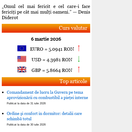
„Omul cel mai fericit e cel care-i face
fericiţi pe cât mai mulţi oameni.” — Denis
Diderot
Curs valutar
6 martie 2026
EURO = 5.0941 RON
USD = 4.3981 RON
GBP = 5.8664 RON
Top articole
Comandament de lucru la Guvern pe tema
aprovizionării cu combustibil a pieţei interne
Publicat la data de 31 iulie 2026
Ordine şi confort in dormitor: detalii care
schimbă totul
Publicat la data de 30 iulie 2026