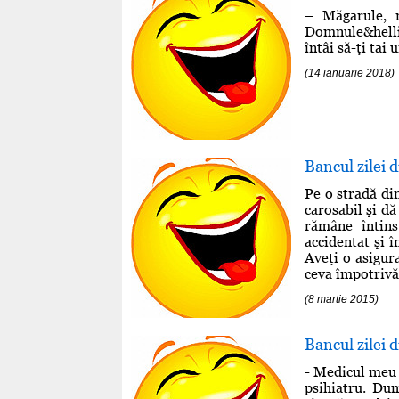
– Măgarule, n
Domnule&helli
întâi să-ţi tai 
(14 ianuarie 2018)
Bancul zilei 
Pe o stradă din
carosabil şi d
rămâne întins
accidentat şi î
Aveţi o asigura
ceva împotrivă 
(8 martie 2015)
Bancul zilei 
- Medicul meu 
psihiatru. Dum