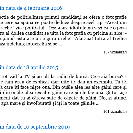
din data de 4 februarie 2016
ctie de politie.Intra primul candidat,i se ofera o fotografie
i se cere sa spuna ce poate deduce despre acel tip. -Acest om
reche ! zice politistul. -Iesi afara idiotule,nu vezi ca e o poza
ra al doilea candidat,se uita la fotografia cu pricina si zice: -
u,omul asta are o singura urehe! -Afaraaa! Intra al treilea
za indelung fotografia si se ...
157 vizualizări
in data de 18 aprilie 2015
 tot văd la TV şi ascult la radio de bursă. Ce e aia bursă? -
e cam greu de explicat dar, uite îţi dau un exemplu. Tu îţi
 care îţi face nişte ouă. Din ouăle alea ies alte găini care şi
i din ouăle alea ies alte găini care şi ele fac ouă. Şi tot aşe
ent dat tu ai câteva sute de capete de găini. No, şi-atunci
apă mare şi învolburată şi îţi ia toate găinile ...
101 vizualizări
din data de 10 septembrie 2019