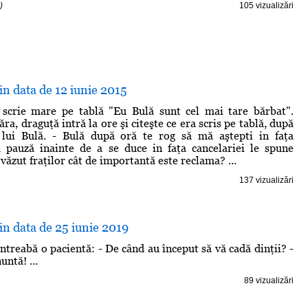
)
105 vizualizări
din data de 12 iunie 2015
 scrie mare pe tablă "Eu Bulă sunt cel mai tare bărbat".
ra, draguţă intră la ore şi citeşte ce era scris pe tablă, după
 lui Bulă. - Bulă după oră te rog să mă aştepti in faţa
a pauză inainte de a se duce in faţa cancelariei le spune
i văzut fraţilor cât de importantă este reclama? ...
137 vizualizări
din data de 25 iunie 2019
ntreabă o pacientă: - De când au început să vă cadă dinţii? -
ntă! ...
89 vizualizări