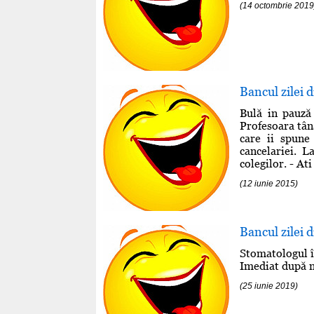
(14 octombrie 2019
Bancul zilei 
Bulă in pauză
Profesoara tână
care ii spune
cancelariei. L
colegilor. - At
(12 iunie 2015)
Bancul zilei 
Stomatologul î
Imediat după nu
(25 iunie 2019)