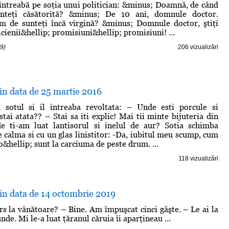
întreabă pe soţia unui politician: &minus; Doamnă, de când
unteţi căsătorită? &minus; De 10 ani, domnule doctor.
m de sunteţi încă virgină? &minus; Domnule doctor, ştiţi
cienii&hellip; promisiuni&hellip; promisiuni! ...
9)
206 vizualizări
din data de 25 martie 2016
a sotul si il intreaba revoltata: – Unde esti porcule si
tai atata?? – Stai sa iti explic! Mai tii minte bijuteria din
e ti-am luat lantisorul si inelul de aur? Sotia schimba
ce calma si cu un glas linistitor: -Da, iubitul meu scump, cum
o&hellip; sunt la carciuma de peste drum. ...
118 vizualizări
din data de 14 octombrie 2019
s la vânătoare? – Bine. Am împuşcat cinci gâşte. – Le ai la
nde. Mi le-a luat ţăranul căruia îi aparţineau ...