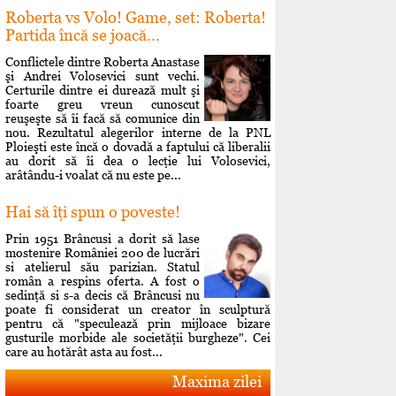
Roberta vs Volo! Game, set: Roberta!
Partida încă se joacă...
Conflictele dintre Roberta Anastase
şi Andrei Volosevici sunt vechi.
Certurile dintre ei durează mult şi
foarte greu vreun cunoscut
reuşeşte să îi facă să comunice din
nou. Rezultatul alegerilor interne de la PNL
Ploieşti este încă o dovadă a faptului că liberalii
au dorit să îi dea o lecţie lui Volosevici,
arâtându-i voalat că nu este pe...
Hai să îţi spun o poveste!
Prin 1951 Brâncusi a dorit să lase
mostenire României 200 de lucrări
si atelierul său parizian. Statul
român a respins oferta. A fost o
sedinţă si s-a decis că Brâncusi nu
poate fi considerat un creator în sculptură
pentru că "speculează prin mijloace bizare
gusturile morbide ale societăţii burgheze". Cei
care au hotărât asta au fost...
Maxima zilei