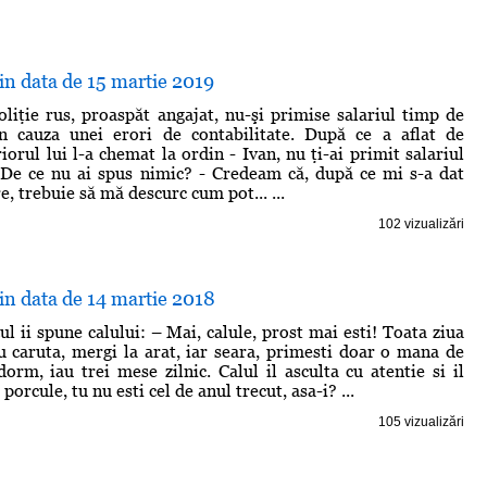
din data de 15 martie 2019
liţie rus, proaspăt angajat, nu-şi primise salariul timp de
in cauza unei erori de contabilitate. După ce a aflat de
iorul lui l-a chemat la ordin - Ivan, nu ţi-ai primit salariul
 De ce nu ai spus nimic? - Credeam că, după ce mi s-a dat
, trebuie să mă descurc cum pot... ...
102 vizualizări
din data de 14 martie 2018
l ii spune calului: – Mai, calule, prost mai esti! Toata ziua
cu caruta, mergi la arat, iar seara, primesti doar o mana de
dorm, iau trei mese zilnic. Calul il asculta cu atentie si il
porcule, tu nu esti cel de anul trecut, asa-i? ...
105 vizualizări