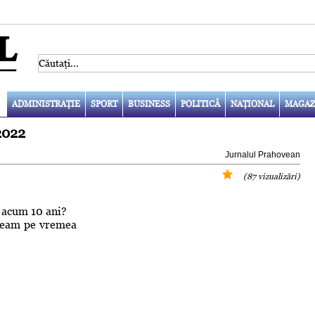
ADMINISTRAŢIE
SPORT
BUSINESS
POLITICĂ
NAŢIONAL
MAGAZ
 2022
Jurnalul Prahovean
(87 vizualizări)
a acum 10 ani?
şteam pe vremea