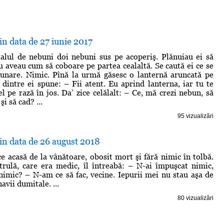
din data de 27 iunie 2017
talul de nebuni doi nebuni sus pe acoperiş. Plănuiau ei să
u aveau cum să coboare pe partea cealaltă. Se caută ei ce se
zunare. Nimic. Pînă la urmă găsesc o lanternă aruncată pe
 dintre ei spune: – Fii atent. Eu aprind lanterna, iar tu te
l pe rază în jos. Da’ zice celălalt: – Ce, mă crezi nebun, să
şi să cad? ...
95 vizualizări
din data de 26 august 2018
ce acasă de la vânătoare, obosit mort şi fără nimic în tolbă.
trulă, care era medic, îl întreabă: – N-ai împuşcat nimic,
nimic? – N-am ce să fac, vecine. Iepurii mei nu stau aşa de
avii dumitale. ...
80 vizualizări