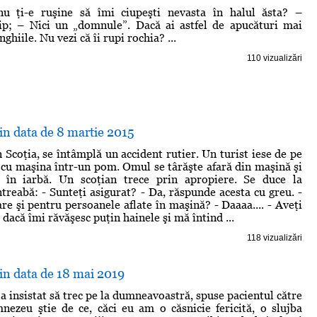
u ţi-e ruşine să îmi ciupeşti nevasta în halul ăsta? –
p; – Nici un „domnule”. Dacă ai astfel de apucături mai
unghiile. Nu vezi că îi rupi rochia? ...
110 vizualizări
din data de 8 martie 2015
 Scoţia, se întâmplă un accident rutier. Un turist iese de pe
ă cu maşina într-un pom. Omul se târăşte afară din maşină şi
 în iarbă. Un scoţian trece prin apropiere. Se duce la
ntreabă: - Sunteţi asigurat? - Da, răspunde acesta cu greu. -
re şi pentru persoanele aflate în maşină? - Daaaa.... - Aveţi
dacă îmi răvăşesc puţin hainele şi mă întind ...
118 vizualizări
din data de 18 mai 2019
a insistat să trec pe la dumneavoastră, spuse pacientul către
nezeu ştie de ce, căci eu am o căsnicie fericită, o slujba