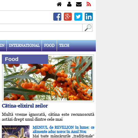
IN
INTERNATIONAL
FOOD
TECH
Food
Cătina-elixirul zeilor
Multă vreme ignorată, cătina este recunoscută
astăzi drept unul dintre cele mai
MENIUL de REVELION în lume: ce
alimente aduc noroc în Anul Nou
Mai toate mâncărurile „tradiţionale”