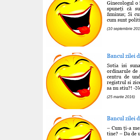
Ginecologul o 
spuneţi că s
&minus; Si cu
cum sunt politi
(10 septembrie 201
Bancul zilei 
Sotia isi sun
ordinarule de s
centru de und
registrul si zi
sa nu stiu?! -N
(25 martie 2016)
Bancul zilei 
– Cum ţi-a mer
tine? – Da de u