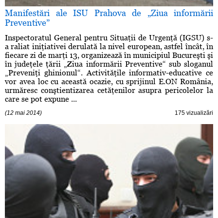
Manifestări ale ISU Prahova de „Ziua informării
Preventive”
Inspectoratul General pentru Situaţii de Urgenţă (IGSU) s-
a raliat iniţiativei derulată la nivel european, astfel încât, în
fiecare zi de marţi 13, organizează în municipiul Bucureşti şi
în judeţele ţării „Ziua informării Preventive“ sub sloganul
„Preveniţi ghinionul“. Activităţile informativ-educative ce
vor avea loc cu această ocazie, cu sprijinul E.ON România,
urmăresc conştientizarea cetăţenilor asupra pericolelor la
care se pot expune ...
(12 mai 2014)
175 vizualizări