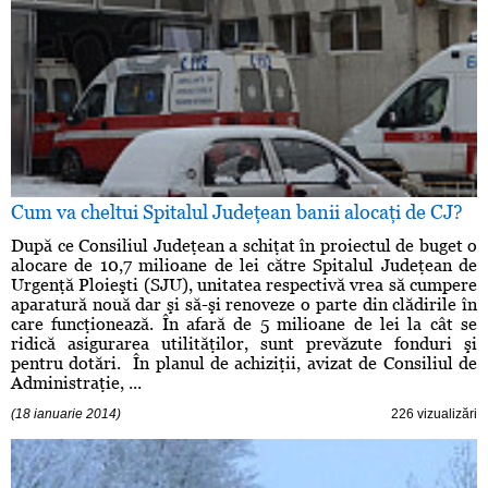
Cum va cheltui Spitalul Judeţean banii alocaţi de CJ?
După ce Consiliul Judeţean a schiţat în proiectul de buget o
alocare de 10,7 milioane de lei către Spitalul Judeţean de
Urgenţă Ploieşti (SJU), unitatea respectivă vrea să cumpere
aparatură nouă dar şi să-şi renoveze o parte din clădirile în
care funcţionează. În afară de 5 milioane de lei la cât se
ridică asigurarea utilităţilor, sunt prevăzute fonduri şi
pentru dotări. În planul de achiziţii, avizat de Consiliul de
Administraţie, ...
(18 ianuarie 2014)
226 vizualizări