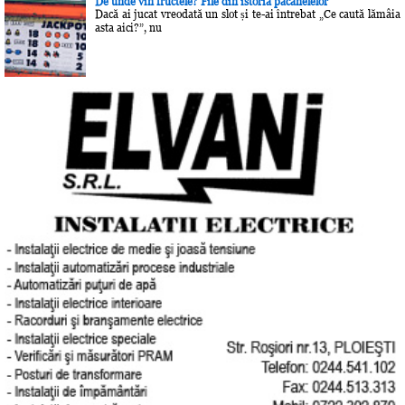
De unde vin fructele? File din istoria păcănelelor
Dacă ai jucat vreodată un slot și te-ai întrebat „Ce caută lămâia
asta aici?”, nu