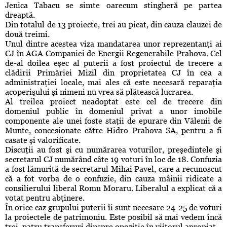
Jenica Tabacu se simte oarecum stingheră pe partea
dreaptă.
Din totalul de 13 proiecte, trei au picat, din cauza clauzei de
două treimi.
Unul dintre acestea viza mandatarea unor reprezentanţi ai
CJ în AGA Companiei de Energii Regenerabile Prahova. Cel
de-al doilea eşec al puterii a fost proiectul de trecere a
clădirii Primăriei Mizil din proprietatea CJ în cea a
administraţiei locale, mai ales că este necesară reparaţia
acoperişului şi nimeni nu vrea să plătească lucrarea.
Al treilea proiect neadoptat este cel de trecere din
domeniul public în domeniul privat a unor imobile
componente ale unei foste staţii de epurare din Vălenii de
Munte, concesionate către Hidro Prahova SA, pentru a fi
casate şi valorificate.
Discuţii au fost şi cu numărarea voturilor, preşedintele şi
secretarul CJ numărând câte 19 voturi în loc de 18. Confuzia
a fost lămurită de secretarul Mihai Pavel, care a recunoscut
că a fot vorba de o confuzie, din cauza mâinii ridicate a
consilierului liberal Romu Moraru. Liberalul a explicat că a
votat pentru abţinere.
În orice caz grupului puterii îi sunt necesare 24-25 de voturi
la proiectele de patrimoniu. Este posibil să mai vedem încă
trei, patru transferuri dinspre opoziţie în viitorul apropiat.