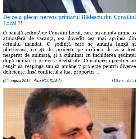
De ce a plecat nervos primarul Bădescu din Consiliul
Local ?!
O banală şedinţă de Consiliu Local, care nu anunţa nimic, o
atmosferă de vacanţă, s-a dovedit cea mai aprinsă din
actualul mandat. O şedinţă care se anunţa lungă şi
plicticoasă, cu 41 de proiecte pe ordinea de zi a fost
nesperat de animată, şi a culminat cu închiderea şedinţei
după numai 11 proiecte dezbătute. Consilierii opoziţiei au
reuşit să respingă sau să amâne 7 proiecte pentru diverse
deficienţe. Însă conflictul a luat proporţii ...
(25 august 2014 - Alex POLICALĂ)
716 vizualizări