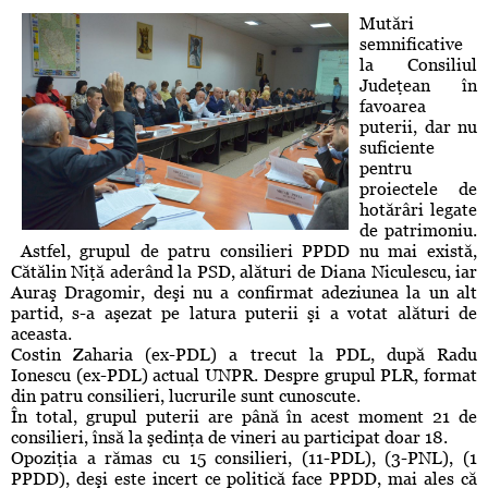
Mutări
semnificative
la Consiliul
Judeţean în
favoarea
puterii, dar nu
suficiente
pentru
proiectele de
hotărâri legate
de patrimoniu.
Astfel, grupul de patru consilieri PPDD nu mai există,
Cătălin Niţă aderând la PSD, alături de Diana Niculescu, iar
Auraş Dragomir, deşi nu a confirmat adeziunea la un alt
partid, s-a aşezat pe latura puterii şi a votat alături de
aceasta.
Costin Zaharia (ex-PDL) a trecut la PDL, după Radu
Ionescu (ex-PDL) actual UNPR. Despre grupul PLR, format
din patru consilieri, lucrurile sunt cunoscute.
În total, grupul puterii are până în acest moment 21 de
consilieri, însă la şedinţa de vineri au participat doar 18.
Opoziţia a rămas cu 15 consilieri, (11-PDL), (3-PNL), (1
PPDD), deşi este incert ce politică face PPDD, mai ales că