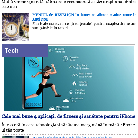
Multă vreme ignorată, cătina este recunoscută astăzi drept unul dintre
cele mai
MENIUL de REVELION în lume: ce alimente aduc noroc în
Anul Nou
Mai toate mâncărurile „tradiţionale” pentru noaptea dintre ani
sunt gândite în raport
Tech
Cele mai bune 4 aplicaţii de fitness şi sănătate pentru iPhone
Într-o eră în care tehnologia și sănătatea merg mână în mână, iPhone-
ul tău poate