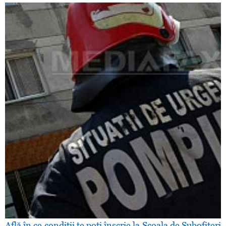
Află în ce condiţii te poţi înscrie la Şcoala de Subofiţeri