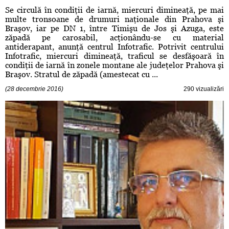
Se circulă în condiţii de iarnă, miercuri dimineaţă, pe mai
multe tronsoane de drumuri naţionale din Prahova şi
Braşov, iar pe DN 1, între Timişu de Jos şi Azuga, este
zăpadă pe carosabil, acţionându-se cu material
antiderapant, anunţă centrul Infotrafic. Potrivit centrului
Infotrafic, miercuri dimineaţă, traficul se desfăşoară în
condiţii de iarnă în zonele montane ale judeţelor Prahova şi
Braşov. Stratul de zăpadă (amestecat cu ...
(28 decembrie 2016)
290 vizualizări