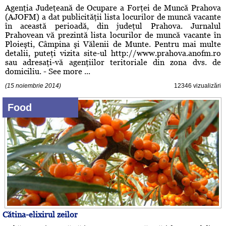
Agenţia Judeţeană de Ocupare a Forţei de Muncă Prahova
(AJOFM) a dat publicităţii lista locurilor de muncă vacante
în această perioadă, din judeţul Prahova. Jurnalul
Prahovean vă prezintă lista locurilor de muncă vacante în
Ploieşti, Câmpina şi Vălenii de Munte. Pentru mai multe
detalii, puteţi vizita site-ul http://www.prahova.anofm.ro
sau adresaţi-vă agenţiilor teritoriale din zona dvs. de
domiciliu. - See more ...
(15 noiembrie 2014)
12346 vizualizări
Food
Cătina-elixirul zeilor