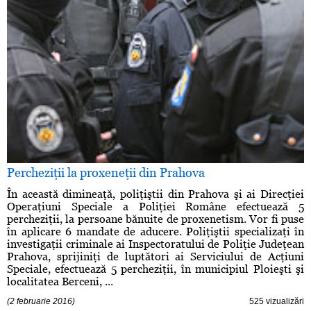
Percheziţii la proxeneţii din Prahova
În această dimineaţă, poliţiştii din Prahova şi ai Direcţiei
Operaţiuni Speciale a Poliţiei Române efectuează 5
percheziţii, la persoane bănuite de proxenetism. Vor fi puse
în aplicare 6 mandate de aducere. Poliţiştii specializaţi în
investigaţii criminale ai Inspectoratului de Poliţie Judeţean
Prahova, sprijiniţi de luptători ai Serviciului de Acţiuni
Speciale, efectuează 5 percheziţii, în municipiul Ploieşti şi
localitatea Berceni, ...
(2 februarie 2016)
525 vizualizări