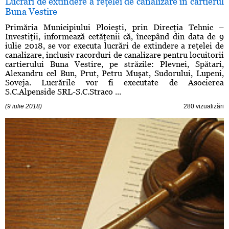
Lucrari de extindere a reţelei de canalizare in cartierul
Buna Vestire
Primăria Municipiului Ploieşti, prin Direcţia Tehnic –
Investiţii, informează cetăţenii că, începând din data de 9
iulie 2018, se vor executa lucrări de extindere a reţelei de
canalizare, inclusiv racorduri de canalizare pentru locuitorii
cartierului Buna Vestire, pe străzile: Plevnei, Spătari,
Alexandru cel Bun, Prut, Petru Muşat, Sudorului, Lupeni,
Soveja. Lucrările vor fi executate de Asocierea
S.C.Alpenside SRL-S.C.Straco ...
(9 iulie 2018)
280 vizualizări