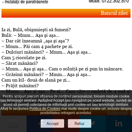
Bancul zilei
Ia zi, Bulă, obişnuieşti să fumezi?
Bulă: – Mmm… Aşa şi aşa…
– Dar cât înseamnă „aşa şi aşa”?
– Mmm… Păi cam 4 pachete pe zi.
– Dulciuri mănânci? – Mmm… Aşa şi aşa…
Cam 5 ciocolate pe zi.
– Sărat mănânci?
– Mmm… Aşa şi aşa… Cam o solniţă pe zi pun în mâncare.
– Grăsimi mănânci? – Mmm… Aşa şi aşa…
Cam un kil- două de slană pe zi…
– Prăjit mănânci?
– Mmm… Aşa şi aşa… Pe zi… Cam câte o omletă de 4 ouă şi
cartofi prăjiţi, asezonaţi cu cârnaţi
Pentru scopuri precum afișarea de conținut personalizat, folosim module cookie
sau tehnologii similare. Apăsând Accept sau navigând pe acest website, sunteți de
.– Aha… Dar de băut, bei? – A, da! De băut, beau!
acord să permiți colectarea de informații prin cookie-uri sau tehnologii similare.
Aflați în secțiunea
Politica de Cookies
mai multe despre cookie-uri, inclusiv despre
Editorial
posibilitatea retragerii acordului.
Despre "cazul" Gheboasa